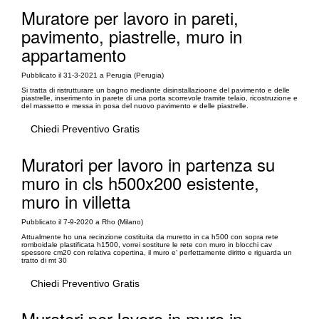
Muratore per lavoro in pareti,
pavimento, piastrelle, muro in
appartamento
Pubblicato il 31-3-2021 a Perugia (Perugia)
Si tratta di ristrutturare un bagno mediante disinstallazioone del pavimento e delle
piastrelle, inserimento in parete di una porta scorrevole tramite telaio, ricostruzione e
del massetto e messa in posa del nuovo pavimento e delle piastrelle.
Chiedi Preventivo Gratis
Muratori per lavoro in partenza su
muro in cls h500x200 esistente,
muro in villetta
Pubblicato il 7-9-2020 a Rho (Milano)
Attualmente ho una recinzione costituita da muretto in ca h500 con sopra rete
romboidale plastificata h1500, vorrei sostiture le rete con muro in blocchi cav
spessore cm20 con relativa copertina, il muro e' perfettamente diritto e riguarda un
tratto di mt 30
Chiedi Preventivo Gratis
Muratori per lavoro in muro in