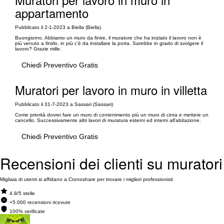
appartamento
Pubblicato il 2-1-2023 a Biella (Biella)
Buongiorno. Abbiamo un muro da finire, il muratore che ha iniziato il lavoro non è
più venuto a finirlo, in più c'è da installare la porta. Sarebbe in grado di svolgere il
lavoro? Grazie mille.
Chiedi Preventivo Gratis
Muratori per lavoro in muro in villetta
Pubblicato il 31-7-2023 a Sassari (Sassari)
Come priorità dovrei fare un muro di contenimento più un muro di cinta e mettere un
cancello. Successivamente altri lavori di muratura esterni ed interni all'abitazione.
Chiedi Preventivo Gratis
Recensioni dei clienti su muratori
Migliaia di utenti si affidano a Cronoshare per trovare i migliori professionisti
4.8/5 stelle
+5.000 recensioni ricevute
100% verificate