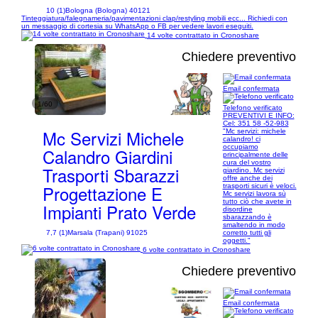
10 (1)
Bologna (Bologna) 40121
Tinteggiatura/falegnameria/pavimentazioni clap/restyling mobili ecc... Richiedi con
un messaggio di cortesia su WhatsApp o FB per vedere lavori eseguiti.
14 volte contrattato in Cronoshare
Chiedere preventivo
Email confermata
1/60
Telefono verificato
PREVENTIVI E INFO:
Cel: 351 58 -52-983
Mc Servizi Michele
"Mc servizi: michele
calandro! ci
occupiamo
Calandro Giardini
principalmente delle
cura del vostro
Trasporti Sbarazzi
giardino. Mc servizi
offre anche dei
Progettazione E
trasporti sicuri è veloci.
Mc servizi lavora sù
tutto ciò che avete in
Impianti Prato Verde
disordine
sbarazzando è
smaltendo in modo
corretto tutti gli
7,7 (1)
Marsala (Trapani) 91025
oggetti."
6 volte contrattato in Cronoshare
Chiedere preventivo
Email confermata