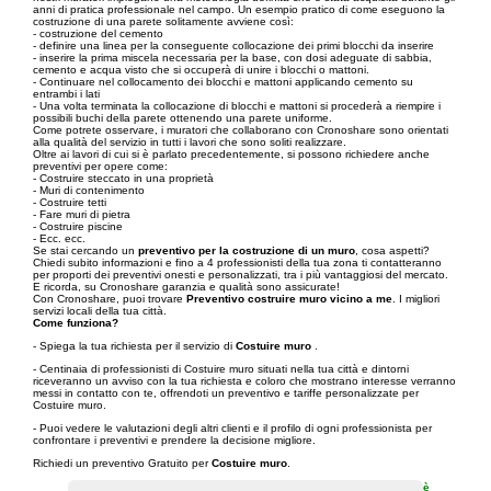
anni di pratica professionale nel campo. Un esempio pratico di come eseguono la
costruzione di una parete solitamente avviene così:
- costruzione del cemento
- definire una linea per la conseguente collocazione dei primi blocchi da inserire
- inserire la prima miscela necessaria per la base, con dosi adeguate di sabbia,
cemento e acqua visto che si occuperà di unire i blocchi o mattoni.
- Continuare nel collocamento dei blocchi e mattoni applicando cemento su
entrambi i lati
- Una volta terminata la collocazione di blocchi e mattoni si procederà a riempire i
possibili buchi della parete ottenendo una parete uniforme.
Come potrete osservare, i muratori che collaborano con Cronoshare sono orientati
alla qualità del servizio in tutti i lavori che sono soliti realizzare.
Oltre ai lavori di cui si è parlato precedentemente, si possono richiedere anche
preventivi per opere come:
- Costruire steccato in una proprietà
- Muri di contenimento
- Costruire tetti
- Fare muri di pietra
- Costruire piscine
- Ecc. ecc.
Se stai cercando un
preventivo per la costruzione di un muro
, cosa aspetti?
Chiedi subito informazioni e fino a 4 professionisti della tua zona ti contatteranno
per proporti dei preventivi onesti e personalizzati, tra i più vantaggiosi del mercato.
E ricorda, su Cronoshare garanzia e qualità sono assicurate!
Con Cronoshare, puoi trovare
Preventivo costruire muro vicino a me
. I migliori
servizi locali della tua città.
Come funziona?
- Spiega la tua richiesta per il servizio di
Costuire muro
.
- Centinaia di professionisti di Costuire muro situati nella tua città e dintorni
riceveranno un avviso con la tua richiesta e coloro che mostrano interesse verranno
messi in contatto con te, offrendoti un preventivo e tariffe personalizzate per
Costuire muro.
- Puoi vedere le valutazioni degli altri clienti e il profilo di ogni professionista per
confrontare i preventivi e prendere la decisione migliore.
Richiedi un preventivo Gratuito per
Costuire muro
.
è