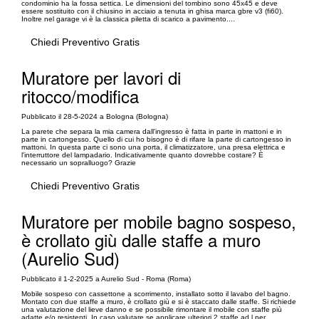
condominio ha la fossa settica. Le dimensioni del tombino sono 45x45 e deve
essere sostituito con il chiusino in acciaio a tenuta in ghisa marca gbre v3 (fi60).
Inoltre nel garage vi è la classica piletta di scarico a pavimento....
Chiedi Preventivo Gratis
Muratore per lavori di
ritocco/modifica
Pubblicato il 28-5-2024 a Bologna (Bologna)
La parete che separa la mia camera dall'ingresso è fatta in parte in mattoni e in
parte in cartongesso. Quello di cui ho bisogno è di rifare la parte di cartongesso in
mattoni. In questa parte ci sono una porta, il climatizzatore, una presa elettrica e
l'interruttore del lampadario. Indicativamente quanto dovrebbe costare? È
necessario un sopralluogo? Grazie
Chiedi Preventivo Gratis
Muratore per mobile bagno sospeso,
è crollato giù dalle staffe a muro
(Aurelio Sud)
Pubblicato il 1-2-2025 a Aurelio Sud - Roma (Roma)
Mobile sospeso con cassettone a scorrimento, installato sotto il lavabo del bagno.
Montato con due staffe a muro, è crollato giù e si è staccato dalle staffe. Si richiede
una valutazione del lieve danno e se possibile rimontare il mobile con staffe più
adatte e/o resistenti. In caso valutare se applicare ulteriori 2 staffe ad l per