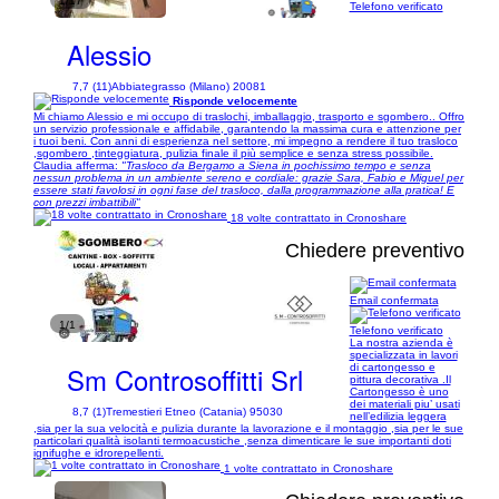
1/17
Telefono verificato
Alessio
7,7 (11)
Abbiategrasso (Milano) 20081
Risponde velocemente
Mi chiamo Alessio e mi occupo di traslochi, imballaggio, trasporto e sgombero.. Offro
un servizio professionale e affidabile, garantendo la massima cura e attenzione per
i tuoi beni. Con anni di esperienza nel settore, mi impegno a rendere il tuo trasloco
,sgombero ,tinteggiatura, pulizia finale il più semplice e senza stress possibile.
Claudia afferma:
"Trasloco da Bergamo a Siena in pochissimo tempo e senza
nessun problema in un ambiente sereno e cordiale: grazie Sara, Fabio e Miguel per
essere stati favolosi in ogni fase del trasloco, dalla programmazione alla pratica! E
con prezzi imbattibili"
18 volte contrattato in Cronoshare
Chiedere preventivo
Email confermata
1/1
Telefono verificato
La nostra azienda è
specializzata in lavori
Sm Controsoffitti Srl
di cartongesso e
pittura decorativa .Il
Cartongesso è uno
dei materiali piu’ usati
8,7 (1)
Tremestieri Etneo (Catania) 95030
nell’edilizia leggera
,sia per la sua velocità e pulizia durante la lavorazione e il montaggio ,sia per le sue
particolari qualità isolanti termoacustiche ,senza dimenticare le sue importanti doti
ignifughe e idrorepellenti.
1 volte contrattato in Cronoshare