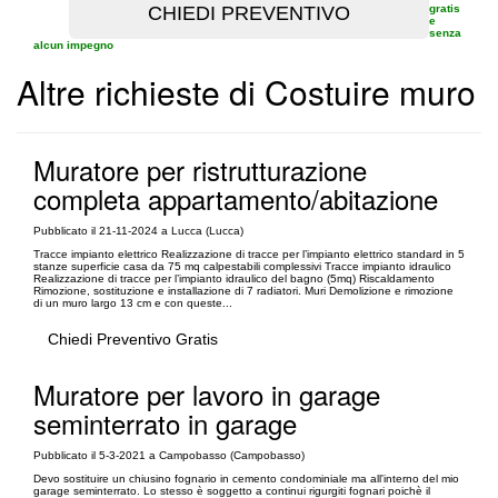
gratis
e
senza
alcun impegno
Altre richieste di Costuire muro
Muratore per ristrutturazione
completa appartamento/abitazione
Pubblicato il 21-11-2024 a Lucca (Lucca)
Tracce impianto elettrico Realizzazione di tracce per l’impianto elettrico standard in 5
stanze superficie casa da 75 mq calpestabili complessivi Tracce impianto idraulico
Realizzazione di tracce per l’impianto idraulico del bagno (5mq) Riscaldamento
Rimozione, sostituzione e installazione di 7 radiatori. Muri Demolizione e rimozione
di un muro largo 13 cm e con queste...
Chiedi Preventivo Gratis
Muratore per lavoro in garage
seminterrato in garage
Pubblicato il 5-3-2021 a Campobasso (Campobasso)
Devo sostituire un chiusino fognario in cemento condominiale ma all'interno del mio
garage seminterrato. Lo stesso è soggetto a continui rigurgiti fognari poichè il