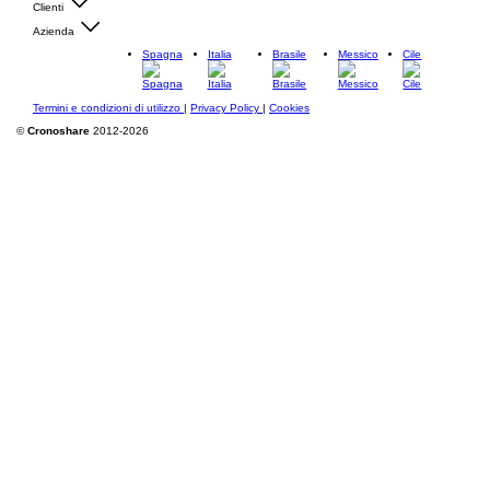
Clienti
Azienda
Spagna
Italia
Brasile
Messico
Cile
Termini e condizioni di utilizzo
|
Privacy Policy
|
Cookies
©
Cronoshare
2012-2026