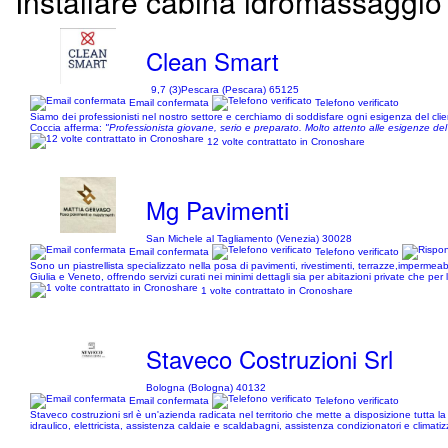
Installare cabina idromassaggio 
Clean Smart
9,7 (3)
Pescara (Pescara) 65125
Email confermata
Telefono verificato
Siamo dei professionisti nel nostro settore e cerchiamo di soddisfare ogni esigenza del clie
Coccia afferma:
"Professionista giovane, serio e preparato. Molto attento alle esigenze del cl
12 volte contrattato in Cronoshare
Mg Pavimenti
San Michele al Tagliamento (Venezia) 30028
Email confermata
Telefono verificato
Sono un piastrellista specializzato nella posa di pavimenti, rivestimenti, terrazze,impermea
Giulia e Veneto, offrendo servizi curati nei minimi dettagli sia per abitazioni private che per 
1 volte contrattato in Cronoshare
Staveco Costruzioni Srl
Bologna (Bologna) 40132
Email confermata
Telefono verificato
Staveco costruzioni srl è un'azienda radicata nel territorio che mette a disposizione tutta l
idraulico, elettricista, assistenza caldaie e scaldabagni, assistenza condizionatori e climati