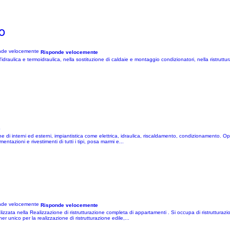
o
Risponde velocemente
'idraulica e termoidraulica, nella sostituzione di caldaie e montaggio condizionatori, nella ristrutt
e
zione di interni ed esterni, impiantistica come elettrica, idraulica, riscaldamento, condizionamento. Op
ntazioni e rivestimenti di tutti i tipi, posa marmi e...
Risponde velocemente
izzata nella Realizzazione di ristrutturazione completa di appartamenti . Si occupa di ristrutturazion
 unico per la realizzazione di ristrutturazione edile,...