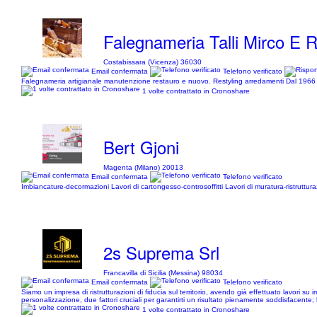
Falegnameria Talli Mirco E 
Costabissara (Vicenza) 36030
Email confermata
Telefono verificato
Falegnameria artigianale manutenzione restauro e nuovo. Restyling arredamenti Dal 1966 al s
1 volte contrattato in Cronoshare
Bert Gjoni
Magenta (Milano) 20013
Email confermata
Telefono verificato
Imbiancature-decormazioni Lavori di cartongesso-controsoffitti Lavori di muratura-ristruttu
2s Suprema Srl
Francavilla di Sicilia (Messina) 98034
Email confermata
Telefono verificato
Siamo un impresa di ristrutturazioni di fiducia sul territorio, avendo già effettuato lavori su imm
personalizzazione, due fattori cruciali per garantirti un risultato pienamente soddisfacente; l
1 volte contrattato in Cronoshare