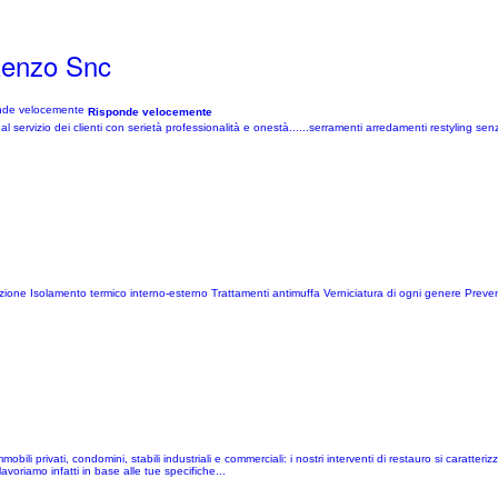
Renzo Snc
Risponde velocemente
ervizio dei clienti con serietà professionalità e onestà......serramenti arredamenti restyling senz
razione Isolamento termico interno-esterno Trattamenti antimuffa Verniciatura di ogni genere Preven
obili privati, condomini, stabili industriali e commerciali: i nostri interventi di restauro si caratteriz
avoriamo infatti in base alle tue specifiche...