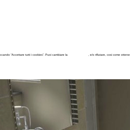
 cliccando “Accettare tutti i cookies”. Puoi cambiare la
configurazione
, e/o rifiutare, cosi come otten