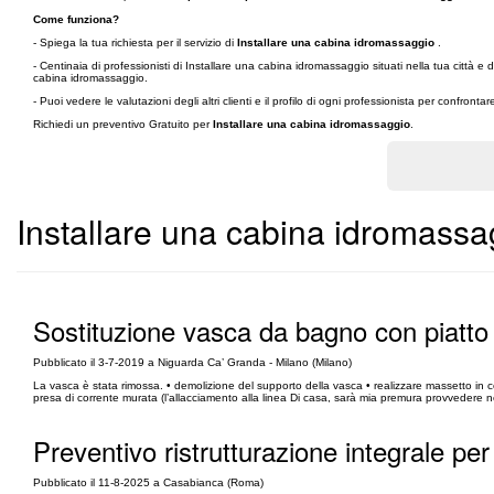
Come funziona?
- Spiega la tua richiesta per il servizio di
Installare una cabina idromassaggio
.
- Centinaia di professionisti di Installare una cabina idromassaggio situati nella tua città 
cabina idromassaggio.
- Puoi vedere le valutazioni degli altri clienti e il profilo di ogni professionista per confronta
Richiedi un preventivo Gratuito per
Installare una cabina idromassaggio
.
Installare una cabina idromassa
Sostituzione vasca da bagno con piatto
Pubblicato il 3-7-2019 a Niguarda Ca’ Granda - Milano (Milano)
La vasca è stata rimossa. • demolizione del supporto della vasca • realizzare massetto in c
presa di corrente murata (l’allacciamento alla linea Di casa, sarà mia premura provvedere n
Preventivo ristrutturazione integrale pe
Pubblicato il 11-8-2025 a Casabianca (Roma)