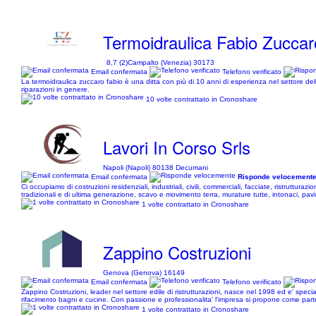
Termoidraulica Fabio Zuccar
8,7 (2)
Campalto (Venezia) 30173
Email confermata
Telefono verificato
La termoidraulica zuccaro fabio è una ditta con più di 10 anni di esperienza nel settore dell
riparazioni in genere.
10 volte contrattato in Cronoshare
Lavori In Corso Srls
Napoli (Napoli) 80138 Decumani
Email confermata
Risponde velocement
Ci occupiamo di costruzioni residenziali, industriali, civili, commerciali, facciate, ristruttura
tradizionali e di ultima generazione, scavo e movimento terra, murature tutte, intonaci, pavime
1 volte contrattato in Cronoshare
Zappino Costruzioni
Genova (Genova) 16149
Email confermata
Telefono verificato
Zappino Costruzioni, leader nel settore edile di ristrutturazioni, nasce nel 1998 ed e' special
rifacimento bagni e cucine. Con passione e professionalita' l'impresa si propone come partner
1 volte contrattato in Cronoshare