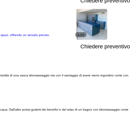
Chiedere preventivo
spazi, offrendo un servizio preciso,
1/28
Chiedere preventivo
e le comodità di una vasca idromassaggio ma con il vantaggio di avere meno ingombro come con
qua. Dall'altro potrai goderti dei benefici e del relax di un bagno con idromassaggio come