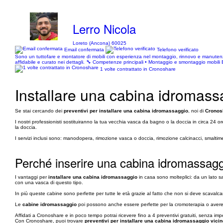
Lerro Nicola
Loreto (Ancona) 60025
Email confermata
Telefono verificato
Sono un tuttofare e montatore di mobili con esperienza nel montaggio, rinnovo e manutenzion
affidabile e curato nei dettagli. 🔧 Competenze principali • Montaggio e smontaggio mobi
1 volte contrattato in Cronoshare
Installare una cabina idromass
Se stai cercando dei
preventivi per installare una cabina idromassaggio
, noi di
Cronos
I nostri professionisti sostituiranno la tua vecchia vasca da bagno o la doccia in circa 24 
la doccia.
I servizi inclusi sono: manodopera, rimozione vasca o doccia, rimozione calcinacci, smaltim
Perché inserire una cabina idromassag
I vantaggi per
installare una cabina idromassaggio
in casa sono molteplici: da un lato 
con una vasca di questo tipo.
In più queste cabine sono perfette per tutte le età grazie al fatto che non si deve scavalca
Le
cabine idromassaggio
poi possono anche essere perfette per la cromoterapia o avere 
Affidati a Cronoshare e in poco tempo potrai ricevere fino a 4 preventivi gratuiti, senza im
Con Cronoshare, puoi trovare
preventivi per installare una cabina idromassaggio vicin