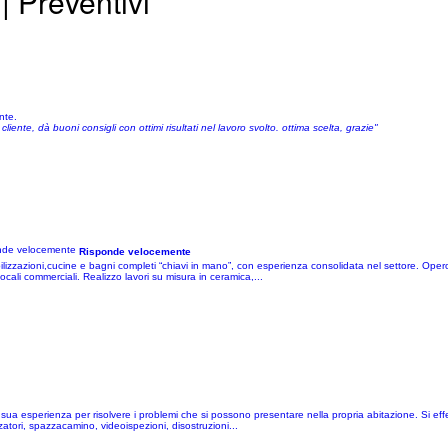
| Preventivi
nte.
iente, dà buoni consigli con ottimi risultati nel lavoro svolto. ottima scelta, grazie"
Risponde velocemente
bilizzazioni,cucine e bagni completi “chiavi in mano”, con esperienza consolidata nel settore. Opero
locali commerciali. Realizzo lavori su misura in ceramica,...
a sua esperienza per risolvere i problemi che si possono presentare nella propria abitazione. Si effe
zzatori, spazzacamino, videoispezioni, disostruzioni...