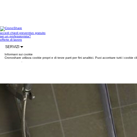
accedi
chiedi preventivo gratuito
sei un professionista?
offerte di lavoro
SERVIZI
Informani sui cookie
Cronoshare utilizza cookie propri e di terze parti per fini analitici. Puoi accettare tutti i cookie
informazioni
.