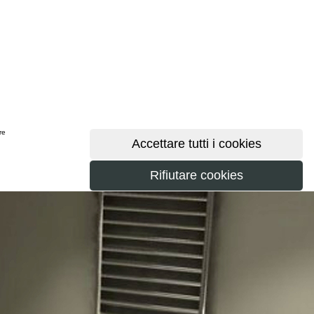
ere
maggiori