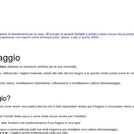
e di arredamenti per la casa. Mi occupo di aiutare famiglie e privati a dare nuova vita ai propri 
li Esperienza con marchi come VenetaCucine, Stosa, Lube e anche IKEA,...
aggio
hare
abbiamo la soluzione perfetta per le tue necessità.
ore, utilizzando i migliori materiali, adatti allo stile del tuo bagno e in questo modo potrai aver
ento vasca, installazione rubinetteria, collocazione e installazione cabina idromassaggio.
gio?
sarà come avere una pratica doccia che ti farà risparmiare tempo per il bagno e consumare meno ac
re il bordo della vasca e sono molto sicure anche per i bambini.
altre funzioni che trasformeranno il tuo bagno in una spa!
pegno e personalizzati sulle tue reali esigenze per installare una cabina idromassaggio.
o a te
. I migliori servizi professionali nella tua città.