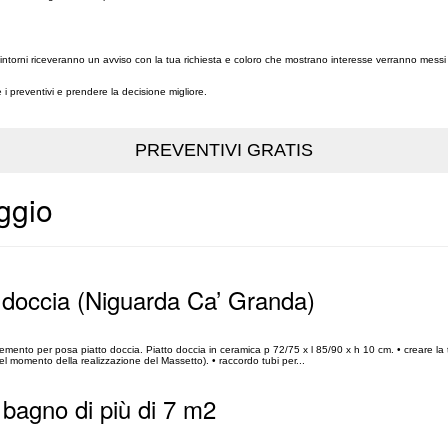
e dintorni riceveranno un avviso con la tua richiesta e coloro che mostrano interesse verranno messi 
re i preventivi e prendere la decisione migliore.
ggio
 doccia (Niguarda Ca’ Granda)
emento per posa piatto doccia. Piatto doccia in ceramica p 72/75 x l 85/90 x h 10 cm. • creare la 
el momento della realizzazione del Massetto). • raccordo tubi per...
r bagno di più di 7 m2