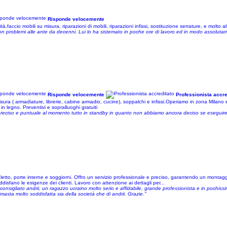
Risponde velocemente
accio mobili su misura, riparazioni di mobili, riparazioni infissi, sostituzione serrature, e molto al
con problemi alle ante da decenni. Lui lo ha sistemato in poche ore di lavoro ed in modo assolu
Risponde velocemente
Professionista accre
ra ( armadiature, librerie, cabine armadio, cucine), soppalchi e infissi.Operiamo in zona Milano e
in legno. Preventivi e sopralluoghi gratuiti
 preciso e puntuale al momento tutto in standby in quanto non abbiamo ancora deciso se eseguire 
letto, porte interne e soggiorni. Offro un servizio professionale e preciso, garantendo un montaggi
oddisfano le esigenze dei clienti. Lavoro con attenzione ai dettagli per...
onsigliato andrii, un ragazzo ucraino molto serio e affidabile, grande professionista e in pochiss
asta molto soddisfatta sia della società che di andrii. Grazie."