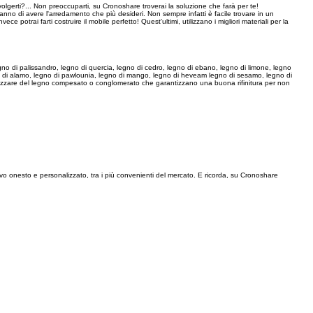
volgerti?... Non preoccuparti, su Cronoshare troverai la soluzione che farà per te!
ranno di avere l'arredamento che più desideri. Non sempre infatti è facile trovare in un
e potrai farti costruire il mobile perfetto! Quest'ultimi, utilizzano i migliori materiali per la
egno di palissandro, legno di quercia, legno di cedro, legno di ebano, legno di limone, legno
egno di alamo, legno di pawlounia, legno di mango, legno di heveam legno di sesamo, legno di
utilizzare del legno compesato o conglomerato che garantizzano una buona rifinitura per non
ntivo onesto e personalizzato, tra i più convenienti del mercato. E ricorda, su Cronoshare