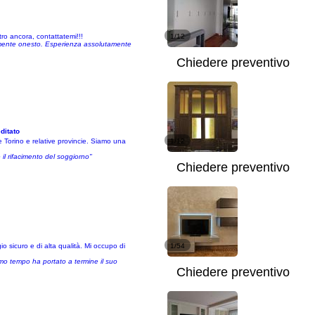
tro ancora, contattatemi!!!
1/12
tamente onesto. Esperienza assolutamente
Chiedere preventivo
ditato
 Torino e relative provincie. Siamo una
1/12
il rifacimento del soggiorno"
Chiedere preventivo
o sicuro e di alta qualità. Mi occupo di
1/54
imo tempo ha portato a termine il suo
Chiedere preventivo