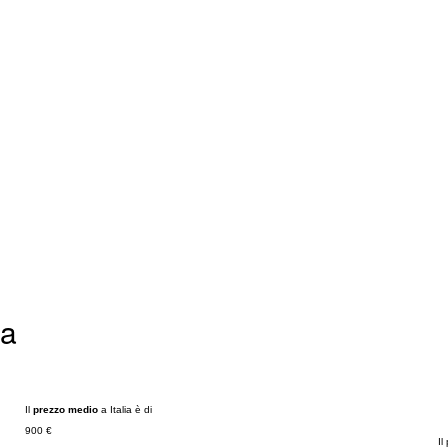
ia
Il
prezzo medio
a Italia è di
900 €
Il