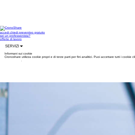
accedi
chiedi preventivo gratuito
sei un professionista?
offerte di lavoro
SERVIZI
Informani sui cookie
Cronoshare utilizza cookie propri e di terze parti per fini analitici. Puoi accettare tutti i cookie
informazioni
.