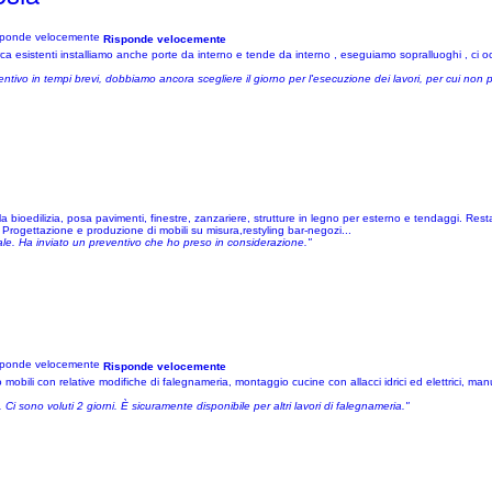
Risponde velocemente
a esistenti installiamo anche porte da interno e tende da interno , eseguiamo sopralluoghi , ci oc
reventivo in tempi brevi, dobbiamo ancora scegliere il giorno per l'esecuzione dei lavori, per cui non 
la bioedilizia, posa pavimenti, finestre, zanzariere, strutture in legno per esterno e tendaggi. Rest
 Progettazione e produzione di mobili su misura,restyling bar-negozi...
le. Ha inviato un preventivo che ho preso in considerazione."
Risponde velocemente
mobili con relative modifiche di falegnameria, montaggio cucine con allacci idrici ed elettrici, man
 sono voluti 2 giorni. È sicuramente disponibile per altri lavori di falegnameria."