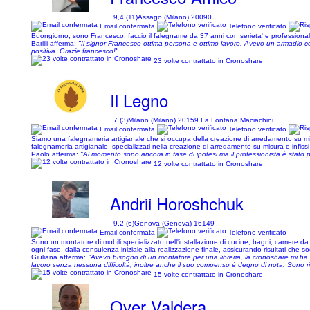
9,4 (11)
Assago (Milano) 20090
Email confermata
Telefono verificato
Buongiorno, sono Francesco, faccio il falegname da 37 anni con serieta' e professionalità,f
Barilli afferma:
"Il signor Francesco ottima persona e ottimo lavoro. Avevo un armadio 
positiva. Grazie francesco!"
23 volte contrattato in Cronoshare
Il Legno
7 (3)
Milano (Milano) 20159 La Fontana Maciachini
Email confermata
Telefono verificato
Siamo una falegnameria artigianale che si occupa della creazione di arredamento su misu
falegnameria artigianale, specializzati nella creazione di arredamento su misura e infissi 
Paolo afferma:
"Al momento sono ancora in fase di ipotesi ma il professionista è stato
12 volte contrattato in Cronoshare
Andrii Horoshchuk
9,2 (6)
Genova (Genova) 16149
Email confermata
Telefono verificato
Sono un montatore di mobili specializzato nell'installazione di cucine, bagni, camere da 
ogni fase, dalla consulenza iniziale alla realizzazione finale, assicurando risultati che s
Giuliana afferma:
"Avevo bisogno di un montatore per una libreria, la cronoshare mi ha c
lavoro senza nessuna difficoltà, inoltre anche il suo compenso è degno di nota. Sono rim
15 volte contrattato in Cronoshare
Over Valdera