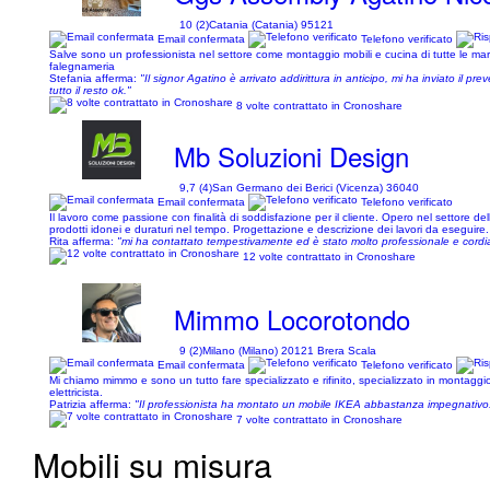
10 (2)
Catania (Catania) 95121
Email confermata
Telefono verificato
Salve sono un professionista nel settore come montaggio mobili e cucina di tutte le marc
falegnameria
Stefania afferma:
"Il signor Agatino è arrivato addirittura in anticipo, mi ha inviato il p
tutto il resto ok."
8 volte contrattato in Cronoshare
Mb Soluzioni Design
9,7 (4)
San Germano dei Berici (Vicenza) 36040
Email confermata
Telefono verificato
Il lavoro come passione con finalità di soddisfazione per il cliente. Opero nel settore del
prodotti idonei e duraturi nel tempo. Progettazione e descrizione dei lavori da eseguire.
Rita afferma:
"mi ha contattato tempestivamente ed è stato molto professionale e cordia
12 volte contrattato in Cronoshare
Mimmo Locorotondo
9 (2)
Milano (Milano) 20121 Brera Scala
Email confermata
Telefono verificato
Mi chiamo mimmo e sono un tutto fare specializzato e rifinito, specializzato in montaggio 
elettricista.
Patrizia afferma:
"Il professionista ha montato un mobile IKEA abbastanza impegnativo. Ci
7 volte contrattato in Cronoshare
Mobili su misura