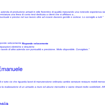
nda di produzione armadi in stile fiorentino di qualità maturando una notevole esperienza sia ne
ciatura una linea di conto terzi dedicata a clienti che si affidano a...
untuale e preciso nel suo lavoro oltre ad essere davvero gentile e cortese. Lo consiglio a tutti "
Risponde velocemente
parazioni elettriche e idrauliche
avolo di altra azienda con puntualità e precisione. Molto disponibile. Consigliato."
 Emanuele
i e tutto cio che riguarda lavori di manutenzione ordinaria cambio serrature restauro mobili men
 la realizzazione di un armadio a muro ed alcune mensoline e siamo rimasti molto soddisfatti. Affid
osia