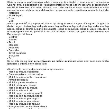
Stai cercando un professionista valido e competente affinchè ti propronga un preventivo 
Con noi avrai a disposizione dei falegnami professioniti ed esperti con anni di esperienza ne
mobilificio il mobile che si adatti alla tua casa o che entri in uno spazio ristretto o in uno sp
construzione ed elaborazione del mobile che stai cercando, rispetteranno tutte le tue indi
- Materiale
- Tipi di legno
- Extra
- Ecc.
Avrai la possibilità di scegliere tra diversi tipi di legno, come il legno di: mogano, mogano
d’ulivo, legno di olmo, legno di palo santo, legno d’acero, legno di pino, legno d’abete, l
acacia, legno di zebrano, legno di eucalipto, legno di guayuvira, legno di viraro, ecc. ecc
essere legno. Oltre alla possibilità di scelta del legno da utilizzare per il mobile su misura p
Per esempio: - Librerie
- Scaffali
- Tavolini
- Tavoli
- Mensole
- Angoliere
- Comodini
- Tavoli da ufficio
- Scrivanie
- Ecc.
Se sei alla ricerca di un
preventivo per un mobile su misura
vicino a te, cosa aspetti, chi
garanzia e qualità sono assicurate!
Alcune delle ricerche dei clienti più frequenti sono:
- Mobili su misura economici
- Crea armadio su misura online
- Mobili su misura online economici
- Armadi su misura
- Mobili a parete su misura
- Mobili di legno su misura
- Mobili di design su misura
- Mobili su misura in kit
- Mobili bagno su misura napoli
- Mobili cucina su misura napoli
- Mobili su misura per negozi
- Mobili su misura per esterno
- Mobili su misura per acquari
- Falegnameria per mobili su misura