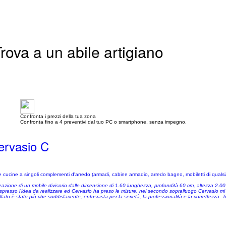
rova a un abile artigiano
Confronta i prezzi della tua zona
Confronta fino a 4 preventivi dal tuo PC o smartphone, senza impegno.
ervasio C
ucine a singoli complementi d'arredo (armadi, cabine armadio, arredo bagno, mobiletti di qualsiasi
reazione di un mobile divisorio dalle dimensione di 1.60 lunghezza, profondità 60 cm, altezza 2.00
spresso l'idea da realizzare ed Cervasio ha preso le misure, nel secondo sopralluogo Cervasio mi 
ltato è stato più che soddisfacente, entusiasta per la serietà, la professionalità e la correttezza. T