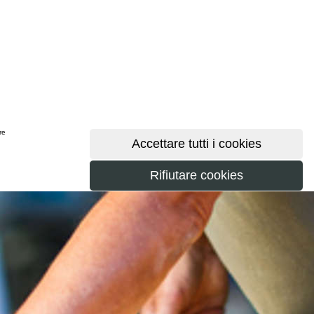
ere
maggiori