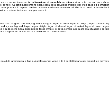
onesto e conveniente per la
realizzazione di un mobile su misura
vicino a te, ma non sai a chi ri
l settore. Questi ti assisteranno nella scelta della soluzione migliore per il tuo caso e ti permette
azio troppo ampio rispetto quelle che sono le misure convenzionali. Grazie ai nostri professionisti invec
cazioni e misure indicate come per esempio:
 americano, mogano africano, legno di castagno, legno di mindi, legno di ciliegio, legno frassino, l
egno di ayous, legno di bayur, legno di tiglio, legno di abedul, legno di mukali, legno di balau, l
. Se il budget che hai a disposizione fosse limitato, si potrà sempre adeguare alla situazione ed 
otrai scegliere tra la vasta scelta di modelli di cui disponiamo.
edi súbito informazioni e fino a 4 professionisti vicino a te ti contatteranno per proporti un preve