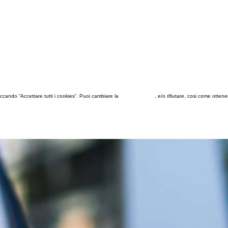
 cliccando “Accettare tutti i cookies”. Puoi cambiare la
configurazione
, e/o rifiutare, cosi come otten