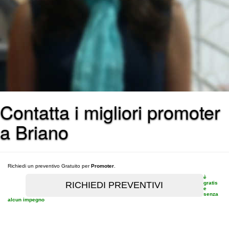
Contatta i migliori promoter
a Briano
Richiedi un preventivo Gratuito per
Promoter
.
è
gratis
e
senza
alcun impegno