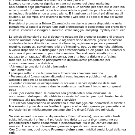
su Cronoshare troverete la soluzione che farà per voi!
Lavorare come promoter significa entrare nel settore del direct marketing,
occupandosi della promozione di un prodotto o un servizio per orientare la clientela
ad acquistarlo. È una soluzione lavorativa adatta soprattutto per chi è alla ricerca di
un impiego flessibile e non a tempo pieno. È infatti uno tra i lavori più diffusi tra gli
studenti, ad esempio, che lavorano durante il weekend o i periodi festivi per avere
un'entrata.
Il servizio di promoter a Briano (Caserta) che mettiamo a vostra disposizione nella
piattaforma vi aiuterà a trovare uno staff professionale e competente per promozioni
in-store, interviste e indagini di mercato, volantinaggio, sampling, mystery client, ecc.
Le principali mansioni di cui si dovranno occupare i/le promoter saranno di prestare
servizio ausiliare nella preparazione e organizzazione di eventi, gestire documenti,
controllare la lista di invitati e presenti all’evento, registrare le persone presenti,
meeting, congressi, servizi fotografici e d’immagine, ecc. Le promoter che abbiamo
a vostra disposizione si distinguono per professionalità ed eleganza. La promoter si
occuperà di promuovere un prodotto o servizio. Generalmente si tratta di una
ragazza (o un ragazzo) di bella presenza, con una buona dizione e un’ottima
dialettica. Si occuperanno principalmente di promuovere prodotti che per
convenzione verranno distinti in:
- Alimentari (promozioni di cibi o bevande)
- Non alimentari
I principali settori in cui le promoter si troveranno a lavorare saranno
- Presentazioni (presentazioni di prodotti verso imprese o pubblico nel caso di
alimenti o prodotti da sponsorizzare)
- Eventi o cerimonie (si occuperanno di ricevere e servire il pubblico della sala,
servire coloro che vengono a dare le conferenze, facilitare il lavoro nei congressi,
ecc.)
- Fiere (per i vostri stand, le promoter con grandi doti di comunicazione, si
occuperanno del reparto di pubblicità e dossier informativo per ogni cliente che sia
interessato alla tua impresa, prodotto o servizio).
Tutti i servizi comprendono un’assistenza e monitoraggio che permetterà al cliente a
fine evento di poter dare un feedback riguardo al servizio, questo per permettere ai
professionisti un miglioramento costante che è e rimarrà l’obiettivo principale.
Se stai cercando un servizio di promoter a Briano (Caserta), cosa aspetti, chiedi
subito informazioni e fino a 4 professioniste della tua zona ti contatteranno per
proporti prezzi e tariffe economiche e personalizzate, tra le più convenienti del
mercato. E ricorda, su Cronoshare garanzia e qualità sono assicurate!
Con Cronoshare, puoi trovare
Promoter vicino a me
. I migliori servizi locali della tua
città.