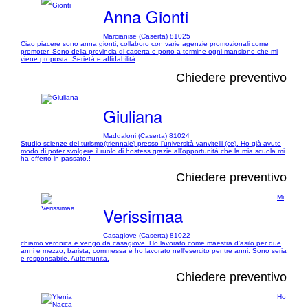
Anna Gionti
Marcianise (Caserta) 81025
Ciao piacere sono anna gionti, collaboro con varie agenzie promozionali come
promoter. Sono della provincia di caserta e porto a termine ogni mansione che mi
viene proposta. Serietà e affidabilità
Chiedere preventivo
Giuliana
Maddaloni (Caserta) 81024
Studio scienze del turismo(triennale) presso l'università vanvitelli (ce). Ho già avuto
modo di poter svolgere il ruolo di hostess grazie all'opportunità che la mia scuola mi
ha offerto in passato.!
Chiedere preventivo
Mi
Verissimaa
Casagiove (Caserta) 81022
chiamo veronica e vengo da casagiove. Ho lavorato come maestra d'asilo per due
anni e mezzo, barista, commessa e ho lavorato nell'esercito per tre anni. Sono seria
e responsabile. Automunita.
Chiedere preventivo
Ho