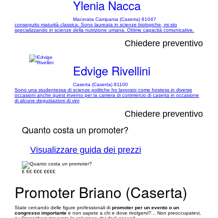
Ylenia Nacca
Macerata Campania (Caserta) 81047
conseguito maturità classica. Sono laureata in scienze biologiche, mi sto
specializzando in scienze della nutrizione umana. Ottime capacità comunicative.
Chiedere preventivo
Edvige Rivellini
Caserta (Caserta) 81100
Sono una studentessa di scienze politiche ho lavorato come hostess in diverse
occasioni anche quest inverno per la camera di commercio di caserta in occasione
di alcune degustazioni di vini
Chiedere preventivo
Quanto costa un promoter?
Visualizzare guida dei prezzi
€
€€
€€€
€€€€
Promoter Briano (Caserta)
State cercando delle figure professionali di
promoter per un evento o un
congresso importante
e non sapete a chi e dove rivolgervi?... Non preoccupatevi,