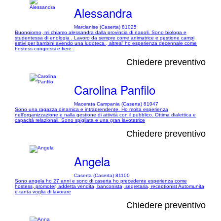
Alessandra
Marcianise (Caserta) 81025
Buongiorno, mi chiamo alessandra dalla provincia di napoli. Sono biologa e
studentessa di enologia . Lavoro da sempre come animatrice e gestione campi
estivi per bambini avendo una ludoteca , altresi' ho esperienza decennale come
hostess congressi e fiere .
Chiedere preventivo
Carolina Panfilo
Macerata Campania (Caserta) 81047
Sono una ragazza dinamica e intraprendente. Ho molta esperienza
nell’organizzazione e nalla gestione di attività con il pubblico. Ottima dialettica e
capacità relazionali. Sono spigliata e una gran lavotatrice
Chiedere preventivo
Angela
Caserta (Caserta) 81100
Sono angela ho 27 anni e sono di caserta ho precedente esperienza come
hostess, promoter, addetta vendita, banconista, segretaria, receptionist Automunita
e tanta voglia di lavorare
Chiedere preventivo