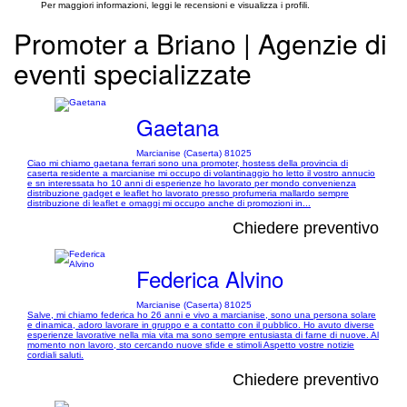
Per maggiori informazioni, leggi le recensioni e visualizza i profili.
Promoter a Briano | Agenzie di
eventi specializzate
Gaetana
Marcianise (Caserta) 81025
Ciao mi chiamo gaetana ferrari sono una promoter, hostess della provincia di
caserta residente a marcianise mi occupo di volantinaggio ho letto il vostro annucio
e sn interessata ho 10 anni di esperienze ho lavorato per mondo convenienza
distribuzione gadget e leaflet ho lavorato presso profumeria mallardo sempre
distribuzione di leaflet e omaggi mi occupo anche di promozioni in...
Chiedere preventivo
Federica Alvino
Marcianise (Caserta) 81025
Salve, mi chiamo federica ho 26 anni e vivo a marcianise, sono una persona solare
e dinamica, adoro lavorare in gruppo e a contatto con il pubblico. Ho avuto diverse
esperienze lavorative nella mia vita ma sono sempre entusiasta di farne di nuove. Al
momento non lavoro, sto cercando nuove sfide e stimoli Aspetto vostre notizie
cordiali saluti.
Chiedere preventivo