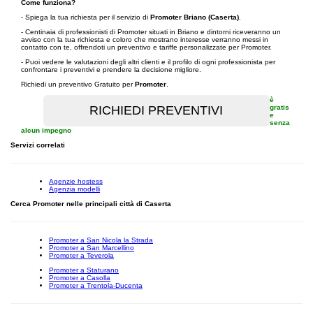
Come funziona?
- Spiega la tua richiesta per il servizio di
Promoter Briano (Caserta)
.
- Centinaia di professionisti di Promoter situati in Briano e dintorni riceveranno un
avviso con la tua richiesta e coloro che mostrano interesse verranno messi in
contatto con te, offrendoti un preventivo e tariffe personalizzate per Promoter.
- Puoi vedere le valutazioni degli altri clienti e il profilo di ogni professionista per
confrontare i preventivi e prendere la decisione migliore.
Richiedi un preventivo Gratuito per
Promoter
.
è
gratis
e
senza
alcun impegno
Servizi correlati
Agenzie hostess
Agenzia modelli
Cerca Promoter nelle principali città di Caserta
Promoter a San Nicola la Strada
Promoter a San Marcellino
Promoter a Teverola
Promoter a Staturano
Promoter a Casolla
Promoter a Trentola-Ducenta