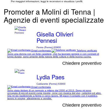
Per maggiori informazioni, leggi le recensioni e visualizza i profili.
Promoter a Molini di Tenna |
Agenzie di eventi specializzate
Gisella Olivieri
Pennesi
Fermo (Fermo) 63900
Email confermata
Telefono verificato
Sono una donna con un forte carattere, che ha lavorato sempre e con contratti di
lunga durata, sono amante della natura della cultura e della buona cucina.
Chiedere preventivo
Lydia Paes
Caldarette (Fermo) 63900
Email confermata
Sono stata titolare di un negozio a milano dal 2000 al 2013. Dopo mi sono
occupata di piccoli eventi come mostre, cene con musica dal vivo, cattering ed altro.
Ora mi sto trasferendo a fermo e cerco lavoro. Mi piace il contatto con il pubblico,
lavoro in equipe, allestimento e vendite.
Chiedere preventivo