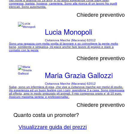
mio nome è arianna ho 19 anni, e ho avuto esperienze come baby sitter,
commessa, barista, hostess, cameriera. Sono alla ricerca di un lavoro fra quelli
elencati. Sono automunita.
Chiedere preventivo
Lucia Monopoli
Civitanova Marche (Macerata) 62012
Sono una ragazza com molta voglia di lavorare e so coinvolgere la gente molto
bene, sorridente e simpatica, mi piace anche fare lavoro di gruppo e stare a
contatto con la gente
Chiedere preventivo
Maria Grazia Gallozzi
Civitanova Marche (Macerata) 62012
Salve, sono un infermiera di pisa, che vive a civitanova marche per motivi di studio.
Ho esperienza ed un buon feeling con i cani, avendone 3 a casa. Sono interessata
all offerta, amo in modo smisurato gli animali. Il mio compenso orario e' di 10 euro.
Assicuro massima serieta' e professionalita'.
Chiedere preventivo
Quanto costa un promoter?
Visualizzare guida dei prezzi