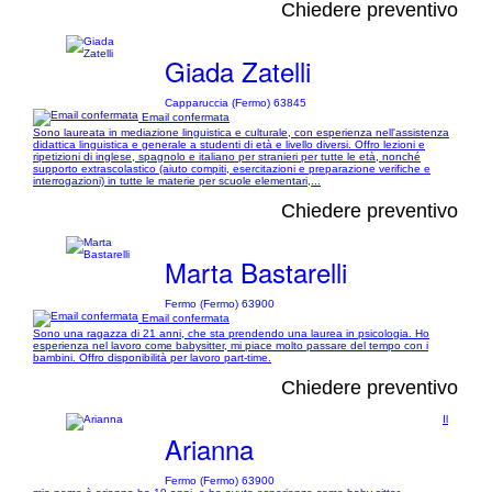
Chiedere preventivo
Giada Zatelli
Capparuccia (Fermo) 63845
Email confermata
Sono laureata in mediazione linguistica e culturale, con esperienza nell'assistenza
didattica linguistica e generale a studenti di età e livello diversi. Offro lezioni e
ripetizioni di inglese, spagnolo e italiano per stranieri per tutte le età, nonché
supporto extrascolastico (aiuto compiti, esercitazioni e preparazione verifiche e
interrogazioni) in tutte le materie per scuole elementari,...
Chiedere preventivo
Marta Bastarelli
Fermo (Fermo) 63900
Email confermata
Sono una ragazza di 21 anni, che sta prendendo una laurea in psicologia. Ho
esperienza nel lavoro come babysitter, mi piace molto passare del tempo con i
bambini. Offro disponibilità per lavoro part-time.
Chiedere preventivo
Il
Arianna
Fermo (Fermo) 63900