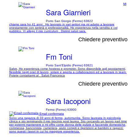
Mi
Sara Giarnieri
Porto San Giorgio (Fermo) 63822
chiamo sara ho 41 anni . Ho lavorato in vari settori ma mi adatto a lavorare
onestamente con serietà e professionalità. Ho esperienza nella vendita e col
pubblico. Vi allego il mio curriculum . Distinti saluti sara.
Chiedere preventivo
Fm Toni
Porto Sant'Elpidio (Fermo) 63821
Salve, Ho esperienza come hostess e promoter. Sono disponibile agli spostamenti,
flessibile negli orari di lavoro, solare e aperta a collaborazioni ed a lavorare in team.
Potete contattarmi al . Saluti Francesca
Chiedere preventivo
Sara Iacoponi
Fermo (Fermo) 63900
Email confermata
Sono una ragazza di 33 anni di fermo, automunita. Sono laureata in psicologia
clinica e sto terminando il mio tirocinio post laurea. Sto cercando un lavoro part time
per potermi mantenere e mi offro come donna delle pulizie e faccende domestiche,
commessa, banconista, cameriera, aiuto compiti e ripetizioni ai bambini e ragazzi:
sono questi i lavori in cui ho maggiore esperienza.