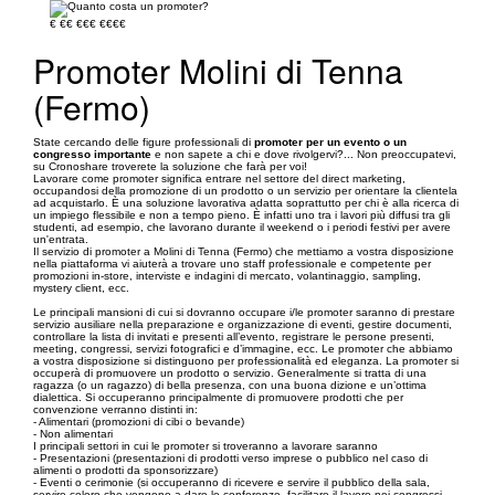
€
€€
€€€
€€€€
Promoter Molini di Tenna
(Fermo)
State cercando delle figure professionali di
promoter per un evento o un
congresso importante
e non sapete a chi e dove rivolgervi?... Non preoccupatevi,
su Cronoshare troverete la soluzione che farà per voi!
Lavorare come promoter significa entrare nel settore del direct marketing,
occupandosi della promozione di un prodotto o un servizio per orientare la clientela
ad acquistarlo. È una soluzione lavorativa adatta soprattutto per chi è alla ricerca di
un impiego flessibile e non a tempo pieno. È infatti uno tra i lavori più diffusi tra gli
studenti, ad esempio, che lavorano durante il weekend o i periodi festivi per avere
un'entrata.
Il servizio di promoter a Molini di Tenna (Fermo) che mettiamo a vostra disposizione
nella piattaforma vi aiuterà a trovare uno staff professionale e competente per
promozioni in-store, interviste e indagini di mercato, volantinaggio, sampling,
mystery client, ecc.
Le principali mansioni di cui si dovranno occupare i/le promoter saranno di prestare
servizio ausiliare nella preparazione e organizzazione di eventi, gestire documenti,
controllare la lista di invitati e presenti all’evento, registrare le persone presenti,
meeting, congressi, servizi fotografici e d’immagine, ecc. Le promoter che abbiamo
a vostra disposizione si distinguono per professionalità ed eleganza. La promoter si
occuperà di promuovere un prodotto o servizio. Generalmente si tratta di una
ragazza (o un ragazzo) di bella presenza, con una buona dizione e un’ottima
dialettica. Si occuperanno principalmente di promuovere prodotti che per
convenzione verranno distinti in:
- Alimentari (promozioni di cibi o bevande)
- Non alimentari
I principali settori in cui le promoter si troveranno a lavorare saranno
- Presentazioni (presentazioni di prodotti verso imprese o pubblico nel caso di
alimenti o prodotti da sponsorizzare)
- Eventi o cerimonie (si occuperanno di ricevere e servire il pubblico della sala,
servire coloro che vengono a dare le conferenze, facilitare il lavoro nei congressi,