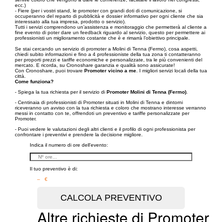
ecc.)
- Fiere (per i vostri stand, le promoter con grandi doti di comunicazione, si
occuperanno del reparto di pubblicità e dossier informativo per ogni cliente che sia
interessato alla tua impresa, prodotto o servizio).
Tutti i servizi comprendono un’assistenza e monitoraggio che permetterà al cliente a
fine evento di poter dare un feedback riguardo al servizio, questo per permettere ai
professionisti un miglioramento costante che è e rimarrà l’obiettivo principale.
Se stai cercando un servizio di promoter a Molini di Tenna (Fermo), cosa aspetti,
chiedi subito informazioni e fino a 4 professioniste della tua zona ti contatteranno
per proporti prezzi e tariffe economiche e personalizzate, tra le più convenienti del
mercato. E ricorda, su Cronoshare garanzia e qualità sono assicurate!
Con Cronoshare, puoi trovare
Promoter vicino a me
. I migliori servizi locali della tua
città.
Come funziona?
- Spiega la tua richiesta per il servizio di
Promoter Molini di Tenna (Fermo)
.
- Centinaia di professionisti di Promoter situati in Molini di Tenna e dintorni
riceveranno un avviso con la tua richiesta e coloro che mostrano interesse verranno
messi in contatto con te, offrendoti un preventivo e tariffe personalizzate per
Promoter.
- Puoi vedere le valutazioni degli altri clienti e il profilo di ogni professionista per
confrontare i preventivi e prendere la decisione migliore.
Indica il numero di ore dell'evento:
Il tuo preventivo è di:
– €
Altre richieste di Promoter