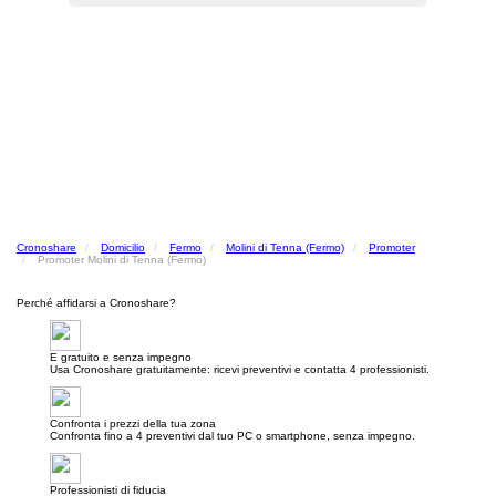
Cronoshare
Domicilio
Fermo
Molini di Tenna (Fermo)
Promoter
Promoter Molini di Tenna (Fermo)
Perché affidarsi a Cronoshare?
E gratuito e senza impegno
Usa Cronoshare gratuitamente: ricevi preventivi e contatta 4 professionisti.
Confronta i prezzi della tua zona
Confronta fino a 4 preventivi dal tuo PC o smartphone, senza impegno.
Professionisti di fiducia