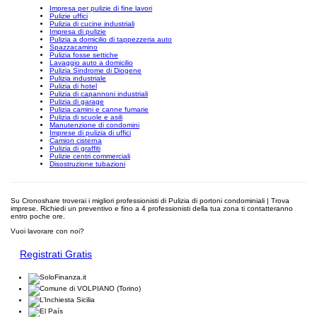
Impresa per pulizie di fine lavori
Pulizie uffici
Pulizia di cucine industriali
Impresa di pulizie
Pulizia a domicilio di tappezzeria auto
Spazzacamino
Pulizia fosse settiche
Lavaggio auto a domicilio
Pulizia Sindrome di Diogene
Pulizia industriale
Pulizia di hotel
Pulizia di capannoni industriali
Pulizia di garage
Pulizia camini e canne fumarie
Pulizia di scuole e asili
Manutenzione di condomini
Imprese di pulizia di uffici
Camion cisterna
Pulizia di graffiti
Pulizie centri commerciali
Disostruzione tubazioni
Su Cronoshare troverai i migliori professionisti di Pulizia di portoni condominiali | Trova
imprese. Richiedi un preventivo e fino a 4 professionisti della tua zona ti contatteranno
entro poche ore.
Vuoi lavorare con noi?
Registrati Gratis