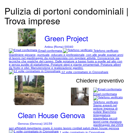
Pulizia di portoni condominiali |
Trova imprese
Green Project
Ardea (Roma) 00040
Email confermata
Telefono verificato
Giardiniere giovane, puntuale, educato e professionale, con alle spalle svariati anni
di lavoro nel giardinaggio da professionista con regolare attività. Conoscenze sia
tecniche che pratiche del campo. Dalle potature a basso fusto a quelle ad alto con
e senza ausilio di piattaforma. Potature siepi e piante ornamentali. Potatura alberi
da frutto e olivi. Manutenzione e realizzazione giardini.
12 volte contrattato in Cronoshare
Chiedere preventivo
Email confermata
1/7
Telefono verificato
Siamo esperti nel
settore impresa di
Clean House Genova
pulizie Bianchino
tinteggiatura
piastrellata piccoli
lavori come muratura
Genova (Genova) 16159
giardinaggio dal 2009
seri affidabili rispettiamo orario è nostro lavoro cordiali saluti clean house genova
1 volte contrattato in Cronoshare