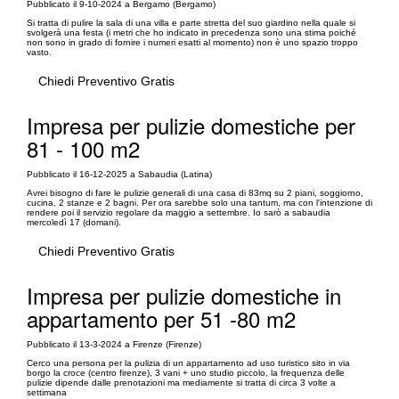
Pubblicato il 9-10-2024 a Bergamo (Bergamo)
Si tratta di pulire la sala di una villa e parte stretta del suo giardino nella quale si
svolgerà una festa (i metri che ho indicato in precedenza sono una stima poiché
non sono in grado di fornire i numeri esatti al momento) non è uno spazio troppo
vasto.
Chiedi Preventivo Gratis
Impresa per pulizie domestiche per
81 - 100 m2
Pubblicato il 16-12-2025 a Sabaudia (Latina)
Avrei bisogno di fare le pulizie generali di una casa di 83mq su 2 piani, soggiorno,
cucina, 2 stanze e 2 bagni. Per ora sarebbe solo una tantum, ma con l'intenzione di
rendere poi il servizio regolare da maggio a settembre. Io sarò a sabaudia
mercoledì 17 (domani).
Chiedi Preventivo Gratis
Impresa per pulizie domestiche in
appartamento per 51 -80 m2
Pubblicato il 13-3-2024 a Firenze (Firenze)
Cerco una persona per la pulizia di un appartamento ad uso turistico sito in via
borgo la croce (centro firenze), 3 vani + uno studio piccolo, la frequenza delle
pulizie dipende dalle prenotazioni ma mediamente si tratta di circa 3 volte a
settimana