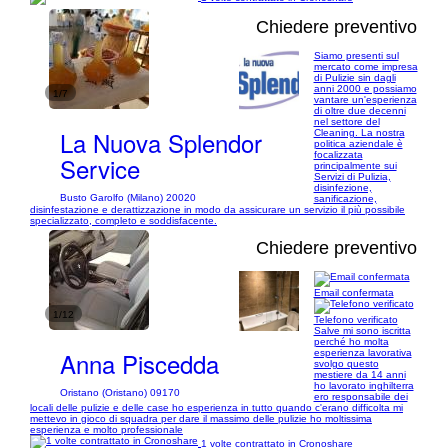
Chiedere preventivo
Siamo presenti sul
mercato come impresa
di Pulizie sin dagli
anni 2000 e possiamo
1/7
vantare un'esperienza
di oltre due decenni
nel settore del
La Nuova Splendor
Cleaning. La nostra
politica aziendale è
focalizzata
Service
principalmente sui
Servizi di Pulizia,
disinfezione,
Busto Garolfo (Milano) 20020
sanificazione,
disinfestazione e derattizzazione in modo da assicurare un servizio il più possibile
specializzato, completo e soddisfacente.
Chiedere preventivo
Email confermata
1/12
Telefono verificato
Salve mi sono iscritta
perché ho molta
Anna Piscedda
esperienza lavorativa
svolgo questo
mestiere da 14 anni
ho lavorato inghilterra
Oristano (Oristano) 09170
ero responsabile dei
locali delle pulizie e delle case ho esperienza in tutto quando c'erano difficolta mi
mettevo in gioco di squadra per dare il massimo delle pulizie ho moltissima
esperienza e molto professionale
1 volte contrattato in Cronoshare