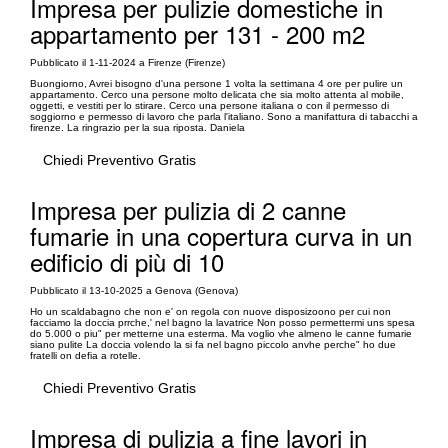
Impresa per pulizie domestiche in
appartamento per 131 - 200 m2
Pubblicato il 1-11-2024 a Firenze (Firenze)
Buongiorno, Avrei bisogno d'una persone 1 volta la settimana 4 ore per pulire un
appartamento. Cerco una persone molto delicata che sia molto attenta al mobile,
oggetti, e vestiti per lo stirare. Cerco una persone italiana o con il permesso di
soggiorno e permesso di lavoro che parla l'italiano. Sono a manifattura di tabacchi a
firenze. La ringrazio per la sua riposta. Daniela
Chiedi Preventivo Gratis
Impresa per pulizia di 2 canne
fumarie in una copertura curva in un
edificio di più di 10
Pubblicato il 13-10-2025 a Genova (Genova)
Ho un scaldabagno che non e' on regola con nuove disposizoono per cui non
facciamo la doccia prrche,' nel bagno la lavatrice Non posso permettermi uns spesa
do 5.000 o piu" per metterne una esterma. Ma voglio vhe almeno le canne fumarie
siano pulite La doccia volendo la si fa nel bagno piccolo anvhe perche" ho due
fratelli on defia a rotelle.
Chiedi Preventivo Gratis
Impresa di pulizia a fine lavori in