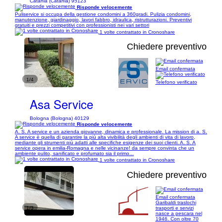
Catania (Catania) 95123
Risponde velocemente
Puliservice si occupa della gestione condomini a 360gradi. Pulizia condomini,
manutenzione, giardinaggio, lavori fabbro, idraulica, ristrutturazioni. Preventivi
gratuiti e prezzi competitivi con professionisti nei vari settori
1 volte contrattato in Cronoshare
Chiedere preventivo
Email confermata
1/4
Telefono verificato
Asa Service
Bologna (Bologna) 40129
Risponde velocemente
A. S. A service e un azienda giovanne, dinamica e professionale. La mission di a. S.
A service è quella di garantire la più alta vivibilità degli ambienti di vita di lavoro,
mediante gli strumenti più adatti alle specifiche esigenze dei suoi clienti. A. S. A
service opera in emilia-Romagna e nelle vicinanze! da sempre convinta che un
ambiente pulito, sanificato e profumato sia il primo...
1 volte contrattato in Cronoshare
Chiedere preventivo
Email confermata
Garibaldi traslochi
1/3
trasporti e servizi
nasce a pescara nel
1946. Con oltre 70