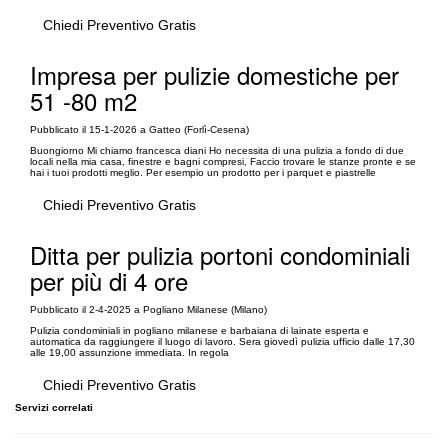
Chiedi Preventivo Gratis
Impresa per pulizie domestiche per
51 -80 m2
Pubblicato il 15-1-2026 a Gatteo (Forlì-Cesena)
Buongiorno Mi chiamo francesca diani Ho necessita di una pulizia a fondo di due
locali nella mia casa, finestre e bagni compresi, Faccio trovare le stanze pronte e se
hai i tuoi prodotti meglio. Per esempio un prodotto per i parquet e piastrelle
Chiedi Preventivo Gratis
Ditta per pulizia portoni condominiali
per più di 4 ore
Pubblicato il 2-4-2025 a Pogliano Milanese (Milano)
Pulizia condominiali in pogliano milanese e barbaiana di lainate esperta e
automatica da raggiungere il luogo di lavoro. Sera giovedì pulizia ufficio dalle 17,30
alle 19,00 assunzione immediata. In regola
Chiedi Preventivo Gratis
Servizi correlati