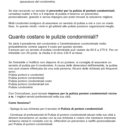
spazzatura del condominio.
Se stai cercando un servizio di
preventivi per la pulizia di portoni condominiali
,
contattaci subito e fino a 4 imprese di pulizia ti faranno un preventivo
personalizzato, gratuito e senza impegno per poter trovare la soluzione migliore.
Molti condomini scelgono di assumere un servizio di pulizia a ore e con un orario
fisso. In questo modo i vicini e gli addetti alle pulizie possono organizzarsi meglio.
Quanto costano le pulizie condominiali?
Se siete il presidente del condominio o l'amministratore condominiale molto
probabilmente vorrete sapere il costo per questo servizio.
Il prezzo per un servizio di pulizia condominiale può variare da 60 € a 275 €. Per un
immobile con 20 porte, la media è di circa 134 € al mese.
Se l'immobile o l'edificio non dispone di un portiere, si consiglia di assumere un
servizio di pulizia per il condominio. A causa delle dimensioni dell'immobile, la pulizia
non può essere effettuata da una sola persona. Alcune delle richieste più frequenti
sono:
Pulizia portoni e condomini
Pulizia portoni condominiali
Pulizia portoni condominiali costo
Pulizia portoni condominiali ore
Pulizia condominio
Con Cronoshare, puoi trovare
imprese per la pulizia portoni condominiali vicino
a te
. I migliori servizi professionali nella tua città.
Come funziona?
- Spiega la tua richiesta per il servizio di
Pulizia di portoni condominiali
.
- Centinaia di professionisti di Pulizia di portoni condominiali situati nella tua città e
dintorni riceveranno un avviso con la tua richiesta e coloro che mostrano interesse
verranno messi in contatto con te, offrendoti un preventivo e tariffe personalizzate
per Pulizia di portoni condominiali.