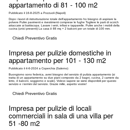
appartamento di 81 - 100 m2
Pubblicato il 16-8-2025 a Pozzuoli (Napoli)
Dopo i lavori di ristrutturazione totale dell'appartamento ho bisogno di aspirare la
polvere Pulire pavimenti e rivestimenti comprese le fughe Togliere le parti di scotch
attaccate ai battiscopa. Lavare i vetri, infissi e tapparelle. Pulire anche i mobili della
cucina (unici presenti) La casa è 88 mq + 2 balconi per un totale di 100 mm.
Chiedi Preventivo Gratis
Impresa per pulizie domestiche in
appartamento per 101 - 130 m2
Pubblicato il 4-6-2024 a Coperchia (Salerno)
Buongiorno sono federica, avrei bisogno del servizio di pulizia appartamento (si
tratta di un appartamento su due piani composto da 2 bagni, cucina, 2 camere da
letto, 4 balconi, soggiorno e scale). Volevo sapere se siete disponibili per questo
servizio e i termini del servizio. Grazie mille, aspetto vostre!
Chiedi Preventivo Gratis
Impresa per pulizie di locali
commerciali in sala di una villa per
51 -80 m2