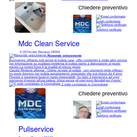
Chiedere preventivo
Email confermata
1/11
Telefono verificato
Mdc Clean Service
9 (3)
Trecate (Novara) 28069
Risponde velocemente
Buongiorno offriamo tutti servizi di pulizia case ,uffici condomini e molto altro ancora
per informazione su qualsiasi problema di pulizia siamo a disposizione al giusto
prezzo La nostra forza è la qualità al prezzo giusto
Claudio Rindone afferma:
"Ottimo servizio di pulizia , con strumenti molto efficaci ,
ho avuto bisogno per pulizia appartamento acquistato che era chiuso da 4 anni.
Finestre e pavimenti lavati in modo impeccabile, ho fatto 3 interventi e ad ogni
intervento il prezzo all’ora calava. Unica pecca gli orari poco flessibili per il resto"
2 volte contrattato in Cronoshare
Chiedere preventivo
Email confermata
1/1
Telefono verificato
Puliservice