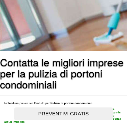
Contatta le migliori imprese
per la pulizia di portoni
condominiali
Richiedi un preventivo Gratuito per
Pulizia di portoni condominiali
.
è
gratis
e
senza
alcun impegno