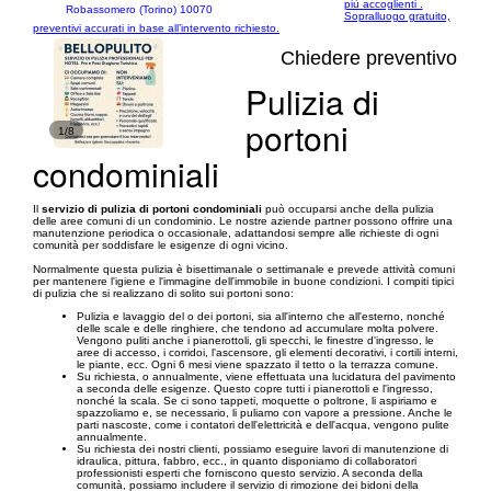
più accoglienti .
Robassomero (Torino) 10070
Sopralluogo gratuito,
preventivi accurati in base all’intervento richiesto.
Chiedere preventivo
Pulizia di
portoni
1/8
condominiali
Il
servizio di pulizia di portoni condominiali
può occuparsi anche della pulizia
delle aree comuni di un condominio. Le nostre aziende partner possono offrire una
manutenzione periodica o occasionale, adattandosi sempre alle richieste di ogni
comunità per soddisfare le esigenze di ogni vicino.
Normalmente questa pulizia è bisettimanale o settimanale e prevede attività comuni
per mantenere l'igiene e l'immagine dell'immobile in buone condizioni. I compiti tipici
di pulizia che si realizzano di solito sui portoni sono:
Pulizia e lavaggio del o dei portoni, sia all'interno che all'esterno, nonché
delle scale e delle ringhiere, che tendono ad accumulare molta polvere.
Vengono puliti anche i pianerottoli, gli specchi, le finestre d'ingresso, le
aree di accesso, i corridoi, l'ascensore, gli elementi decorativi, i cortili interni,
le piante, ecc. Ogni 6 mesi viene spazzato il tetto o la terrazza comune.
Su richiesta, o annualmente, viene effettuata una lucidatura del pavimento
a seconda delle esigenze. Questo copre tutti i pianerottoli e l'ingresso,
nonché la scala. Se ci sono tappeti, moquette o poltrone, li aspiriamo e
spazzoliamo e, se necessario, li puliamo con vapore a pressione. Anche le
parti nascoste, come i contatori dell'elettricità e dell'acqua, vengono pulite
annualmente.
Su richiesta dei nostri clienti, possiamo eseguire lavori di manutenzione di
idraulica, pittura, fabbro, ecc., in quanto disponiamo di collaboratori
professionisti esperti che forniscono questo servizio. A seconda della
comunità, possiamo includere il servizio di rimozione dei bidoni della