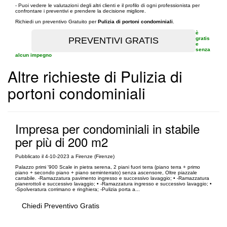
- Puoi vedere le valutazioni degli altri clienti e il profilo di ogni professionista per
confrontare i preventivi e prendere la decisione migliore.
Richiedi un preventivo Gratuito per
Pulizia di portoni condominiali
.
è
gratis
e
senza
alcun impegno
Altre richieste di Pulizia di
portoni condominiali
Impresa per condominiali in stabile
per più di 200 m2
Pubblicato il 4-10-2023 a Firenze (Firenze)
Palazzo primi '900 Scale in pietra serena, 2 piani fuori terra (piano terra + primo
piano + secondo piano + piano seminterrato) senza ascensore, Oltre piazzale
carrabile. -Ramazzatura pavimento ingresso e successivo lavaggio; • -Ramazzatura
pianerottoli e successivo lavaggio; • -Ramazzatura ingresso e successivo lavaggio; •
-Spolveratura corrimano e ringhiera; -Pulizia porta a...
Chiedi Preventivo Gratis