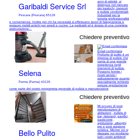
anni di attività, si
Garibaldi Service Srl
distingue nel mercato
dei traslochi, trasporti
e pulizie condominiali-
Industriali per la
Pescara (Pescara) 65128
propria professionalità
e convenienza. Inoltre per chi ha necessità si effettuano lavori di falegnameria e
restauro mobili antichi per arredi e cucine. La garibaldi srl è dotata di una completa
assicurazione...
Chiedere preventivo
Email confermata
Profumo di pulito è un
1/6
impresa di pulizie che
vanta di una grande
esperienza negli
interventi di pulizia.
Selena
Possono fornire i
nostri servizi i
saltuariamente,quanto
specialmente richiesto
Parma (Parma) 43126
oppure regolarmente
come parte del vostro programma generale di pulizia e manutenzione
Chiedere preventivo
Mi occupo di post
ristrutturazioni di
abitazioni , pulizia di
bar, ristoranti, panifici,
1/8
pasticcerie,
agriturismo, alberghi
pre e post stagione
Bello Pulito
turistica. Mentre voi vi
rilassate noi rendiamo
tutti i vostri ambienti