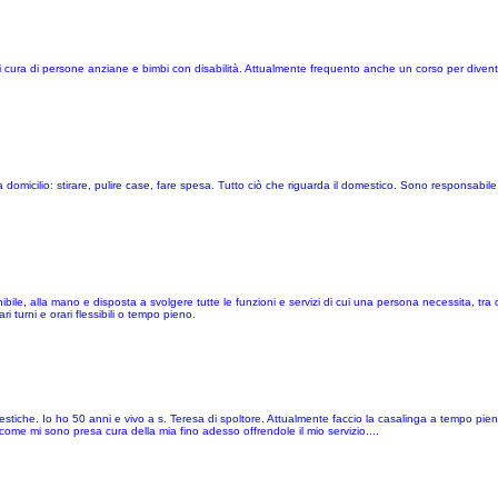
mi cura di persone anziane e bimbi con disabilità. Attualmente frequento anche un corso per diven
 domicilio: stirare, pulire case, fare spesa. Tutto ciò che riguarda il domestico. Sono responsabile
ile, alla mano e disposta a svolgere tutte le funzioni e servizi di cui una persona necessita, tra 
 turni e orari flessibili o tempo pieno.
mestiche. Io ho 50 anni e vivo a s. Teresa di spoltore. Attualmente faccio la casalinga a tempo pi
come mi sono presa cura della mia fino adesso offrendole il mio servizio....