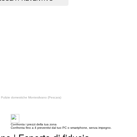
Pulizie domestiche Montesilvano (Pescara)
Confronta i prezzi della tua zona
Confronta fino a 4 preventivi dal tuo PC o smartphone, senza impegno.