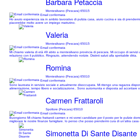
Barbara Petaccia
Montesilvano (Pescara) 65015
Email confermata
Ho avuto esperienza sia in ambito lavorativo di pulizia casa, aiuto cucina e sia di prender
piacerebbe molto avere un impiego mattutino.
Valeria
Montesilvano (Pescara) 65015
Email confermata
Mi chiamo valeria di età 49 abito a montesilvano provincia di pescara. Mi occupo di servizi a
relaziono con il pubblico. Ringrazio, attendendo notizie. Distinti saluti alla spettabile ditta.
Romina
Montesilvano (Pescara) 65010
Email confermata
Sono laureata in servizio sociale e attualmente disoccupata. Mi ritengo una ragazza disponib
alimentazione, tempo libero e socializzazione.. Sono automunita e disposta ad accettare vari
Carmen Frattaroli
Spoltore (Pescara) 65010
Email confermata
Buongiorno Mi chiamo frattaroli carmen e mi vorrei candidare per il posto per le pulizie do
migliorare le nostre finanze famigliare. Io penso che posso prendermi cura di un'altra casa 
Simonetta Di Sante Disante