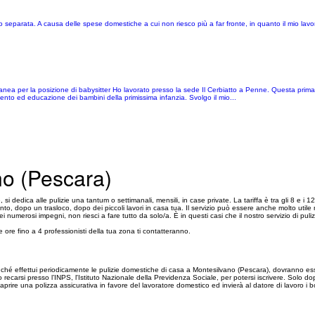
 Sono separata. A causa delle spese domestiche a cui non riesco più a far fronte, in quanto il mio lav
anea per la posizione di babysitter Ho lavorato presso la sede Il Cerbiatto a Penne. Questa prim
ento ed educazione dei bambini della primissima infanzia. Svolgo il mio...
no (Pescara)
 dedica alle pulizie una tantum o settimanali, mensili, in case private. La tariffa è tra gli 8 e i 
to, dopo un trasloco, dopo dei piccoli lavori in casa tua. Il servizio può essere anche molto utile
osi impegni, non riesci a fare tutto da solo/a. È in questi casi che il nostro servizio di pulizie
ore fino a 4 professionisti della tua zona ti contatteranno.
hé effettui periodicamente le pulizie domestiche di casa a Montesilvano (Pescara), dovranno esser
utto recarsi presso l’INPS, l'Istituto Nazionale della Previdenza Sociale, per potersi iscrivere. Solo
ad aprire una polizza assicurativa in favore del lavoratore domestico ed invierà al datore di lavoro i b