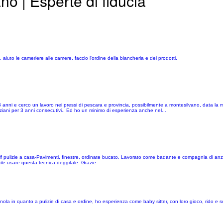
o | Esperte di fiducia
, aiuto le cameriere alle camere, faccio l'ordine della biancheria e dei prodotti.
nni e cerco un lavoro nei pressi di pescara e provincia, possibilmente a montesilvano, data la m
ziani per 3 anni consecutivi.. Ed ho un minimo di esperienza anche nel...
o colf pulizie a casa-Pavimenti, finestre, ordinate bucato. Lavorato come badante e compagnia di an
cile usare questa tecnica deggitale. Grazie.
ola in quanto a pulizie di casa e ordine, ho esperienza come baby sitter, con loro gioco, rido e 