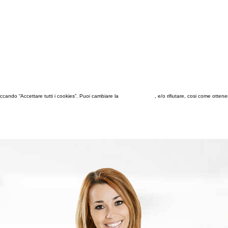
 cliccando “Accettare tutti i cookies”. Puoi cambiare la
configurazione
, e/o rifiutare, cosi come otten