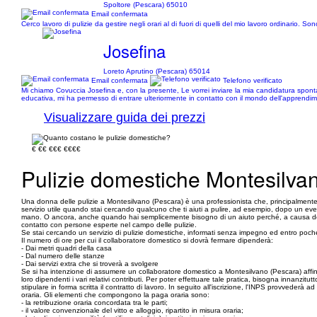
Spoltore (Pescara) 65010
Email confermata
Cerco lavoro di pulizie da gestire negli orari al di fuori di quelli del mio lavoro ordinario.
Josefina
Loreto Aprutino (Pescara) 65014
Email confermata
Telefono verificato
Mi chiamo Covuccia Josefina e, con la presente, Le vorrei inviare la mia candidatura spont
educativa, mi ha permesso di entrare ulteriormente in contatto con il mondo dell'apprendim
Visualizzare guida dei prezzi
€
€€
€€€
€€€€
Pulizie domestiche Montesilva
Una donna delle pulizie a Montesilvano (Pescara) è una professionista che, principalmente, si
servizio utile quando stai cercando qualcuno che ti aiuti a pulire, ad esempio, dopo un even
mano. O ancora, anche quando hai semplicemente bisogno di un aiuto perché, a causa dei numer
contatto con persone esperte nel campo delle pulizie.
Se stai cercando un servizio di pulizie domestiche, informati senza impegno ed entro poche 
Il numero di ore per cui il collaboratore domestico si dovrà fermare dipenderà:
- Dai metri quadri della casa
- Dal numero delle stanze
- Dai servizi extra che si troverà a svolgere
Se si ha intenzione di assumere un collaboratore domestico a Montesilvano (Pescara) affinc
loro dipendenti i vari relativi contributi. Per poter effettuare tale pratica, bisogna innanzit
stipulare in forma scritta il contratto di lavoro. In seguito all'iscrizione, l'INPS provvederà 
oraria. Gli elementi che compongono la paga oraria sono:
- la retribuzione oraria concordata tra le parti;
- il valore convenzionale del vitto e alloggio, ripartito in misura oraria;