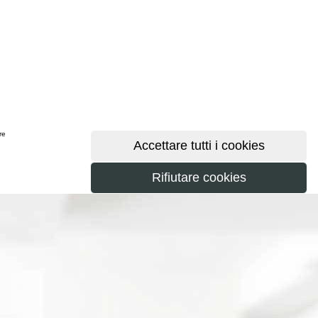
ere
maggiori