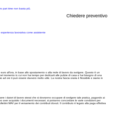
oro part time non basta più.
Chiedere preventivo
a esperienza lavorativa come assistente
12 euro all'ora, in base allo spostamento o alla mole di lavoro da svolgere. Questo è un
 nel momento in cui non hai tempo per dedicarti alle pulizie di casa e hai bisogno di una
 ad ore ti può essere davvero molto utile. La nostra fascia oraria è flessibile e siamo in
e i datori di lavoro stessi che si dovranno occupare di svolgere tale pratica, pagando ai
 dopo aver acquisito i documenti necessari, si potranno concordare le varie condizioni per
ollettini MAV per il versamento dei contributi dovuti. Il contributo è legato alla paga effettiva