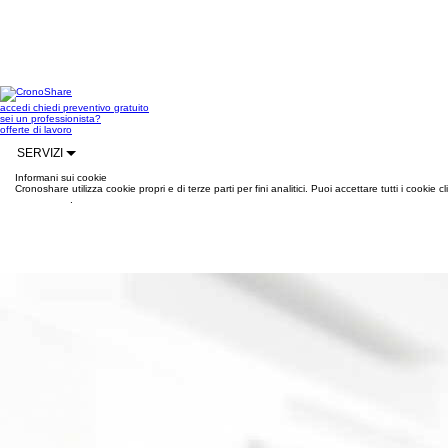
accedi
chiedi preventivo gratuito
sei un professionista?
offerte di lavoro
SERVIZI
Informani sui cookie
Cronoshare utilizza cookie propri e di terze parti per fini analitici. Puoi accettare tutti i cookie
informazioni
.