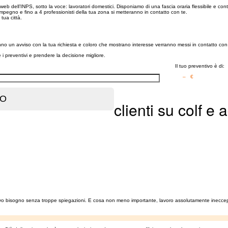
ell’INPS, sotto la voce: lavoratori domestici. Disponiamo di una fascia oraria flessibile e contiamo
mpegno e fino a 4 professionisti della tua zona si metteranno in contatto con te.
a tua città.
ranno un avviso con la tua richiesta e coloro che mostrano interesse verranno messi in contatto con 
re i preventivi e prendere la decisione migliore.
Il tuo preventivo è di:
– €
clienti su colf e 
evo bisogno senza troppe spiegazioni. E cosa non meno importante, lavoro assolutamente ineccepi