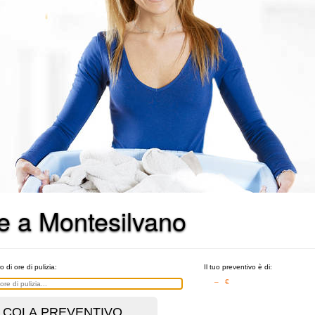
he a Montesilvano
o di ore di pulizia:
Il tuo preventivo è di:
– €