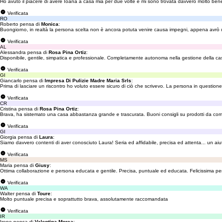
Ho avuto il piacere di avere Ioana a casa mia per due volte e mi sono trovata davvero molto bene.
Verificata
RO
Roberto pensa di
Monica
:
Buongiorno, in realtà la persona scelta non è ancora potuta venire causa impegni, appena avrò un 
Verificata
AL
Alessandra pensa di
Rosa Pina Ortiz
:
Disponibile, gentile, simpatica e professionale. Completamente autonoma nella gestione della casa 
Verificata
GI
Giancarlo pensa di
Impresa Di Pulizie Madre Maria Srls
:
Prima di lasciare un riscontro ho voluto essere sicuro di ciò che scrivevo. La persona in questi
Verificata
CR
Cristina pensa di
Rosa Pina Ortiz
:
Brava, ha sistemato una casa abbastanza grande e trascurata. Buoni consigli su prodotti da com
Verificata
GI
Giorgia pensa di
Laura
:
Siamo davvero contenti di aver conosciuto Laura! Seria ed affidabile, precisa ed attenta... un aiut
Verificata
MS
Maria pensa di
Giusy
:
Ottima collaborazione e persona educata e gentile. Precisa, puntuale ed educata. Felicissima per
Verificata
WA
Walter pensa di
Toure
:
Molto puntuale precisa e soprattutto brava, assolutamente raccomandata
Verificata
IR
Irene pensa di
Valentina Morea
: