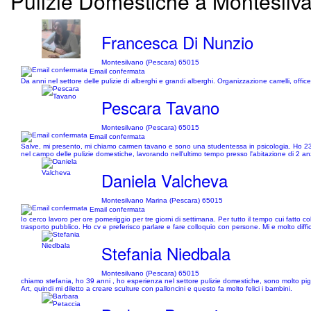
Pulizie Domestiche a Montesilvan
Francesca Di Nunzio
Montesilvano (Pescara) 65015
Email confermata
Da anni nel settore delle pulizie di alberghi e grandi alberghi. Organizzazione carrelli, office
Pescara Tavano
Montesilvano (Pescara) 65015
Email confermata
Salve, mi presento, mi chiamo carmen tavano e sono una studentessa in psicologia. Ho 23 a
nel campo delle pulizie domestiche, lavorando nell'ultimo tempo presso l'abitazione di 2 an
Daniela Valcheva
Montesilvano Marina (Pescara) 65015
Email confermata
Io cerco lavoro per ore pomeriggio per tre giorni di settimana. Per tutto il tempo cui fatt
trasporto pubblico. Ho cv e preferisco parlare e fare colloquio con persone. Mi e molto diffi
Stefania Niedbala
Montesilvano (Pescara) 65015
chiamo stefania, ho 39 anni , ho esperienza nel settore pulizie domestiche, sono molto pign
Art, quindi mi diletto a creare sculture con palloncini e questo fa molto felici i bambini.