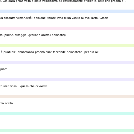
 Già dalla prima volta è stata velocissima ed estremamente efficiente, oltre che precisa e...
riscontro vi manderò l'opinione tramite invio di un vostro nuovo invito. Grazie
(pulizie, stiraggio, gestione animali domestici).
one è puntuale, abbastanza precisa sulle faccende domestiche, per ora ok
prare.
o silenzioso... quello che ci voleva!
 la scelta