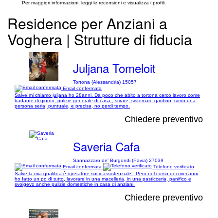
Per maggiori informazioni, leggi le recensioni e visualizza i profili.
Residence per Anziani a
Voghera | Strutture di fiducia
Juljana Tomeloit
Tortona (Alessandria) 15057
Email confermata
Salve!mi chiamo juljana ho 28anni. Da poco che abito a tortona cerco lavoro come
badante di giorno, pulizie generale di casa , stirare, sistemare gardino, sono una
persona seria, puntuale, e precisa, no perdi tempo.
Chiedere preventivo
Saveria Cafa
Sannazzaro de' Burgondi (Pavia) 27039
Email confermata
Telefono verificato
Salve la mia qualifica è operatore socioassistenziale . Pero nel corso dei miei anni
ho fatto un po di tutto, lavorare in una macelleria, in una pasticceria, panifico e
svolgevo anche pulizie domestiche in casa di anziani.
Chiedere preventivo