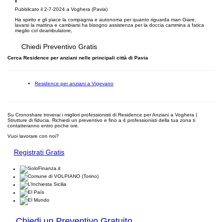
Pubblicato il 2-7-2024 a Voghera (Pavia)
Ha spirito e gli piace la compagnia e autonoma per quanto riguarda man Giare,
lavarsi la mattina e cambiarsi ha bisogno assistenza per la doccia cammina a fatica
meglio col deambulatore,
Chiedi Preventivo Gratis
Cerca Residence per anziani nelle principali città di Pavia
Residence per anziani a Vigevano
Su Cronoshare troverai i migliori professionisti di Residence per Anziani a Voghera |
Strutture di fiducia. Richiedi un preventivo e fino a 4 professionisti della tua zona ti
contatteranno entro poche ore.
Vuoi lavorare con noi?
Registrati Gratis
Chiedi un Preventivo Gratuito