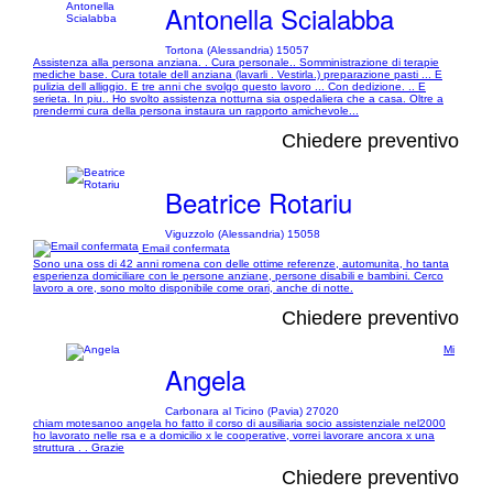
Antonella Scialabba
Tortona (Alessandria) 15057
Assistenza alla persona anziana. . Cura personale.. Somministrazione di terapie
mediche base. Cura totale dell anziana (lavarli . Vestirla.) preparazione pasti ... E
pulizia dell alliggio. E tre anni che svolgo questo lavoro ... Con dedizione. .. E
serieta. In piu.. Ho svolto assistenza notturna sia ospedaliera che a casa. Oltre a
prendermi cura della persona instaura un rapporto amichevole...
Chiedere preventivo
Beatrice Rotariu
Viguzzolo (Alessandria) 15058
Email confermata
Sono una oss di 42 anni romena con delle ottime referenze, automunita, ho tanta
esperienza domiciliare con le persone anziane, persone disabili e bambini. Cerco
lavoro a ore, sono molto disponibile come orari, anche di notte.
Chiedere preventivo
Mi
Angela
Carbonara al Ticino (Pavia) 27020
chiam motesanoo angela ho fatto il corso di ausiliaria socio assistenziale nel2000
ho lavorato nelle rsa e a domicilio x le cooperative, vorrei lavorare ancora x una
struttura . . Grazie
Chiedere preventivo