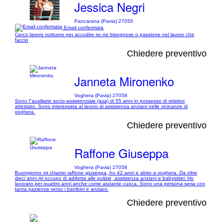
Jessica Negri
Pancarana (Pavia) 27050
Email confermata
Cerco lavoro notturno per accudire so ne bisognose o passione nel lavoro che
faccio
Chiedere preventivo
Janneta Mironenko
Voghera (Pavia) 27058
Sono l"ausiliario socio-assistenziale (asa) di 55 anni in possesso di relativo
attestato. Sono interessata al lavoro di assistenza anziani nelle vicinanze di
voghera.
Chiedere preventivo
Raffone Giuseppa
Voghera (Pavia) 27058
Buongiorno mi chiamo raffone giuseppa, ho 42 anni e abito a voghera. Da oltre
dieci anni mi occupo di addetta alle pulizie, assistenza anziani e babysitter. Ho
lavorato per quattro anni anche come aiutante cuoca. Sono una persona seria con
tanta pazienza verso i bambini e anziani.
Chiedere preventivo