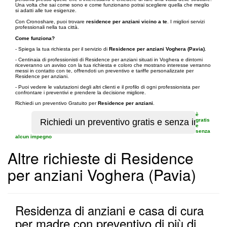
Una volta che sai come sono e come funzionano potrai scegliere quella che meglio
si adatti alle tue esigenze.
Con Cronoshare, puoi trovare
residence per anziani vicino a te
. I migliori servizi
professionali nella tua città.
Come funziona?
- Spiega la tua richiesta per il servizio di
Residence per anziani Voghera (Pavia)
.
- Centinaia di professionisti di Residence per anziani situati in Voghera e dintorni
riceveranno un avviso con la tua richiesta e coloro che mostrano interesse verranno
messi in contatto con te, offrendoti un preventivo e tariffe personalizzate per
Residence per anziani.
- Puoi vedere le valutazioni degli altri clienti e il profilo di ogni professionista per
confrontare i preventivi e prendere la decisione migliore.
Richiedi un preventivo Gratuito per
Residence per anziani
.
è
gratis
e
senza
alcun impegno
Altre richieste di Residence
per anziani Voghera (Pavia)
Residenza di anziani e casa di cura
per madre con preventivo di più di