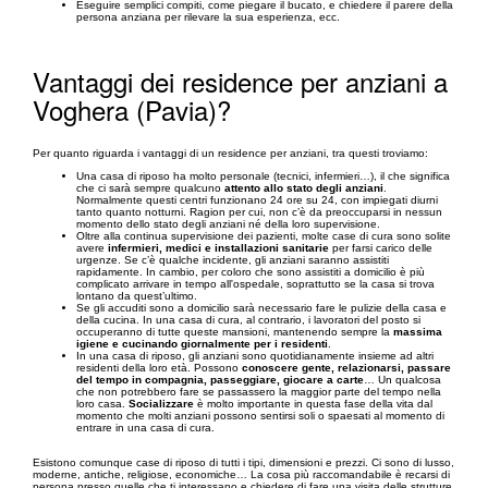
Eseguire semplici compiti, come piegare il bucato, e chiedere il parere della
persona anziana per rilevare la sua esperienza, ecc.
Vantaggi dei residence per anziani a
Voghera (Pavia)?
Per quanto riguarda i vantaggi di un residence per anziani, tra questi troviamo:
Una casa di riposo ha molto personale (tecnici, infermieri…), il che significa
che ci sarà sempre qualcuno
attento allo stato degli anziani
.
Normalmente questi centri funzionano 24 ore su 24, con impiegati diurni
tanto quanto notturni. Ragion per cui, non c’è da preoccuparsi in nessun
momento dello stato degli anziani né della loro supervisione.
Oltre alla continua supervisione dei pazienti, molte case di cura sono solite
avere
infermieri, medici e installazioni sanitarie
per farsi carico delle
urgenze. Se c’è qualche incidente, gli anziani saranno assistiti
rapidamente. In cambio, per coloro che sono assistiti a domicilio è più
complicato arrivare in tempo all'ospedale, soprattutto se la casa si trova
lontano da quest’ultimo.
Se gli accuditi sono a domicilio sarà necessario fare le pulizie della casa e
della cucina. In una casa di cura, al contrario, i lavoratori del posto si
occuperanno di tutte queste mansioni, mantenendo sempre la
massima
igiene e cucinando giornalmente per i residenti
.
In una casa di riposo, gli anziani sono quotidianamente insieme ad altri
residenti della loro età. Possono
conoscere gente, relazionarsi, passare
del tempo in compagnia, passeggiare, giocare a carte
… Un qualcosa
che non potrebbero fare se passassero la maggior parte del tempo nella
loro casa.
Socializzare
è molto importante in questa fase della vita dal
momento che molti anziani possono sentirsi soli o spaesati al momento di
entrare in una casa di cura.
Esistono comunque case di riposo di tutti i tipi, dimensioni e prezzi. Ci sono di lusso,
moderne, antiche, religiose, economiche… La cosa più raccomandabile è recarsi di
persona presso quelle che ti interessano e chiedere di fare una visita delle strutture.