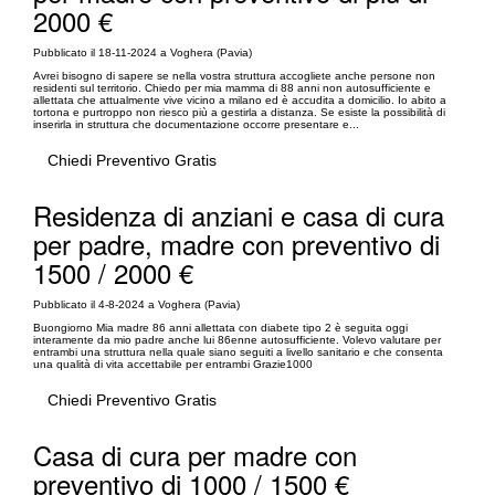
2000 €
Pubblicato il 18-11-2024 a Voghera (Pavia)
Avrei bisogno di sapere se nella vostra struttura accogliete anche persone non
residenti sul territorio. Chiedo per mia mamma di 88 anni non autosufficiente e
allettata che attualmente vive vicino a milano ed è accudita a domicilio. Io abito a
tortona e purtroppo non riesco più a gestirla a distanza. Se esiste la possibilità di
inserirla in struttura che documentazione occorre presentare e...
Chiedi Preventivo Gratis
Residenza di anziani e casa di cura
per padre, madre con preventivo di
1500 / 2000 €
Pubblicato il 4-8-2024 a Voghera (Pavia)
Buongiorno Mia madre 86 anni allettata con diabete tipo 2 è seguita oggi
interamente da mio padre anche lui 86enne autosufficiente. Volevo valutare per
entrambi una struttura nella quale siano seguiti a livello sanitario e che consenta
una qualità di vita accettabile per entrambi Grazie1000
Chiedi Preventivo Gratis
Casa di cura per madre con
preventivo di 1000 / 1500 €