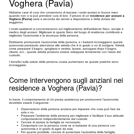
Voghera (Pavia)
Abbiamo case di cura che consentono di lasciare i vostri anziani in buone mani
quando non ci si può prendere cura di loro. Il prezzo di un
residence per anziani a
Voghera (Pavia)
varia a seconda dei servizi a disposizione e della durata del
soggiorno.
I nostri assistenti si concentreranno sul miglioramento dell'ambiente fisico, sociale e
medico degli anziani. Migliorare lo spazio fisico del luogo di residenza contribuirà a
migliorare l'autonomia e la sicurezza della persona.
Dobbiamo promuovere l'autonomia della persona, e i badanti incoraggiano questa
autonomia prestando attenzione alle attività che è in grado o no di svolgere. Attività
come preparare il bagno, spogliarsi e vestirsi, lavarsi, asciugarsi dopo il bagno,
cibarsi, ecc., queste attività possono essere sviluppate lentamente con l'aiuto del
custode.
I benefici sulla salute della persona curata aumentano se queste pratiche sono
incoraggiate.
Come intervengono sugli anziani nei
residence a Voghera (Pavia)?
In breve, il comportamento di chi presta assistenza per promuovere l'autonomia
dovrebbe essere il seguente:
Osservazione della persona anziana per imparare che cosa può fare da
sola o no.
Preparare l'ambiente della persona per migliorare e facilitare il suo abituale
comportamento indipendentemente dal custode.
Cercare di aiutare la famiglia se necessario.
Comportarsi con la persona come se si trattasse di una persona con
autonomia e in grado di agire da sola.
Per quanto possibile, cercare di aumentare l'autostima della famiglia.