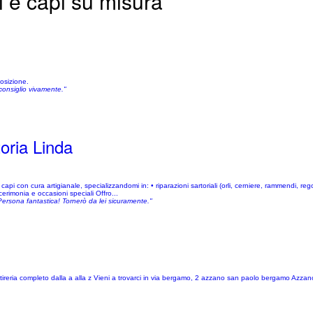
i e capi su misura
posizione.
consiglio vivamente."
oria Linda
 capi con cura artigianale, specializzandomi in: • riparazioni sartoriali (orli, cerniere, rammendi, reg
cerimonia e occasioni speciali Offro...
 Persona fantastica! Tornerò da lei sicuramente."
 stireria completo dalla a alla z Vieni a trovarci in via bergamo, 2 azzano san paolo bergamo Azza