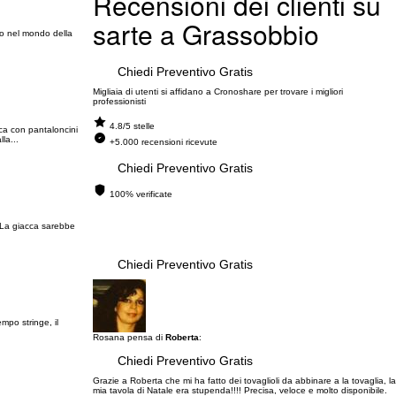
Recensioni dei clienti su
sarte a Grassobbio
ano nel mondo della
Chiedi Preventivo Gratis
Migliaia di utenti si affidano a Cronoshare per trovare i migliori
professionisti
4.8/5 stelle
ca con pantaloncini
la...
+5.000 recensioni ricevute
Chiedi Preventivo Gratis
100% verificate
. La giacca sarebbe
Chiedi Preventivo Gratis
po stringe, il
Rosana pensa di
Roberta
:
Chiedi Preventivo Gratis
Grazie a Roberta che mi ha fatto dei tovaglioli da abbinare a la tovaglia, la
mia tavola di Natale era stupenda!!!! Precisa, veloce e molto disponibile.