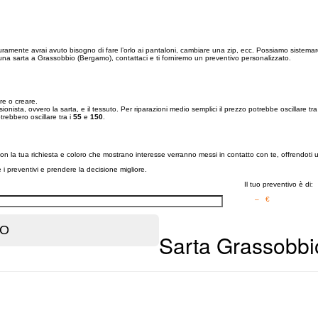
uramente avrai avuto bisogno di fare l’orlo ai pantaloni, cambiare una zip, ecc. Possiamo sistemare 
 una sarta a Grassobbio (Bergamo), contattaci e ti forniremo un preventivo personalizzato.
are o creare.
sionista, ovvero la sarta, e il tessuto. Per riparazioni medio semplici il prezzo potrebbe oscillare tra
rebbero oscillare tra i
55
e
150
.
 con la tua richiesta e coloro che mostrano interesse verranno messi in contatto con te, offrendoti 
re i preventivi e prendere la decisione migliore.
Il tuo preventivo è di:
– €
Sarta Grassobbi