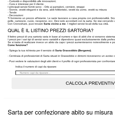
- Curiosità e disponibilità alle innovazioni;
- Cura e interesse per il cliente.
I principali servizi forniti sono: - Orlo ai pantaloni, cerniere, strappi
- Gonne, vestiti eleganti e da sera, abiti folkloristici, vestiti da uomo, vestiti su misura
- Tende
- Decorazioni
Ti forniremo un prezzo all’istante. Le sarte lavorano a casa propria con professionalità. Sic
pelle, camoscio, cuoio, neoprene, ecc. Devi solo accordarti con la sarta. Se stai cercando
Con Cronoshare, puoi trovare
Sarta vicino a me
. I migliori servizi locali della tua città.
QUAL È IL LISTINO PREZZI SARTORIA?
Il listino prezzi di una sartoria varia in base al numero e tipo di abiti che si vorranno sistem
I prezzi per i vari tipi di servizi sono variabili e dipendono quasi esclusivamente dalla profes
Se si tratta di realizzare invece un abito da capo i prezzi aumenteranno notevolmente e pot
Come funziona?
- Spiega la tua richiesta per il servizio di
Sarta Grassobbio (Bergamo)
.
- Centinaia di professionisti di Sarta situati in Grassobbio e dintorni riceveranno un avviso
- Puoi vedere le valutazioni degli altri clienti e il profilo di ogni professionista per confronta
Indica il numero di capi da riparare:
Sarta per confezionare abito su misura