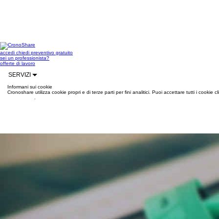
accedi
chiedi preventivo gratuito
sei un professionista?
offerte di lavoro
SERVIZI
Informani sui cookie
Cronoshare utilizza cookie propri e di terze parti per fini analitici. Puoi accettare tutti i cookie
informazioni
.