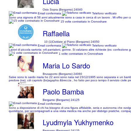
Lucia
Osio Sopra (Bergamo) 24040
Email confermata
Telefono verificato
Sono una signora di 58 anni attualmente sono a casa in cerca di un lavoro . Mi offro per co
15 volte contrattato in Cronoshare
Raffaella
10 (1)
Cividate al Piano (Bergamo) 24050
Email confermata
Telefono verificato
Lavori di piccola sartoria: orli pantaloni, gonne. Si valutano altre richieste (es: confezione g
1 volte contrattato in Cronoshare
Maria Lo Sardo
Brusaporto (Bergamo) 24060
Salve sono lo sardo maria ho 22 anni sono nata nel 23/12/1995 sono separata e un bambin
predore (na), cdi capriolo (bs)agapha &breccia , ho fatto per poco tempo il servizio civile 
Paolo Bamba
Bergamo (Bergamo) 24125
Email confermata
Sono a disposizione di chi ha bisogno di una figura affidabile, seria e autonoma che svolge 
quotidiane, per accompagnarli a una visita medica ma anche per disbrigo pratiche, compa
Lyudmyla Yukhymenko
Bergamo (Bergamo) 24125