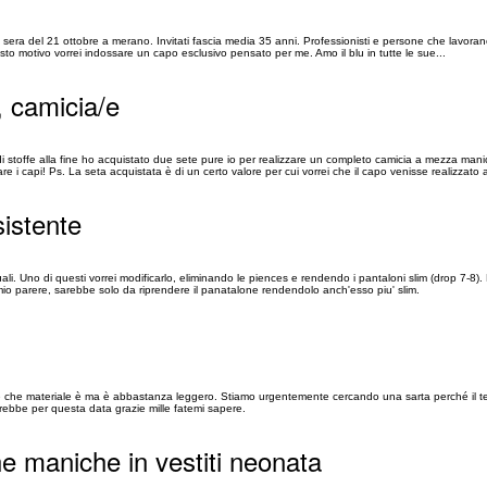
 la sera del 21 ottobre a merano. Invitati fascia media 35 anni. Professionisti e persone che lavor
sto motivo vorrei indossare un capo esclusivo pensato per me. Amo il blu in tutte le sue...
, camicia/e
offe alla fine ho acquistato due sete pure io per realizzare un completo camicia a mezza mani
capi! Ps. La seta acquistata è di un certo valore per cui vorrei che il capo venisse realizzato al
sistente
li. Uno di questi vorrei modificarlo, eliminando le piences e rendendo i pantaloni slim (drop 7-8)
mio parere, sarebbe solo da riprendere il panatalone rendendolo anch'esso piu' slim.
e che materiale è ma è abbastanza leggero. Stiamo urgentemente cercando una sarta perché il tem
rebbe per questa data grazie mille fatemi sapere.
he maniche in vestiti neonata