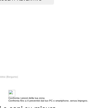
obbio (Bergamo)
Confronta i prezzi della tua zona
Confronta fino a 4 preventivi dal tuo PC o smartphone, senza impegno.