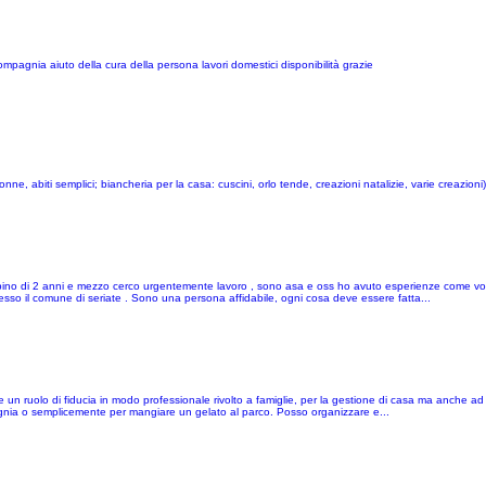
mpagnia aiuto della cura della persona lavori domestici disponibilità grazie
onne, abiti semplici; biancheria per la casa: cuscini, orlo tende, creazioni natalizie, varie creazioni)
o di 2 anni e mezzo cerco urgentemente lavoro , sono asa e oss ho avuto esperienze come volon
presso il comune di seriate . Sono una persona affidabile, ogni cosa deve essere fatta...
un ruolo di fiducia in modo professionale rivolto a famiglie, per la gestione di casa ma anche ad a
gnia o semplicemente per mangiare un gelato al parco. Posso organizzare e...