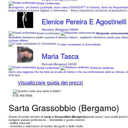
Email confermata
Buongiorno, mi chiamo Lyudmyla, sono nata il 04/04/1977 in Ucraina, dove ho frequentato l'
lingua Italiana e buona Inglese e informatica. - Breve esperienza nel lavoro di produzione di 
Elenice Pereira E Agostinelli
Stezzano (Bergamo) 24040
Email confermata
Risponde velocement
Modellista freelance atelier azzurra di lorenzo milano , tagliatrice freelance prada spa mila
couture milano
3 volte contrattato in Cronoshare
Maria Tasca
Roncola (Bergamo) 24030
Email confermata
Telefono verificato
Sono una ragazza che ha fatto la scuola di moda e che sa confezionare abiti su misura, ino
solo qua.
Visualizzare guida dei prezzi
€
€€
€€€
€€€€
Sarta Grassobbio (Bergamo)
Grazie al nostro servizio di
sarta a Grassobbio (Bergamo)
potrai avere i tuoi vestiti pront
svolgere questa professione: - Sensibilità e gusto estetico
- Abilità manuale;
- Inventiva e attenzione al mutare dei gusti e delle mode;