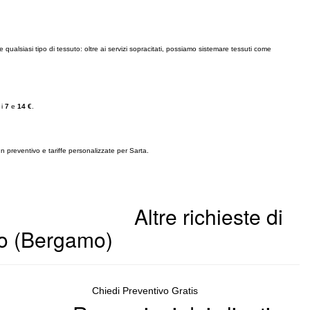
qualsiasi tipo di tessuto: oltre ai servizi sopracitati, possiamo sistemare tessuti come
 i
7
e
14 €
.
un preventivo e tariffe personalizzate per Sarta.
Altre richieste di
o (Bergamo)
Chiedi Preventivo Gratis