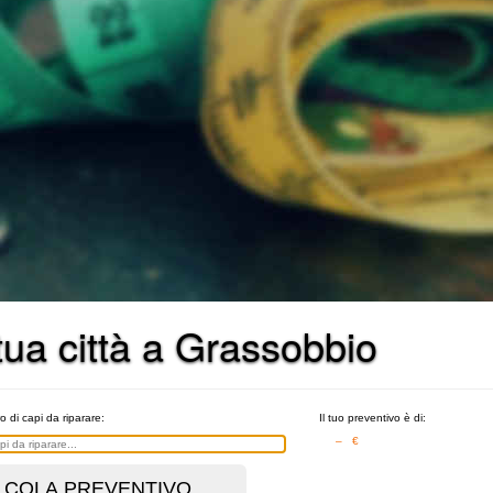
 tua città a Grassobbio
o di capi da riparare:
Il tuo preventivo è di:
– €