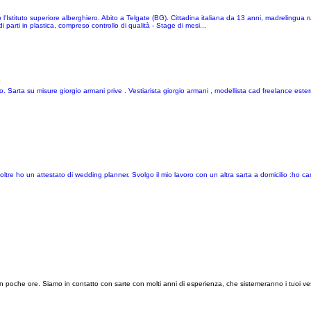
Istituto superiore alberghiero. Abito a Telgate (BG). Cittadina italiana da 13 anni, madrelingua 
parti in plastica, compreso controllo di qualità - Stage di mesi...
e
no. Sarta su misure giorgio armani prive . Vestiarista giorgio armani , modellista cad freelance este
ltre ho un attestato di wedding planner. Svolgo il mio lavoro con un altra sarta a domicilio :ho 
i in poche ore. Siamo in contatto con sarte con molti anni di esperienza, che sistemeranno i tuoi vest