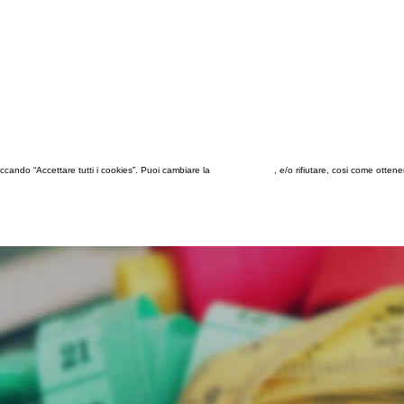
 cliccando “Accettare tutti i cookies”. Puoi cambiare la
configurazione
, e/o rifiutare, cosi come otten