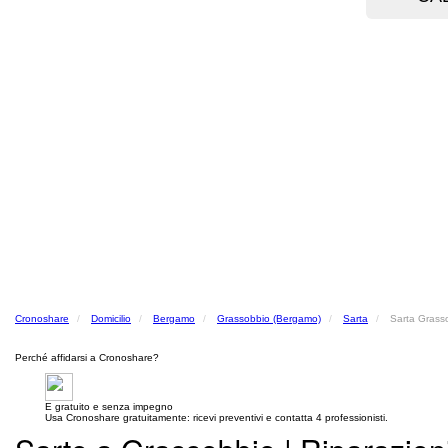
Cronoshare
Domicilio
Bergamo
Grassobbio (Bergamo)
Sarta
Sarta Grass
Perché affidarsi a Cronoshare?
E gratuito e senza impegno
Usa Cronoshare gratuitamente: ricevi preventivi e contatta 4 professionisti.