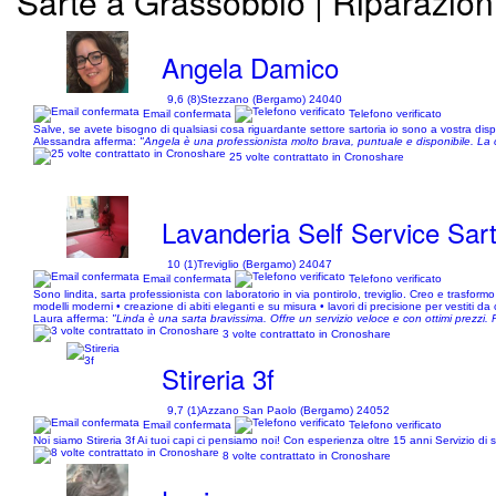
Sarte a Grassobbio | Riparazion
Angela Damico
9,6 (8)
Stezzano (Bergamo) 24040
Email confermata
Telefono verificato
Salve, se avete bisogno di qualsiasi cosa riguardante settore sartoria io sono a vostra dis
Alessandra afferma:
"Angela è una professionista molto brava, puntuale e disponibile. La 
25 volte contrattato in Cronoshare
Lavanderia Self Service Sart
10 (1)
Treviglio (Bergamo) 24047
Email confermata
Telefono verificato
Sono lindita, sarta professionista con laboratorio in via pontirolo, treviglio. Creo e trasformo
modelli moderni • creazione di abiti eleganti e su misura • lavori di precisione per vestiti da 
Laura afferma:
"Linda è una sarta bravissima. Offre un servizio veloce e con ottimi prezzi.
3 volte contrattato in Cronoshare
Stireria 3f
9,7 (1)
Azzano San Paolo (Bergamo) 24052
Email confermata
Telefono verificato
Noi siamo Stireria 3f Ai tuoi capi ci pensiamo noi! Con esperienza oltre 15 anni Servizio di
8 volte contrattato in Cronoshare