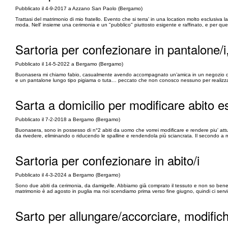
Pubblicato il 4-9-2017 a Azzano San Paolo (Bergamo)
Trattasi del matrimonio di mio fratello. Evento che si terra' in una location molto esclusiva
moda. Nell' insieme una cerimonia e un "pubblico" piuttosto esigente e raffinato, e per que
Sartoria per confezionare in pantalone/i
Pubblicato il 14-5-2022 a Bergamo (Bergamo)
Buonasera mi chiamo fabio, casualmente avendo accompagnato un’amica in un negozio di st
e un pantalone lungo tipo pigiama o tuta… peccato che non conosco nessuno per realizzare i 
Sarta a domicilio per modificare abito e
Pubblicato il 7-2-2018 a Bergamo (Bergamo)
Buonasera, sono in possesso di n°2 abiti da uomo che vorrei modificare e rendere piu' attua
da rivedere, eliminando o riducendo le spalline e rendendola più sciancrata. Il secondo a 
Sartoria per confezionare in abito/i
Pubblicato il 4-3-2024 a Bergamo (Bergamo)
Sono due abiti da cerimonia, da damigelle. Abbiamo già comprato il tessuto e non so ben
matrimonio è ad agosto in puglia ma noi scendiamo prima verso fine giugno, quindi ci servi
Sarto per allungare/accorciare, modific