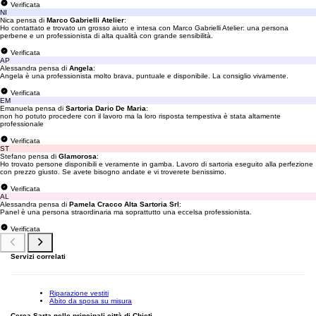
Verificata
NI
Nica pensa di
Marco Gabrielli Atelier
:
Ho contattato e trovato un grosso aiuto e intesa con Marco Gabrielli Atelier: una persona
perbene e un professionista di alta qualità con grande sensibilità.
Verificata
AP
Alessandra pensa di
Angela
:
Angela è una professionista molto brava, puntuale e disponibile. La consiglio vivamente.
Verificata
EM
Emanuela pensa di
Sartoria Dario De Maria
:
non ho potuto procedere con il lavoro ma la loro risposta tempestiva è stata altamente
professionale
Verificata
ST
Stefano pensa di
Glamorosa
:
Ho trovato persone disponibili e veramente in gamba. Lavoro di sartoria eseguito alla perfezione
con prezzo giusto. Se avete bisogno andate e vi troverete benissimo.
Verificata
AL
Alessandra pensa di
Pamela Cracco Alta Sartoria Srl
:
Panel è una persona straordinaria ma soprattutto una eccelsa professionista.
Verificata
Servizi correlati
Riparazione vestiti
Abito da sposa su misura
Cerca Sarta nelle principali città di Chieti