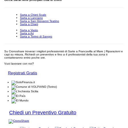
Sarta a Chieti Scalo
Sarta a Lanciano
Sarta a San Giovanni Teatino
Sarta a Chieti
Sarta a Vasto
Sarta a Ari
Sarta a Torino di Sangro
Su Cronoshare troverai i migliori professionisti di Sarte a Francavilla al Mare | Riparazioni e
capi su misura. Richiedi un preventivo e fino a 4 professionisti della tua zona ti
contatteranno entro poche ore.
Vuoi lavorare con noi?
Registrati Gratis
Chiedi un Preventivo Gratuito