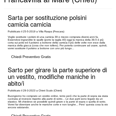
Sarta per sostituzione polsini
camicia camicia
Pubblicato il 25-5-2019 a Villa Raspa (Pescara)
Voglio sostituire i polsini di una camicia 39 e mezzo comprata diversi anni fa.
Essendosi ingrandite le spalle (porto la taglia 40) oggi la manica della 39,5 è più
corta sui polsi ed il polsino a bottone della camicia il più delle volte non esce dalla
manica della giacca (cosa che non tollero). Per poterla continuare ad usare, quindi,
vorrei sostituire il polsino a bottone con uno più lungo...
Chiedi Preventivo Gratis
Sarto per girare la parte superiore di
un vestito, modifiche maniche in
abito/i
Pubblicato il 29-3-2023 a Chieti Scalo (Chieti)
Buongiorno ho comprato un vestito online, temo però che la parte di sopra sia stata
cucinata al rovescio rispetto alla parte di sotto... Le due parti sono legate da un
elastico. Mi chiedevo se possibile quindi girare o la parte di sopra o quella di sotto.
Vorrei far diventare anche le maniche corte e non lunghe... Pero' questa cosa la sto
ancora valutando.
Chiedi Preventivo Gratis