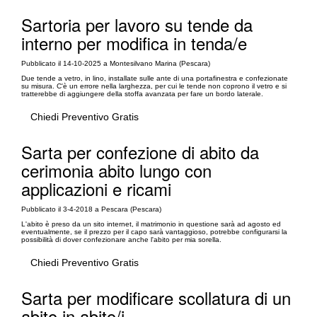
Sartoria per lavoro su tende da
interno per modifica in tenda/e
Pubblicato il 14-10-2025 a Montesilvano Marina (Pescara)
Due tende a vetro, in lino, installate sulle ante di una portafinestra e confezionate
su misura. C'è un errore nella larghezza, per cui le tende non coprono il vetro e si
tratterebbe di aggiungere della stoffa avanzata per fare un bordo laterale.
Chiedi Preventivo Gratis
Sarta per confezione di abito da
cerimonia abito lungo con
applicazioni e ricami
Pubblicato il 3-4-2018 a Pescara (Pescara)
L'abito è preso da un sito internet, il matrimonio in questione sarà ad agosto ed
eventualmente, se il prezzo per il capo sarà vantaggioso, potrebbe configurarsi la
possibilità di dover confezionare anche l'abito per mia sorella.
Chiedi Preventivo Gratis
Sarta per modificare scollatura di un
abito in abito/i