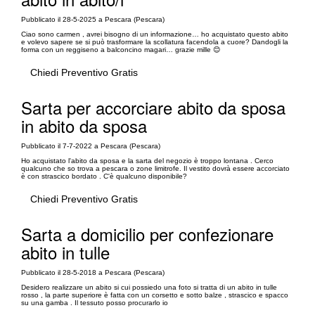
Pubblicato il 28-5-2025 a Pescara (Pescara)
Ciao sono carmen , avrei bisogno di un informazione… ho acquistato questo abito
e volevo sapere se si può trasformare la scollatura facendola a cuore? Dandogli la
forma con un reggiseno a balconcino magari… grazie mille 😊
Chiedi Preventivo Gratis
Sarta per accorciare abito da sposa
in abito da sposa
Pubblicato il 7-7-2022 a Pescara (Pescara)
Ho acquistato l'abito da sposa e la sarta del negozio è troppo lontana . Cerco
qualcuno che so trova a pescara o zone limitrofe. Il vestito dovrà essere accorciato
è con strascico bordato . C'è qualcuno disponibile?
Chiedi Preventivo Gratis
Sarta a domicilio per confezionare
abito in tulle
Pubblicato il 28-5-2018 a Pescara (Pescara)
Desidero realizzare un abito si cui possiedo una foto si tratta di un abito in tulle
rosso , la parte superiore è fatta con un corsetto e sotto balze , strascico e spacco
su una gamba . Il tessuto posso procurarlo io