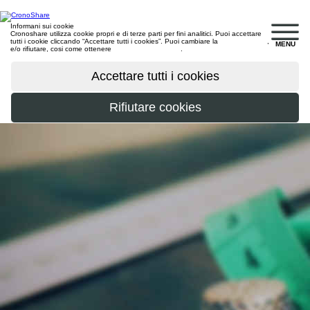
Informani sui cookie
Cronoshare utilizza cookie propri e di terze parti per fini analitici. Puoi accettare
tutti i cookie cliccando “Accettare tutti i cookies”. Puoi cambiare la
configurazione
,
MENU
e/o rifiutare, cosi come ottenere
maggiori informazioni
.