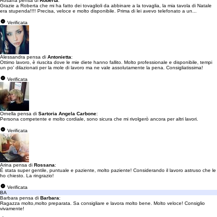
Rosana pensa di
Roberta
:
Grazie a Roberta che mi ha fatto dei tovaglioli da abbinare a la tovaglia, la mia tavola di Natale
era stupenda!!!! Precisa, veloce e molto disponibile. Prima di lei avevo telefonato a un...
Verificata
Alessandra pensa di
Antonietta
:
Ottimo lavoro, è riuscita dove le mie diete hanno fallito. Molto professionale e disponibile, tempi
un po' dilazionati per la mole di lavoro ma ne vale assolutamente la pena. Consigliatissima!
Verificata
Ornella pensa di
Sartoria Angela Carbone
:
Persona competente e molto cordiale, sono sicura che mi rivolgerò ancora per altri lavori.
Verificata
Arina pensa di
Rossana
:
È stata super gentile, puntuale e paziente, molto paziente! Considerando il lavoro astruso che le
ho chiesto. La ringrazio!
Verificata
BA
Barbara pensa di
Barbara
:
Ragazza molto,molto preparata. Sa consigliare e lavora molto bene. Molto veloce! Consiglio
vivamente!