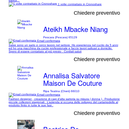
traduz...
1 volte contrattato in Cronoshare
Chiedere preventivo
Ateikh Mbacke Niang
Pescara (Pescara) 65129
Email confermata
Salve sono un sarto e cerco lavoro nel settore. Ho esperienza nel cucito da 5 anni
ed ho una macchina da cucire professionale e faccio lavori saltuari a domicilio.
Spero di essere contattato al più presto . Cordiali saluti
Chiedere preventivo
Annalisa Salvatore
Maison De Couture
Ripa Teatina (Chieti) 66010
Email confermata
Fashion designer , creazione di capi d’alta sartoria su misura ( donna ) . Produzione
piccole collezioni stagionali . L’azienda si occupa dello sviluppo del cartamodello al
prodotto finito in tutte le sue fasi .
Chiedere preventivo