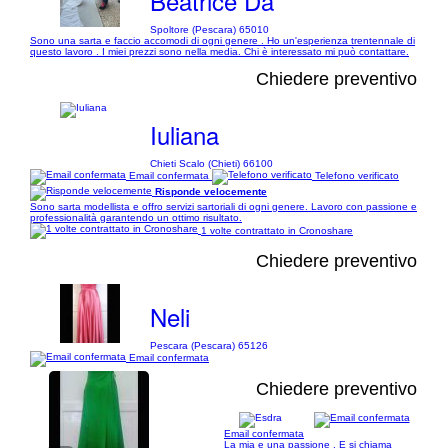
Beatrice Da
Spoltore (Pescara) 65010
Sono una sarta e faccio accomodi di ogni genere . Ho un'esperienza trentennale di
questo lavoro . I miei prezzi sono nella media. Chi è interessato mi può contattare.
Chiedere preventivo
Iuliana
Chieti Scalo (Chieti) 66100
Email confermata
Telefono verificato
Risponde velocemente
Sono sarta modellista e offro servizi sartoriali di ogni genere. Lavoro con passione e
professionalità garantendo un ottimo risultato.
1 volte contrattato in Cronoshare
Chiedere preventivo
Neli
Pescara (Pescara) 65126
Email confermata
Chiedere preventivo
Email confermata
La mia e una passione . E si chiama