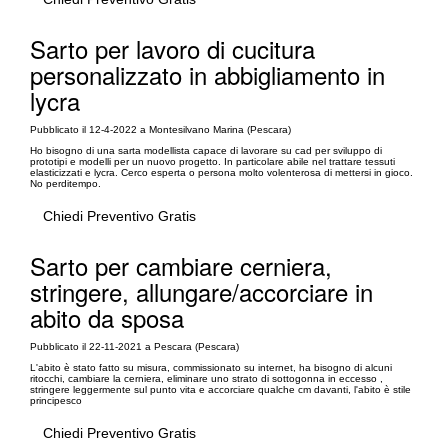
Sarto per lavoro di cucitura
personalizzato in abbigliamento in
lycra
Pubblicato il 12-4-2022 a Montesilvano Marina (Pescara)
Ho bisogno di una sarta modellista capace di lavorare su cad per sviluppo di
prototipi e modelli per un nuovo progetto. In particolare abile nel trattare tessuti
elasticizzati e lycra. Cerco esperta o persona molto volenterosa di mettersi in gioco.
No perditempo.
Chiedi Preventivo Gratis
Sarto per cambiare cerniera,
stringere, allungare/accorciare in
abito da sposa
Pubblicato il 22-11-2021 a Pescara (Pescara)
L'abito è stato fatto su misura, commissionato su internet, ha bisogno di alcuni
ritocchi, cambiare la cerniera, eliminare uno strato di sottogonna in eccesso ,
stringere leggermente sul punto vita e accorciare qualche cm davanti, l'abito è stile
principesco
Chiedi Preventivo Gratis