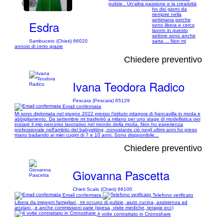
1/2
pulizie.. Un'altra passione e la creatività
ho dei giorni da
riempire nella
settimana petche
Esdra
sono libera e cerco
lavoro in questo
settore sono anche
Sambuceto (Chieti) 66020
sarta ... Non mi
annoio di certo grazie
Chiedere preventivo
Ivana Teodora Radico
Pescara (Pescara) 65129
Email confermata
Mi sono diplomata nel giugno 2022 presso l'istituto pitagora di francavilla in moda e
abbigliamento. Da settembre mi trasferirò a milano per uno stage di modellistica per
iniziare il mio percorso lavorativo nel mondo della moda. Non ho esperienza
professionale nell'ambito del babysitting, nonostante ciò negli ultimi anni ho preso
mano badando ai miei cugini di 7 e 10 anni. Sono dispponibile...
Chiedere preventivo
Giovanna Pascetta
Chieti Scalo (Chieti) 66100
Email confermata
Telefono verificato
Libera da impegni famigliari , mi occupo di pulizie, aiuto cucina, assistenza ad
anziani , e anche commissioni varie (spesa, visite mediche, terapie ecc)
4 volte contrattato in Cronoshare