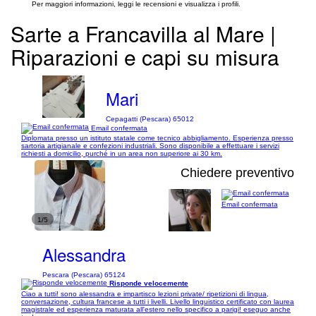
Per maggiori informazioni, leggi le recensioni e visualizza i profili.
Sarte a Francavilla al Mare |
Riparazioni e capi su misura
Mari
Cepagatti (Pescara) 65012
Email confermata
Diplomata presso un istituto statale come tecnico abbigliamento. Esperienza presso
sartoria artigianale e confezioni industriali. Sono disponibile a effettuare i servizi
richiesti a domicilio, purché in un area non superiore ai 30 km.
Chiedere preventivo
Email confermata
1/5
Alessandra
Pescara (Pescara) 65124
Risponde velocemente
Ciao a tutti! sono alessandra e impartisco lezioni private/ ripetizioni di lingua,
conversazione, cultura francese a tutti i livelli. Livello linguistico certificato con laurea
magistrale ed esperienza maturata all'estero nello specifico a parigi! eseguo anche