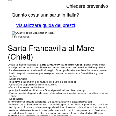
Chiedere preventivo
Quanto costa una sarta in Italia?
Visualizzare guida dei prezzi
€
€€
€€€
€€€€
Sarta Francavilla al Mare
(Chieti)
Grazie al nostro servizio di
sarta a Francavilla al Mare (Chieti)
potrai avere i tuoi
vestiti pronti in poche ore. Siamo in contatto con sarte con molti anni di esperienza,
che sistemeranno i tuoi vestiti al meglio. Sono professioniste, ben formate e dotate
di tutti i requisiti necessari per svolgere questa professione: - Sensibilità e gusto
estetico
- Abilità manuale;
- Inventiva e attenzione al mutare dei gusti e delle mode;
- Curiosità e disponibilità alle innovazioni;
- Cura e interesse per il cliente.
I principali servizi forniti sono: - Orlo ai pantaloni, cerniere, strappi
- Gonne, vestiti eleganti e da sera, abiti folkloristici, vestiti da uomo, vestiti su misura
- Tende
- Decorazioni
Ti forniremo un prezzo all’istante. Le sarte lavorano a casa propria con
professionalità. Sicuramente avrai avuto bisogno di fare l’orlo ai pantaloni, cambiare
una zip, ecc. Possiamo sistemare qualsiasi tipo di tessuto: oltre ai servizi sopracitati,
possiamo sistemare tessuti come pelle, camoscio, cuoio, neoprene, ecc. Devi solo
accordarti con la sarta. Se stai cercando una sarta a Francavilla al Mare (Chieti),
contattaci e ti forniremo un preventivo personalizzato.