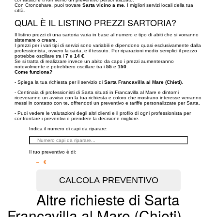
Con Cronoshare, puoi trovare
Sarta vicino a me
. I migliori servizi locali della tua
città.
QUAL È IL LISTINO PREZZI SARTORIA?
Il listino prezzi di una sartoria varia in base al numero e tipo di abiti che si vorranno
sistemare o creare.
I prezzi per i vari tipi di servizi sono variabili e dipendono quasi esclusivamente dalla
professionista, ovvero la sarta, e il tessuto. Per riparazioni medio semplici il prezzo
potrebbe oscillare tra i
7
e
14 €
.
Se si tratta di realizzare invece un abito da capo i prezzi aumenteranno
notevolmente e potrebbero oscillare tra i
55
e
150
.
Come funziona?
- Spiega la tua richiesta per il servizio di
Sarta Francavilla al Mare (Chieti)
.
- Centinaia di professionisti di Sarta situati in Francavilla al Mare e dintorni
riceveranno un avviso con la tua richiesta e coloro che mostrano interesse verranno
messi in contatto con te, offrendoti un preventivo e tariffe personalizzate per Sarta.
- Puoi vedere le valutazioni degli altri clienti e il profilo di ogni professionista per
confrontare i preventivi e prendere la decisione migliore.
Indica il numero di capi da riparare:
Il tuo preventivo è di:
– €
Altre richieste di Sarta
Francavilla al Mare (Chieti)