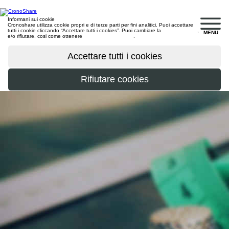
Informani sui cookie
Cronoshare utilizza cookie propri e di terze parti per fini analitici. Puoi accettare
tutti i cookie cliccando “Accettare tutti i cookies”. Puoi cambiare la
configurazione
,
MENU
e/o rifiutare, cosi come ottenere
maggiori informazioni
.