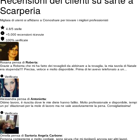
Scarperia
Migliaia di utenti si affidano a Cronoshare per trovare i migliori professionisti
4.8/5 stelle
+5.000 recensioni ricevute
100% verificate
Rosana pensa di
Roberta
:
Grazie a Roberta che mi ha fatto dei tovaglioli da abbinare a la tovaglia, la mia tavola di Natale
era stupenda!!!! Precisa, veloce e molto disponibile. Prima di lei avevo telefonato a un...
Verificata
Alessandra pensa di
Antonietta
:
Ottimo lavoro, è riuscita dove le mie diete hanno fallito. Molto professionale e disponibile, tempi
un po' dilazionati per la mole di lavoro ma ne vale assolutamente la pena. Consigliatissima!
Verificata
Ornella pensa di
Sartoria Angela Carbone
:
Persona competente e molto cordiale, sono sicura che mi rivolgerò ancora per altri lavori.