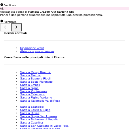
Verificata
AL
Alessandra pensa di
Pamela Cracco Alta Sartoria Srl
:
Panel è una persona straordinaria ma soprattutto una eccelsa professionista.
Verificata
Servizi correlati
Riparazione vestiti
Abito da sposa su misura
Cerca Sarta nelle principali città di Firenze
Sarta a Campi Bisenzio
Sarta a Firenze
Sarta a Bagno a Ripoli
Sarta a Sesto Fiorentino
Sarta a Empoli
Sarta a Signa
Sarta a Pontassieve
Sarta a Calenzano
Sarta a Figline Valdarno
Sarta a Tavarnelle Val di Pesa
Sarta a Scandicci
Sarta a Lastra a Signa
Sarta a Rufina
Sarta a Borgo San Lorenzo
Sarta a Barberino di Mugello
Sarta a Casellina
Sarta a San Casciano in Val di Pesa
Sarta a Grassina ponte a ema