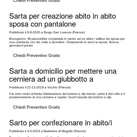
Chiedi Preventivo Gratis
Sarta per creazione abito in abito
sposa con pantalone
Pubblicato il 6-8-2020 a Borgo San Lorenzo (Firenze)
Buongiorno, Mi piacerebbe contattarla in meriro ad un abito / tailleur da sposa per
una cerimonia con rito civile a dicembre. Ovviamente io sono la sposa. Buona
giornata A presto
Chiedi Preventivo Gratis
Sarta a domicilio per mettere una
cerniera ad un giubbotto a
Pubblicato il 21-12-2019 a Vicchio (Firenze)
Il la voto credo richieda l'eliminazione dei bottoni a clip tranne i primi 4 del collo e il
posizionamento di una cerniera a coprire i buchi lasciati dai bottoni a clip
Chiedi Preventivo Gratis
Sarto per confezionare in abito/i
Pubblicato il 3-5-2024 a Barberino di Mugello (Firenze)