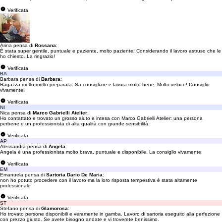
Verificata
Arina pensa di
Rossana
:
È stata super gentile, puntuale e paziente, molto paziente! Considerando il lavoro astruso che le
ho chiesto. La ringrazio!
Verificata
BA
Barbara pensa di
Barbara
:
Ragazza molto,molto preparata. Sa consigliare e lavora molto bene. Molto veloce! Consiglio
vivamente!
Verificata
NI
Nica pensa di
Marco Gabrielli Atelier
:
Ho contattato e trovato un grosso aiuto e intesa con Marco Gabrielli Atelier: una persona
perbene e un professionista di alta qualità con grande sensibilità.
Verificata
AP
Alessandra pensa di
Angela
:
Angela è una professionista molto brava, puntuale e disponibile. La consiglio vivamente.
Verificata
EM
Emanuela pensa di
Sartoria Dario De Maria
:
non ho potuto procedere con il lavoro ma la loro risposta tempestiva è stata altamente
professionale
Verificata
ST
Stefano pensa di
Glamorosa
:
Ho trovato persone disponibili e veramente in gamba. Lavoro di sartoria eseguito alla perfezione
con prezzo giusto. Se avete bisogno andate e vi troverete benissimo.