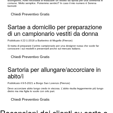
Buongiorno, Avrei necessità di realizzare un vestito da sposa per una cerimonia in
comune. Molto semplice. Potremmo sentirci? In caso il mio numero è Serena
bernotti
Chiedi Preventivo Gratis
Sartae a domicilio per preparazione
di un campionario vestiti da donna
Pubblicato il 22-1-2018 a Barberino di Mugello (Firenze)
Si tratta di preparare il primo campionario per una designer russa che vuole far
conoscere i sui modelli e presentarli anche sul mercato italiano.
Chiedi Preventivo Gratis
Sartoria per allungare/accorciare in
abito/i
Pubblicato il 9-5-2021 a Borgo San Lorenzo (Firenze)
Devo accorciare abito lungo credo in viscosa. L'abito risulta leggermente più lungo
dietro ma mia figlia lo vuole con orlo pari.
Chiedi Preventivo Gratis
Recensioni dei clienti su sarte a