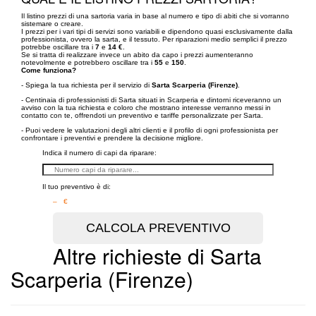
Il listino prezzi di una sartoria varia in base al numero e tipo di abiti che si vorranno
sistemare o creare.
I prezzi per i vari tipi di servizi sono variabili e dipendono quasi esclusivamente dalla
professionista, ovvero la sarta, e il tessuto. Per riparazioni medio semplici il prezzo
potrebbe oscillare tra i
7
e
14 €
.
Se si tratta di realizzare invece un abito da capo i prezzi aumenteranno
notevolmente e potrebbero oscillare tra i
55
e
150
.
Come funziona?
- Spiega la tua richiesta per il servizio di
Sarta Scarperia (Firenze)
.
- Centinaia di professionisti di Sarta situati in Scarperia e dintorni riceveranno un
avviso con la tua richiesta e coloro che mostrano interesse verranno messi in
contatto con te, offrendoti un preventivo e tariffe personalizzate per Sarta.
- Puoi vedere le valutazioni degli altri clienti e il profilo di ogni professionista per
confrontare i preventivi e prendere la decisione migliore.
Indica il numero di capi da riparare:
Il tuo preventivo è di:
– €
Altre richieste di Sarta
Scarperia (Firenze)