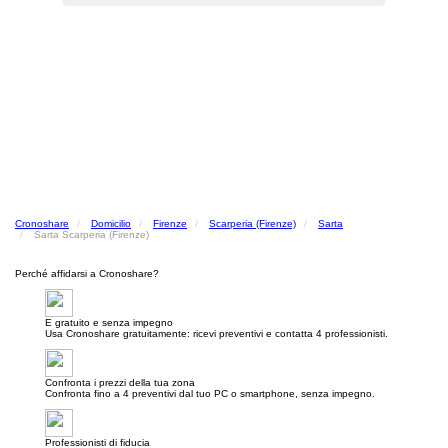
Cronoshare
Domicilio
Firenze
Scarperia (Firenze)
Sarta
Sarta Scarperia (Firenze)
Perché affidarsi a Cronoshare?
E gratuito e senza impegno
Usa Cronoshare gratuitamente: ricevi preventivi e contatta 4 professionisti.
Confronta i prezzi della tua zona
Confronta fino a 4 preventivi dal tuo PC o smartphone, senza impegno.
Professionisti di fiducia