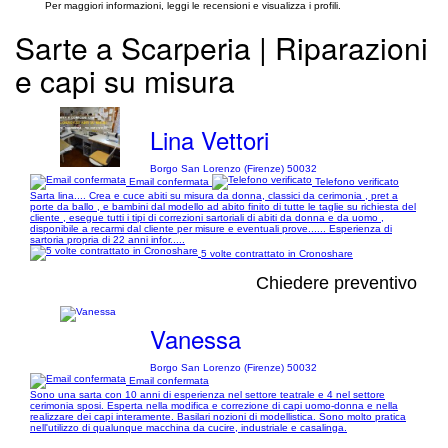
Per maggiori informazioni, leggi le recensioni e visualizza i profili.
Sarte a Scarperia | Riparazioni
e capi su misura
Lina Vettori
Borgo San Lorenzo (Firenze) 50032
Email confermata
Telefono verificato
Sarta lina.... Crea e cuce abiti su misura da donna, classici da cerimonia , pret a
porte da ballo , e bambini dal modello ad abito finito di tutte le taglie su richiesta del
cliente , esegue tutti i tipi di correzioni sartoriali di abiti da donna e da uomo ,
disponibile a recarmi dal cliente per misure e eventuali prove...... Esperienza di
sartoria propria di 22 anni infor.....
5 volte contrattato in Cronoshare
Chiedere preventivo
Vanessa
Borgo San Lorenzo (Firenze) 50032
Email confermata
Sono una sarta con 10 anni di esperienza nel settore teatrale e 4 nel settore
cerimonia sposi. Esperta nella modifica e correzione di capi uomo-donna e nella
realizzare dei capi interamente. Basilari nozioni di modellistica. Sono molto pratica
nell'utilizzo di qualunque macchina da cucire, industriale e casalinga.