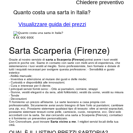
Chiedere preventivo
Quanto costa una sarta in Italia?
Visualizzare guida dei prezzi
€
€€
€€€
€€€€
Sarta Scarperia (Firenze)
Grazie al nostro servizio di
sarta a Scarperia (Firenze)
potrai avere i tuoi vestiti
pronti in poche ore. Siamo in contatto con sarte con molti anni di esperienza, che
sistemeranno i tuoi vestiti al meglio. Sono professioniste, ben formate e dotate di
tutti i requisiti necessari per svolgere questa professione: - Sensibilità e gusto
estetico
- Abilità manuale;
- Inventiva e attenzione al mutare dei gusti e delle mode;
- Curiosità e disponibilità alle innovazioni;
- Cura e interesse per il cliente.
I principali servizi forniti sono: - Orlo ai pantaloni, cerniere, strappi
- Gonne, vestiti eleganti e da sera, abiti folkloristici, vestiti da uomo, vestiti su misura
- Tende
- Decorazioni
Ti forniremo un prezzo all’istante. Le sarte lavorano a casa propria con
professionalità. Sicuramente avrai avuto bisogno di fare l’orlo ai pantaloni, cambiare
una zip, ecc. Possiamo sistemare qualsiasi tipo di tessuto: oltre ai servizi sopracitati,
possiamo sistemare tessuti come pelle, camoscio, cuoio, neoprene, ecc. Devi solo
accordarti con la sarta. Se stai cercando una sarta a Scarperia (Firenze), contattaci
e ti forniremo un preventivo personalizzato.
Con Cronoshare, puoi trovare
Sarta vicino a me
. I migliori servizi locali della tua
città.
QUAL È IL LISTINO PREZZI SARTORIA?