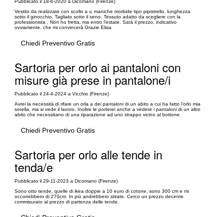
Pubblicato il 18-6-2020 a Dicomano (Firenze)
Vestito da realizzate con scollo a v, maniche morbide tipo pipistrello, lunghezza
sotto il ginocchio. Tagliato sotto il seno. Tessuto adatto da scegliere con la
professionista . Non ho fretta, ma entro l'estate. Sarà il prezzo, indicativo
ovviamente, che mi convincerà Grazie Elisa
Chiedi Preventivo Gratis
Sartoria per orlo ai pantaloni con
misure già prese in pantalone/i
Pubblicato il 24-4-2024 a Vicchio (Firenze)
Avrei la necessità di rifare un orla a dei pantaloni di un abito a cui ha fatto l'orlo mia
sorella, ma si vede il lavoro. Inoltre le porterei anche a vedere i pantaloni di un altro
abito che necessitano di una riparazione ad uno strappo vicino al bottone
Chiedi Preventivo Gratis
Sartoria per orlo alle tende in
tenda/e
Pubblicato il 29-11-2023 a Dicomano (Firenze)
Sono otto tende, quelle di ikea doppie a 10 euro di cotone, sono 300 cm e mi
occorrebbero di 270cm. In più andrebbero stirate. Cerco un prezzo decente
commisurato al prezzo di partenza delle tende.