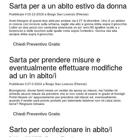
Sarta per a un abito estivo da donna
Pubblicato il 10-12-2018 a Borgo San Lorenzo (Firenze)
Avrei bisogno di questi due abiti per andare via il 27 di dicembre. Uno è un abitino
in cotone con incrocio sulla schiena, taglio vita alto e gonna dritta sopra il ginocchio
L’altro un due pezzi con camicetta smanicata un po’ anni 80 spalline scollo a v
bottoncini e delle touches sulle spalle cotta sopra l’ombelico. Gonna vita alta
sempre dritta sopra il ginocchio.
Chiedi Preventivo Gratis
Sarta per prendere misure e
eventualmente effettuare modifiche
ad un in abito/i
Pubblicato il 27-2-2024 a Borgo San Lorenzo (Firenze)
Buongiorno, dovrei farmi creare un vestito da sposa su misura, ma l'atelier mi
richiede alcune misure da prendere che io non credo di essere in grado di fornirgli.
Potrei fissare un' appuntamento per prendere tali misure ed, eventualmente,
quando il vestito sarà pronto portarlo per sistemarlo laddove non mi calza tanto
bene? Ringrazio Ishwara
Chiedi Preventivo Gratis
Sarto per confezionare in abito/i