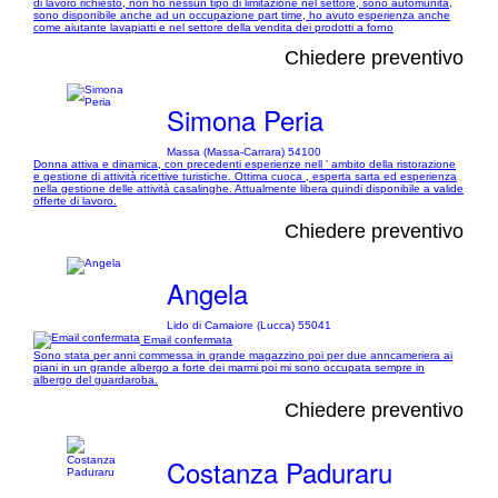
di lavoro richiesto, non ho nessun tipo di limitazione nel settore, sono automunita,
sono disponibile anche ad un occupazione part time, ho avuto esperienza anche
come aiutante lavapiatti e nel settore della vendita dei prodotti a forno
Chiedere preventivo
Simona Peria
Massa (Massa-Carrara) 54100
Donna attiva e dinamica, con precedenti esperienze nell ' ambito della ristorazione
e gestione di attività ricettive turistiche. Ottima cuoca , esperta sarta ed esperienza
nella gestione delle attività casalinghe. Attualmente libera quindi disponibile a valide
offerte di lavoro.
Chiedere preventivo
Angela
Lido di Camaiore (Lucca) 55041
Email confermata
Sono stata per anni commessa in grande magazzino poi per due anncameriera ai
piani in un grande albergo a forte dei marmi poi mi sono occupata sempre in
albergo del guardaroba.
Chiedere preventivo
Costanza Paduraru