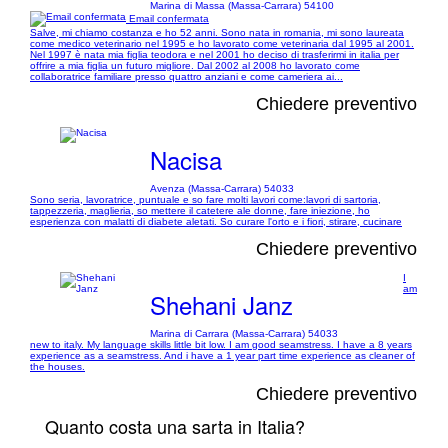
Marina di Massa (Massa-Carrara) 54100
Email confermata
Salve, mi chiamo costanza e ho 52 anni. Sono nata in romania, mi sono laureata
come medico veterinario nel 1995 e ho lavorato come veterinaria dal 1995 al 2001.
Nel 1997 è nata mia figlia teodora e nel 2001 ho deciso di trasferirmi in italia per
offrire a mia figlia un futuro migliore. Dal 2002 al 2008 ho lavorato come
collaboratrice familiare presso quattro anziani e come cameriera ai...
Chiedere preventivo
Nacisa
Avenza (Massa-Carrara) 54033
Sono seria, lavoratrice, puntuale e so fare molti lavori come:lavori di sartoria,
tappezzeria, maglieria, so mettere il catetere ale donne, fare iniezione, ho
esperienza con malatti di diabete aletati. So curare l'orto e i fiori, stirare, cucinare
Chiedere preventivo
I
am
Shehani Janz
Marina di Carrara (Massa-Carrara) 54033
new to italy. My language skills little bit low. I am good seamstress. I have a 8 years
experience as a seamstress. And i have a 1 year part time experience as cleaner of
the houses.
Chiedere preventivo
Quanto costa una sarta in Italia?