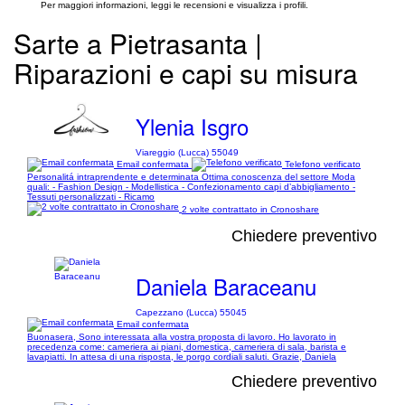
Per maggiori informazioni, leggi le recensioni e visualizza i profili.
Sarte a Pietrasanta |
Riparazioni e capi su misura
Ylenia Isgro
Viareggio (Lucca) 55049
Email confermata
Telefono verificato
Personalitá intraprendente e determinata Ottima conoscenza del settore Moda
quali: - Fashion Design - Modellistica - Confezionamento capi d’abbigliamento -
Tessuti personalizzati - Ricamo
2 volte contrattato in Cronoshare
Chiedere preventivo
Daniela Baraceanu
Capezzano (Lucca) 55045
Email confermata
Buonasera, Sono interessata alla vostra proposta di lavoro. Ho lavorato in
precedenza come: cameriera ai piani, domestica, cameriera di sala, barista e
lavapiatti. In attesa di una risposta, le porgo cordiali saluti. Grazie, Daniela
Chiedere preventivo