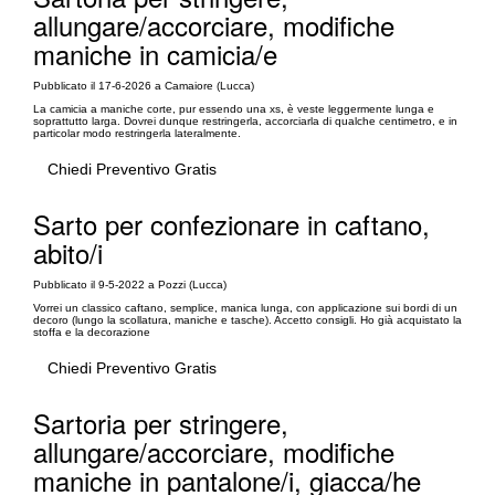
allungare/accorciare, modifiche
maniche in camicia/e
Pubblicato il 17-6-2026 a Camaiore (Lucca)
La camicia a maniche corte, pur essendo una xs, è veste leggermente lunga e
soprattutto larga. Dovrei dunque restringerla, accorciarla di qualche centimetro, e in
particolar modo restringerla lateralmente.
Chiedi Preventivo Gratis
Sarto per confezionare in caftano,
abito/i
Pubblicato il 9-5-2022 a Pozzi (Lucca)
Vorrei un classico caftano, semplice, manica lunga, con applicazione sui bordi di un
decoro (lungo la scollatura, maniche e tasche). Accetto consigli. Ho già acquistato la
stoffa e la decorazione
Chiedi Preventivo Gratis
Sartoria per stringere,
allungare/accorciare, modifiche
maniche in pantalone/i, giacca/he