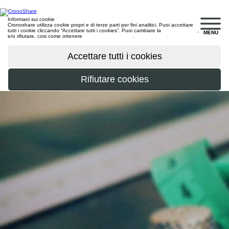
Informani sui cookie
Cronoshare utilizza cookie propri e di terze parti per fini analitici. Puoi accettare
tutti i cookie cliccando “Accettare tutti i cookies”. Puoi cambiare la
configurazione
,
MENU
e/o rifiutare, cosi come ottenere
maggiori informazioni
.