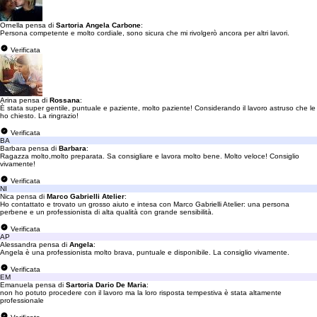
Ornella pensa di
Sartoria Angela Carbone
:
Persona competente e molto cordiale, sono sicura che mi rivolgerò ancora per altri lavori.
Verificata
Arina pensa di
Rossana
:
È stata super gentile, puntuale e paziente, molto paziente! Considerando il lavoro astruso che le
ho chiesto. La ringrazio!
Verificata
BA
Barbara pensa di
Barbara
:
Ragazza molto,molto preparata. Sa consigliare e lavora molto bene. Molto veloce! Consiglio
vivamente!
Verificata
NI
Nica pensa di
Marco Gabrielli Atelier
:
Ho contattato e trovato un grosso aiuto e intesa con Marco Gabrielli Atelier: una persona
perbene e un professionista di alta qualità con grande sensibilità.
Verificata
AP
Alessandra pensa di
Angela
:
Angela è una professionista molto brava, puntuale e disponibile. La consiglio vivamente.
Verificata
EM
Emanuela pensa di
Sartoria Dario De Maria
:
non ho potuto procedere con il lavoro ma la loro risposta tempestiva è stata altamente
professionale