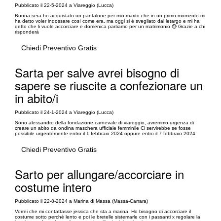
Pubblicato il 22-5-2024 a Viareggio (Lucca)
Buona sera ho acquistato un pantalone per mio marito che in un primo momento mi
ha detto voler indossare così come era, ma oggi si è svegliato dal letargo e mi ha
detto che li vuole accorciare e domenica partiamo per un matrimonio 😓 Grazie a chi
risponderà
Chiedi Preventivo Gratis
Sarta per salve avrei bisogno di
sapere se riuscite a confezionare un
in abito/i
Pubblicato il 24-1-2024 a Viareggio (Lucca)
Sono alessandro della fondazione carnevale di viareggio, avremmo urgenza di
creare un abito da ondina maschera ufficiale femminile Ci servirebbe se fosse
possibile urgentemente entro il 1 febbraio 2024 oppure entro il 7 febbraio 2024
Chiedi Preventivo Gratis
Sarto per allungare/accorciare in
costume intero
Pubblicato il 22-8-2024 a Marina di Massa (Massa-Carrara)
Vorrei che mi contattasse jessica che sta a marina. Ho bisogno di accorciare il
costume sotto perché lento e poi le bretelle sistemarle con i passanti x regolare la