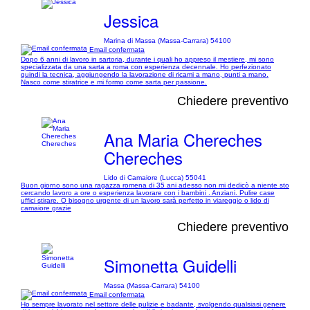
Jessica
Marina di Massa (Massa-Carrara) 54100
Email confermata
Dopo 6 anni di lavoro in sartoria, durante i quali ho appreso il mestiere, mi sono
specializzata da una sarta a roma con esperienza decennale. Ho perfezionato
quindi la tecnica, aggiungendo la lavorazione di ricami a mano, punti a mano.
Nasco come stiratrice e mi formo come sarta per passione.
Chiedere preventivo
Ana Maria Chereches
Chereches
Lido di Camaiore (Lucca) 55041
Buon giorno sono una ragazza romena di 35 ani adesso non mi dedicò a niente sto
cercando lavoro a ore o esperienza lavorare con i bambini . Anziani. Pulire case
uffici stirare. O bisogno urgente di un lavoro sarà perfetto in viareggio o lido di
camaiore grazie
Chiedere preventivo
Simonetta Guidelli
Massa (Massa-Carrara) 54100
Email confermata
Ho sempre lavorato nel settore delle pulizie e badante, svolgendo qualsiasi genere