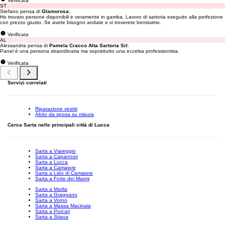
Verificata
ST
Stefano pensa di
Glamorosa
:
Ho trovato persone disponibili e veramente in gamba. Lavoro di sartoria eseguito alla perfezione
con prezzo giusto. Se avete bisogno andate e vi troverete benissimo.
Verificata
AL
Alessandra pensa di
Pamela Cracco Alta Sartoria Srl
:
Panel è una persona straordinaria ma soprattutto una eccelsa professionista.
Verificata
Servizi correlati
Riparazione vestiti
Abito da sposa su misura
Cerca Sarta nelle principali città di Lucca
Sarta a Viareggio
Sarta a Capannori
Sarta a Lucca
Sarta a Camaiore
Sarta a Lido di Camaiore
Sarta a Forte dei Marmi
Sarta a Marlia
Sarta a Gragnano
Sarta a Vorno
Sarta a Massa Macinaia
Sarta a Porcari
Sarta a Stiava