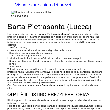
Visualizzare guida dei prezzi
€
€€
€€€
€€€€
Sarta Pietrasanta (Lucca)
Grazie al nostro servizio di
sarta a Pietrasanta (Lucca)
potrai avere i tuoi vestiti
pronti in poche ore. Siamo in contatto con sarte con molti anni di esperienza, che
sistemeranno i tuoi vestiti al meglio. Sono professioniste, ben formate e dotate di
tutti i requisiti necessari per svolgere questa professione: - Sensibilità e gusto
estetico
- Abilità manuale;
- Inventiva e attenzione al mutare dei gusti e delle mode;
- Curiosità e disponibilità alle innovazioni;
- Cura e interesse per il cliente.
I principali servizi forniti sono: - Orlo ai pantaloni, cerniere, strappi
- Gonne, vestiti eleganti e da sera, abiti folkloristici, vestiti da uomo, vestiti su misura
- Tende
- Decorazioni
Ti forniremo un prezzo all’istante. Le sarte lavorano a casa propria con
professionalità. Sicuramente avrai avuto bisogno di fare l’orlo ai pantaloni, cambiare
una zip, ecc. Possiamo sistemare qualsiasi tipo di tessuto: oltre ai servizi sopracitati,
possiamo sistemare tessuti come pelle, camoscio, cuoio, neoprene, ecc. Devi solo
accordarti con la sarta. Se stai cercando una sarta a Pietrasanta (Lucca), contattaci
e ti forniremo un preventivo personalizzato.
Con Cronoshare, puoi trovare
Sarta vicino a me
. I migliori servizi locali della tua
città.
QUAL È IL LISTINO PREZZI SARTORIA?
Il listino prezzi di una sartoria varia in base al numero e tipo di abiti che si vorranno
sistemare o creare.
I prezzi per i vari tipi di servizi sono variabili e dipendono quasi esclusivamente dalla
professionista, ovvero la sarta, e il tessuto. Per riparazioni medio semplici il prezzo