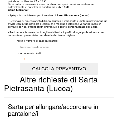
potrebbe oscillare tra i
7
e
14 €
.
Se si tratta di realizzare invece un abito da capo i prezzi aumenteranno
notevolmente e potrebbero oscillare tra i
55
e
150
.
Come funziona?
- Spiega la tua richiesta per il servizio di
Sarta Pietrasanta (Lucca)
.
- Centinaia di professionisti di Sarta situati in Pietrasanta e dintorni riceveranno un
avviso con la tua richiesta e coloro che mostrano interesse verranno messi in
contatto con te, offrendoti un preventivo e tariffe personalizzate per Sarta.
- Puoi vedere le valutazioni degli altri clienti e il profilo di ogni professionista per
confrontare i preventivi e prendere la decisione migliore.
Indica il numero di capi da riparare:
Il tuo preventivo è di:
– €
Altre richieste di Sarta
Pietrasanta (Lucca)
Sarta per allungare/accorciare in
pantalone/i