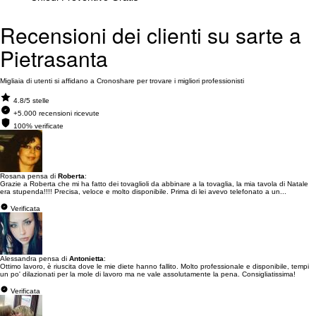
Recensioni dei clienti su sarte a
Pietrasanta
Migliaia di utenti si affidano a Cronoshare per trovare i migliori professionisti
4.8/5 stelle
+5.000 recensioni ricevute
100% verificate
Rosana pensa di
Roberta
:
Grazie a Roberta che mi ha fatto dei tovaglioli da abbinare a la tovaglia, la mia tavola di Natale
era stupenda!!!! Precisa, veloce e molto disponibile. Prima di lei avevo telefonato a un...
Verificata
Alessandra pensa di
Antonietta
:
Ottimo lavoro, è riuscita dove le mie diete hanno fallito. Molto professionale e disponibile, tempi
un po' dilazionati per la mole di lavoro ma ne vale assolutamente la pena. Consigliatissima!
Verificata