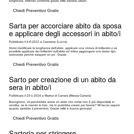
lunghezza. Attendo conferma grazie mille daniela urbani
Chiedi Preventivo Gratis
Sarta per accorciare abito da sposa
e applicare degli accessori in abito/i
Pubblicato il 4-6-2022 a Camaiore (Lucca)
Vorrei modificare la lunghezza dell'abito, applicare una cintura di brillantini e se
possibile applicare dei brillantini sull'abito ed infine aggiungere uno strato tipo
sottoveste perché traspare un po'. Grazie.
Chiedi Preventivo Gratis
Sarto per creazione di un abito da
sera in abito/i
Pubblicato il 23-1-2024 a Marina di Carrara (Massa-Carrara)
Buongiorno, mi piacerebbe avere un abito che ormai non è più disponibile in
vendita, se le mando le foto, me lo potrebbe creare per favore? Mi faccia sapere
quanto sarebbe il preventivo. Grazie mille e buona giornata!
Chiedi Preventivo Gratis
Sartoria per stringere,