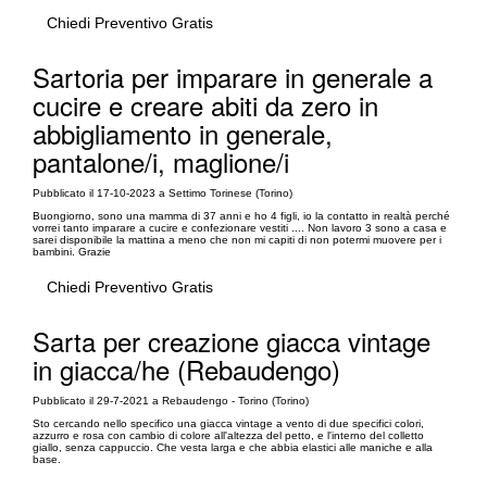
Chiedi Preventivo Gratis
Sartoria per imparare in generale a
cucire e creare abiti da zero in
abbigliamento in generale,
pantalone/i, maglione/i
Pubblicato il 17-10-2023 a Settimo Torinese (Torino)
Buongiorno, sono una mamma di 37 anni e ho 4 figli, io la contatto in realtà perché
vorrei tanto imparare a cucire e confezionare vestiti .... Non lavoro 3 sono a casa e
sarei disponibile la mattina a meno che non mi capiti di non potermi muovere per i
bambini. Grazie
Chiedi Preventivo Gratis
Sarta per creazione giacca vintage
in giacca/he (Rebaudengo)
Pubblicato il 29-7-2021 a Rebaudengo - Torino (Torino)
Sto cercando nello specifico una giacca vintage a vento di due specifici colori,
azzurro e rosa con cambio di colore all'altezza del petto, e l'interno del colletto
giallo, senza cappuccio. Che vesta larga e che abbia elastici alle maniche e alla
base.