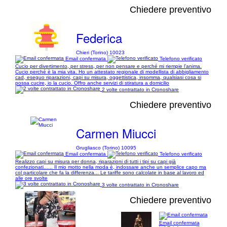
Chiedere preventivo
Federica
Chieri (Torino) 10023
Email confermata
Telefono verificato
Cucio per divertimento, per stress, per non pensare e perché mi riempie l’anima.
Cucio perché è la mia vita. Ho un attestato regionale di modellista di abbigliamento
cad, eseguo riparazioni, capi su misura, oggettistica, insomma, qualsiasi cosa si
possa cucire, io la cucio. Offro anche servizi di stiratura a domicilio
2 volte contrattato in Cronoshare
Chiedere preventivo
Carmen Miucci
Grugliasco (Torino) 10095
Email confermata
Telefono verificato
Realizzo capi su misura per donna, riparazioni di tutti i tipi su capi già
confezionati...... Il mio motto nella moda è, indossare anche un semplice capo ma
col particolare che fa la differenza... Le tariffe sono calcolate in base al lavoro ed
alle ore svolte
3 volte contrattato in Cronoshare
Chiedere preventivo
Email confermata