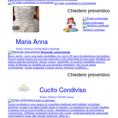
10 volte contrattato in Cronoshare
Chiedere preventivo
Email confermata
1/3
Telefono verificato
Maria Anna
Torino (Torino) 10156 Barca Bertolla
Risponde velocemente
Buon giorno, sono una sarta modellista con più di 30 anni di esperienza nel settore.
Faccio questo lavoro da una vita essendo a mia volta figlia di una sarta. Realizzo su
misura abiti da cerimonia, sposa, sposo, damigelle. In quanto modellista sono in
grado di rilevare un modello da una semplice immagine, per cui se avete
un'immagine, posso realizzare il vostro sogno. Apporto modifiche...
Chiedere preventivo
Cucito Condiviso
Torino (Torino) 10136 Lesna
Email confermata
Cucito condiviso è uno spazio di coworking dedicato agli hobbisti, ai fashion
designer, ai sarti e ai talenti della moda in genere. La passione per il cucito creativo
si traduce qui in corsi di taglio e cucito, workshop e condivisione di macchinari e
conoscenze. Offriamo postazioni di lavoro per cucire, professionalmente attrezzate,
noleggiabili in base alle proprie esigenze. Oltre ai...