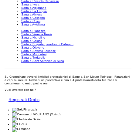
Sarta a Rivarolo Canavese
Sarta a Ivrea
Sarta a Alpignano
Sarta a La Loggia
Sarta a Almese
Sarta a Collegno
Sarta a Chieri
Sarta a Avigliana
Sarta a Pianezza
Sarta a Venaria Reale
Sarta a Nichelino
Sarta a Caluso
Sarta a Borgata paradiso di Collegno
Sarta a Giaveno
Sarta a Settimo Torinese
Sarta a Moncalieri
Sarta a Trofarello
Sarta a Sant'Antonino di Susa
Su Cronoshare troverai i migliori professionisti di Sarte a San Mauro Torinese | Riparazioni
e capi su misura. Richiedi un preventivo e fino a 4 professionisti della tua zona ti
contatteranno entro poche ore.
Vuoi lavorare con noi?
Registrati Gratis