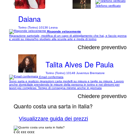
1/2
Telefono verificato
Daiana
Torino (Torino) 10136 Lesna
Risponde velocemente
Riparazione sartoriale, modifica di un capo di abbigliamento che hai, e faccio gonna
e vestiti su misura!ho studiato alla scuola arte e moda di torino
Chiedere preventivo
Talita Alves De Paula
Torino (Torino) 10148 Juventus Brentatore
Email confermata
Sono sarta e realizzo riparazioni carta modelli su misura e taglio su misura. Lavoro
anche domiciliale prendendo le misure della persona in torino e nei dintorni per
lavori piú complessi. Tempo di consegna minimo anche in giornata
Chiedere preventivo
Quanto costa una sarta in Italia?
Visualizzare guida dei prezzi
€
€€
€€€
€€€€