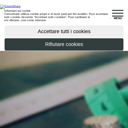
Informani sui cookie
Cronoshare utilizza cookie propri e di terze parti per fini analitici. Puoi accettare
tutti i cookie cliccando “Accettare tutti i cookies”. Puoi cambiare la
configurazione
,
MENU
e/o rifiutare, cosi come ottenere
maggiori informazioni
.