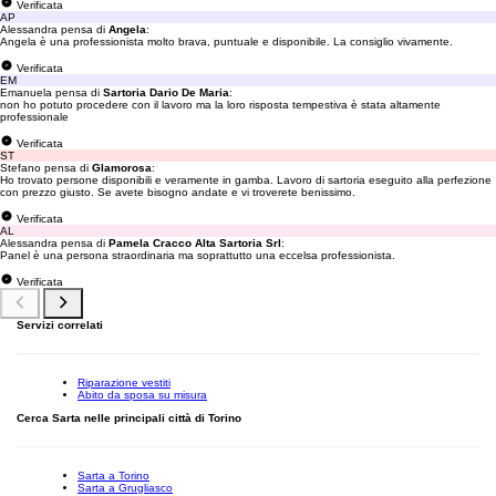
Verificata
AP
Alessandra pensa di
Angela
:
Angela è una professionista molto brava, puntuale e disponibile. La consiglio vivamente.
Verificata
EM
Emanuela pensa di
Sartoria Dario De Maria
:
non ho potuto procedere con il lavoro ma la loro risposta tempestiva è stata altamente
professionale
Verificata
ST
Stefano pensa di
Glamorosa
:
Ho trovato persone disponibili e veramente in gamba. Lavoro di sartoria eseguito alla perfezione
con prezzo giusto. Se avete bisogno andate e vi troverete benissimo.
Verificata
AL
Alessandra pensa di
Pamela Cracco Alta Sartoria Srl
:
Panel è una persona straordinaria ma soprattutto una eccelsa professionista.
Verificata
Servizi correlati
Riparazione vestiti
Abito da sposa su misura
Cerca Sarta nelle principali città di Torino
Sarta a Torino
Sarta a Grugliasco