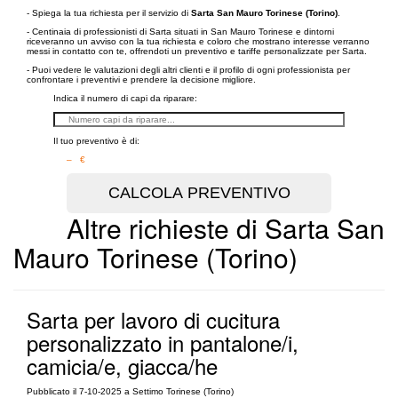
- Spiega la tua richiesta per il servizio di
Sarta San Mauro Torinese (Torino)
.
- Centinaia di professionisti di Sarta situati in San Mauro Torinese e dintorni
riceveranno un avviso con la tua richiesta e coloro che mostrano interesse verranno
messi in contatto con te, offrendoti un preventivo e tariffe personalizzate per Sarta.
- Puoi vedere le valutazioni degli altri clienti e il profilo di ogni professionista per
confrontare i preventivi e prendere la decisione migliore.
Indica il numero di capi da riparare:
Il tuo preventivo è di:
– €
Altre richieste di Sarta San
Mauro Torinese (Torino)
Sarta per lavoro di cucitura
personalizzato in pantalone/i,
camicia/e, giacca/he
Pubblicato il 7-10-2025 a Settimo Torinese (Torino)