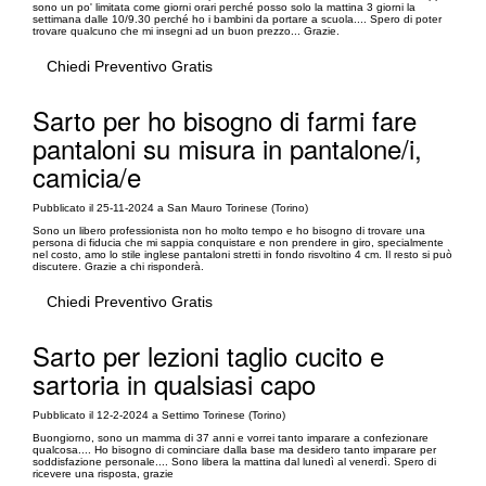
sono un po' limitata come giorni orari perché posso solo la mattina 3 giorni la
settimana dalle 10/9.30 perché ho i bambini da portare a scuola.... Spero di poter
trovare qualcuno che mi insegni ad un buon prezzo... Grazie.
Chiedi Preventivo Gratis
Sarto per ho bisogno di farmi fare
pantaloni su misura in pantalone/i,
camicia/e
Pubblicato il 25-11-2024 a San Mauro Torinese (Torino)
Sono un libero professionista non ho molto tempo e ho bisogno di trovare una
persona di fiducia che mi sappia conquistare e non prendere in giro, specialmente
nel costo, amo lo stile inglese pantaloni stretti in fondo risvoltino 4 cm. Il resto si può
discutere. Grazie a chi risponderà.
Chiedi Preventivo Gratis
Sarto per lezioni taglio cucito e
sartoria in qualsiasi capo
Pubblicato il 12-2-2024 a Settimo Torinese (Torino)
Buongiorno, sono un mamma di 37 anni e vorrei tanto imparare a confezionare
qualcosa.... Ho bisogno di cominciare dalla base ma desidero tanto imparare per
soddisfazione personale.... Sono libera la mattina dal lunedì al venerdì. Spero di
ricevere una risposta, grazie