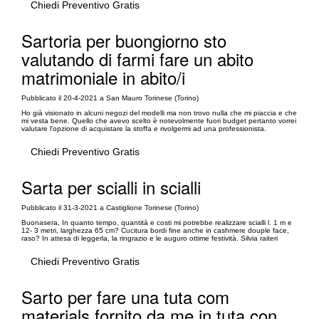
Chiedi Preventivo Gratis
Sartoria per buongiorno sto
valutando di farmi fare un abito
matrimoniale in abito/i
Pubblicato il 20-4-2021 a San Mauro Torinese (Torino)
Ho già visionato in alcuni negozi del modelli ma non trovo nulla che mi piaccia e che
mi vesta bene. Quello che avevo scelto è notevolmente fuori budget pertanto vorrei
valutare l'opzione di acquistare la stoffa e rivolgermi ad una professionista.
Chiedi Preventivo Gratis
Sarta per scialli in scialli
Pubblicato il 31-3-2021 a Castiglione Torinese (Torino)
Buonasera, In quanto tempo, quantità e costi mi potrebbe realizzare scialli l. 1 m e
12- 3 metri, larghezza 65 cm? Cucitura bordi fine anche in cashmere douple face,
raso? In attesa di leggerla, la ringrazio e le auguro ottime festività. Silvia raiteri
Chiedi Preventivo Gratis
Sarto per fare una tuta com
materials fornito da me in tuta con