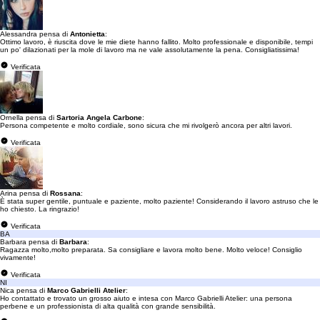
Alessandra pensa di
Antonietta
:
Ottimo lavoro, è riuscita dove le mie diete hanno fallito. Molto professionale e disponibile, tempi
un po' dilazionati per la mole di lavoro ma ne vale assolutamente la pena. Consigliatissima!
Verificata
Ornella pensa di
Sartoria Angela Carbone
:
Persona competente e molto cordiale, sono sicura che mi rivolgerò ancora per altri lavori.
Verificata
Arina pensa di
Rossana
:
È stata super gentile, puntuale e paziente, molto paziente! Considerando il lavoro astruso che le
ho chiesto. La ringrazio!
Verificata
BA
Barbara pensa di
Barbara
:
Ragazza molto,molto preparata. Sa consigliare e lavora molto bene. Molto veloce! Consiglio
vivamente!
Verificata
NI
Nica pensa di
Marco Gabrielli Atelier
:
Ho contattato e trovato un grosso aiuto e intesa con Marco Gabrielli Atelier: una persona
perbene e un professionista di alta qualità con grande sensibilità.