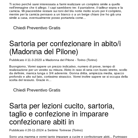
Ti scrivo perché sarei interessata a farmi realizzare un completo simile a quello
nell’immagine che ti allego. I capi sarebbero tre: il pantalone, il tailleur sopra e la
camicia. Mi piacerebbe restare sui toni del blu notte molto scuro per il completo,
mentre per la camicia pensavo a un bianco o a un beige chiaro (ne ho già una
simile a casa, eventualmente posso portartela come...
Chiedi Preventivo Gratis
Sartoria per confezionare in abito/i
(Madonna del Pilone)
Pubblicato il 11-3-2020 a Madonna del Pilone - Torino (Torino)
Buongiorno, Vorrei sapere un prezzo indicativo, numero di prove, tempo di
realizzazione per un vestito su misura. Abito in raso di seta con busto stretto, scollo
da definire, manica lunga o 3/4 aderente. Gonna dritta, ampiezza media, spacco
profondo e alto sul lato, cortissimo strascico. Vorrei inoltre sapere se si occupa della
scelta del tessuto. Grazie in...
Chiedi Preventivo Gratis
Sarta per lezioni cucito, sartoria,
taglio e confezione in imparare
confezionare abiti in
Pubblicato il 26-11-2024 a Settimo Torinese (Torino)
Sono una mamma e vorrei tanto imparare a cucire e confezionare abiti... Purtroppo