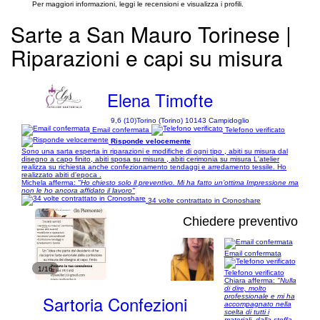
Per maggiori informazioni, leggi le recensioni e visualizza i profili.
Sarte a San Mauro Torinese |
Riparazioni e capi su misura
Elena Timofte
9,6 (10)
Torino (Torino) 10143 Campidoglio
Email confermata
Telefono verificato
Risponde velocemente
Sono una sarta esperta in riparazioni e modifiche di ogni tipo , abiti su misura dal
disegno a capo finito, abiti sposa su misura , abiti cerimonia su misura L'atelier
realizza su richiesta anche confezionamento tendaggi e arredamento tessile. Ho
realizzato abiti d'epoca .
Michela afferma:
"Ho chiesto solo il preventivo. Mi ha fatto un’ottima Impressione ma
non le ho ancora affidato il lavoro"
34 volte contrattato in Cronoshare
Chiedere preventivo
Email confermata
1/16
Telefono verificato
Chiara afferma:
"Nulla
di dire, molto
Sartoria Confezioni
professionale e mi ha
accompagnato nella
scelta di tutti i
materiali, dalla stoffa