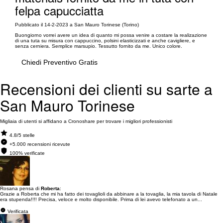
felpa capucciatta
Pubblicato il 14-2-2023 a San Mauro Torinese (Torino)
Buongiorno vorrei avere un idea di quanto mi possa venire a costare la realizazione
di una tuta su misura con cappuccino, polsini elasticizzati e anche cavigliere, e
senza cerniera. Semplice marsupio. Tessutto fornito da me. Unico colore.
Chiedi Preventivo Gratis
Recensioni dei clienti su sarte a
San Mauro Torinese
Migliaia di utenti si affidano a Cronoshare per trovare i migliori professionisti
4.8/5 stelle
+5.000 recensioni ricevute
100% verificate
Rosana pensa di
Roberta
:
Grazie a Roberta che mi ha fatto dei tovaglioli da abbinare a la tovaglia, la mia tavola di Natale
era stupenda!!!! Precisa, veloce e molto disponibile. Prima di lei avevo telefonato a un...
Verificata