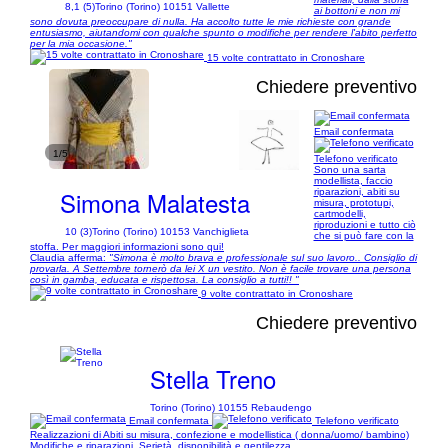
8,1 (5)
Torino (Torino) 10151 Vallette
ai bottoni e non mi
sono dovuta preoccupare di nulla. Ha accolto tutte le mie richieste con grande
entusiasmo, aiutandomi con qualche spunto o modifiche per rendere l'abito perfetto
per la mia occasione."
15 volte contrattato in Cronoshare
Chiedere preventivo
Email confermata
1/5
Telefono verificato
Sono una sarta
modellista, faccio
Simona Malatesta
riparazioni, abiti su
misura, prototupi,
cartmodelli,
riproduzioni e tutto ciò
10 (3)
Torino (Torino) 10153 Vanchiglieta
che si può fare con la
stoffa. Per maggiori informazioni sono qui!
Claudia afferma:
"Simona è molto brava e professionale sul suo lavoro.. Consiglio di
provarla. A Settembre tornerò da lei X un vestito. Non è facile trovare una persona
così in gamba, educata e rispettosa. La consiglio a tutti!! "
9 volte contrattato in Cronoshare
Chiedere preventivo
Stella Treno
Torino (Torino) 10155 Rebaudengo
Email confermata
Telefono verificato
Realizzazioni di Abiti su misura, confezione e modellistica ( donna/uomo/ bambino)
Modifiche e riparazioni. Serietà, disponibilità e gentilezza.