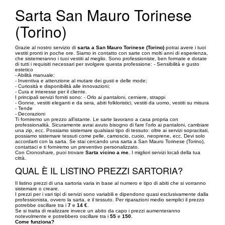
Sarta San Mauro Torinese
(Torino)
Grazie al nostro servizio di
sarta a San Mauro Torinese (Torino)
potrai avere i tuoi
vestiti pronti in poche ore. Siamo in contatto con sarte con molti anni di esperienza,
che sistemeranno i tuoi vestiti al meglio. Sono professioniste, ben formate e dotate
di tutti i requisiti necessari per svolgere questa professione: - Sensibilità e gusto
estetico
- Abilità manuale;
- Inventiva e attenzione al mutare dei gusti e delle mode;
- Curiosità e disponibilità alle innovazioni;
- Cura e interesse per il cliente.
I principali servizi forniti sono: - Orlo ai pantaloni, cerniere, strappi
- Gonne, vestiti eleganti e da sera, abiti folkloristici, vestiti da uomo, vestiti su misura
- Tende
- Decorazioni
Ti forniremo un prezzo all’istante. Le sarte lavorano a casa propria con
professionalità. Sicuramente avrai avuto bisogno di fare l’orlo ai pantaloni, cambiare
una zip, ecc. Possiamo sistemare qualsiasi tipo di tessuto: oltre ai servizi sopracitati,
possiamo sistemare tessuti come pelle, camoscio, cuoio, neoprene, ecc. Devi solo
accordarti con la sarta. Se stai cercando una sarta a San Mauro Torinese (Torino),
contattaci e ti forniremo un preventivo personalizzato.
Con Cronoshare, puoi trovare
Sarta vicino a me
. I migliori servizi locali della tua
città.
QUAL È IL LISTINO PREZZI SARTORIA?
Il listino prezzi di una sartoria varia in base al numero e tipo di abiti che si vorranno
sistemare o creare.
I prezzi per i vari tipi di servizi sono variabili e dipendono quasi esclusivamente dalla
professionista, ovvero la sarta, e il tessuto. Per riparazioni medio semplici il prezzo
potrebbe oscillare tra i
7
e
14 €
.
Se si tratta di realizzare invece un abito da capo i prezzi aumenteranno
notevolmente e potrebbero oscillare tra i
55
e
150
.
Come funziona?