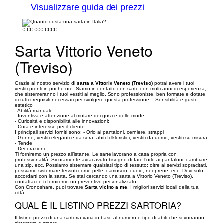
Visualizzare guida dei prezzi
€
€€
€€€
€€€€
Sarta Vittorio Veneto
(Treviso)
Grazie al nostro servizio di
sarta a Vittorio Veneto (Treviso)
potrai avere i tuoi
vestiti pronti in poche ore. Siamo in contatto con sarte con molti anni di esperienza,
che sistemeranno i tuoi vestiti al meglio. Sono professioniste, ben formate e dotate
di tutti i requisiti necessari per svolgere questa professione: - Sensibilità e gusto
estetico
- Abilità manuale;
- Inventiva e attenzione al mutare dei gusti e delle mode;
- Curiosità e disponibilità alle innovazioni;
- Cura e interesse per il cliente.
I principali servizi forniti sono: - Orlo ai pantaloni, cerniere, strappi
- Gonne, vestiti eleganti e da sera, abiti folkloristici, vestiti da uomo, vestiti su misura
- Tende
- Decorazioni
Ti forniremo un prezzo all’istante. Le sarte lavorano a casa propria con
professionalità. Sicuramente avrai avuto bisogno di fare l’orlo ai pantaloni, cambiare
una zip, ecc. Possiamo sistemare qualsiasi tipo di tessuto: oltre ai servizi sopracitati,
possiamo sistemare tessuti come pelle, camoscio, cuoio, neoprene, ecc. Devi solo
accordarti con la sarta. Se stai cercando una sarta a Vittorio Veneto (Treviso),
contattaci e ti forniremo un preventivo personalizzato.
Con Cronoshare, puoi trovare
Sarta vicino a me
. I migliori servizi locali della tua
città.
QUAL È IL LISTINO PREZZI SARTORIA?
Il listino prezzi di una sartoria varia in base al numero e tipo di abiti che si vorranno
sistemare o creare.