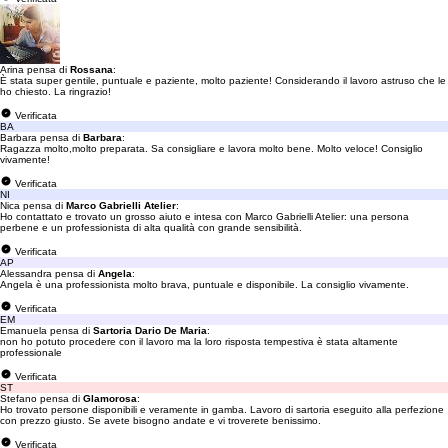
Arina pensa di
Rossana
:
È stata super gentile, puntuale e paziente, molto paziente! Considerando il lavoro astruso che le
ho chiesto. La ringrazio!
Verificata
BA
Barbara pensa di
Barbara
:
Ragazza molto,molto preparata. Sa consigliare e lavora molto bene. Molto veloce! Consiglio
vivamente!
Verificata
NI
Nica pensa di
Marco Gabrielli Atelier
:
Ho contattato e trovato un grosso aiuto e intesa con Marco Gabrielli Atelier: una persona
perbene e un professionista di alta qualità con grande sensibilità.
Verificata
AP
Alessandra pensa di
Angela
:
Angela è una professionista molto brava, puntuale e disponibile. La consiglio vivamente.
Verificata
EM
Emanuela pensa di
Sartoria Dario De Maria
:
non ho potuto procedere con il lavoro ma la loro risposta tempestiva è stata altamente
professionale
Verificata
ST
Stefano pensa di
Glamorosa
:
Ho trovato persone disponibili e veramente in gamba. Lavoro di sartoria eseguito alla perfezione
con prezzo giusto. Se avete bisogno andate e vi troverete benissimo.
Verificata