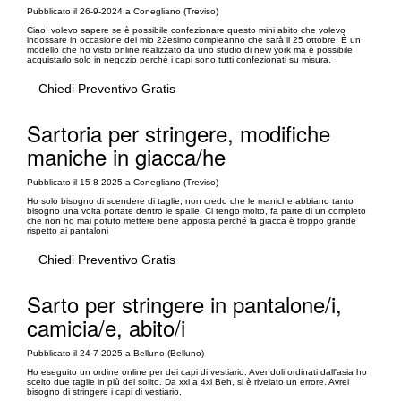
Pubblicato il 26-9-2024 a Conegliano (Treviso)
Ciao! volevo sapere se è possibile confezionare questo mini abito che volevo
indossare in occasione del mio 22esimo compleanno che sarà il 25 ottobre. È un
modello che ho visto online realizzato da uno studio di new york ma è possibile
acquistarlo solo in negozio perché i capi sono tutti confezionati su misura.
Chiedi Preventivo Gratis
Sartoria per stringere, modifiche
maniche in giacca/he
Pubblicato il 15-8-2025 a Conegliano (Treviso)
Ho solo bisogno di scendere di taglie, non credo che le maniche abbiano tanto
bisogno una volta portate dentro le spalle. Ci tengo molto, fa parte di un completo
che non ho mai potuto mettere bene apposta perché la giacca è troppo grande
rispetto ai pantaloni
Chiedi Preventivo Gratis
Sarto per stringere in pantalone/i,
camicia/e, abito/i
Pubblicato il 24-7-2025 a Belluno (Belluno)
Ho eseguito un ordine online per dei capi di vestiario. Avendoli ordinati dall'asia ho
scelto due taglie in più del solito. Da xxl a 4xl Beh, si è rivelato un errore. Avrei
bisogno di stringere i capi di vestiario.