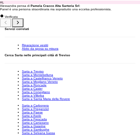
AL
Alessandra pensa di
Pamela Cracco Alta Sartoria Srl
:
Panel è una persona straordinaria ma soprattutto una eccelsa professionista.
Verificata
Servizi correlati
Riparazione vestiti
Abito da sposa su misura
Cerca Sarta nelle principali città di Treviso
Sarta a Treviso
Sarta a Montebelluna
Sarta a Castelfranco Veneto
Sarta a Mogliano Veneto
Sarta a Roncade
Sarta a Casier
Sarta a Conegliano
Sarta a Villorba
Sarta a Santa Maria della Rovere
Sarta a Carbonera
Sarta a Preganziol
Sarta a Paese
Sarta a Asolo
Sarta a Frescada
Sarta a Canizzano
Sarta a Gaiarine
Sarta a Sambughe
Sarta a Selvana bassa