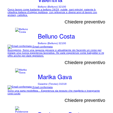
Belluno (Belluno) 32100
Cerco lavoro come badante a belluno 24/24, nubile, sani principi, patente b,
cittadina italiana d'origine moldava, con referenze e diversi anni di lavoro con
anziani, cattolica.
Chiedere preventivo
Belluno Costa
Belluno (Belluno) 32100
Email confermata
Buongiorno, Sono una ragazza giovane e attualmente sto facendo un corso per
iniziare una nuova esperienza lavorativa. Ho varie esperienze come babysitter e mi
offro anche per dare ripetizioni.
Chiedere preventivo
Marika Gava
Gaiarine (Treviso) 31018
Email confermata
Sono una sarta modellista... Esperienza sia tessuto che maglieria e insegnante
corsi cucito
Chiedere preventivo