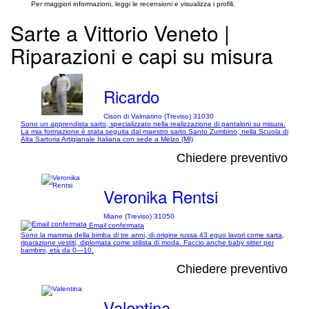
Per maggiori informazioni, leggi le recensioni e visualizza i profili.
Sarte a Vittorio Veneto |
Riparazioni e capi su misura
Ricardo
Cison di Valmarino (Treviso) 31030
Sono un apprendista sarto, specializzato nella realizzazione di pantaloni su misura.
La mia formazione è stata seguita dal maestro sarto Santo Zumbino, nella Scuola di
Alta Sartoria Artigianale Italiana con sede a Melzo (MI)
Chiedere preventivo
Veronika Rentsi
Miane (Treviso) 31050
Email confermata
Sono la mamma della bimba di tre anni, di origine russa 43 eguo lavori come sarta,
riparazione vestiti, diplomata come stilista di moda. Faccio anche baby sitter per
bambini, età da 0—10.
Chiedere preventivo
Valentina