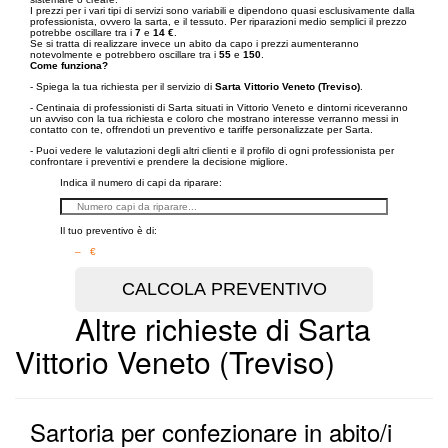
I prezzi per i vari tipi di servizi sono variabili e dipendono quasi esclusivamente dalla
professionista, ovvero la sarta, e il tessuto. Per riparazioni medio semplici il prezzo
potrebbe oscillare tra i
7
e
14 €
.
Se si tratta di realizzare invece un abito da capo i prezzi aumenteranno
notevolmente e potrebbero oscillare tra i
55
e
150
.
Come funziona?
- Spiega la tua richiesta per il servizio di
Sarta Vittorio Veneto (Treviso)
.
- Centinaia di professionisti di Sarta situati in Vittorio Veneto e dintorni riceveranno
un avviso con la tua richiesta e coloro che mostrano interesse verranno messi in
contatto con te, offrendoti un preventivo e tariffe personalizzate per Sarta.
- Puoi vedere le valutazioni degli altri clienti e il profilo di ogni professionista per
confrontare i preventivi e prendere la decisione migliore.
Indica il numero di capi da riparare:
Il tuo preventivo è di:
– €
Altre richieste di Sarta
Vittorio Veneto (Treviso)
Sartoria per confezionare in abito/i