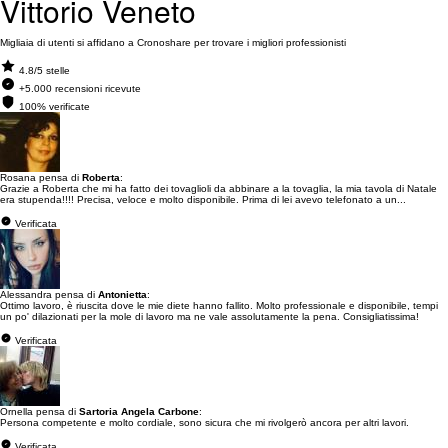
Vittorio Veneto
Migliaia di utenti si affidano a Cronoshare per trovare i migliori professionisti
4.8/5 stelle
+5.000 recensioni ricevute
100% verificate
Rosana pensa di
Roberta
:
Grazie a Roberta che mi ha fatto dei tovaglioli da abbinare a la tovaglia, la mia tavola di Natale
era stupenda!!!! Precisa, veloce e molto disponibile. Prima di lei avevo telefonato a un...
Verificata
Alessandra pensa di
Antonietta
:
Ottimo lavoro, è riuscita dove le mie diete hanno fallito. Molto professionale e disponibile, tempi
un po' dilazionati per la mole di lavoro ma ne vale assolutamente la pena. Consigliatissima!
Verificata
Ornella pensa di
Sartoria Angela Carbone
:
Persona competente e molto cordiale, sono sicura che mi rivolgerò ancora per altri lavori.
Verificata