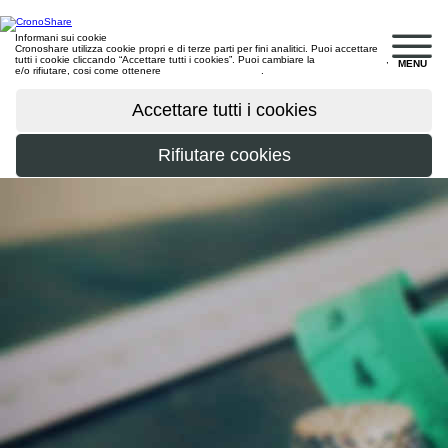
Informani sui cookie
Cronoshare utilizza cookie propri e di terze parti per fini analitici. Puoi accettare
tutti i cookie cliccando “Accettare tutti i cookies”. Puoi cambiare la
configurazione
,
MENU
e/o rifiutare, cosi come ottenere
maggiori informazioni
.