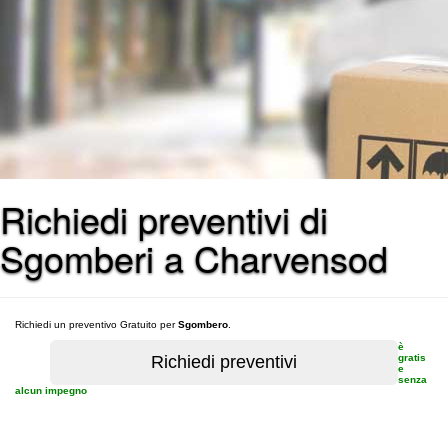
Richiedi preventivi di
Sgomberi a Charvensod
Richiedi un preventivo Gratuito per
Sgombero
.
è
gratis
e
senza
alcun impegno