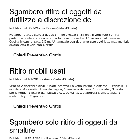
Sgombero ritiro di oggetti da
riutilizzo a discrezione del
Pubblicato il 30-7-2020 a Doues (Valle d'Aosta)
Ho appena acquistato a doues un monolocale di 38 mq . Il venditore non ha
portato via nulla e io non so cosa farmene dei mobili. E' cucina e sala assieme.
Cucina lineare di circa 2,5 mt. Un armadio con due ante scorrevoli letto matrimoniale
divano letto tavolo con 4 sedie.
Chiedi Preventivo Gratis
Ritiro mobili usati
Pubblicato il 1-1-2020 a Aosta (Valle d'Aosta)
Vendita 2 specchi grandi, 2 porte scorrevoli a vetro interno e esterno , 1consolle, 1
mobiletto 4 cassetti , 1 mobile bagno, 1 lampada da terra, 1 porta abiti, 3 bastoni
per le tende, 1 lettino da massaggio, 1 scrivania, 1 plafoniera cromoterapia, 1
scaletta legno 2 gradini
Chiedi Preventivo Gratis
Sgombero solo ritiro di oggetti da
smaltire
Pubblicato il 15-4-2024 a Excenex (Valle d'Aosta)