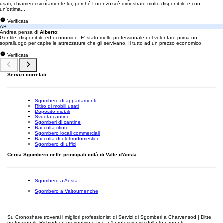
usati, chiamerei sicuramente lui, perché Lorenzo si è dimostrato molto disponibile e con
un'ottima...
Verificata
AB
Andrea pensa di
Alberto
:
Gentile, disponibile ed economico. E' stato molto professionale nel voler fare prima un
sopralluogo per capire le attrezzature che gli servivano. Il tutto ad un prezzo economico
Verificata
Servizi correlati
Sgombero di appartamenti
Ritiro di mobili usati
Deposito mobili
Svuota cantine
Sgomberi di cantine
Raccolta rifiuti
Sgombero locali commerciali
Raccolta di elettrodomestici
Sgombero di uffici
Cerca Sgombero nelle principali città di Valle d'Aosta
Sgombero a Aosta
Sgombero a Valtournenche
Su Cronoshare troverai i migliori professionisti di Servizi di Sgomberi a Charvensod | Ditte
professionali. Richiedi un preventivo e fino a 4 professionisti della tua zona ti