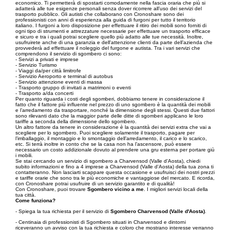
economico. Ti permetterà di spostarti comodamente nella fascia oraria che più si
adatterà alle tue esigenze personali senza dover ricorrere all’uso dei servizi del
trasporto pubblico. Gli autisti che collaborano con Cronoshare sono dei
professionisti con anni di esperienza alla guida di furgoni per tutto il territorio
italiano. I furgoni a loro disposizione per effettuare il ritiro dei mobili sono forniti di
ogni tipo di strumenti e attrezzature necessarie per effettuare un trasporto efficace
e sicuro e tra i quali potrai scegliere quello più adatto alle tue necessità. Inoltre,
usufruirete anche di una garanzia e dell'attenzione clienti da parte dell’azienda che
provvederà ad effettuare il noleggio del furgone e autista. Tra i vari servizi che
comprendono il servizio di sgombero ci sono:
- Servizi a privati e imprese
- Servizio Turismo
- Viaggi da/per città limitrofe
- Servizio Aeroporto e terminal di autobus
- Servizio attenzione eventi di massa
- Trasporto gruppo di invitati a matrimoni o eventi
- Trasporto a/da concerti
Per quanto riguarda i costi degli sgomberi, dobbiamo tenere in considerazione il
fatto che il fattore più influente nel prezzo di uno sgombero è la quantità dei mobili
e l’arredamento da trasportare, nonché la dimensione degli stessi. Questi due fattori
sono rilevanti dato che la maggior parte delle ditte di sgomberi applicano le loro
tariffe a seconda della dimensione dello sgombero.
Un altro fattore da tenere in considerazione è la quantità dei servizi extra che vai a
scegliere per lo sgombero. Puoi scegliere solamente il trasporto, pagare per
l’imballaggio, il montaggio e lo smontaggio dell’arredamento, il carico e lo scarico,
etc. Si terrà inoltre in conto che se la casa non ha l’ascensore, può essere
necessario un costo addizionale dovuto al prendere una gru esterna per portare giù
i mobili.
Se stai cercando un servizio di sgombero a Charvensod (Valle d'Aosta), chiedi
subito informazioni e fino a 4 imprese a Charvensod (Valle d'Aosta) della tua zona ti
contatteranno. Non lasciarti scappare questa occasione e usufruisci dei nostri prezzi
e tariffe orarie che sono tra le più economiche e vantaggiose del mercato. E ricorda,
con Cronoshare potrai usufruire di un servizio garantito e di qualità!
Con Cronoshare, puoi trovare
Sgombero vicino a me
. I migliori servizi locali della
tua città.
Come funziona?
- Spiega la tua richiesta per il servizio di
Sgombero Charvensod (Valle d'Aosta)
.
- Centinaia di professionisti di Sgombero situati in Charvensod e dintorni
riceveranno un avviso con la tua richiesta e coloro che mostrano interesse verranno