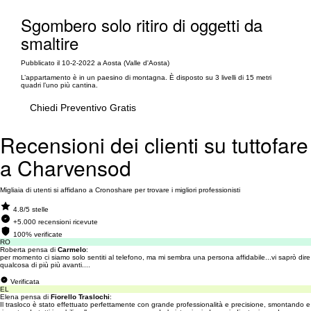
Sgombero solo ritiro di oggetti da
smaltire
Pubblicato il 10-2-2022 a Aosta (Valle d'Aosta)
L’appartamento è in un paesino di montagna. È disposto su 3 livelli di 15 metri
quadri l’uno più cantina.
Chiedi Preventivo Gratis
Recensioni dei clienti su tuttofare
a Charvensod
Migliaia di utenti si affidano a Cronoshare per trovare i migliori professionisti
4.8/5 stelle
+5.000 recensioni ricevute
100% verificate
RO
Roberta pensa di
Carmelo
:
per momento ci siamo solo sentiti al telefono, ma mi sembra una persona affidabile...vi saprò dire
qualcosa di più più avanti....
Verificata
EL
Elena pensa di
Fiorello Traslochi
:
Il trasloco è stato effettuato perfettamente con grande professionalità e precisione, smontando e