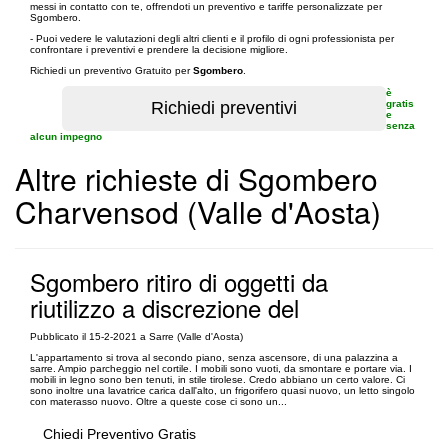
messi in contatto con te, offrendoti un preventivo e tariffe personalizzate per
Sgombero.
- Puoi vedere le valutazioni degli altri clienti e il profilo di ogni professionista per
confrontare i preventivi e prendere la decisione migliore.
Richiedi un preventivo Gratuito per
Sgombero
.
è
gratis
e
senza
alcun impegno
Altre richieste di Sgombero
Charvensod (Valle d'Aosta)
Sgombero ritiro di oggetti da
riutilizzo a discrezione del
Pubblicato il 15-2-2021 a Sarre (Valle d'Aosta)
L'appartamento si trova al secondo piano, senza ascensore, di una palazzina a
sarre. Ampio parcheggio nel cortile. I mobili sono vuoti, da smontare e portare via. I
mobili in legno sono ben tenuti, in stile tirolese. Credo abbiano un certo valore. Ci
sono inoltre una lavatrice carica dall'alto, un frigorifero quasi nuovo, un letto singolo
con materasso nuovo. Oltre a queste cose ci sono un...
Chiedi Preventivo Gratis