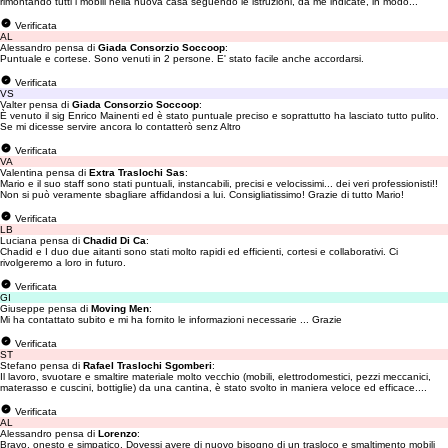
rimontando tutti i mobili nella nuova casa seguendo le istruzioni, da me indicate, in modo...
Verificata
AL
Alessandro pensa di
Giada Consorzio Soccoop
:
Puntuale e cortese. Sono venuti in 2 persone. E' stato facile anche accordarsi.
Verificata
VS
Valter pensa di
Giada Consorzio Soccoop
:
È venuto il sig Enrico Mainenti ed è stato puntuale preciso e soprattutto ha lasciato tutto pulito.
Se mi dicesse servire ancora lo contatterò senz Altro
Verificata
VA
Valentina pensa di
Extra Traslochi Sas
:
Mario e il suo staff sono stati puntuali, instancabili, precisi e velocissimi... dei veri professionisti!!
Non si può veramente sbagliare affidandosi a lui. Consigliatissimo! Grazie di tutto Mario!
Verificata
LB
Luciana pensa di
Chadid Di Ca
:
Chadid e I duo due aitanti sono stati molto rapidi ed efficienti, cortesi e collaborativi. Ci
rivolgeremo a loro in futuro.
Verificata
GI
Giuseppe pensa di
Moving Men
:
Mi ha contattato subito e mi ha fornito le informazioni necessarie ... Grazie
Verificata
ST
Stefano pensa di
Rafael Traslochi Sgomberi
:
Il lavoro, svuotare e smaltire materiale molto vecchio (mobili, elettrodomestici, pezzi meccanici,
materasso e cuscini, bottiglie) da una cantina, è stato svolto in maniera veloce ed efficace....
Verificata
AL
Alessandro pensa di
Lorenzo
:
Bravo, onesto e simpatico. Dovessi avere di nuovo bisogno di un trasloco e smaltimento mobili