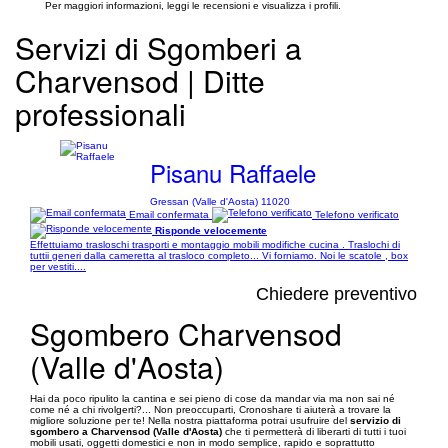
Per maggiori informazioni, leggi le recensioni e visualizza i profili.
Servizi di Sgomberi a
Charvensod | Ditte
professionali
Pisanu Raffaele
Gressan (Valle d'Aosta) 11020
Email confermata
Telefono verificato
Risponde velocemente
Effettuiamo trasloschi trasporti e montaggio mobili modifiche cucina . Traslochi di
tuttii generi dalla cameretta al trasloco completo... Vi forniamo. Noi le scatole , box
per vestiti....
Chiedere preventivo
Sgombero Charvensod
(Valle d'Aosta)
Hai da poco ripulito la cantina e sei pieno di cose da mandar via ma non sai né
come né a chi rivolgerti?... Non preoccuparti, Cronoshare ti aiuterà a trovare la
migliore soluzione per te! Nella nostra piattaforma potrai usufruire del
servizio di
sgombero a Charvensod (Valle d'Aosta)
che ti permetterà di liberarti di tutti i tuoi
mobili usati, oggetti domestici e non in modo semplice, rapido e soprattutto