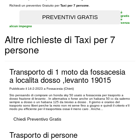
Richiedi un preventivo Gratuito per
Taxi per 7 persone
.
è
gratis
e
senza
alcun impegno
Altre richieste di Taxi per 7
persone
Transporto di 1 moto da fossacesia
a localita dosso ,levanto 19015
Pubblicato il 14-2-2023 a Fossacesia (Chieti)
Sto pensando di comprare un honda sky 50 usato a fossacesia per trasporto a
dosso frazione di levanto . In alternativa o forse anche un habana 50 cc da salerno
sempre a dosso o un habana 125 da treviso a dosso . Il giorno e orarioo del
trasporto sono liberi perche la moto non mi serve fino a giugno e quindi il criterio e'il
modo piu efficiente per il trasportista ossai il meno caro . Anche...
Chiedi Preventivo Gratis
Trasporto di persone