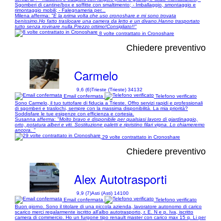
Sgomberi di cantine/box e soffitte con smaltimento; - Imballaggio, smontaggio e
rimontaggio mobili; - Falegnameria per...
Milena afferma:
"È la prima volta che uso cronoshare e mi sono trovata
benissimo.Ho fatto traslocare una camera da letto e un divano.Hanno trasportato
tutto senza rovinare nulla.Prezzo ottimo!Consigliato!!"
8 volte contrattato in Cronoshare
Chiedere preventivo
Carmelo
9,6 (6)
Trieste (Trieste) 34132
Email confermata
Telefono verificato
Sono Carmelo, il tuo tuttofare di fiducia a Trieste. Offro servizi rapidi e professionali
di sgomberi e traslochi, sempre con la massima disponibilità. La mia priorità?
Soddisfare le tue esigenze con efficienza e cortesia.
Susanna afferma:
"Molto bravo e disponibile per qualsiasi lavoro di giardinaggio,
orto, potatura alberi e viti. Sostituzione paletti e ripristino filari vigna. Lo chiameremo
ancora. "
29 volte contrattato in Cronoshare
Chiedere preventivo
Alex Autotrasporti
9,9 (7)
Asti (Asti) 14100
Email confermata
Telefono verificato
Buon giorno. Sono il titolare di una piccola azienda, lavoratore autonomo di carico
scarico merci regalarmente iscritto all'albo autotrasporto, r. E. N e p. Iva, iscritto
camera di commercio. Ho un furgone tipo renault master con carico max 15 q. Li per