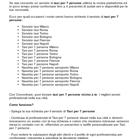
Se stai cercando un servizio di
taxi per 7 persone
utilizza la nostra piattaforma ed
in poco tempo potrai confrontare fino a 4 preventivi di autisti seri e disponibili per le
tue necessità.
Ecco per quali occasioni i nostri utenti hanno richiesto il servizio di
taxi per 7
persone
:
Servizio taxi Milano
Servizio taxi Roma
Servizio taxi Torino
Servizio taxi Bologna
Servizio taxi Firenze
Servizio taxi Napoli
Taxi per 7 persone Milano
Taxi per 7 persone Roma
Taxi per 7 persone Torino
Taxi per 7 persone Bologna
Taxi per 7 persone Firenze
Taxi per 7 persone Napoli
Navetta per 7 persone aeroporto Milano
Navetta per 7 persone aeroporto Roma
Navetta per 7 persone aeroporto Torino
Navetta per 7 persone aeroporto Bologna
Navetta per 7 persone aeroporto Firenze
Navetta per 7 persone aeroporto Napoli
Con Cronoshare, puoi trovare
taxi per 7 persone vicino a te
. I migliori servizi
professionali nella tua città.
Come funziona?
- Spiega la tua richiesta per il servizio di
Taxi per 7 persone
.
- Centinaia di professionisti di Taxi per 7 persone situati nella tua città e dintorni
riceveranno un avviso con la tua richiesta e coloro che mostrano interesse verranno
messi in contatto con te, offrendoti un preventivo e tariffe personalizzate per Taxi
per 7 persone.
- Puoi vedere le valutazioni degli altri clienti e il profilo di ogni professionista per
confrontare i preventivi e prendere la decisione migliore.