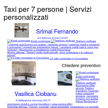
Taxi per 7 persone | Servizi
personalizzati
Srimal Fernando
9,6 (6)
Como (Como) 22100
Email confermata
Telefono verificato
* noleggio auto/furgoni con autista * trasporto personi * trasporto mobili e montaggi
e smontaggi * progetti per arredamenti misure * vendiamo mobili usati e nuovi (per
richiesta) * Riparazione e installazione mobili Prezzi bassi
Monica afferma:
"Srimal è molto professionale, sono soddisfatta e lo utilizzerò
ancora"
13 volte contrattato in Cronoshare
Chiedere preventivo
Email confermata
1/10
Telefono verificato
Buongiorno Offro
servizio Trasloco
Vasilica Ciobanu
Sgombero Trasporto
Infissi cassonetti
persiane, zanzariere
Furgone con autista
9 (4)
Marghera (Venezia) 30175
Pittore Montaggio e
smontaggio mobili e cucina Sgombero ( casa-cantina-uffici)
Antonella afferma:
"Preciso, puntuale, prezzi accettabili, competenza. Lo consiglio