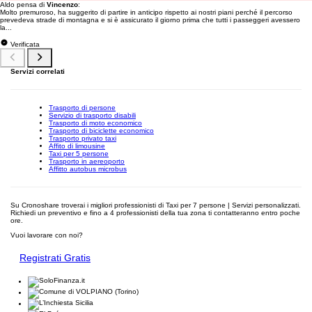
Aldo pensa di
Vincenzo
:
Molto premuroso, ha suggerito di partire in anticipo rispetto ai nostri piani perché il percorso
prevedeva strade di montagna e si è assicurato il giorno prima che tutti i passeggeri avessero
la...
Verificata
Servizi correlati
Trasporto di persone
Servizio di trasporto disabili
Trasporto di moto economico
Trasporto di biciclette economico
Trasporto privato taxi
Affito di limousine
Taxi per 5 persone
Trasporto in aereoporto
Affitto autobus microbus
Su Cronoshare troverai i migliori professionisti di Taxi per 7 persone | Servizi personalizzati.
Richiedi un preventivo e fino a 4 professionisti della tua zona ti contatteranno entro poche
ore.
Vuoi lavorare con noi?
Registrati Gratis