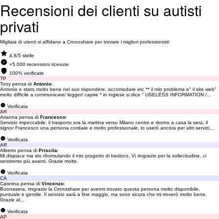
Recensioni dei clienti su autisti
privati
Migliaia di utenti si affidano a Cronoshare per trovare i migliori professionisti
4.8/5 stelle
+5.000 recensioni ricevute
100% verificate
TP
Tony pensa di
Antonio
:
Antonio e stato molto bene nel suo rispondere, accomodare etc ** il mio problema e" il site web"
molto difficile a communicare/ legger/ capire * in inglese si dice " USELESS INFORMATION /...
Verificata
AR
Arianna pensa di
Francesco
:
Servizio impeccabile, il trasporto era la mattina verso Milano centro e ritorno a casa la sera, il
signor Francesco una persona cordiale e molto professionale, lo userò ancora per altri servizi,...
Verificata
AR
Alberto pensa di
Priscila
:
Mi dispiace ma sto riformulando il mio progetto di trasloco. Vi ringrazio per la sollecitudine, ci
sentiremo più avanti. Grazie molte.
Verificata
CA
Caterina pensa di
Vincenzo
:
Buonasera, ringrazio la Cronoshare per avermi trovato questa persona molto disponibile,
puntuale e gentile. Il servizio sarà a fine maggio, ma sono sicura che mi troverò molto bene.
Grazie al...
Verificata
AP