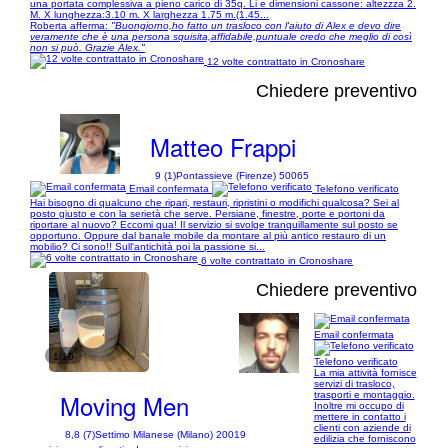
una portata complessiva a pieno carico di 35q. Li e dimensioni cassone: altezzza 2.
M. X lunghezza:3.10 m. X larghezza 1.75 m.(1.45...
Roberta afferma:
"Buongiorno,ho fatto un trasloco con l'aiuto di Alex e devo dire
veramente che è una persona squisita,affidabile,puntuale credo che meglio di così
non si può. Grazie Alex."
12 volte contrattato in Cronoshare
Chiedere preventivo
Matteo Frappi
9 (1)
Pontassieve (Firenze) 50065
Email confermata
Telefono verificato
Hai bisogno di qualcuno che ripari, restauri, ripristini o modifichi qualcosa? Sei al
posto giusto e con la serietà che serve. Persiane, finestre, porte e portoni da
riportare al nuovo? Eccomi qua! Il servizio si svolge tranquillamente sul posto se
opportuno. Oppure dal banale mobile da montare al più antico restauro di un
mobilio? Ci sono!! Sull'antichità poi la passione si...
6 volte contrattato in Cronoshare
Chiedere preventivo
Email confermata
1/10
Telefono verificato
La mia attività fornisce
servizi di trasloco,
Moving Men
trasporti e montaggio.
Inoltre mi occupo di
mettere in contatto i
clienti con aziende di
8,8 (7)
Settimo Milanese (Milano) 20019
edilizia che forniscono