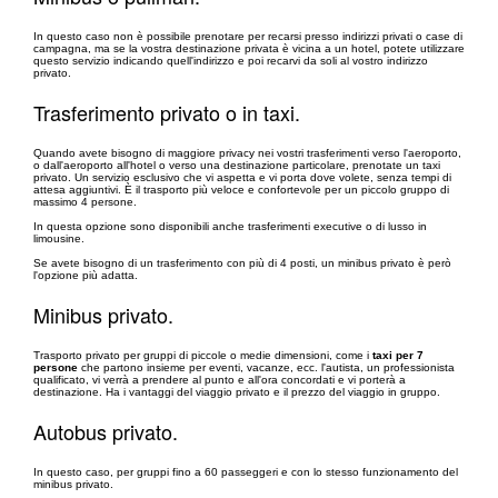
In questo caso non è possibile prenotare per recarsi presso indirizzi privati o case di
campagna, ma se la vostra destinazione privata è vicina a un hotel, potete utilizzare
questo servizio indicando quell'indirizzo e poi recarvi da soli al vostro indirizzo
privato.
Trasferimento privato o in taxi.
Quando avete bisogno di maggiore privacy nei vostri trasferimenti verso l'aeroporto,
o dall'aeroporto all'hotel o verso una destinazione particolare, prenotate un taxi
privato. Un servizio esclusivo che vi aspetta e vi porta dove volete, senza tempi di
attesa aggiuntivi. È il trasporto più veloce e confortevole per un piccolo gruppo di
massimo 4 persone.
In questa opzione sono disponibili anche trasferimenti executive o di lusso in
limousine.
Se avete bisogno di un trasferimento con più di 4 posti, un minibus privato è però
l'opzione più adatta.
Minibus privato.
Trasporto privato per gruppi di piccole o medie dimensioni, come i
taxi per 7
persone
che partono insieme per eventi, vacanze, ecc. l'autista, un professionista
qualificato, vi verrà a prendere al punto e all'ora concordati e vi porterà a
destinazione. Ha i vantaggi del viaggio privato e il prezzo del viaggio in gruppo.
Autobus privato.
In questo caso, per gruppi fino a 60 passeggeri e con lo stesso funzionamento del
minibus privato.