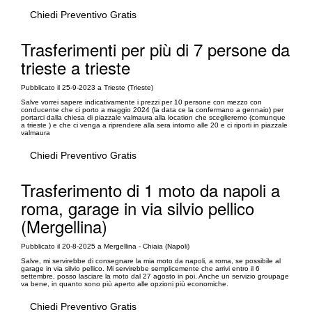
Chiedi Preventivo Gratis
Trasferimenti per più di 7 persone da
trieste a trieste
Pubblicato il 25-9-2023 a Trieste (Trieste)
Salve vorrei sapere indicativamente i prezzi per 10 persone con mezzo con
conducente che ci porto a maggio 2024 (la data ce la confermano a gennaio) per
portarci dalla chiesa di piazzale valmaura alla location che sceglieremo (comunque
a trieste ) e che ci venga a riprendere alla sera intorno alle 20 e ci riporti in piazzale
valmaura
Chiedi Preventivo Gratis
Trasferimento di 1 moto da napoli a
roma, garage in via silvio pellico
(Mergellina)
Pubblicato il 20-8-2025 a Mergellina - Chiaia (Napoli)
Salve, mi servirebbe di consegnare la mia moto da napoli, a roma, se possibile al
garage in via silvio pellico. Mi servirebbe semplicemente che arrivi entro il 6
settembre, posso lasciare la moto dal 27 agosto in poi. Anche un servizio groupage
va bene, in quanto sono più aperto alle opzioni più economiche.
Chiedi Preventivo Gratis