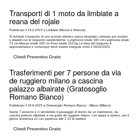
Transporti di 1 moto da limbiate a
reana del rojale
Pubblicato il 14-2-2023 a Limbiate (Monza e Brianza)
Si richiede il trasporto di uno scooter elettrico marca shoprider cabinato per anziani
e disabili con le seguenti caratteristiche: Lunghezza totale 160 cm Larghezza totale
73 cm Altezza totale 165 cm Peso totale 210 kg La data del trasporto è
approssimativa e comunque deve essere eseguito entro il 24/02/2023.
Chiedi Preventivo Gratis
Trasferimenti per 7 persone da via
de ruggiero milano a cascina
palazzo albairate (Gratosoglio
Romano Bianco)
Pubblicato il 19-6-2025 a Gratosoglio Romano Bianco - Milano (Milano)
Siamo 7 persone e ci servirebbe il passaggio di ritorno da un matrimonio, da
cascina palazzo albairate a via guido de ruggiero milano, con tappa a siziano, per il
giorno domenica 22 con partenza alle 2.15 di mattina
Chiedi Preventivo Gratis