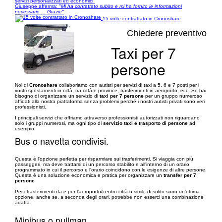
servizi personalizzati ed economici.
Giuseppe afferma:
"Mi ha contattato subito e mi ha fornito le informazioni
necessarie ... Grazie"
15 volte contrattato in Cronoshare
Chiedere preventivo
Taxi per 7
persone
1/2
Noi di
Cronoshare
collaboriamo con autisti per servizi di taxi a 5, 6 e 7 posti per i
vostri spostamenti in città, tra città e province, trasferimenti in aeroporto, ecc. Se hai
bisogno di organizzare un servizio di
taxi per 7 persone
per un gruppo numeroso
affidati alla nostra piattaforma senza problemi perché i nostri autisti privati sono veri
professionisti.
I principali servizi che offriamo attraverso professionisti autorizzati non riguardano
solo i gruppi numerosi, ma ogni tipo di
servizio taxi e trasporto di persone
ad
esempio:
Bus o navetta condivisi.
Questa è l'opzione perfetta per risparmiare sui trasferimenti. Si viaggia con più
passeggeri, ma deve trattarsi di un percorso stabilito e all'interno di un orario
programmato in cui il percorso e l'orario coincidono con le esigenze di altre persone.
Questa è una soluzione economica e pratica per organizzare un
transfer per 7
persone
Per i trasferimenti da e per l'aeroporto/centro città o simili, di solito sono un'ottima
opzione, anche se, a seconda degli orari, potrebbe non esserci una combinazione
adatta.
Minibus o pullman.