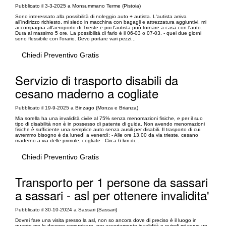
Pubblicato il 3-3-2025 a Monsummano Terme (Pistoia)
Sono interessato alla possibilità di noleggio auto + autista. L'autista arriva
all'indirizzo richiesto, mi siedo in macchina con bagagli e attrezzatura aggiuntivi, mi
accompagna all'aeroporto di Trieste e poi l'autista può tornare a casa con l'auto.
Dura al massimo 5 ore. La possibilità di farlo è il 06-03 o 07-03. - quei due giorni
sono flessibile con l'orario. Devo portare vari pezzi...
Chiedi Preventivo Gratis
Servizio di trasporto disabili da
cesano maderno a cogliate
Pubblicato il 19-9-2025 a Binzago (Monza e Brianza)
Mia sorella ha una invalidità civile al 75% senza menomazioni fisiche, e per il suo
tipo di disabilità non è in possesso di patente di guida. Non avendo menomazioni
fisiche è sufficiente una semplice auto senza ausili per disabili. Il trasporto di cui
avremmo bisogno è da lunedì a venerdì: - Alle ore 13.00 da via trieste, cesano
maderno a via delle primule, cogliate - Circa 6 km di...
Chiedi Preventivo Gratis
Transporto per 1 persone da sassari
a sassari - asl per ottenere invalidita'
Pubblicato il 30-10-2024 a Sassari (Sassari)
Dovrei fare una visita presso la asl, non so ancora dove di preciso è il luogo in
quanto me lo devono comunicare, per accertamento invalidità e quindi mi serve un