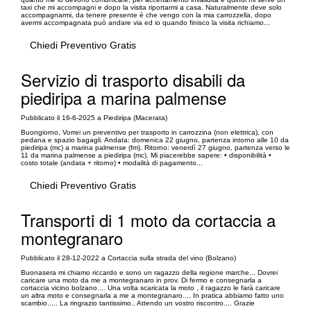
taxi che mi accompagni e dopo la visita riportarmi a casa. Naturalmente deve solo
accompagnarmi, da tenere presente è che vengo con la mia carrozzella, dopo
avermi accompagnata può andare via ed io quando finisco la visita richiamo...
Chiedi Preventivo Gratis
Servizio di trasporto disabili da
piediripa a marina palmense
Pubblicato il 16-6-2025 a Piediripa (Macerata)
Buongiorno, Vorrei un preventivo per trasporto in carrozzina (non elettrica), con
pedana e spazio bagagli. Andata: domenica 22 giugno, partenza intorno alle 10 da
piediripa (mc) a marina palmense (fm). Ritorno: venerdì 27 giugno, partenza verso le
11 da marina palmense a piediripa (mc). Mi piacerebbe sapere: • disponibilità •
costo totale (andata + ritorno) • modalità di pagamento...
Chiedi Preventivo Gratis
Transporti di 1 moto da cortaccia a
montegranaro
Pubblicato il 28-12-2022 a Cortaccia sulla strada del vino (Bolzano)
Buonasera mi chiamo riccardo e sono un ragazzo della regione marche... Dovrei
caricare una moto da me a montegranaro in prov. Di fermo e consegnarla a
cortaccia vicino bolzano.... Una volta scaricata la moto , il ragazzo le farà caricare
un altra moto e consegnarla a me a montegranaro.... In pratica abbiamo fatto uno
scambio..... La ringrazio tantissimo.. Attendo un vostro riscontro.... Grazie