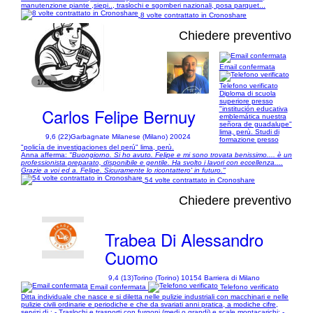
manutenzione piante ,siepi.., traslochi e sgomberi nazionali, posa parquet...
8 volte contrattato in Cronoshare
Chiedere preventivo
Email confermata
1/13
Telefono verificato
Diploma di scuola
superiore presso
Carlos Felipe Bernuy
"institución educativa
emblemática nuestra
señora de guadalupe"
lima, perù. Studi di
9,6 (22)
Garbagnate Milanese (Milano) 20024
formazione presso
"policía de investigaciones del perú" lima, perù.
Anna afferma:
"Buongiorno. Si ho avuto. Felipe e mi sono trovata benissimo.... è un
professionista preparato, disponibile e gentile. Ha svolto i lavori con eccellenza....
Grazie a voi ed a. Felipe. Sicuramente lo ricontattero' in futuro."
54 volte contrattato in Cronoshare
Chiedere preventivo
Trabea Di Alessandro
Cuomo
9,4 (13)
Torino (Torino) 10154 Barriera di Milano
Email confermata
Telefono verificato
Ditta individuale che nasce e si diletta nelle pulizie industriali con macchinari e nelle
pulizie civili ordinarie e periodiche e che da svariati anni pratica, a modiche cifre,
servizi di : - Traslochi e trasporti con furgoni (medi o grandi) e scale montacarichi; -