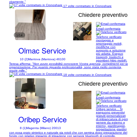
vivamente."
17 volte contrattato in Cronoshare
Chiedere preventivo
Email confermata
1/14
Telefono verificato
montaggio e
smontaggio mobili,
Olmac Service
modifiche con
supporto e soluzione
più adatta. Eseguo
trasporti, traslochi e
10 (2)
Mantova (Mantova) 46100
sgomberi (ritiro mobili).
Teresa afferma:
"Non avuto possibilità conoscere Vostra agenzia, complimenti per la
organizzazione. Per quanto riguarda professionalità, sono stata molto contenta,
grazie mille."
18 volte contrattato in Cronoshare
Chiedere preventivo
Email confermata
1/13
Telefono verificato
Oribep service... Si
eseguono preventivi
Oribep Service
gratuiti personalizzati
di imbiancatura di ogni
genere da esterno e
interno, giardinaggio,
8 (1)
Magenta (Milano) 20013
progettazione giardini
con posa prato sintetico e naturale sia rotoli che con semina dopo preparazione del
fondo con relativo impianto di irrigazione con sensore bluetooth di controllo,