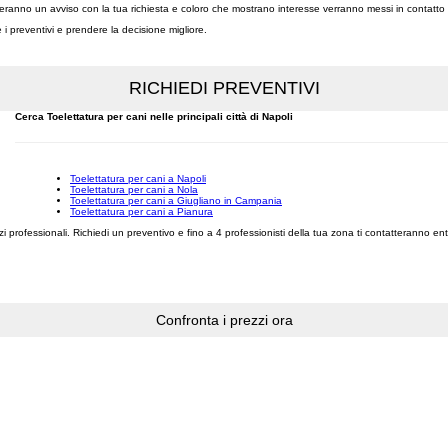
riceveranno un avviso con la tua richiesta e coloro che mostrano interesse verranno messi in contatto
re i preventivi e prendere la decisione migliore.
Cerca Toelettatura per cani nelle principali città di Napoli
Toelettatura per cani a Napoli
Toelettatura per cani a Nola
Toelettatura per cani a Giugliano in Campania
Toelettatura per cani a Pianura
vizi professionali. Richiedi un preventivo e fino a 4 professionisti della tua zona ti contatteranno e