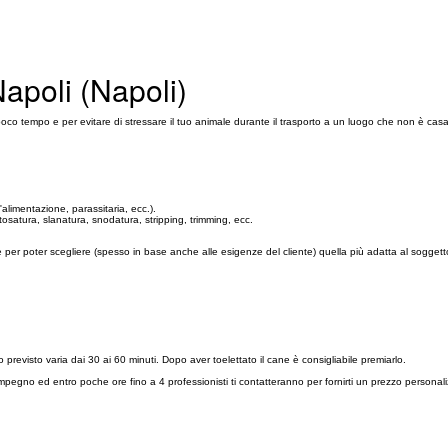
Napoli (Napoli)
 tempo e per evitare di stressare il tuo animale durante il trasporto a un luogo che non è casa su
'alimentazione, parassitaria, ecc.).
tosatura, slanatura, snodatura, stripping, trimming, ecc.
e per poter scegliere (spesso in base anche alle esigenze del cliente) quella più adatta al soggett
po previsto varia dai 30 ai 60 minuti. Dopo aver toelettato il cane è consigliabile premiarlo.
impegno ed entro poche ore fino a 4 professionisti ti contatteranno per fornirti un prezzo person