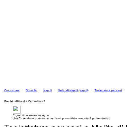
Cronoshare
Domicilio
Napoli
Melito di Napoli (Napoli)
Toelettatura per cani
Perché affidarsi a Cronoshare?
E gratuito e senza impegno
Usa Cronoshare gratuitamente: ricevi preventivi e contatta 4 professionisti.