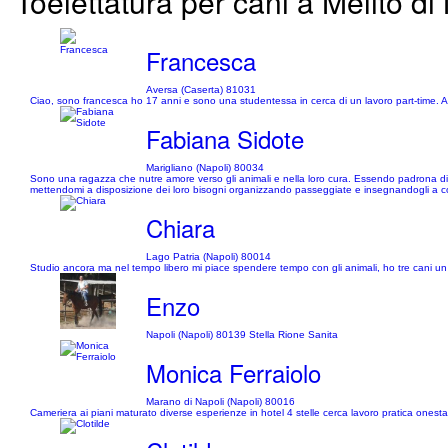
Toelettatura per cani a Melito di 
Francesca
Aversa (Caserta) 81031
Ciao, sono francesca ho 17 anni e sono una studentessa in cerca di un lavoro part-time. Am
Fabiana Sidote
Marigliano (Napoli) 80034
Sono una ragazza che nutre amore verso gli animali e nella loro cura. Essendo padrona di tr
mettendomi a disposizione dei loro bisogni organizzando passeggiate e insegnandogli a co
Chiara
Lago Patria (Napoli) 80014
Studio ancora ma nel tempo libero mi piace spendere tempo con gli animali, ho tre cani u
Enzo
Napoli (Napoli) 80139 Stella Rione Sanita
Monica Ferraiolo
Marano di Napoli (Napoli) 80016
Cameriera ai piani maturato diverse esperienze in hotel 4 stelle cerca lavoro pratica onesta