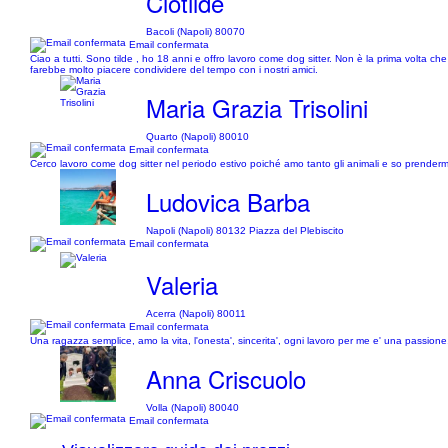
Clotilde
Bacoli (Napoli) 80070
Email confermata
Ciao a tutti. Sono tilde , ho 18 anni e offro lavoro come dog sitter. Non è la prima volta ch
farebbe molto piacere condividere del tempo con i nostri amici.
Maria Grazia Trisolini
Quarto (Napoli) 80010
Email confermata
Cerco lavoro come dog sitter nel periodo estivo poiché amo tanto gli animali e so prender
Ludovica Barba
Napoli (Napoli) 80132 Piazza del Plebiscito
Email confermata
Valeria
Acerra (Napoli) 80011
Email confermata
Una ragazza semplice, amo la vita, l'onesta', sincerita', ogni lavoro per me e' una passione, l
Anna Criscuolo
Volla (Napoli) 80040
Email confermata