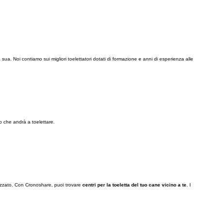
a. Noi contiamo sui migliori toelettatori dotati di formazione e anni di esperienza alle
o che andrà a toelettare.
alizzato. Con Cronoshare, puoi trovare
centri per la toeletta del tuo cane vicino a te
. I