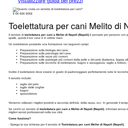
Visualizzare guida dei prezzi
€
€€
€€€
€€€€
Toelettatura per cani Melito di 
Il servizio di
toelettatura per cani a Melito di Napoli (Napoli)
è pensato per persone con poco
spalle, quindi il tuo cane è in ottime mani.
Un toelettatore possiede una formazione nei seguenti campi:
Preparazione sulla biologia del cane.
Preparazione sulla psicologia del cane.
Preparazione sulle razze più comuni.
Preparazione sulle patologie più comuni della pelle e del pelo (batterica, legata all
Preparazione sulle tecniche di toelettatura: bagno e asciugatura, taglio a forbice, 
Inoltre il toelettatore deve essere in grado di padroneggiare perfettamente tutte le tecnich
Il servizio include:
taglio del pelo
taglio delle unghie
bagno
spazzolatura
Verranno utilizzati i migliori prodotti a seconda dell’età, della razza, ecc. In generale il tem
Se cerchi un servizio di
toelettatura per cani a Melito di Napoli (Napoli)
, informati senza 
migliori servizi professionali nella tua città.
Come funziona?
- Spiega la tua richiesta per il servizio di
Toelettatura per cani Melito di Napoli (Napoli)
.