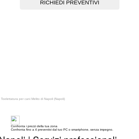
Toelettatura per cani Melito di Napoli (Napoli)
Confronta i prezzi della tua zona
Confronta fino a 4 preventivi dal tuo PC o smartphone, senza impegno.