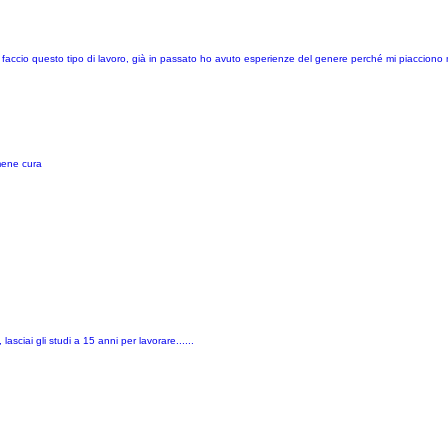
e faccio questo tipo di lavoro, già in passato ho avuto esperienze del genere perché mi piacciono mo
mene cura
asciai gli studi a 15 anni per lavorare......