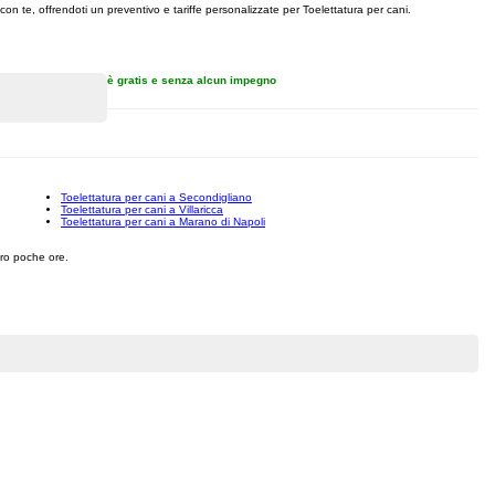
 con te, offrendoti un preventivo e tariffe personalizzate per Toelettatura per cani.
è gratis e senza alcun impegno
Toelettatura per cani a Secondigliano
Toelettatura per cani a Villaricca
Toelettatura per cani a Marano di Napoli
ntro poche ore.