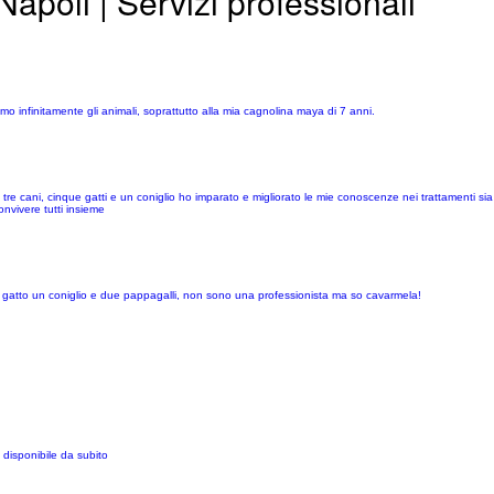
Napoli | Servizi professionali
o infinitamente gli animali, soprattutto alla mia cagnolina maya di 7 anni.
e cani, cinque gatti e un coniglio ho imparato e migliorato le mie conoscenze nei trattamenti sia
nvivere tutti insieme
n gatto un coniglio e due pappagalli, non sono una professionista ma so cavarmela!
 disponibile da subito