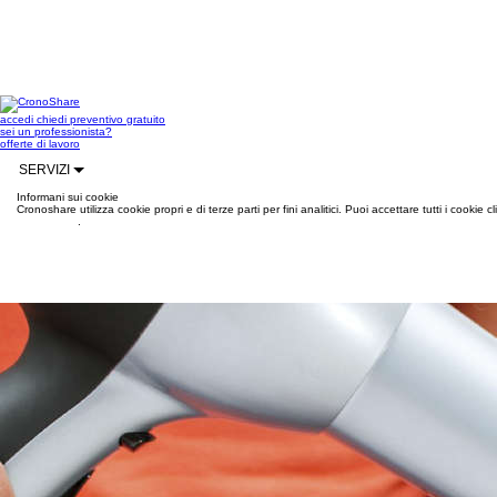
accedi
chiedi preventivo gratuito
sei un professionista?
offerte di lavoro
SERVIZI
Informani sui cookie
Cronoshare utilizza cookie propri e di terze parti per fini analitici. Puoi accettare tutti i cookie
informazioni
.