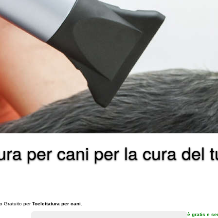
atura per cani per la cura de
vo Gratuito per
Toelettatura per cani
.
è gratis e s