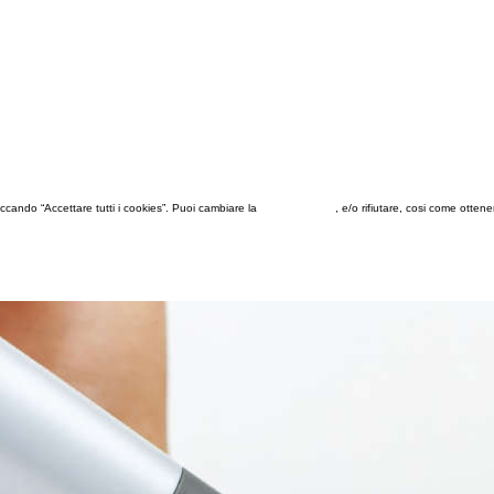
 cliccando “Accettare tutti i cookies”. Puoi cambiare la
configurazione
, e/o rifiutare, cosi come otten