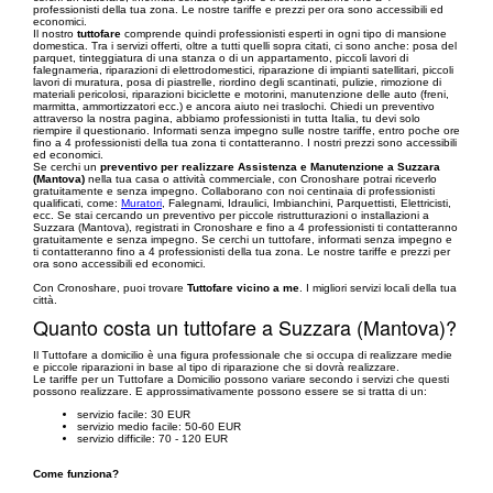
professionisti della tua zona. Le nostre tariffe e prezzi per ora sono accessibili ed
economici.
Il nostro
tuttofare
comprende quindi professionisti esperti in ogni tipo di mansione
domestica. Tra i servizi offerti, oltre a tutti quelli sopra citati, ci sono anche: posa del
parquet, tinteggiatura di una stanza o di un appartamento, piccoli lavori di
falegnameria, riparazioni di elettrodomestici, riparazione di impianti satellitari, piccoli
lavori di muratura, posa di piastrelle, riordino degli scantinati, pulizie, rimozione di
materiali pericolosi, riparazioni biciclette e motorini, manutenzione delle auto (freni,
marmitta, ammortizzatori ecc.) e ancora aiuto nei traslochi. Chiedi un preventivo
attraverso la nostra pagina, abbiamo professionisti in tutta Italia, tu devi solo
riempire il questionario. Informati senza impegno sulle nostre tariffe, entro poche ore
fino a 4 professionisti della tua zona ti contatteranno. I nostri prezzi sono accessibili
ed economici.
Se cerchi un
preventivo per realizzare Assistenza e Manutenzione a Suzzara
(Mantova)
nella tua casa o attività commerciale, con Cronoshare potrai riceverlo
gratuitamente e senza impegno. Collaborano con noi centinaia di professionisti
qualificati, come:
Muratori
, Falegnami, Idraulici, Imbianchini, Parquettisti, Elettricisti,
ecc. Se stai cercando un preventivo per piccole ristrutturazioni o installazioni a
Suzzara (Mantova), registrati in Cronoshare e fino a 4 professionisti ti contatteranno
gratuitamente e senza impegno. Se cerchi un tuttofare, informati senza impegno e
ti contatteranno fino a 4 professionisti della tua zona. Le nostre tariffe e prezzi per
ora sono accessibili ed economici.
Con Cronoshare, puoi trovare
Tuttofare vicino a me
. I migliori servizi locali della tua
città.
Quanto costa un tuttofare a Suzzara (Mantova)?
Il Tuttofare a domicilio è una figura professionale che si occupa di realizzare medie
e piccole riparazioni in base al tipo di riparazione che si dovrà realizzare.
Le tariffe per un Tuttofare a Domicilio possono variare secondo i servizi che questi
possono realizzare. E approssimativamente possono essere se si tratta di un:
servizio facile: 30 EUR
servizio medio facile: 50-60 EUR
servizio difficile: 70 - 120 EUR
Come funziona?