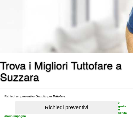
Trova i Migliori Tuttofare a
Suzzara
Richiedi un preventivo Gratuito per
Tuttofare
.
è
gratis
e
senza
alcun impegno