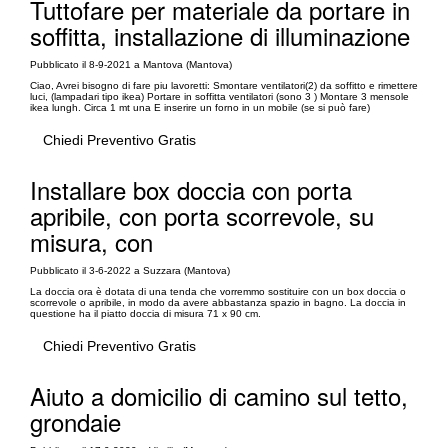
Tuttofare per materiale da portare in
soffitta, installazione di illuminazione
Pubblicato il 8-9-2021 a Mantova (Mantova)
Ciao, Avrei bisogno di fare piu lavoretti: Smontare ventilatori(2) da soffitto e rimettere
luci, (lampadari tipo ikea) Portare in soffitta ventilatori (sono 3 ) Montare 3 mensole
ikea lungh. Circa 1 mt una E inserire un forno in un mobile (se si può fare)
Chiedi Preventivo Gratis
Installare box doccia con porta
apribile, con porta scorrevole, su
misura, con
Pubblicato il 3-6-2022 a Suzzara (Mantova)
La doccia ora è dotata di una tenda che vorremmo sostituire con un box doccia o
scorrevole o apribile, in modo da avere abbastanza spazio in bagno. La doccia in
questione ha il piatto doccia di misura 71 x 90 cm.
Chiedi Preventivo Gratis
Aiuto a domicilio di camino sul tetto,
grondaie