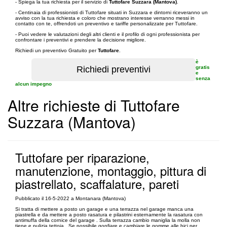
- Spiega la tua richiesta per il servizio di
Tuttofare Suzzara (Mantova)
.
- Centinaia di professionisti di Tuttofare situati in Suzzara e dintorni riceveranno un
avviso con la tua richiesta e coloro che mostrano interesse verranno messi in
contatto con te, offrendoti un preventivo e tariffe personalizzate per Tuttofare.
- Puoi vedere le valutazioni degli altri clienti e il profilo di ogni professionista per
confrontare i preventivi e prendere la decisione migliore.
Richiedi un preventivo Gratuito per
Tuttofare
.
è
gratis
e
senza
alcun impegno
Altre richieste di Tuttofare
Suzzara (Mantova)
Tuttofare per riparazione,
manutenzione, montaggio, pittura di
piastrellato, scaffalature, pareti
Pubblicato il 16-5-2022 a Montanara (Mantova)
Si tratta di mettere a posto un garage e una terrazza nel garage manca una
piastrella e da mettere a posto rasatura e pilastrini esternamente la rasatura con
antimuffa della cornice del garage . Sulla terrazza cambio maniglia la molla non
tiene e pulizia tettoia . Se possibile gonfiare e cambiare le gomme alle bici per