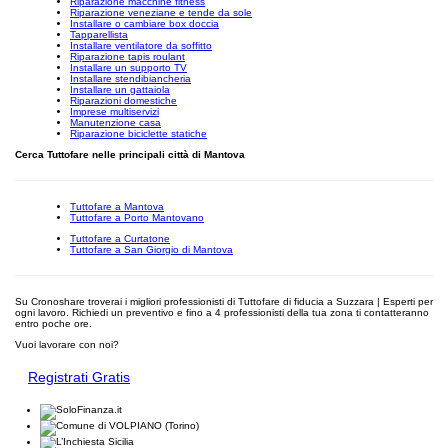
Riparazione macchine fitness
Riparazione veneziane e tende da sole
Installare o cambiare box doccia
Tapparellista
Installare ventilatore da soffitto
Riparazione tapis roulant
Installare un supporto TV
Installare stendibiancheria
Installare un gattaiola
Riparazioni domestiche
Imprese multiservizi
Manutenzione casa
Riparazione biciclette statiche
Cerca Tuttofare nelle principali città di Mantova
Tuttofare a Mantova
Tuttofare a Porto Mantovano
Tuttofare a Curtatone
Tuttofare a San Giorgio di Mantova
Su Cronoshare troverai i migliori professionisti di Tuttofare di fiducia a Suzzara | Esperti per
ogni lavoro. Richiedi un preventivo e fino a 4 professionisti della tua zona ti contatteranno
entro poche ore.
Vuoi lavorare con noi?
Registrati Gratis