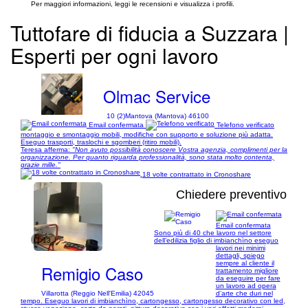
Per maggiori informazioni, leggi le recensioni e visualizza i profili.
Tuttofare di fiducia a Suzzara |
Esperti per ogni lavoro
Olmac Service
10 (2)
Mantova (Mantova) 46100
Email confermata
Telefono verificato
montaggio e smontaggio mobili, modifiche con supporto e soluzione più adatta.
Eseguo trasporti, traslochi e sgomberi (ritiro mobili).
Teresa afferma:
"Non avuto possibilità conoscere Vostra agenzia, complimenti per la
organizzazione. Per quanto riguarda professionalità, sono stata molto contenta,
grazie mille."
18 volte contrattato in Cronoshare
Chiedere preventivo
Email confermata
Sono più di 40 che lavoro nel settore
1/13
dell’edilizia figlio di imbianchìno eseguo
lavori nei minimi
dettagli, spiego
sempre al cliente il
Remigio Caso
trattamento migliore
da eseguire per fare
un lavoro ad opera
Villarotta (Reggio Nell'Emilia) 42045
d’arte che duri nel
tempo. Eseguo lavori di imbianchìno, cartongesso, cartongesso decorativo con led,