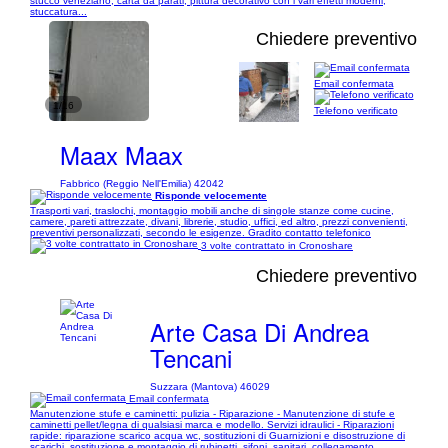
stucco veneziano, carta da parati, pittura decorativo con i vari effetti moderni,
stuccatura...
Chiedere preventivo
Email confermata
1/16
Telefono verificato
Maax Maax
Fabbrico (Reggio Nell'Emilia) 42042
Risponde velocemente
Trasporti vari, traslochi, montaggio mobili anche di singole stanze come cucine,
camere, pareti attrezzate, divani, librerie, studio, uffici, ed altro, prezzi convenienti,
preventivi personalizzati, secondo le esigenze. Gradito contatto telefonico
3 volte contrattato in Cronoshare
Chiedere preventivo
Arte Casa Di Andrea
Tencani
Suzzara (Mantova) 46029
Email confermata
Manutenzione stufe e caminetti: pulizia - Riparazione - Manutenzione di stufe e
caminetti pellet/legna di qualsiasi marca e modello. Servizi idraulici - Riparazioni
rapide: riparazione scarico acqua wc, sostituzioni di Guarnizioni e disostruzione di
scarichi, sostituzione e montaggio di rubinetti, sifoni, sanitari, collegamento