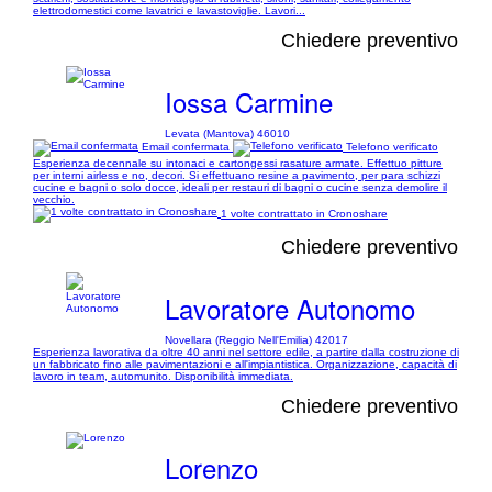
elettrodomestici come lavatrici e lavastoviglie. Lavori...
Chiedere preventivo
Iossa Carmine
Levata (Mantova) 46010
Email confermata
Telefono verificato
Esperienza decennale su intonaci e cartongessi rasature armate. Effettuo pitture
per interni airless e no, decori. Si effettuano resine a pavimento, per para schizzi
cucine e bagni o solo docce, ideali per restauri di bagni o cucine senza demolire il
vecchio.
1 volte contrattato in Cronoshare
Chiedere preventivo
Lavoratore Autonomo
Novellara (Reggio Nell'Emilia) 42017
Esperienza lavorativa da oltre 40 anni nel settore edile, a partire dalla costruzione di
un fabbricato fino alle pavimentazioni e all'impiantistica. Organizzazione, capacità di
lavoro in team, automunito. Disponibilità immediata.
Chiedere preventivo
Lorenzo