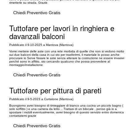
rimetterle su strada. Grazie
Chiedi Preventivo Gratis
Tuttofare per lavori in ringhiera e
davanzali balconi
Pubblicato il 9-10-2025 a Mantova (Mantova)
Vorrei mettere delle aste con una rete morbida di quelle che non si vedono molto
sui due balconi della casa in cui sto per trasferirmi, il materiale lo posso anche
procurare io Serve fissare le aste senza alterare la costruzione ne essere invasivi
perché sono in affitto, sto cercando qualcuno che possa provvedere al
montaggio/installazione
Chiedi Preventivo Gratis
Tuttofare per pittura di pareti
Pubblicato il 9-5-2023 a Curtatone (Mantova)
Buongiorno avrei bisogno di tinteggiare di bianco una cucina un piccolo bagno (
solo soffitto ) e una camera da letto .. Trattasi di un bilocale , penso già io a
spostare i mobili eventualmente, avrei bisogno di questo servizio entro domenica
contattatemi grazie
Chiedi Preventivo Gratis