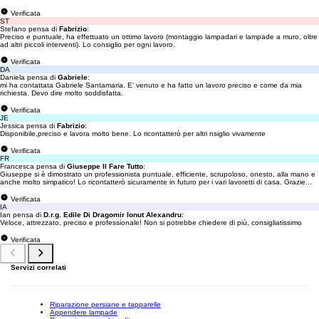
Verificata
ST
Stefano pensa di
Fabrizio
:
Preciso e puntuale, ha effettuato un ottimo lavoro (montaggio lampadari e lampade a muro, oltre
ad altri piccoli interventi). Lo consiglio per ogni lavoro.
Verificata
DA
Daniela pensa di
Gabriele
:
mi ha contattata Gabriele Santamaria. E' venuto e ha fatto un lavoro preciso e come da mia
richiesta. Devo dire molto soddisfatta.
Verificata
JE
Jessica pensa di
Fabrizio
:
Disponibile,preciso e lavora molto bene. Lo ricontatterò per altri nsiglio vivamente
Verificata
FR
Francesca pensa di
Giuseppe Il Fare Tutto
:
Giuseppe si è dimostrato un professionista puntuale, efficiente, scrupoloso, onesto, alla mano e
anche molto simpatico! Lo ricontatterò sicuramente in futuro per i vari lavoretti di casa. Grazie...
Verificata
IA
Ian pensa di
D.r.g. Edile Di Dragomir Ionut Alexandru
:
Veloce, attrezzato, preciso e professionale! Non si potrebbe chiedere di più, consigliatissimo
Verificata
Servizi correlati
Riparazione persiane e tapparelle
Appendere lampade