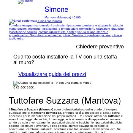
Simone
Mantova (Mantova) 46100
Email confermata
Tuttofare eseguo manutenzioni ordinarie: riparazione persiane e tapparelle, piccole
manutenzioni elettriche, riparazione e tinteggiatura termosifoni, riparazioni idrauliche
(sostituzione sanitari, cambio rubinetti etc. ) tinteggiatura di una stanza o
appartamento. Sgombero scantinati e pulizie. Servizio di giardinaggio con pulizia e
taglio erba.
Chiedere preventivo
Quanto costa installare la TV con una staffa
al muro?
Visualizzare guida dei prezzi
€
€€
€€€
€€€€
Tuttofare Suzzara (Mantova)
I
Tuttofare a Suzzara (Mantova)
sono professionisti esperti in grado di svolgere
qualsiasi tipo di
mansione domestica
, offrendo così ai proprietari di casa i servizi
necessari per la manutenzione dei propri immobili. Tra i servizi offerti dai
Tuttofare
ci
sono il montaggio dei mobili, il montaggio e la riparazione di tapparelle e persiane,
tende da sole e veneziane, le riparazioni elettriche basiche, le riparazioni idrauliche
basiche (sostituire i lavandini, il box doccia, sturare i lavandini, riparare lo
sciacquone, cambiare i rubinetti, sostituire i sanitari, riparare i termosifoni), ecc. Se
cerchi un tuttofare, informati senza impegno e ti contatteranno fino a 4