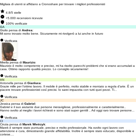
Migliaia di utenti si affidano a Cronoshare per trovare i migliori professionisti
4.8/5 stelle
+5.000 recensioni ricevute
100% verificate
GA
Giulio pensa di
Andrea
:
Mi sono trovato molto bene. Sicuramente mi rivolgerò a lui anche in futuro
Verificata
Mirella pensa di
Maurizio
:
Maurizio è molto competente e preciso, mi ha risolto parecchi problemi che si erano accumulati a
casa. Ottimo rapporto qualità prezzo. Lo consiglio sicuramente!
Verificata
AN
Antonella pensa di
Gianluca
:
Grazie mille per l'ottimo lavoro. Il mobile è perfetto, molto stabile e montato a regola d'arte. È un
piacere trovare professionisti così precisi. Io sarei impazzita con tutti quei pezzi. Ti...
Verificata
JC
Jessica pensa di
Gabriel
:
Gabriel e il suo aiutante due persone meravigliose, professionalmente e caratterialmente..
Hanno svolto al meglio i lavori richiesti e sono stati super gentili .. Ad oggi raro trovare persone...
Verificata
CI
Cinzia pensa di
Marek Wietrzyk
:
Marek è sempre stato puntuale, preciso e molto professionale. Ha svolto ogni lavoro con
attenzione e cura, dimostrando grande affidabilità. Inoltre è sempre stato educato, disponibile e
cortese....