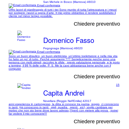
San Michele in Bosco (Mantova) 46010
Email confermata
Offro lavori di giardinaggio di tutti i tipi Sono munito di tutta l'attrezzatura e i mezzi
per svolgere i lavori a opera d'arte. Il mio primo obbiettivo è rendere soddisfatto il
cliente nel minor tempo possibile.
Chiedere preventivo
Domenico Fasso
Pegognaga (Mantova) 46020
Email confermata
Sono un buon idraulico, un buon elettricista, un'ottimo toelettatore e nella mia vita
ho fatto un po' di tutto. Perchè assumermi ??? Semplicemente perche sono una
persona con molti stimoli, raccolgo le sfide , previo valutazione personale, e le porto
a termine, il 99 % delle volte. P. S. Me la cavo abbastanza bene anche con il
computer
Chiedere preventivo
15
Capita Andrei
Novellara (Reggio Nell'Emilia) 42017
anni esperienza in cartongesso, la ditta si conosce tra parma, reggio, ci conoscono
in tanti ,(mi conoscono in tanti , gigli, quadra , grenti , etc), voglio cambiare per
motivo che non sto bene dove lavoro adesso,!!!però con metere alla prova , potrei
far vedere il mio conoscere!!!
Chiedere preventivo