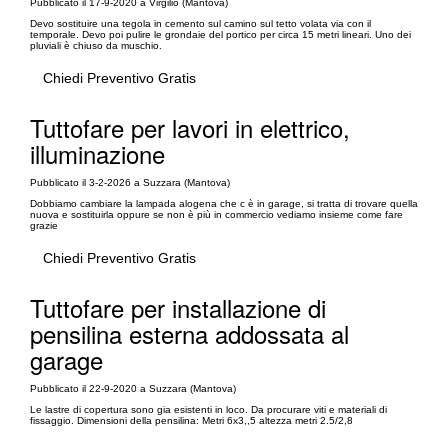
Pubblicato il 17-9-2020 a Virgilio (Mantova)
Devo sostituire una tegola in cemento sul camino sul tetto volata via con il
temporale. Devo poi pulire le grondaie del portico per circa 15 metri lineari. Uno dei
pluviali è chiuso da muschio.
Chiedi Preventivo Gratis
Tuttofare per lavori in elettrico,
illuminazione
Pubblicato il 3-2-2026 a Suzzara (Mantova)
Dobbiamo cambiare la lampada alogena che c è in garage, si tratta di trovare quella
nuova e sostituirla oppure se non è più in commercio vediamo insieme come fare
grazie
Chiedi Preventivo Gratis
Tuttofare per installazione di
pensilina esterna addossata al
garage
Pubblicato il 22-9-2020 a Suzzara (Mantova)
Le lastre di copertura sono gia esistenti in loco. Da procurare viti e materiali di
fissaggio. Dimensioni della pensilina: Metri 6x3,,5 altezza metri 2.5/2,8