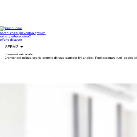
accedi
chiedi preventivo gratuito
sei un professionista?
offerte di lavoro
SERVIZI
Informani sui cookie
Cronoshare utilizza cookie propri e di terze parti per fini analitici. Puoi accettare tutti i cookie
informazioni
.