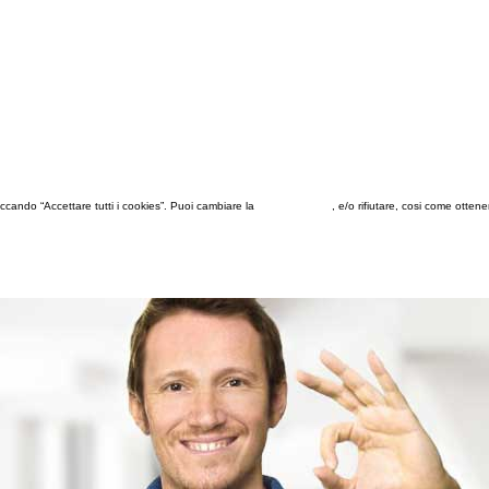
 cliccando “Accettare tutti i cookies”. Puoi cambiare la
configurazione
, e/o rifiutare, cosi come otten