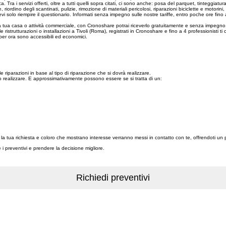
Tra i servizi offerti, oltre a tutti quelli sopra citati, ci sono anche: posa del parquet, tinteggiatu
lle, riordino degli scantinati, pulizie, rimozione di materiali pericolosi, riparazioni biciclette e moto
vi solo riempire il questionario. Informati senza impegno sulle nostre tariffe, entro poche ore fino a
 tua casa o attività commerciale, con Cronoshare potrai riceverlo gratuitamente e senza impegno. 
cole ristrutturazioni o installazioni a Tivoli (Roma), registrati in Cronoshare e fino a 4 professionis
 per ora sono accessibili ed economici.
 riparazioni in base al tipo di riparazione che si dovrà realizzare.
o realizzare. E approssimativamente possono essere se si tratta di un:
con la tua richiesta e coloro che mostrano interesse verranno messi in contatto con te, offrendoti un 
re i preventivi e prendere la decisione migliore.