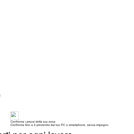
)
Confronta i prezzi della tua zona
Confronta fino a 4 preventivi dal tuo PC o smartphone, senza impegno.