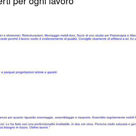
erti per ogni lavoro
ci e idrotermici. Ristrutturazioni. Montaggio mobili ikea. Socio di uno studio per Fisioterapia e Ma
ede perché il lavoro svolto è evidentemente di qualità. Consiglio vivamente di affidarsi a lui, ho
e e parquet progettazioni tettoie e gazebi
enza per quanto riguarda smontaggio, assemblaggio e trasporto. Assemblo regolarmente mobili Ikea 
essi. Lo ha fatto con una professionalità invidiabile, in due ore circa. Persona molto educata e ge
si bisogno in futuro. Ottimo lavoro."