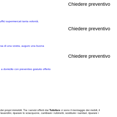
Chiedere preventivo
ffici supermercati tanta volontà.
Chiedere preventivo
ttesa di una vostra, auguro una buona
Chiedere preventivo
 a domicilio con preventivo gratuito offerto
ei propri immobili. Tra i servizi offerti dai
Tuttofare
ci sono il montaggio dei mobili, il
vandini, riparare lo sciacquone, cambiare i rubinetti, sostituire i sanitari, riparare i