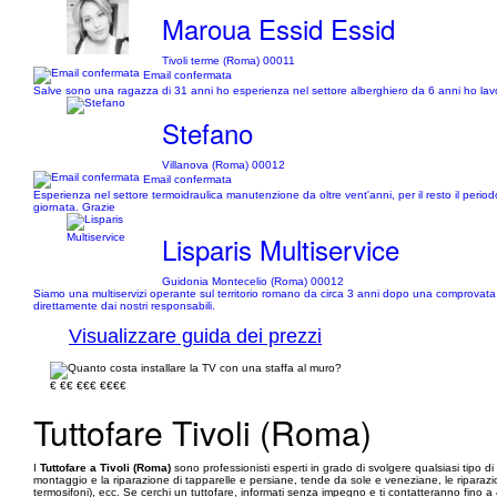
Maroua Essid Essid
Tivoli terme (Roma) 00011
Email confermata
Salve sono una ragazza di 31 anni ho esperienza nel settore alberghiero da 6 anni ho lavora
Stefano
Villanova (Roma) 00012
Email confermata
Esperienza nel settore termoidraulica manutenzione da oltre vent'anni, per il resto il peri
giornata. Grazie
Lisparis Multiservice
Guidonia Montecelio (Roma) 00012
Siamo una multiservizi operante sul territorio romano da circa 3 anni dopo una comprovata esp
direttamente dai nostri responsabili.
Visualizzare guida dei prezzi
€
€€
€€€
€€€€
Tuttofare Tivoli (Roma)
I
Tuttofare a Tivoli (Roma)
sono professionisti esperti in grado di svolgere qualsiasi tipo di
montaggio e la riparazione di tapparelle e persiane, tende da sole e veneziane, le riparazioni el
termosifoni), ecc. Se cerchi un tuttofare, informati senza impegno e ti contatteranno fino a 