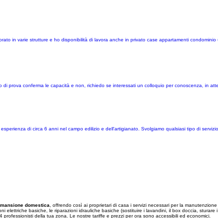
to in varie strutture e ho disponibilità di lavora anche in privato case appartamenti condominio u
odo di prova conferma le capacità e non, richiedo se interessati un colloquio per conoscenza, in a
erienza di circa 6 anni nel campo edilizio e dell'artigianato. Svolgiamo qualsiasi tipo di servizio
mansione domestica
, offrendo così ai proprietari di casa i servizi necessari per la manutenzione d
ettriche basiche, le riparazioni idrauliche basiche (sostituire i lavandini, il box doccia, sturare i la
4 professionisti della tua zona. Le nostre tariffe e prezzi per ora sono accessibili ed economici.