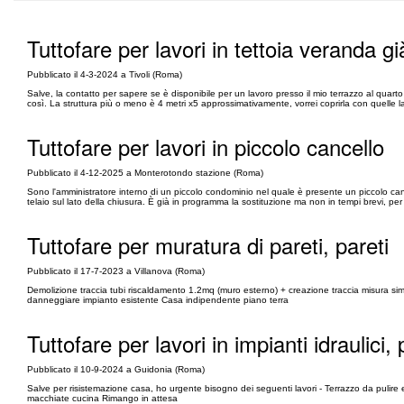
Tuttofare per lavori in tettoia veranda gi
Pubblicato il 4-3-2024 a Tivoli (Roma)
Salve, la contatto per sapere se è disponibile per un lavoro presso il mio terrazzo al quarto 
così. La struttura più o meno è 4 metri x5 approssimativamente, vorrei coprirla con quelle lam
Tuttofare per lavori in piccolo cancello
Pubblicato il 4-12-2025 a Monterotondo stazione (Roma)
Sono l'amministratore interno di un piccolo condominio nel quale è presente un piccolo can
telaio sul lato della chiusura. È già in programma la sostituzione ma non in tempi brevi, per c
Tuttofare per muratura di pareti, pareti
Pubblicato il 17-7-2023 a Villanova (Roma)
Demolizione traccia tubi riscaldamento 1.2mq (muro esterno) + creazione traccia misura si
danneggiare impianto esistente Casa indipendente piano terra
Tuttofare per lavori in impianti idraulici, 
Pubblicato il 10-9-2024 a Guidonia (Roma)
Salve per risistemazione casa, ho urgente bisogno dei seguenti lavori - Terrazzo da pulire e
macchiate cucina Rimango in attesa