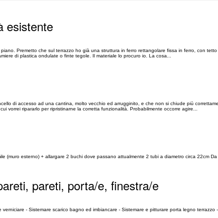
à esistente
piano. Premetto che sul terrazzo ho già una struttura in ferro rettangolare fissa in ferro, con tetto 
iere di plastica ondulate o finte tegole. Il materiale lo procuro io. La cosa...
cello di accesso ad una cantina, molto vecchio ed arrugginito, e che non si chiude più correttam
ui vorrei ripararlo per ripristinarne la corretta funzionalità. Probabilmente occorre agire...
mile (muro esterno) + allargare 2 buchi dove passano attualmente 2 tubi a diametro circa 22cm Da
pareti, pareti, porta/e, finestra/e
 verniciare - Sistemare scarico bagno ed imbiancare - Sistemare e pitturare porta legno terrazzo - 