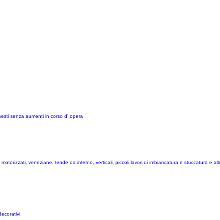
onesti senza aumenti in corso d' opera
rizzati, veneziane, tende da interno, verticali, piccoli lavori di imbiancatura e stuccatura e altro,
decorativi