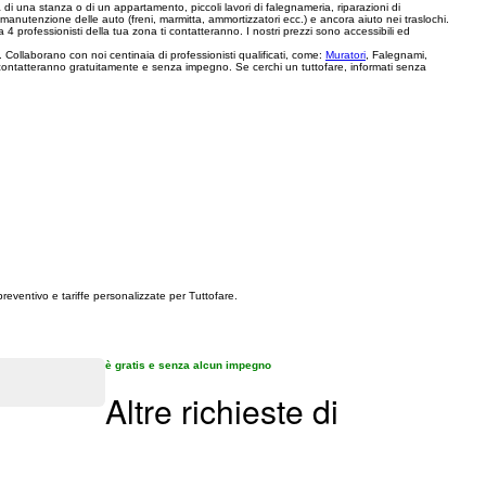
ra di una stanza o di un appartamento, piccoli lavori di falegnameria, riparazioni di
rini, manutenzione delle auto (freni, marmitta, ammortizzatori ecc.) e ancora aiuto nei traslochi.
 4 professionisti della tua zona ti contatteranno. I nostri prezzi sono accessibili ed
Collaborano con noi centinaia di professionisti qualificati, come:
Muratori
, Falegnami,
ti ti contatteranno gratuitamente e senza impegno. Se cerchi un tuttofare, informati senza
preventivo e tariffe personalizzate per Tuttofare.
è gratis e senza alcun impegno
Altre richieste di