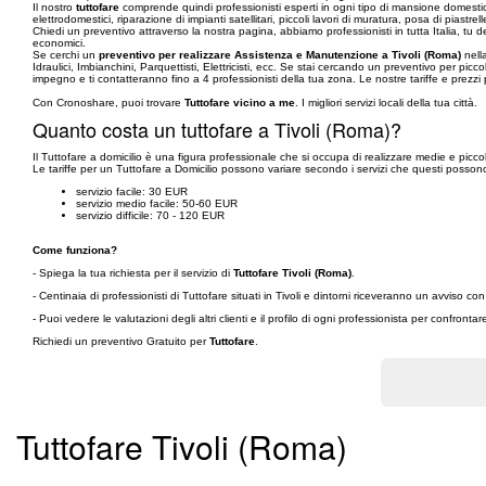
Il nostro
tuttofare
comprende quindi professionisti esperti in ogni tipo di mansione domestica. 
elettrodomestici, riparazione di impianti satellitari, piccoli lavori di muratura, posa di piastre
Chiedi un preventivo attraverso la nostra pagina, abbiamo professionisti in tutta Italia, tu de
economici.
Se cerchi un
preventivo per realizzare Assistenza e Manutenzione a Tivoli (Roma)
nella
Idraulici, Imbianchini, Parquettisti, Elettricisti, ecc. Se stai cercando un preventivo per pic
impegno e ti contatteranno fino a 4 professionisti della tua zona. Le nostre tariffe e prezzi
Con Cronoshare, puoi trovare
Tuttofare vicino a me
. I migliori servizi locali della tua città.
Quanto costa un tuttofare a Tivoli (Roma)?
Il Tuttofare a domicilio è una figura professionale che si occupa di realizzare medie e piccole
Le tariffe per un Tuttofare a Domicilio possono variare secondo i servizi che questi posson
servizio facile: 30 EUR
servizio medio facile: 50-60 EUR
servizio difficile: 70 - 120 EUR
Come funziona?
- Spiega la tua richiesta per il servizio di
Tuttofare Tivoli (Roma)
.
- Centinaia di professionisti di Tuttofare situati in Tivoli e dintorni riceveranno un avviso 
- Puoi vedere le valutazioni degli altri clienti e il profilo di ogni professionista per confronta
Richiedi un preventivo Gratuito per
Tuttofare
.
Tuttofare Tivoli (Roma)