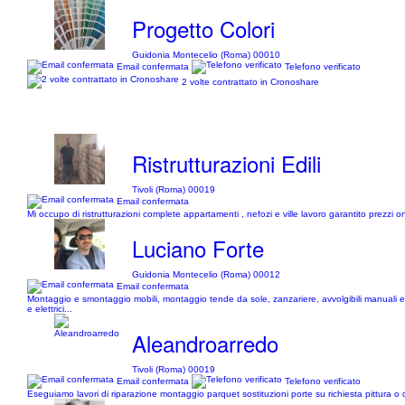
Progetto Colori
Guidonia Montecelio (Roma) 00010
Email confermata
Telefono verificato
2 volte contrattato in Cronoshare
Ristrutturazioni Edili
Tivoli (Roma) 00019
Email confermata
Mi occupo di ristrutturazioni complete appartamenti , nefozi e ville lavoro garantito prezzi 
Luciano Forte
Guidonia Montecelio (Roma) 00012
Email confermata
Montaggio e smontaggio mobili, montaggio tende da sole, zanzariere, avvolgibili manuali e moto
e elettrici...
Aleandroarredo
Tivoli (Roma) 00019
Email confermata
Telefono verificato
Eseguiamo lavori di riparazione montaggio parquet sostituzioni porte su richiesta pittura o 