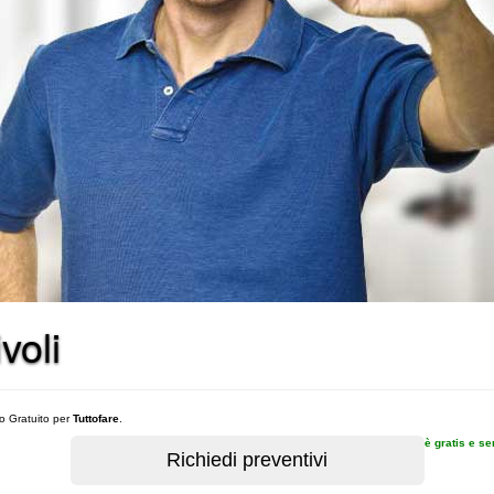
voli
vo Gratuito per
Tuttofare
.
è gratis e s