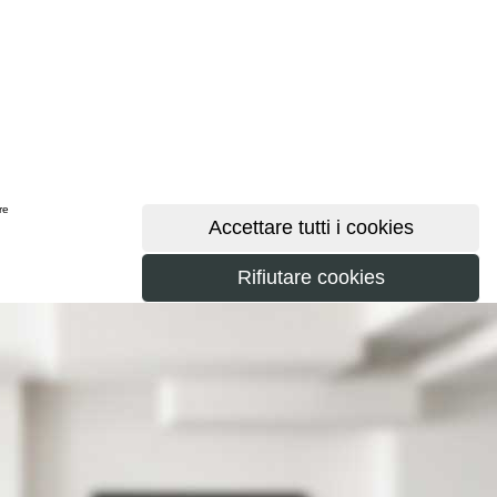
ere
maggiori