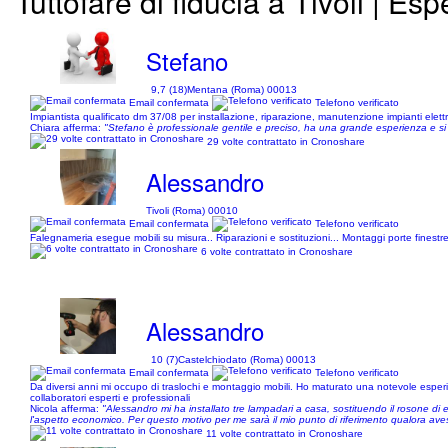
Tuttofare di fiducia a Tivoli | Esp
Stefano
9,7 (18)
Mentana (Roma) 00013
Email confermata
Telefono verificato
Impiantista qualificato dm 37/08 per installazione, riparazione, manutenzione impianti elettri
Chiara afferma:
"Stefano è professionale gentile e preciso, ha una grande esperienza e si v
29 volte contrattato in Cronoshare
Alessandro
Tivoli (Roma) 00010
Email confermata
Telefono verificato
Falegnameria esegue mobili su misura.. Riparazioni e sostituzioni... Montaggi porte finestr
6 volte contrattato in Cronoshare
Alessandro
10 (7)
Castelchiodato (Roma) 00013
Email confermata
Telefono verificato
Da diversi anni mi occupo di traslochi e montaggio mobili. Ho maturato una notevole esperi
collaboratori esperti e professionali
Nicola afferma:
"Alessandro mi ha installato tre lampadari a casa, sostituendo il rosone di 
l'aspetto economico. Per questo motivo per me sarà il mio punto di riferimento qualora aves
11 volte contrattato in Cronoshare