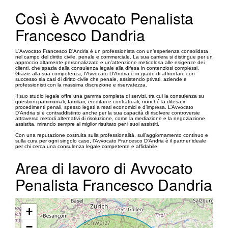
Così è Avvocato Penalista
Francesco Dandria
L'Avvocato Francesco D'Andria è un professionista con un’esperienza consolidata
nel campo del diritto civile, penale e commerciale. La sua carriera si distingue per un
approccio altamente personalizzato e un’attenzione meticolosa alle esigenze dei
clienti, che spazia dalla consulenza legale alla difesa in contenziosi complessi.
Grazie alla sua competenza, l'Avvocato D'Andria è in grado di affrontare con
successo sia casi di diritto civile che penale, assistendo privati, aziende e
professionisti con la massima discrezione e riservatezza.
Il suo studio legale offre una gamma completa di servizi, tra cui la consulenza su
questioni patrimoniali, familiari, ereditari e contrattuali, nonché la difesa in
procedimenti penali, spesso legati a reati economici e d’impresa. L’Avvocato
D'Andria si è contraddistinto anche per la sua capacità di risolvere controversie
attraverso metodi alternativi di risoluzione, come la mediazione e la negoziazione
assistita, mirando sempre al miglior risultato per i suoi assistiti.
Con una reputazione costruita sulla professionalità, sull’aggiornamento continuo e
sulla cura per ogni singolo caso, l’Avvocato Francesco D'Andria è il partner ideale
per chi cerca una consulenza legale competente e affidabile.
Area di lavoro di Avvocato
Penalista Francesco Dandria
+
−