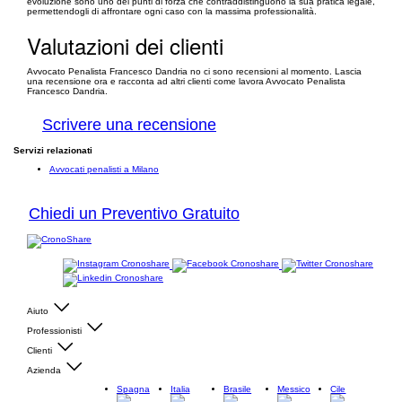
evoluzione sono uno dei punti di forza che contraddistinguono la sua pratica legale,
permettendogli di affrontare ogni caso con la massima professionalità.
Valutazioni dei clienti
Avvocato Penalista Francesco Dandria no ci sono recensioni al momento. Lascia
una recensione ora e racconta ad altri clienti come lavora Avvocato Penalista
Francesco Dandria.
Scrivere una recensione
Servizi relazionati
Avvocati penalisti a Milano
Chiedi un Preventivo Gratuito
Aiuto
Professionisti
Clienti
Azienda
Spagna
Italia
Brasile
Messico
Cile