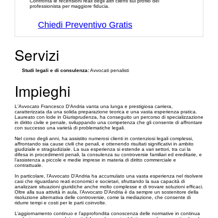
Confronta le recensioni reali degli altri clienti sul profilo del
professionista per maggiore fiducia.
Chiedi Preventivo Gratis
Servizi
Studi legali e di consulenza:
Avvocati penalisti
Impieghi
L'Avvocato Francesco D'Andria vanta una lunga e prestigiosa carriera,
caratterizzata da una solida preparazione teorica e una vasta esperienza pratica.
Laureato con lode in Giurisprudenza, ha conseguito un percorso di specializzazione
in diritto civile e penale, sviluppando una competenza che gli consente di affrontare
con successo una varietà di problematiche legali.
Nel corso degli anni, ha assistito numerosi clienti in contenziosi legali complessi,
affrontando sia cause civili che penali, e ottenendo risultati significativi in ambito
giudiziale e stragiudiziale. La sua esperienza si estende a vari settori, tra cui la
difesa in procedimenti penali, la consulenza su controversie familiari ed ereditarie, e
l’assistenza a piccole e medie imprese in materia di diritto commerciale e
contrattuale.
In particolare, l'Avvocato D'Andria ha accumulato una vasta esperienza nel risolvere
casi che riguardano reati economici e societari, sfruttando la sua capacità di
analizzare situazioni giuridiche anche molto complesse e di trovare soluzioni efficaci.
Oltre alla sua attività in aula, l’Avvocato D'Andria è da sempre un sostenitore della
risoluzione alternativa delle controversie, come la mediazione, che consente di
ridurre tempi e costi per le parti coinvolte.
L’aggiornamento continuo e l’approfondita conoscenza delle normative in continua