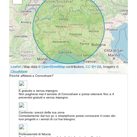
Leaflet
| Map data ©
OpenStreetMap
contributors,
CC-BY-SA
, Imagery ©
CloudMade
Perché affidarsi a Cronoshare?
E gratuito e senza impegno
Non pagherai mai il servizio di Cronoshare e potrai ottenere fino a 4
preventivi gratuiti e senza impegno.
Confronta i prezzi della tua zona
Comodamente dal tuo pc o smartphone potrai conoscere il costo dei
tuoi progetti o i servizi di cui hai bisogno.
Professionisti di fiducia