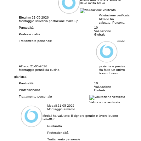
deve molto bravo
Valutazione verificata
Ebrahim
21-05-2026
Alfredo ha
Montaggio scrivania postazione make up
valutato:
Persona
Puntualità
10
Valutazione
Professionalità
Globale
Trattamento personale
molto
Alfredo
21-05-2026
paziente e precisa.
Montaggio pensili da cucina
Ha fatto un ottimo
lavoro! bravo
gianluca!
Puntualità
10
Valutazione
Professionalità
Globale
Trattamento personale
Valutazione verificata
Medali
21-05-2026
Montaggio armadio
Medali ha valutato:
Il signore gentile e lavoro buono
fatto!!!✅
Puntualità
Professionalità
Trattamento personale