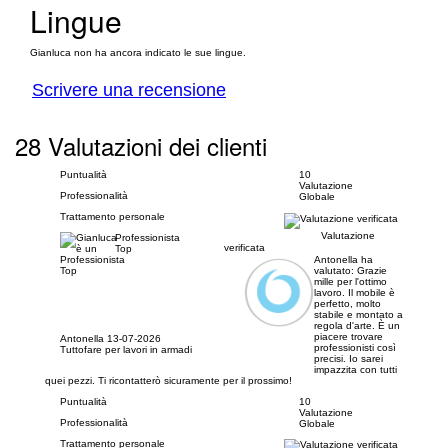
Lingue
Gianluca non ha ancora indicato le sue lingue.
Scrivere una recensione
28 Valutazioni dei clienti
Puntualità
10
Valutazione
Professionalità
Globale
Trattamento personale
Valutazione
Professionista
verificata
Top
Antonella ha
valutato:
Grazie
mille per l'ottimo
lavoro. Il mobile è
perfetto, molto
stabile e montato a
regola d'arte. È un
piacere trovare
Antonella
13-07-2026
professionisti così
Tuttofare per lavori in armadi
precisi. Io sarei
impazzita con tutti
quei pezzi. Ti ricontatterò sicuramente per il prossimo!
Puntualità
10
Valutazione
Professionalità
Globale
Trattamento personale