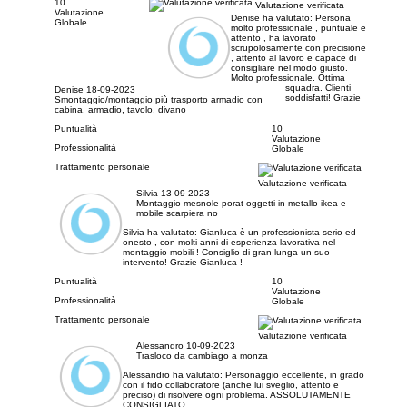
10
Valutazione verificata
Valutazione
Denise ha valutato:
Persona
Globale
molto professionale , puntuale e
attento , ha lavorato
scrupolosamente con precisione
, attento al lavoro e capace di
consigliare nel modo giusto.
Molto professionale. Ottima
squadra. Clienti
Denise
18-09-2023
soddisfatti! Grazie
Smontaggio/montaggio più trasporto armadio con
cabina, armadio, tavolo, divano
Puntualità
10
Valutazione
Professionalità
Globale
Trattamento personale
Valutazione verificata
Silvia
13-09-2023
Montaggio mesnole porat oggetti in metallo ikea e
mobile scarpiera no
Silvia ha valutato:
Gianluca è un professionista serio ed
onesto , con molti anni di esperienza lavorativa nel
montaggio mobili ! Consiglio di gran lunga un suo
intervento! Grazie Gianluca !
Puntualità
10
Valutazione
Professionalità
Globale
Trattamento personale
Valutazione verificata
Alessandro
10-09-2023
Trasloco da cambiago a monza
Alessandro ha valutato:
Personaggio eccellente, in grado
con il fido collaboratore (anche lui sveglio, attento e
preciso) di risolvere ogni problema. ASSOLUTAMENTE
CONSIGLIATO.