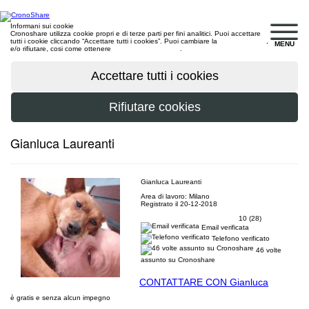
Informani sui cookie
Cronoshare utilizza cookie propri e di terze parti per fini analitici. Puoi accettare
tutti i cookie cliccando “Accettare tutti i cookies”. Puoi cambiare la
configurazione
,
MENU
e/o rifiutare, cosi come ottenere
maggiori informazioni
.
Gianluca Laureanti
Gianluca Laureanti
Area di lavoro: Milano
Registrato il 20-12-2018
10 (28)
Email verificata
Telefono verificato
46 volte
assunto su Cronoshare
CONTATTARE CON Gianluca
è gratis e senza alcun impegno