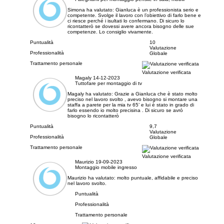
Simona ha valutato:
Gianluca è un professionista serio e
competente. Svolge il lavoro con l’obiettivo di farlo bene e
ci riesce perché i isultati lo confermano. Di sicuro lo
ricontatterò se dovessi avere ancora bisogno delle sue
competenze. Lo consiglio vivamente.
Puntualità
10
Valutazione
Professionalità
Globale
Trattamento personale
Valutazione verificata
Magaly
14-12-2023
Tuttofare per montaggio di tv
Magaly ha valutato:
Grazie a Gianluca che è stato molto
preciso nel lavoro svolto , avevo bisogno si montare una
staffa a parete per la mia tv 65’ e lui è stato in grado di
farlo essendo io molto precisina . Di sicuro se avrò
bisogno lo ricontatterò
Puntualità
9,7
Valutazione
Professionalità
Globale
Trattamento personale
Valutazione verificata
Maurizio
19-09-2023
Montaggio mobile ingresso
Maurizio ha valutato:
molto puntuale, affidabile e preciso
nel lavoro svolto.
Puntualità
Professionalità
Trattamento personale