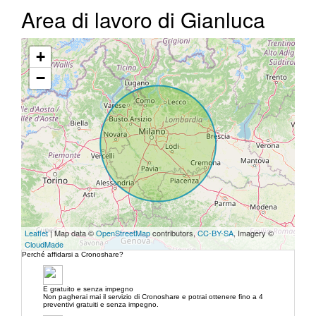
Area di lavoro di Gianluca
+
−
Leaflet
| Map data ©
OpenStreetMap
contributors,
CC-BY-SA
, Imagery ©
CloudMade
Perché affidarsi a Cronoshare?
E gratuito e senza impegno
Non pagherai mai il servizio di Cronoshare e potrai ottenere fino a 4
preventivi gratuiti e senza impegno.