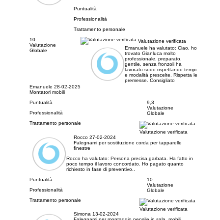
Puntualità
Professionalità
Trattamento personale
10
Valutazione verificata
Valutazione
Emanuele ha valutato:
Ciao, ho
Globale
trovato Gianluca molto
professionale, preparato,
gentile, senza fronzoli ha
lavorato sodo rispettando tempi
e modalità prescelte. Rispetta le
premesse. Consigliato
Emanuele
28-02-2025
Montatori mobili
Puntualità
9,3
Valutazione
Professionalità
Globale
Trattamento personale
Valutazione verificata
Rocco
27-02-2024
Falegnami per sostituzione corda per tapparelle
finestre
Rocco ha valutato:
Persona precisa,garbata. Ha fatto in
poco tempo il lavoro concordato. Ho pagato quanto
richiesto in fase di preventivo..
Puntualità
10
Valutazione
Professionalità
Globale
Trattamento personale
Valutazione verificata
Simona
13-02-2024
Falegnami per montaggio pensile in sala, mobili