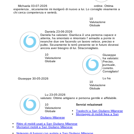
Michaela
03-07-2026
ordine. Ottima
esperienza , sicuramente mi rivolgerò di nuovo a lui. Lo consiglio vivamente a
chi cerca competenza e serietà.
10
Valutazione
Globale
Daniela
23-06-2026
Daniela ha valutato:
Gianluca è una persona capace e
attenta, ha smontato e rimontato l' armadio a ponte in
neanche due ore facendo un lavoro veloce, preciso e
pulito. Sicuramente lo terrò presente se in futuro dovessi
ancora aver bisogno di lui. Straconsigliato.
10
Giuseppe
Valutazione
ha valutato:
Globale
Preciso,
puntuale,
corretto.
Consigliato!
Lu ha
Giuseppe
30-05-2026
10
Valutazione
Globale
Lu
23-05-2026
valutato:
Ottimo artigiano e persona gentile e affidabile.
10
Servizi relazionati
Valutazione
Traslochi a San Giuliano Milanese
Globale
Montaggio di mobili Ikea a San
Giuliano Milanese
Ritiro di mobili usati a San Giuliano Milanese
Montatori mobili a San Giuliano Milanese
Noleggio di furgoni con autista a San Giuliano Milanese