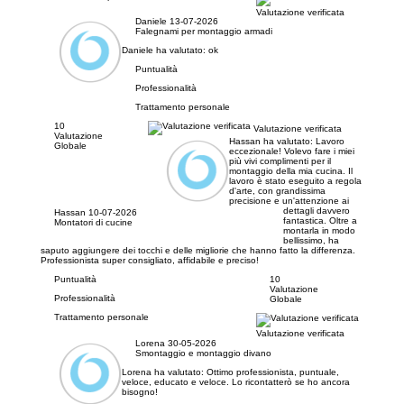
Valutazione verificata
Daniele
13-07-2026
Falegnami per montaggio armadi
Daniele ha valutato:
ok
Puntualità
Professionalità
Trattamento personale
10
Valutazione verificata
Valutazione
Hassan ha valutato:
Lavoro
Globale
eccezionale! Volevo fare i miei
più vivi complimenti per il
montaggio della mia cucina. Il
lavoro è stato eseguito a regola
d'arte, con grandissima
precisione e un'attenzione ai
dettagli davvero
Hassan
10-07-2026
fantastica. Oltre a
Montatori di cucine
montarla in modo
bellissimo, ha
saputo aggiungere dei tocchi e delle migliorie che hanno fatto la differenza.
Professionista super consigliato, affidabile e preciso!
Puntualità
10
Valutazione
Professionalità
Globale
Trattamento personale
Valutazione verificata
Lorena
30-05-2026
Smontaggio e montaggio divano
Lorena ha valutato:
Ottimo professionista, puntuale,
veloce, educato e veloce. Lo ricontatterò se ho ancora
bisogno!