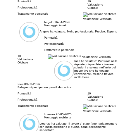
Puntualità
10
Valutazione
Professionalità
Globale
Trattamento personale
Valutazione verificata
Angelo
16-04-2026
Montaggio tavolo
Angelo ha valutato:
Molto professionale. Preciso. Esperto
Puntualità
Professionalità
Trattamento personale
10
Valutazione verificata
Valutazione
Ines ha valutato:
Puntuale nelle
Globale
risposte, disponibile a trovare
soluzioni e solerte nell'invio del
preventivo che ho trovato
conveniente. Mi sono trovata
molto bene.
Ines
03-03-2026
Falegnami per riparare pensili da cucina
Puntualità
10
Valutazione
Professionalità
Globale
Trattamento personale
Valutazione verificata
Lorenzo
28-05-2025
Montaggio mobile tv
Lorenzo ha valutato:
Il lavoro e' stato fatto rapidamente e
con molta precisione e pulizia, sono decisamente
soddisfatto.