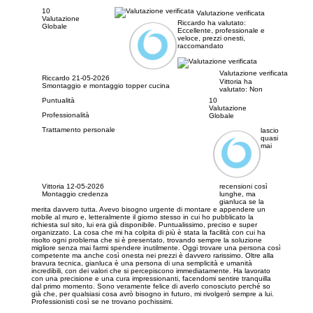
10
Valutazione verificata
Valutazione
Riccardo ha valutato:
Globale
Eccellente, professionale e
veloce, prezzi onesti,
raccomandato
Valutazione verificata
Riccardo
21-05-2026
Vittoria ha
Smontaggio e montaggio topper cucina
valutato:
Non
Puntualità
10
Valutazione
Professionalità
Globale
Trattamento personale
lascio
quasi
mai
Vittoria
12-05-2026
recensioni così
Montaggio credenza
lunghe, ma
gianluca se la
merita davvero tutta. Avevo bisogno urgente di montare e appendere un
mobile al muro e, letteralmente il giorno stesso in cui ho pubblicato la
richiesta sul sito, lui era già disponibile. Puntualissimo, preciso e super
organizzato. La cosa che mi ha colpita di più è stata la facilità con cui ha
risolto ogni problema che si è presentato, trovando sempre la soluzione
migliore senza mai farmi spendere inutilmente. Oggi trovare una persona così
competente ma anche così onesta nei prezzi è davvero rarissimo. Oltre alla
bravura tecnica, gianluca è una persona di una semplicità e umanità
incredibili, con dei valori che si percepiscono immediatamente. Ha lavorato
con una precisione e una cura impressionanti, facendomi sentire tranquilla
dal primo momento. Sono veramente felice di averlo conosciuto perché so
già che, per qualsiasi cosa avrò bisogno in futuro, mi rivolgerò sempre a lui.
Professionisti così se ne trovano pochissimi.