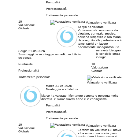
Puntualità
Professionalità
Trattamento personale
10
Valutazione verificata
Valutazione
Sergio ha valutato:
Globale
Professionista veramente da
elogiare, puntuale, preciso,
persona simpatica e alla mano.
Ha eseguito alla perfezione e in
tempi rapidi un lavoro
decisamente impegnativo. Se
ne avete bisogno
Sergio
21-05-2026
lo consiglio srnza
Smontaggio e montaggio armadio, mobile tv,
indugio.
credenza
Puntualità
10
Valutazione
Professionalità
Globale
Trattamento personale
Valutazione verificata
Marco
21-05-2026
Montaggio scaffalatura
Marco ha valutato:
Montatore esperto e persona molto
discreta, ci siamo trovati bene e lo consigliamo
Puntualità
Professionalità
Trattamento personale
10
Valutazione verificata
Valutazione
Ebrahim ha valutato:
Lui bravo
Globale
e ha arrivato un orario giusto
anche fatto il lavoro come si