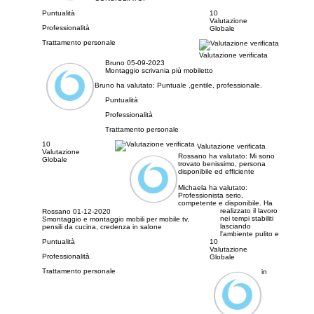
Puntualità
10
Valutazione
Professionalità
Globale
Trattamento personale
Valutazione verificata
Bruno
05-09-2023
Montaggio scrivania più mobiletto
Bruno ha valutato:
Puntuale ,gentile, professionale.
Puntualità
Professionalità
Trattamento personale
10
Valutazione verificata
Valutazione
Rossano ha valutato:
Mi sono
Globale
trovato benissimo, persona
disponibile ed efficiente
Michaela ha valutato:
Professionista serio,
competente e disponibile. Ha
realizzato il lavoro
Rossano
01-12-2020
nei tempi stabiliti
Smontaggio e montaggio mobili per mobile tv,
lasciando
pensili da cucina, credenza in salone
l'ambiente pulito e
Puntualità
10
Valutazione
Professionalità
Globale
Trattamento personale
in