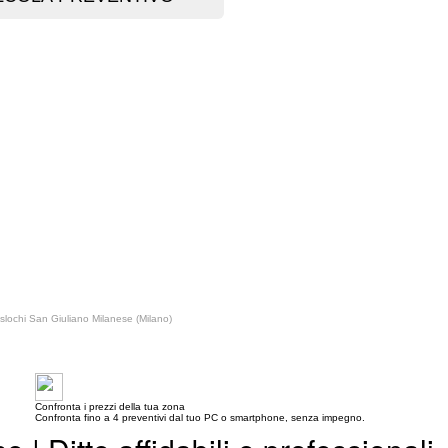
slochi San Giuliano Milanese (Milano)
Confronta i prezzi della tua zona
Confronta fino a 4 preventivi dal tuo PC o smartphone, senza impegno.