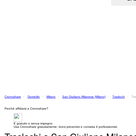
Cronoshare
Domicilio
Milano
San Giuliano Milanese (Milano)
Traslochi
Tra
Perché affidarsi a Cronoshare?
E gratuito e senza impegno
Usa Cronoshare gratuitamente: ricevi preventivi e contatta 4 professionisti.