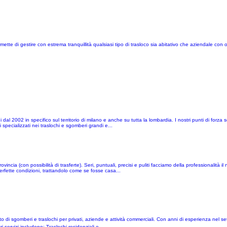
te di gestire con estrema tranquillità qualsiasi tipo di trasloco sia abitativo che aziendale con ott
l 2002 in specifico sul territorio di milano e anche su tutta la lombardia. I nostri punti di forza son
i specializzati nei traslochi e sgomberi grandi e...
ncia (con possibilità di trasferte). Seri, puntuali, precisi e puliti facciamo della professionalità il
 perfette condizioni, trattandolo come se fosse casa...
to di sgomberi e traslochi per privati, aziende e attività commerciali. Con anni di esperienza nel se
 servizi includono: Traslochi residenziali e...