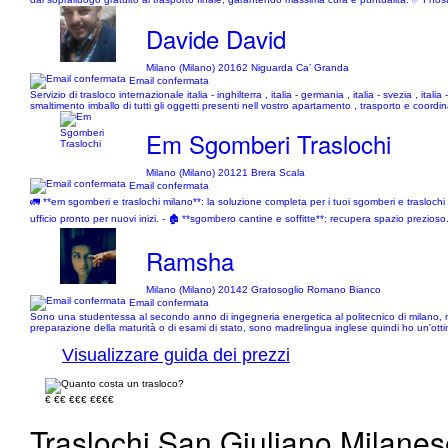
Davide David
Milano (Milano) 20162 Niguarda Ca’ Granda
Email confermata
Servizio di trasloco internazionale italia - inghilterra , italia - germania , italia - svezia , i
smaltimento imballo di tutti gli oggetti presenti nell vostro apartamento , trasporto e coordi
Em Sgomberi Traslochi
Milano (Milano) 20121 Brera Scala
Email confermata
🚛 **em sgomberi e traslochi milano**: la soluzione completa per i tuoi sgomberi e traslochi 
ufficio pronto per nuovi inizi. - 🏚️ **sgombero cantine e soffitte**: recupera spazio prezioso. 
Ramsha
Milano (Milano) 20142 Gratosoglio Romano Bianco
Email confermata
Sono una studentessa al secondo anno di ingegneria energetica al politecnico di milano, mi s
preparazione della maturità o di esami di stato, sono madrelingua inglese quindi ho un'otti
Visualizzare guida dei prezzi
€
€€
€€€
€€€€
Traslochi San Giuliano Milanes