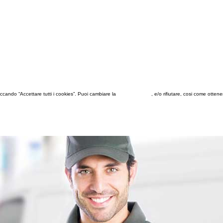
 cliccando “Accettare tutti i cookies”. Puoi cambiare la
configurazione
, e/o rifiutare, cosi come otten