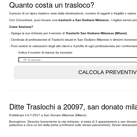
Quanto costa un trasloco?
Il prezzo di un tipico trasloco varia dalla destinazione, numero di oggetti e fragilità o val
Con Cronoshare, puoi trovare una
traslochi a San Giuliano Milanese
. I migliori servizi pr
Come funziona?
- Spiega la tua richiesta per il servizio di
Traslochi San Giuliano Milanese (Milano)
.
- Centinaia di professionisti di Traslochi situati in San Giuliano Milanese e dintorni riceve
- Puoi vedere le valutazioni degli altri clienti e il profilo di ogni professionista per confronta
Indica il numero di stanze da svuotare:
Ditte Traslochi a 20097, san donato mil
Pubblicato il 4-7-2017 a San Donato Milanese (Milano)
Buongiorno, Descrivo brevemente la mia richiesta: si tratta di 3 appartamenti a san donato mi
palazzina a circa un km dalla prima (confinanti sullo stesso pianerottolo). Dovrei sbarazzarmi