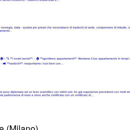
talia - norvegia, italia - austria per privati che necessitano di traslochi di sede, comprensivo di imball
namento .
✨ 🔍 **i nostri servizi**: - 🏠 **sgombero appartamenti**: liberiamo il tuo appartamento in tempi re
- 🛋️ **traslochi**: trasportiamo i tuoi beni con...
ono diplomata ad un liceo scientifico con ottimi voti, ho già esperienze precedenti con molti stud
ma padronanza di esso e sono anche certificata con un certificato di...
e (Milano)