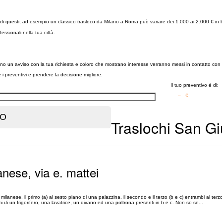
ore di questi; ad esempio un classico trasloco da Milano a Roma può variare dei 1.000 ai 2.000 € in 
ofessionali nella tua città.
ranno un avviso con la tua richiesta e coloro che mostrano interesse verranno messi in contatto con t
re i preventivi e prendere la decisione migliore.
Il tuo preventivo è di:
– €
Traslochi San Gi
anese, via e. mattei
lanese, il primo (a) al sesto piano di una palazzina, il secondo e il terzo (b e c) entrambi al ter
 di un frigorifero​, una lavatrice, un divano ed una poltrona presenti in b e c. Non so se...