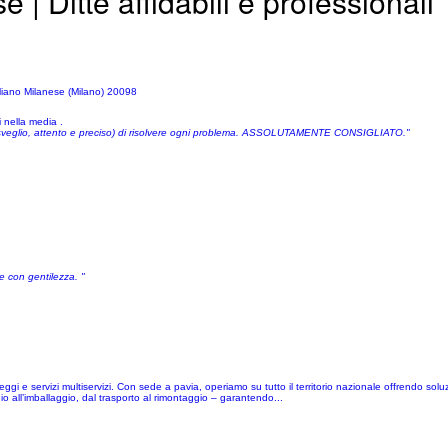
 | Ditte affidabili e professionali
liano Milanese (Milano) 20098
 nella media .
lui sveglio, attento e preciso) di risolvere ogni problema. ASSOLUTAMENTE CONSIGLIATO."
te con gentilezza. "
eggi e servizi multiservizi. Con sede a pavia, operiamo su tutto il territorio nazionale offrendo solu
io all’imballaggio, dal trasporto al rimontaggio – garantendo...