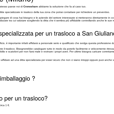
o stesso paese noi di
Cronoshare
abbiamo la soluzione che fa al caso tuo.
tte specializzate in trasloco della tua zona che potrai contattare per richiedere un preventivo.
 spiegare di cosa hai bisogno e le aziende del settore interessate si metteranno direttamente in 
lizzate tra cui valutare scegliendo la ditta che ti sembra più affidabile controllando anche le sue 
 specializzata per un trasloco a San Giulia
ficio, è importante infatti affidarsi a personale serio e qualificato che svolga questa professione d
nte il trasloco. Bisognerebbe catalogare tutto in modo da poterlo facilmente e velocemente ritrovar
 e scatoloni per non farsi male e rovinare i propri averi. Per ultimo bisogna caricare correttame
oi affidare ad una ditta specializzata per esser sicuro che non ci siano intoppi oppure puoi anche 
 imballaggio ?
o per un trasloco?
irca 1 €.