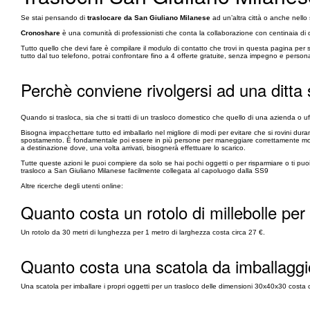
Se stai pensando di
traslocare da San Giuliano Milanese
ad un’altra città o anche nell
Cronoshare
è una comunità di professionisti che conta la collaborazione con centinaia di di
Tutto quello che devi fare è compilare il modulo di contatto che trovi in questa pagina per
tutto dal tuo telefono, potrai confrontare fino a 4 offerte gratuite, senza impegno e persona
Perchè conviene rivolgersi ad una ditta
Quando si trasloca, sia che si tratti di un trasloco domestico che quello di una azienda o uf
Bisogna impacchettare tutto ed imballarlo nel migliore di modi per evitare che si rovini dura
spostamento. È fondamentale poi essere in più persone per maneggiare correttamente mobilio
a destinazione dove, una volta arrivati, bisognerà effettuare lo scarico.
Tutte queste azioni le puoi compiere da solo se hai pochi oggetti o per risparmiare o ti pu
trasloco a San Giuliano Milanese facilmente collegata al capoluogo dalla SS9
Altre ricerche degli utenti online:
Quanto costa un rotolo di millebolle per
Un rotolo da 30 metri di lunghezza per 1 metro di larghezza costa circa 27 €.
Quanto costa una scatola da imballaggi
Una scatola per imballare i propri oggetti per un trasloco delle dimensioni 30x40x30 costa c