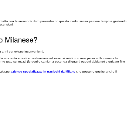
contatto con te inviandoti i loro preventivi. In questo modo, senza perdere tempo e gestendo
recensioni.
no Milanese?
a anni per evitare inconvenienti.
lo una volta arrivati a destinazione ed esser sicuri di non aver perso nulla durante lo
nte tutto sui mezzi (furgoni o camion a seconda di quanti oggetti abbiamo) e guidare fino
valutare
aziende specializzate in traslochi da Milano
che possono gestire anche il