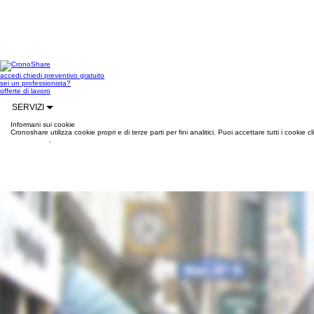
accedi
chiedi preventivo gratuito
sei un professionista?
offerte di lavoro
SERVIZI
Informani sui cookie
Cronoshare utilizza cookie propri e di terze parti per fini analitici. Puoi accettare tutti i cookie
informazioni
.