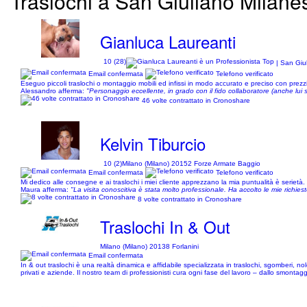
Traslochi a San Giuliano Milanese
Gianluca Laureanti
10 (28)
| San Giu
Email confermata
Telefono verificato
Eseguo piccoli traslochi o montaggio mobili ed infissi in modo accurato e preciso con prezzi
Alessandro afferma:
"Personaggio eccellente, in grado con il fido collaboratore (anche 
46 volte contrattato in Cronoshare
Kelvin Tiburcio
10 (2)
Milano (Milano) 20152 Forze Armate Baggio
Email confermata
Telefono verificato
Mi dedico alle consegne e ai traslochi i miei cliente apprezzano la mia puntualità è serietà.
Maura afferma:
"La visita conoscitiva è stata molto professionale. Ha accolto le mie richies
8 volte contrattato in Cronoshare
Traslochi In & Out
Milano (Milano) 20138 Forlanini
Email confermata
In & out traslochi è una realtà dinamica e affidabile specializzata in traslochi, sgomberi, nol
privati e aziende. Il nostro team di professionisti cura ogni fase del lavoro – dallo smontagg