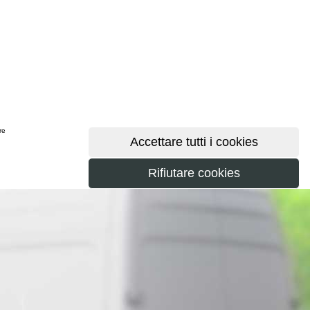
ere
maggiori