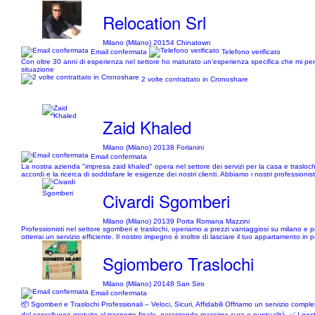
Relocation Srl
Milano (Milano) 20154 Chinatown
Email confermata
Telefono verificato
Con oltre 30 anni di esperienza nel settore ho maturato un'esperienza specifica che mi permet
situazione
2 volte contrattato in Cronoshare
Zaid Khaled
Milano (Milano) 20138 Forlanini
Email confermata
La nostra azienda "impresa zaid khaled" opera nel settore dei servizi per la casa e traslochi da
accordi e la ricerca di soddisfare le esigenze dei nostri clienti. Abbiamo i nostri professionist
Civardi Sgomberi
Milano (Milano) 20139 Porta Romana Mazzini
Professionisti nel settore sgomberi e traslochi, operiamo a prezzi vantaggiosi su milano e provi
otterrai un servizio efficiente. Il nostro impegno è inoltre di lasciare il tuo appartamento in
Sgiombero Traslochi
Milano (Milano) 20148 San Siro
Email confermata
📦 Sgomberi e Traslochi Professionali – Veloci, Sicuri, Affidabili Offriamo un servizio comple
dal sopralluogo gratuito al trasporto finale, garantendo massima cura e puntualità. ✅ I nostri