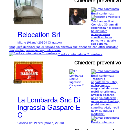
Chiedere preventivo
Email confermata
1/7
Telefono verificato
Con oltre 30 anni di
esperienza nel settore
Relocation Srl
ho maturato
un'esperienza
specifica che mi
permette di gestire
Milano (Milano) 20154 Chinatown
con estrema
tranquillità qualsiasi tipo di trasloco sia abitativo che aziendale con ottimi risultati e
tempistiche precise per ogni situazione
2 volte contrattato in Cronoshare
Chiedere preventivo
Email confermata
Traslochi di
1/1
appartamenti, uffici,
archivi, negozi,
magazzini, deposito
mobili, smaltimento
arredi in discarica,
La Lombarda Snc Di
noleggio autoscale,
permessi vigili urbani,
Ingrassia Gaspare E
posizionamento
cartelli stradali, mobili
nuovi su misura e
C
modifiche.
Email confermata
Cassina de' Pecchi (Milano) 20060