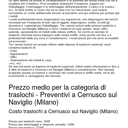
Un altro fattore da tenere in considerazione è la quantità dei servizi extra che vai a
scegliere per il trasloco. Puoi scegliere solamente il trasporto, pagare per
l’imballaggio, il montaggio e lo smontaggio dell’arredamento, il carico e lo scarico,
ecc. Si terrà inoltre in conto che se la casa non ha l’ascensore, può essere
necessario un costo addizionale dovuto al prendere una gru esterna per portare giù
i mobili.
I nostri professionisti sono trasportatori con esperienza, che dispongono dei veicoli
necessari per il trasporto di tutti i tipi di oggetti; dispongono, inoltre, di tutti gli
strumenti e i materiali per l’imballaggio. Tra i servizi inclusi nella sezione traslochi a
Cernusco sul Naviglio (Milano) ci sono i traslochi di case private, studi, uffici,
aziende, spostamento di mobili nello stesso edificio. Se cerchi un servizio di
traslochi, informati senza impegno sulle nostre tariffe, entro poche ore fino a 4
professionisti della tua zona ti contatteranno. I nostri prezzi per ora sono accessibili
ed economici.
Tra i servizi inclusi nel servizio offerto dalle imprese di traslochi nazionali, sono
compresi traslochi di:
- Case
- Appartamenti
- Uffici
- Sistemazione dei mobili in casa
- ecc. ecc.
Se stai cercando un’impresa di traslochi nazionali, chiedi subito informazioni e fino a
4 ditte di traslochi a Cernusco sul Naviglio (Milano) ti contatteranno. Non lasciarti
scappare questa occasione e usufruisci dei nostri prezzi e tariffe orarie, tra le più
economiche e vantaggiose del mercato.
Prezzo medio per la categoria di
traslochi - Preventivi a Cernusco sul
Naviglio (Milano)
Costo traslochi a Cernusco sul Naviglio (Milano)
Prezzo per traslochi casa: 160€
Prezzo per smontaggio e trasporto armadio: 140€
Prezzo per trasloco: 1100€