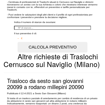
- Centinaia di professionisti di Traslochi situati in Cernusco sul Naviglio e dintorni
riceveranno un avviso con la tua richiesta e coloro che mostrano interesse verranno
messi in contatto con te, offrendoti un preventivo e tariffe personalizzate per
Traslochi.
- Puoi vedere le valutazioni degli altri clienti e il profilo di ogni professionista per
confrontare i preventivi e prendere la decisione migliore.
Indica il numero di stanze da svuotare:
Il tuo preventivo è di:
– €
Altre richieste di Traslochi
Cernusco sul Naviglio (Milano)
Trasloco da sesto san giovanni
20099 a rodano millepini 20090
Pubblicato il 12-4-2021 a Sesto San Giovanni (Milano)
Si tratta di un trasloco parziale di arredamento per cambio di residenza di un privato
da abitazione in sesto san giovanni ad altra abitazione in rodano millepini.
Indicativamente, verranno trasportati: un divano 2 posti, una credenza da