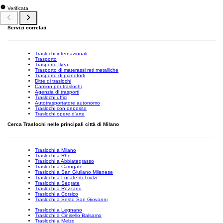
Verificata
Servizi correlati
Traslochi internazionali
Trasporto
Trasporto Ikea
Trasporto di materassi reti metalliche
Trasporto di pianoforti
Ditte di traslochi
Camion per traslochi
Agenzia di trasporti
Traslochi uffici
Autotrasportatore autonomo
Traslochi con deposito
Traslochi opere d'arte
Cerca Traslochi nelle principali città di Milano
Traslochi a Milano
Traslochi a Rho
Traslochi a Abbiategrasso
Traslochi a Carugate
Traslochi a San Giuliano Milanese
Traslochi a Locate di Triulzi
Traslochi a Segrate
Traslochi a Rozzano
Traslochi a Corsico
Traslochi a Sesto San Giovanni
Traslochi a Legnano
Traslochi a Cinisello Balsamo
Traslochi a Melzo