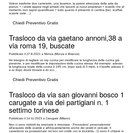
Volevo trasferire due camerette, una lavatrice, la parete attrezzata della sala da
pranzo + i vestiti appesi negli armadi che lascerò ai nuovi proprietari + scatole che al
momento non saprei quantificare + tutto quanto è presente in cantina (bici, scaffali,
scatole varie....)
Chiedi Preventivo Gratis
Trasloco da via gaetano annoni,38 a
via roma 19, buscate
Pubblicato il 27-8-2021 a Monza (Monza e Brianza)
Ho bisogno di tagliare un top cucina per modificare la lunghezza della cucina già
presente, e per modificare le impostazioni della cucina stessa. Ad esempio: adesso
la lunghezza totale della cucina è 195 cm, dopo sarà di 3 metri, e il lavello adesso è
a sx dopo dovrà trovarsi a dx ecc...
Chiedi Preventivo Gratis
Trasloco da via san giovanni bosco 1
carugate a via dei partigiani n. 1
settimo torinese
Pubblicato il 14-11-2023 a Carugate (Milano)
Non ci sono mobioli da smonatre e rimontare - Provvedero' personalemnte
all'acquisto delle scatole e all'inscatolamento anche dei vestiti in vericale- Il
cassettone va posisizionate nel box nel cortile con la bicicletta - Ci sono 6 chitarre in