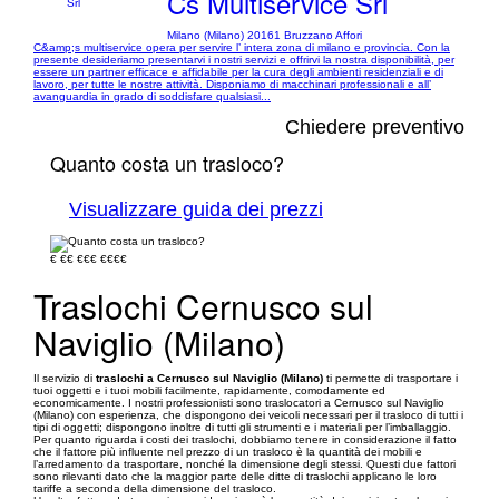
Cs Multiservice Srl
Milano (Milano) 20161 Bruzzano Affori
C&amp;s multiservice opera per servire l’ intera zona di milano e provincia. Con la
presente desideriamo presentarvi i nostri servizi e offrirvi la nostra disponibilità, per
essere un partner efficace e affidabile per la cura degli ambienti residenziali e di
lavoro, per tutte le nostre attività. Disponiamo di macchinari professionali e all’
avanguardia in grado di soddisfare qualsiasi...
Chiedere preventivo
Quanto costa un trasloco?
Visualizzare guida dei prezzi
€
€€
€€€
€€€€
Traslochi Cernusco sul
Naviglio (Milano)
Il servizio di
traslochi a Cernusco sul Naviglio (Milano)
ti permette di trasportare i
tuoi oggetti e i tuoi mobili facilmente, rapidamente, comodamente ed
economicamente. I nostri professionisti sono traslocatori a Cernusco sul Naviglio
(Milano) con esperienza, che dispongono dei veicoli necessari per il trasloco di tutti i
tipi di oggetti; dispongono inoltre di tutti gli strumenti e i materiali per l’imballaggio.
Per quanto riguarda i costi dei traslochi, dobbiamo tenere in considerazione il fatto
che il fattore più influente nel prezzo di un trasloco è la quantità dei mobili e
l’arredamento da trasportare, nonché la dimensione degli stessi. Questi due fattori
sono rilevanti dato che la maggior parte delle ditte di traslochi applicano le loro
tariffe a seconda della dimensione del trasloco.