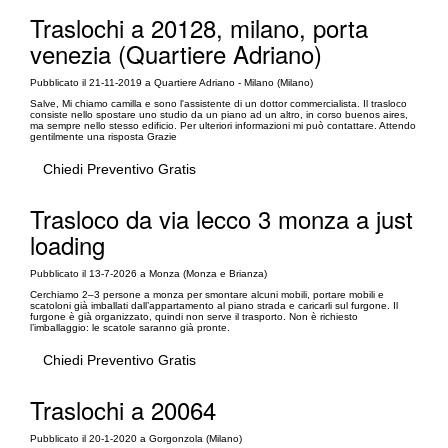
Traslochi a 20128, milano, porta
venezia (Quartiere Adriano)
Pubblicato il 21-11-2019 a Quartiere Adriano - Milano (Milano)
Salve, Mi chiamo camilla e sono l'assistente di un dottor commercialista. Il trasloco
consiste nello spostare uno studio da un piano ad un altro, in corso buenos aires,
ma sempre nello stesso edificio. Per ulteriori informazioni mi può contattare. Attendo
gentilmente una risposta Grazie
Chiedi Preventivo Gratis
Trasloco da via lecco 3 monza a just
loading
Pubblicato il 13-7-2026 a Monza (Monza e Brianza)
Cerchiamo 2–3 persone a monza per smontare alcuni mobili, portare mobili e
scatoloni già imballati dall’appartamento al piano strada e caricarli sul furgone. Il
furgone è già organizzato, quindi non serve il trasporto. Non è richiesto
l’imballaggio: le scatole saranno già pronte.
Chiedi Preventivo Gratis
Traslochi a 20064
Pubblicato il 20-1-2020 a Gorgonzola (Milano)