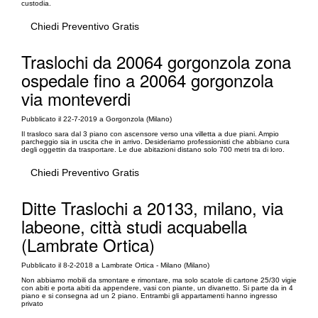
custodia.
Chiedi Preventivo Gratis
Traslochi da 20064 gorgonzola zona
ospedale fino a 20064 gorgonzola
via monteverdi
Pubblicato il 22-7-2019 a Gorgonzola (Milano)
Il trasloco sara dal 3 piano con ascensore verso una villetta a due piani. Ampio
parcheggio sia in uscita che in arrivo. Desideriamo professionisti che abbiano cura
degli oggettin da trasportare. Le due abitazioni distano solo 700 metri tra di loro.
Chiedi Preventivo Gratis
Ditte Traslochi a 20133, milano, via
labeone, città studi acquabella
(Lambrate Ortica)
Pubblicato il 8-2-2018 a Lambrate Ortica - Milano (Milano)
Non abbiamo mobili da smontare e rimontare, ma solo scatole di cartone 25/30 vigie
con abiti e porta abiti da appendere, vasi con piante, un divanetto. Si parte da in 4
piano e si consegna ad un 2 piano. Entrambi gli appartamenti hanno ingresso
privato