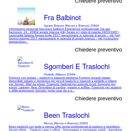
Chiedere preventivo
Fra Balbinot
Agrate Brianza (Monza e Brianza) 20864
Informazioni personali francesco balbinot Esperienza professionale Via san
francesco, 24 - 20864 agrate brianza (mb) Sesso m | data di nascita 19/03/1995 |
nazionalità italiana Agosto-luglio 2017 magazziniere in azienda di arcore – mb (vts)
Giugno-maggio 2017 magazziniere in azienda di agrate brianza – mb (costruzioni
aspirapolveri...
Chiedere preventivo
Sgomberi E Traslochi
Pioltello (Milano) 20096
Furgone con autista – traslochi e trasporti weekend Furgone renault master
disponibile sabato e domenica per piccoli traslochi e trasporti a pioltello e milano
est. Servizi: -Ritiri da privati -Trasporto materiali per aziende locali -Supporto per
eventi, catering, fiere -Sgomberi di cantine, garage e soffitte -Trasporto per studenti
o affitti temporanei -Servizio “porta cose da a a...
Chiedere preventivo
Been Traslochi
Monza (Monza e Brianza) 20900
Been traslochi con sede a monza offre servizi professionali di trasloco e sgombero.
Servizi offerti: - Traslochi casa e ufficio - Smontaggio e montaggio mobili - Sgombero