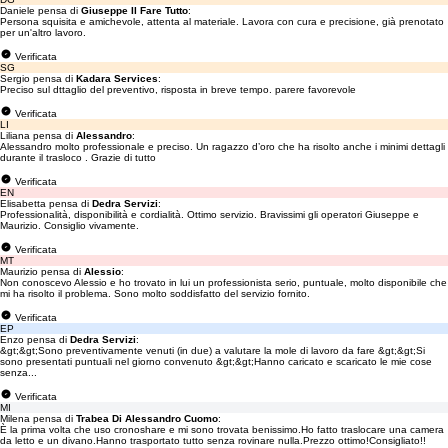
Daniele pensa di
Giuseppe Il Fare Tutto
:
Persona squisita e amichevole, attenta al materiale. Lavora con cura e precisione, già prenotato
per un'altro lavoro.
Verificata
SG
Sergio pensa di
Kadara Services
:
Preciso sul dttaglio del preventivo, risposta in breve tempo. parere favorevole
Verificata
LI
Liliana pensa di
Alessandro
:
Alessandro molto professionale e preciso. Un ragazzo d’oro che ha risolto anche i minimi dettagli
durante il trasloco . Grazie di tutto
Verificata
EN
Elisabetta pensa di
Dedra Servizi
:
Professionalità, disponibilità e cordialità. Ottimo servizio. Bravissimi gli operatori Giuseppe e
Maurizio. Consiglio vivamente.
Verificata
MT
Maurizio pensa di
Alessio
:
Non conoscevo Alessio e ho trovato in lui un professionista serio, puntuale, molto disponibile che
mi ha risolto il problema. Sono molto soddisfatto del servizio fornito.
Verificata
EP
Enzo pensa di
Dedra Servizi
:
&gt;&gt;Sono preventivamente venuti (in due) a valutare la mole di lavoro da fare &gt;&gt;Si
sono presentati puntuali nel giorno convenuto &gt;&gt;Hanno caricato e scaricato le mie cose
senza...
Verificata
MI
Milena pensa di
Trabea Di Alessandro Cuomo
:
È la prima volta che uso cronoshare e mi sono trovata benissimo.Ho fatto traslocare una camera
da letto e un divano.Hanno trasportato tutto senza rovinare nulla.Prezzo ottimo!Consigliato!!