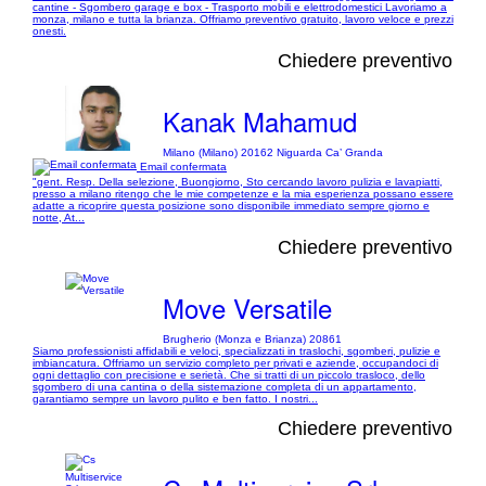
cantine - Sgombero garage e box - Trasporto mobili e elettrodomestici Lavoriamo a
monza, milano e tutta la brianza. Offriamo preventivo gratuito, lavoro veloce e prezzi
onesti.
Chiedere preventivo
Kanak Mahamud
Milano (Milano) 20162 Niguarda Ca’ Granda
Email confermata
"gent. Resp. Della selezione, Buongiorno, Sto cercando lavoro pulizia e lavapiatti,
presso a milano ritengo che le mie competenze e la mia esperienza possano essere
adatte a ricoprire questa posizione sono disponibile immediato sempre giorno e
notte, At...
Chiedere preventivo
Move Versatile
Brugherio (Monza e Brianza) 20861
Siamo professionisti affidabili e veloci, specializzati in traslochi, sgomberi, pulizie e
imbiancatura. Offriamo un servizio completo per privati e aziende, occupandoci di
ogni dettaglio con precisione e serietà. Che si tratti di un piccolo trasloco, dello
sgombero di una cantina o della sistemazione completa di un appartamento,
garantiamo sempre un lavoro pulito e ben fatto. I nostri...
Chiedere preventivo