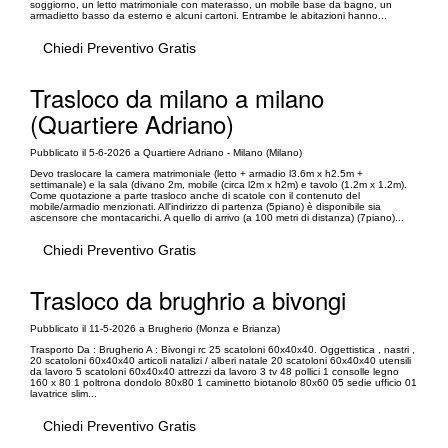
soggiorno, un letto matrimoniale con materasso, un mobile base da bagno, un
armadietto basso da esterno e alcuni cartoni. Entrambe le abitazioni hanno...
Chiedi Preventivo Gratis
Trasloco da milano a milano
(Quartiere Adriano)
Pubblicato il 5-6-2026 a Quartiere Adriano - Milano (Milano)
Devo traslocare la camera matrimoniale (letto + armadio l3.6m x h2.5m +
settimanale) e la sala (divano 2m, mobile (circa l2m x h2m) e tavolo (1.2m x 1.2m).
Come quotazione a parte trasloco anche di scatole con il contenuto del
mobile/armadio menzionati. All'indirizzo di partenza (5piano) è disponibile sia
ascensore che montacarichi. A quello di arrivo (a 100 metri di distanza) (7piano)...
Chiedi Preventivo Gratis
Trasloco da brughrio a bivongi
Pubblicato il 11-5-2026 a Brugherio (Monza e Brianza)
Trasporto Da : Brugherio A : Bivongi rc 25 scatoloni 60x40x40. Oggettistica , nastri ,
20 scatoloni 60x40x40 articoli natalizi / alberi natale 20 scatoloni 60x40x40 utensili
da lavoro 5 scatoloni 60x40x40 attrezzi da lavoro 3 tv 48 pollici 1 consolle legno
160 x 80 1 poltrona dondolo 80x80 1 caminetto biotanolo 80x60 05 sedie ufficio 01
lavatrice slim...
Chiedi Preventivo Gratis