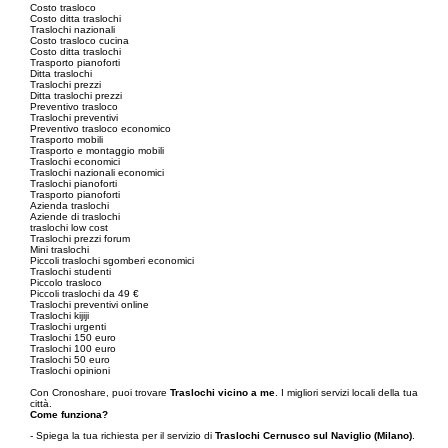
Costo trasloco
Costo ditta traslochi
Traslochi nazionali
Costo trasloco cucina
Costo ditta traslochi
Trasporto pianoforti
Ditta traslochi
Traslochi prezzi
Ditta traslochi prezzi
Preventivo trasloco
Traslochi preventivi
Preventivo trasloco economico
Trasporto mobili
Trasporto e montaggio mobili
Traslochi economici
Traslochi nazionali economici
Traslochi pianoforti
Trasporto pianoforti
Azienda traslochi
Aziende di traslochi
traslochi low cost
Traslochi prezzi forum
Mini traslochi
Piccoli traslochi sgomberi economici
Traslochi studenti
Piccolo trasloco
Piccoli traslochi da 49 €
Traslochi preventivi online
Traslochi kijiji
Traslochi urgenti
Traslochi 150 euro
Traslochi 100 euro
Traslochi 50 euro
Traslochi opinioni
Con Cronoshare, puoi trovare
Traslochi vicino a me
. I migliori servizi locali della tua
città.
Come funziona?
- Spiega la tua richiesta per il servizio di
Traslochi Cernusco sul Naviglio (Milano)
.