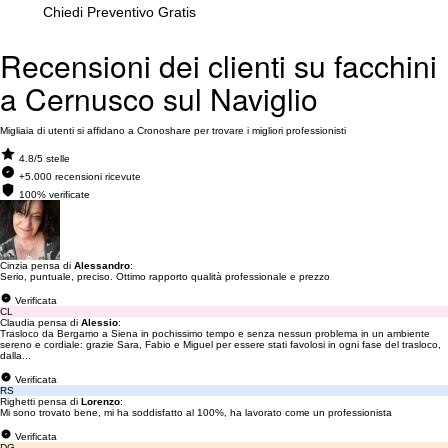
Chiedi Preventivo Gratis
Recensioni dei clienti su facchini
a Cernusco sul Naviglio
Migliaia di utenti si affidano a Cronoshare per trovare i migliori professionisti
4.8/5 stelle
+5.000 recensioni ricevute
100% verificate
Cinzia pensa di
Alessandro
:
Serio, puntuale, preciso. Ottimo rapporto qualità professionale e prezzo
Verificata
CL
Claudia pensa di
Alessio
:
Trasloco da Bergamo a Siena in pochissimo tempo e senza nessun problema in un ambiente
sereno e cordiale: grazie Sara, Fabio e Miguel per essere stati favolosi in ogni fase del trasloco,
dalla...
Verificata
RS
Righetti pensa di
Lorenzo
:
Mi sono trovato bene, mi ha soddisfatto al 100%, ha lavorato come un professionista
Verificata
DG