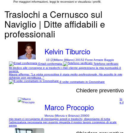
Per maggiori informazioni, leggi le recensioni e visualizza i profili.
Traslochi a Cernusco sul
Naviglio | Ditte affidabili e
professionali
Kelvin Tiburcio
10 (2)
Milano (Milano) 20152 Forze Armate Baggio
Email confermata
Telefono verificato
Mi dedico alle consegne e ai traslochi i miei cliente apprezzano la mia puntualità è
serietà.
Maura afferma:
"La visita conoscitiva è stata molto professionale. Ha accolto le mie
richieste con gentilezza. "
8 volte contrattato in Cronoshare
Chiedere preventivo
Io
e il
Marco Procopio
Monza (Monza e Brianza) 20900
mio team ci occupiamo di montaggio arredi e traslochi, disponiamo di tutta
l’attrezzatura necessaria per quanto riguarda il nostro lavoro compreso di scale
aeree