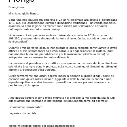
Buongiorno,
Mi chiamo giulia fiengo.
Sono una neo naturopata erborista di 24 anni, diplomata alla scuola di naturopatia
‘a. E. Me. Tra’ associazione europea di medicine tradizionali – università popolare,
riconosciuta dalla regione piemonte; sono iscritta alla federazione nazionale
naturopati professionali - nuova fennap.
Ho terminato il mio percorso scolastico triennale a novembre 2018 con voto
108/110, presentando e discutendo la tesi dal titolo: “jet lag sociale e rottura dei
ritmi circadiani”.
Durante il mio percorso di studi, nonostante io abbia ricercato continuamente lavori
attinenti al mio settore facendo diversi colloqui in negozi inerenti la materia, (tutti
non andati a buon fine probabilmente per la mancanza del titolo in mano) ho
sviluppato due esperienze lavorative differenti.
La decisione di prendere una qualifica come questa, è maturata dal fatto che il mio
stile di vita è sempre stato improntato sulla ricerca continua di alimenti, ed abitudini
attinenti al benessere della persona.
Credo fermamente che alcuni aspetti, messi in disparte al giorno d’oggi, come ad
esempio una giusta alimentazione, aggiunta a delle buone ore di sonno e una
risposta equilibrata a stimoli esterni, permettono una vita più soddisfacente, e
perché no, più longeva.
Amo questo settore e sono molto motivata nel proporre la mia candidatura in tutti
quegli ambiti che ricercano la professione del naturopata come ad esempio:
· informatore farmaceutico
· agente commerciale
Inoltre mi candido anche per collaborazioni presso: