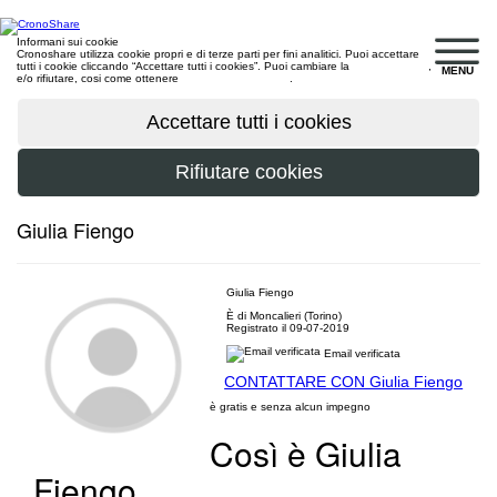
Informani sui cookie
Cronoshare utilizza cookie propri e di terze parti per fini analitici. Puoi accettare
tutti i cookie cliccando “Accettare tutti i cookies”. Puoi cambiare la
configurazione
,
MENU
e/o rifiutare, cosi come ottenere
maggiori informazioni
.
Giulia Fiengo
Giulia Fiengo
È di Moncalieri (Torino)
Registrato il 09-07-2019
Email verificata
CONTATTARE CON Giulia Fiengo
è gratis e senza alcun impegno
Così è Giulia
Fiengo