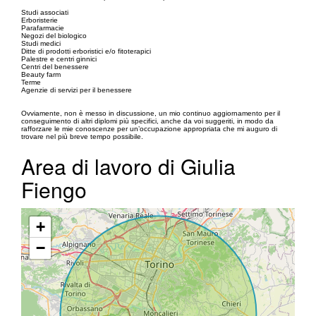
Studi associati
Erboristerie
Parafarmacie
Negozi del biologico
Studi medici
Ditte di prodotti erboristici e/o fitoterapici
Palestre e centri ginnici
Centri del benessere
Beauty farm
Terme
Agenzie di servizi per il benessere
Ovviamente, non è messo in discussione, un mio continuo aggiornamento per il
conseguimento di altri diplomi più specifici, anche da voi suggeriti, in modo da
rafforzare le mie conoscenze per un’occupazione appropriata che mi auguro di
trovare nel più breve tempo possibile.
Area di lavoro di Giulia
Fiengo
+
−