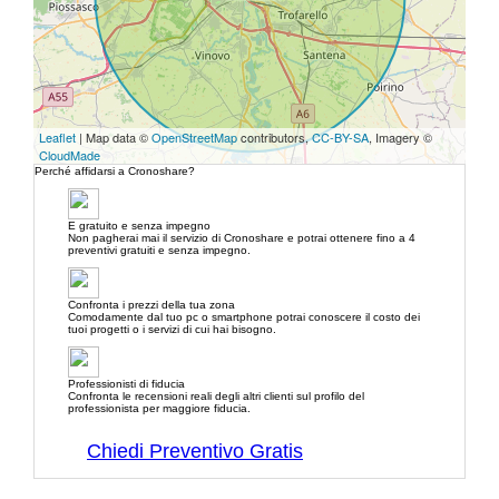
Leaflet
| Map data ©
OpenStreetMap
contributors,
CC-BY-SA
, Imagery ©
CloudMade
Perché affidarsi a Cronoshare?
E gratuito e senza impegno
Non pagherai mai il servizio di Cronoshare e potrai ottenere fino a 4
preventivi gratuiti e senza impegno.
Confronta i prezzi della tua zona
Comodamente dal tuo pc o smartphone potrai conoscere il costo dei
tuoi progetti o i servizi di cui hai bisogno.
Professionisti di fiducia
Confronta le recensioni reali degli altri clienti sul profilo del
professionista per maggiore fiducia.
Chiedi Preventivo Gratis