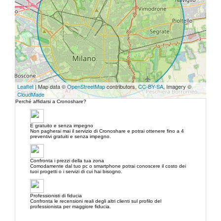
Leaflet
| Map data ©
OpenStreetMap
contributors,
CC-BY-SA
, Imagery ©
CloudMade
Perché affidarsi a Cronoshare?
E gratuito e senza impegno
Non pagherai mai il servizio di Cronoshare e potrai ottenere fino a 4
preventivi gratuiti e senza impegno.
Confronta i prezzi della tua zona
Comodamente dal tuo pc o smartphone potrai conoscere il costo dei
tuoi progetti o i servizi di cui hai bisogno.
Professionisti di fiducia
Confronta le recensioni reali degli altri clienti sul profilo del
professionista per maggiore fiducia.