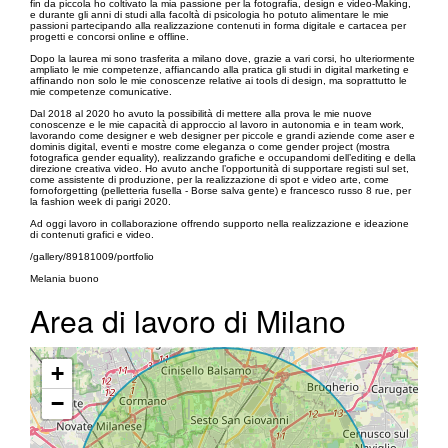
fin da piccola ho coltivato la mia passione per la fotografia, design e video-Making,
e durante gli anni di studi alla facoltà di psicologia ho potuto alimentare le mie
passioni partecipando alla realizzazione contenuti in forma digitale e cartacea per
progetti e concorsi online e offline.
Dopo la laurea mi sono trasferita a milano dove, grazie a vari corsi, ho ulteriormente
ampliato le mie competenze, affiancando alla pratica gli studi in digital marketing e
affinando non solo le mie conoscenze relative ai tools di design, ma soprattutto le
mie competenze comunicative.
Dal 2018 al 2020 ho avuto la possibilità di mettere alla prova le mie nuove
conoscenze e le mie capacità di approccio al lavoro in autonomia e in team work,
lavorando come designer e web designer per piccole e grandi aziende come aser e
dominis digital, eventi e mostre come eleganza o come gender project (mostra
fotografica gender equality), realizzando grafiche e occupandomi dell’editing e della
direzione creativa video. Ho avuto anche l’opportunità di supportare registi sul set,
come assistente di produzione, per la realizzazione di spot e video arte, come
fornoforgetting (pelletteria fusella - Borse salva gente) e francesco russo 8 rue, per
la fashion week di parigi 2020.
Ad oggi lavoro in collaborazione offrendo supporto nella realizzazione e ideazione
di contenuti grafici e video.
/gallery/89181009/portfolio
Melania buono
Area di lavoro di Milano
+
−