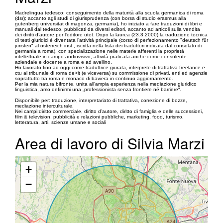
Madrelingua tedesco: conseguimento della maturità alla scuola germanica di roma
(dsr); accanto agli studi di giurisprudenza (con borsa di studio erasmus alla
gutenberg universität di magonza, germania), ho iniziato a fare traduzioni di libri e
manuali dal tedesco, pubblicati da diversi editori, accanto ad articoli sulla vendita
dei diritti d’autore per l'editore utet. Dopo la laurea (23.3.2000) la traduzione tecnica
di testi giuridici è diventata l’attività principale (corso di perfezionamento "deutsch für
juristen" al österreich inst., iscritta nella lista dei traduttori indicata dal consolato di
germania a roma), con specializzazione nelle materie afferenti la proprietà
intellettuale in campo audiovisivo, attività praticata anche come consulente
aziendale e docente a roma e ad avellino.
Ho lavorato fino ad oggi come traduttrice giurata, interprete di trattativa freelance e
ctu al tribunale di roma de>it (e viceversa) su commissione di privati, enti ed agenzie
soprattutto tra roma e monaco di baviera in continuo aggiornamento.
Per la mia natura bifronte, unita all’ampia esperienza nella mediazione giuridico
linguistica, amo definirmi una „professionista senza frontiere né barriere“.
Disponibile per: traduzione, interpretariato di trattativa, correzione di bozze,
mediazione interculturale.
Nei campi:diritto commerciale, diritto d’autore, diritto di famiglia e delle successioni,
film & television, pubblicità e relazioni pubbliche, marketing, food, turismo,
letteratura, arti, scienze umane e sociali
Area di lavoro di Silvia Marzi
+
−