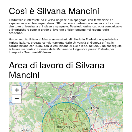
Così è Silvana Mancini
Traduttrice e interprete da e verso l'inglese e lo spagnolo, con formazione ed
esperienza in ambito ospedaliero. Offro servizi di traduzione e lavoro anche come
che tutor universitaria di inglese e spagnolo. Possiedo ottime capacità comunicative
e linguistiche e sono in grado di lavorare efficientemente nel rispetto delle
scadenze.
Ho conseguito il titolo di Master universitario di I livello in Traduzione specialistica
inglese-italiano, erogato congiuntamente dalle Università di Genova e Pisa in
collaborazione con ICoN, con la valutazione di 110 e lode. Nel 2020 ho conseguito
la laurea triennale in Scienze della Mediazione Linguistica presso l’Istituto per
Interpreti e Traduttori di Varese.
Area di lavoro di Silvana
Mancini
+
−