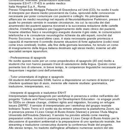
conferenze, interviste, presentazioni aziendali.
Interprete ES>IT / IT>ES in ambito medico
Italia Hospital S.p.A., Roma
Presso l’Ospedale Moriggia Pelascini di Gravedona ed Uniti (CO), ho svolto il ruolo
di interprete per diversi medici provenienti da Cuba, sprovvisti delle conoscenze
necessarie per poter comunicare con pazienti e colleghi. Ho principalmente
affiancato tre medici neurologi nel reparto di Neuroriabilitazione Parkinson, presso il
quale ho prestato servizio in svariate circostanze, tra cui: la raccolta dei dati
anamnestici dei pazienti appena ricoverati e la successiva redazione delle cartelle
cliniche, il briefing quotidiano per l’aggiornamento dello stato clinico dei pazienti,
l’esame obiettivo fisico e neurologico eseguito durante il giro visite, le comunicazioni
telefoniche e le consulenze neurologiche richieste da altri reparti, nonché dal
Pronto Soccorso. In quest’ultimo caso, è stata necessaria grande prontezza e
capacità di mantenere il controllo durante situazioni di forte agitazione (codici rossi
come ictus cerebrali). Inoltre, alla fine della giornata lavorativa, ho tenuto un corso
di insegnamento della lingua italiana destinato agli stessi medici, insieme ad altri
specialisti sempre ispanofoni.
- Professoressa di spagnolo
Ho svolto questo ruolo per un corso propedeutico di spagnolo (40 ore) rivolto a
studenti che non hanno passato il test di valutazione della lingua. Questo corso
permette loro di ottenere, in breve tempo, le competenze linguistiche necessarie per
frequentare i regolari corsi dell’università.
- Tutor universitario di inglese e spagnolo
Gli studenti dell’università SSML hanno a disposizione un numero di lezioni per
chiedere qualsiasi tipo di aiuto, inerente alle materie studiate: grammatica,
traduzione, interpretariato, ecc.
- Interprete di spagnolo e traduttrice EN>IT
Interpretariato italiano/spagnolo per workshop in presenza e online nell’ambito del
progetto “Culture and Peer-Learning for Development Education - to engage youth
for SDGs on climate change, children rights and migration, focusing on refugee
issues (38PR)”. Il servizio di interpretariato per i workshop del gruppo teatrale
boliviano Teatro Trono si è svolto sia da remoto attraverso la piattaforma Zoom, sia
in presenza presso il Liceo Crespi di Busto Arsizio (Varese) e presso l’Aula Magna
Università dell’Insubria (Varese). Il servizio ha previsto attività come meeting
preparatori online, incontri in presenza presso il Liceo Crespi di Busto Arsizio per la
discussione di questioni ambientali e la preparazione di uno spettacolo teatrale, live
streaming e traduzione consecutiva durante la conferenza finale del progetto.
Allo stesso tempo, ho tradotto dall’inglese all’italiano numerose sezioni del sito