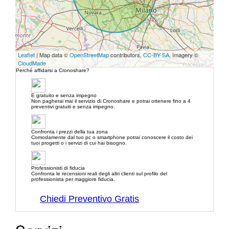
Leaflet
| Map data ©
OpenStreetMap
contributors,
CC-BY-SA
, Imagery ©
CloudMade
Perché affidarsi a Cronoshare?
E gratuito e senza impegno
Non pagherai mai il servizio di Cronoshare e potrai ottenere fino a 4
preventivi gratuiti e senza impegno.
Confronta i prezzi della tua zona
Comodamente dal tuo pc o smartphone potrai conoscere il costo dei
tuoi progetti o i servizi di cui hai bisogno.
Professionisti di fiducia
Confronta le recensioni reali degli altri clienti sul profilo del
professionista per maggiore fiducia.
Chiedi Preventivo Gratis