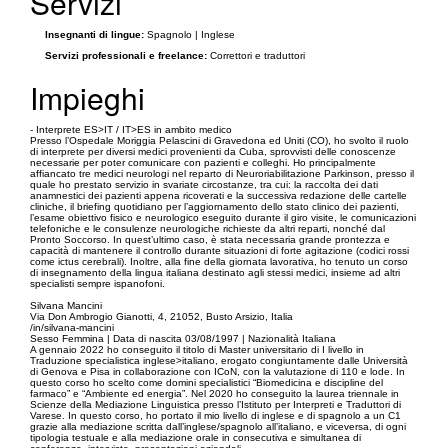
Servizi
Insegnanti di lingue:
Spagnolo | Inglese
Servizi professionali e freelance:
Correttori e traduttori
Impieghi
- Interprete ES>IT / IT>ES in ambito medico
Presso l’Ospedale Moriggia Pelascini di Gravedona ed Uniti (CO), ho svolto il ruolo
di interprete per diversi medici provenienti da Cuba, sprovvisti delle conoscenze
necessarie per poter comunicare con pazienti e colleghi. Ho principalmente
affiancato tre medici neurologi nel reparto di Neuroriabilitazione Parkinson, presso il
quale ho prestato servizio in svariate circostanze, tra cui: la raccolta dei dati
anamnestici dei pazienti appena ricoverati e la successiva redazione delle cartelle
cliniche, il briefing quotidiano per l’aggiornamento dello stato clinico dei pazienti,
l’esame obiettivo fisico e neurologico eseguito durante il giro visite, le comunicazioni
telefoniche e le consulenze neurologiche richieste da altri reparti, nonché dal
Pronto Soccorso. In quest’ultimo caso, è stata necessaria grande prontezza e
capacità di mantenere il controllo durante situazioni di forte agitazione (codici rossi
come ictus cerebrali). Inoltre, alla fine della giornata lavorativa, ho tenuto un corso
di insegnamento della lingua italiana destinato agli stessi medici, insieme ad altri
specialisti sempre ispanofoni.
Silvana Mancini
Via Don Ambrogio Gianotti, 4, 21052, Busto Arsizio, Italia
/in/silvana-mancini
Sesso Femmina | Data di nascita 03/08/1997 | Nazionalità Italiana
A gennaio 2022 ho conseguito il titolo di Master universitario di I livello in
Traduzione specialistica inglese>italiano, erogato congiuntamente dalle Università
di Genova e Pisa in collaborazione con ICoN, con la valutazione di 110 e lode. In
questo corso ho scelto come domini specialistici “Biomedicina e discipline del
farmaco” e “Ambiente ed energia”. Nel 2020 ho conseguito la laurea triennale in
Scienze della Mediazione Linguistica presso l’Istituto per Interpreti e Traduttori di
Varese. In questo corso, ho portato il mio livello di inglese e di spagnolo a un C1
grazie alla mediazione scritta dall’inglese/spagnolo all’italiano, e viceversa, di ogni
tipologia testuale e alla mediazione orale in consecutiva e simultanea di