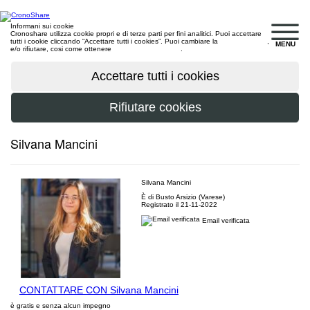
Informani sui cookie
Cronoshare utilizza cookie propri e di terze parti per fini analitici. Puoi accettare
tutti i cookie cliccando “Accettare tutti i cookies”. Puoi cambiare la
configurazione
,
MENU
e/o rifiutare, cosi come ottenere
maggiori informazioni
.
Silvana Mancini
Silvana Mancini
È di Busto Arsizio (Varese)
Registrato il 21-11-2022
Email verificata
CONTATTARE CON Silvana Mancini
è gratis e senza alcun impegno