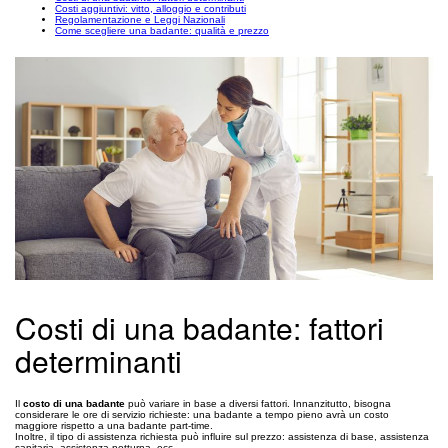
Costi aggiuntivi: vitto, alloggio e contributi
Regolamentazione e Leggi Nazionali
Come scegliere una badante: qualità e prezzo
Costi di una badante: fattori
determinanti
Il
costo di una badante
può variare in base a diversi fattori. Innanzitutto, bisogna
considerare le ore di servizio richieste: una badante a tempo pieno avrà un costo
maggiore rispetto a una badante part-time.
Inoltre, il tipo di assistenza richiesta può influire sul prezzo: assistenza di base, assistenza
sanitaria, assistenza notturna, ecc.