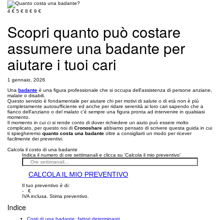
4 €
5 €
8 €
9 €
Scopri quanto può costare
assumere una badante per
aiutare i tuoi cari
1 gennaio, 2026
Una
badante
è una figura professionale che si occupa dell'assistenza di persone anziane,
malate o disabili.
Questo servizio è fondamentale per aiutare chi per motivi di salute o di età non è più
completamente autosufficiente ed anche per ridare serenità ai loro cari sapendo che a
fianco dell'anziano o del malato c'è sempre una figura pronta ad intervenire in qualsiasi
momento.
Il momento in cui ci si rende conto di dover richiedere un aiuto può essere molto
complicato, per questo noi di
Cronoshare
abbiamo pensato di scrivere questa guida in cui
ti spiegheremo
quanto costa una badante
oltre a consigliarti un modo per ricever
facilmente dei preventivi.
Calcola il costo di una badante
Indica il numero di ore settimanali e clicca su 'Calcola il mio preventivo'
CALCOLA IL MIO PREVENTIVO
Il tuo preventivo è di:
- €
IVA inclusa. Stima preventivo.
Indice
Costi di una badante: fattori determinanti