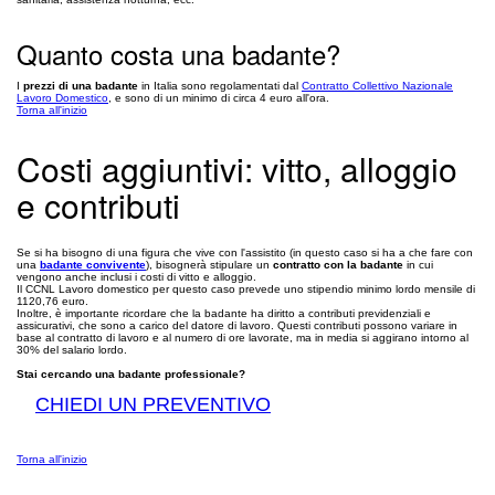
Quanto costa una badante?
I
prezzi di una badante
in Italia sono regolamentati dal
Contratto Collettivo Nazionale
Lavoro Domestico
, e sono di un minimo di circa 4 euro all'ora.
Torna all'inizio
Costi aggiuntivi: vitto, alloggio
e contributi
Se si ha bisogno di una figura che vive con l'assistito (in questo caso si ha a che fare con
una
badante convivente
), bisognerà stipulare un
contratto con la badante
in cui
vengono anche inclusi i costi di vitto e alloggio.
Il CCNL Lavoro domestico per questo caso prevede uno stipendio minimo lordo mensile di
1120,76 euro.
Inoltre, è importante ricordare che la badante ha diritto a contributi previdenziali e
assicurativi, che sono a carico del datore di lavoro. Questi contributi possono variare in
base al contratto di lavoro e al numero di ore lavorate, ma in media si aggirano intorno al
30% del salario lordo.
Stai cercando una badante professionale?
CHIEDI UN PREVENTIVO
Torna all'inizio