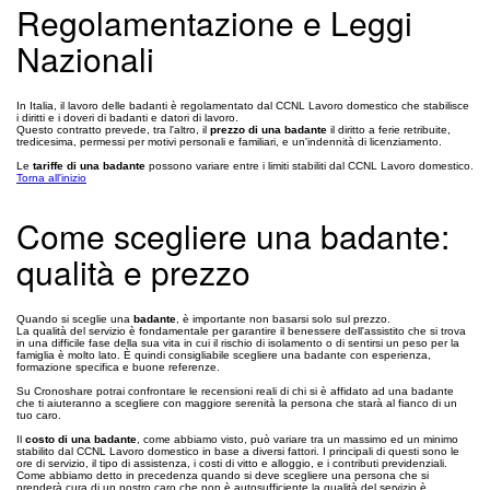
Regolamentazione e Leggi
Nazionali
In Italia, il lavoro delle badanti è regolamentato dal CCNL Lavoro domestico che stabilisce
i diritti e i doveri di badanti e datori di lavoro.
Questo contratto prevede, tra l'altro, il
prezzo di una badante
il diritto a ferie retribuite,
tredicesima, permessi per motivi personali e familiari, e un'indennità di licenziamento.
Le
tariffe di una badante
possono variare entre i limiti stabiliti dal CCNL Lavoro domestico.
Torna all'inizio
Come scegliere una badante:
qualità e prezzo
Quando si sceglie una
badante
, è importante non basarsi solo sul prezzo.
La qualità del servizio è fondamentale per garantire il benessere dell'assistito che si trova
in una difficile fase della sua vita in cui il rischio di isolamento o di sentirsi un peso per la
famiglia è molto lato. È quindi consigliabile scegliere una badante con esperienza,
formazione specifica e buone referenze.
Su Cronoshare potrai confrontare le recensioni reali di chi si è affidato ad una badante
che ti aiuteranno a scegliere con maggiore serenità la persona che starà al fianco di un
tuo caro.
Il
costo di una badante
, come abbiamo visto, può variare tra un massimo ed un minimo
stabilito dal CCNL Lavoro domestico in base a diversi fattori. I principali di questi sono le
ore di servizio, il tipo di assistenza, i costi di vitto e alloggio, e i contributi previdenziali.
Come abbiamo detto in precedenza quando si deve scegliere una persona che si
prenderà cura di un nostro caro che non è autosufficiente la qualità del servizio è