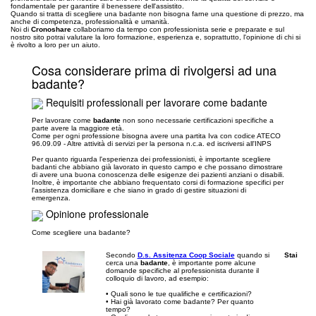
fondamentale per garantire il benessere dell'assistito.
Quando si tratta di scegliere una badante non bisogna farne una questione di prezzo, ma
anche di competenza, professionalità e umanità.
Noi di
Cronoshare
collaboriamo da tempo con professionista serie e preparate e sul
nostro sito potrai valutare la loro formazione, esperienza e, soprattutto, l'opinione di chi si
è rivolto a loro per un aiuto.
Cosa considerare prima di rivolgersi ad una
badante?
Requisiti professionali per lavorare come badante
Per lavorare come
badante
non sono necessarie certificazioni specifiche a
parte avere la maggiore età.
Come per ogni professione bisogna avere una partita Iva con codice ATECO
96.09.09 - Altre attività di servizi per la persona n.c.a. ed iscriversi all'INPS
Per quanto riguarda l'esperienza dei professionisti, è importante scegliere
badanti che abbiano già lavorato in questo campo e che possano dimostrare
di avere una buona conoscenza delle esigenze dei pazienti anziani o disabili.
Inoltre, è importante che abbiano frequentato corsi di formazione specifici per
l'assistenza domiciliare e che siano in grado di gestire situazioni di
emergenza.
Opinione professionale
Come scegliere una badante?
Secondo
D.s. Assitenza Coop Sociale
quando si
Stai
cerca una
badante
, è importante porre alcune
domande specifiche al professionista durante il
colloquio di lavoro, ad esempio:
• Quali sono le tue qualifiche e certificazioni?
• Hai già lavorato come badante? Per quanto
tempo?