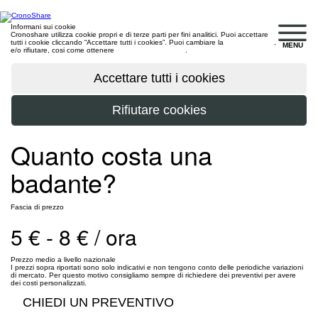
Informani sui cookie
Cronoshare utilizza cookie propri e di terze parti per fini analitici. Puoi accettare
tutti i cookie cliccando “Accettare tutti i cookies”. Puoi cambiare la
configurazione
,
MENU
e/o rifiutare, cosi come ottenere
maggiori informazioni
.
Quanto costa una
badante?
Fascia di prezzo
5 € - 8 € / ora
Prezzo medio a livello nazionale
I prezzi sopra riportati sono solo indicativi e non tengono conto delle periodiche variazioni
di mercato. Per questo motivo consigliamo sempre di richiedere dei preventivi per avere
dei costi personalizzati.
CHIEDI UN PREVENTIVO