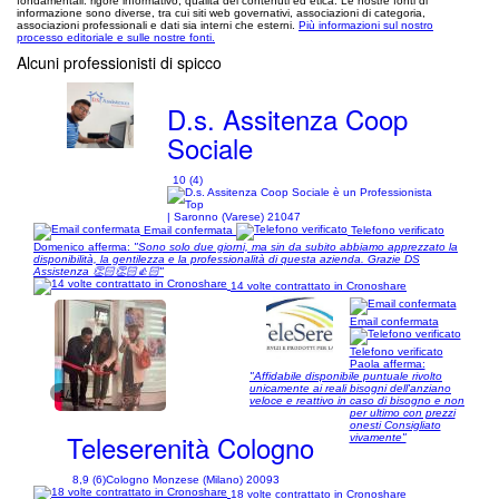
fondamentali: rigore informativo, qualità dei contenuti ed etica. Le nostre fonti di
informazione sono diverse, tra cui siti web governativi, associazioni di categoria,
associazioni professionali e dati sia interni che esterni.
Più informazioni sul nostro
processo editoriale e sulle nostre fonti.
Alcuni professionisti di spicco
D.s. Assitenza Coop
Sociale
10 (4)
| Saronno (Varese) 21047
Email confermata
Telefono verificato
Domenico afferma:
"Sono solo due giorni, ma sin da subito abbiamo apprezzato la
disponibilità, la gentilezza e la professionalità di questa azienda. Grazie DS
Assistenza 👏🏻👏🏻👍🏻"
14 volte contrattato in Cronoshare
Email confermata
Telefono verificato
Paola afferma:
"Affidabile disponibile puntuale rivolto
unicamente ai reali bisogni dell'anziano
1/4
veloce e reattivo in caso di bisogno e non
per ultimo con prezzi
onesti Consigliato
Teleserenità Cologno
vivamente"
8,9 (6)
Cologno Monzese (Milano) 20093
18 volte contrattato in Cronoshare