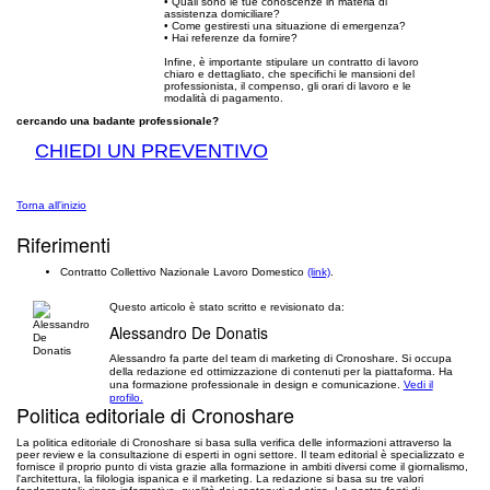
• Quali sono le tue conoscenze in materia di
assistenza domiciliare?
• Come gestiresti una situazione di emergenza?
• Hai referenze da fornire?
Infine, è importante stipulare un contratto di lavoro
chiaro e dettagliato, che specifichi le mansioni del
professionista, il compenso, gli orari di lavoro e le
modalità di pagamento.
cercando una badante professionale?
CHIEDI UN PREVENTIVO
Torna all'inizio
Riferimenti
Contratto Collettivo Nazionale Lavoro Domestico
(link)
.
Questo articolo è stato scritto e revisionato da:
Alessandro De Donatis
Alessandro fa parte del team di marketing di Cronoshare. Si occupa
della redazione ed ottimizzazione di contenuti per la piattaforma. Ha
una formazione professionale in design e comunicazione.
Vedi il
profilo.
Politica editoriale di Cronoshare
La politica editoriale di Cronoshare si basa sulla verifica delle informazioni attraverso la
peer review e la consultazione di esperti in ogni settore. Il team editorial è specializzato e
fornisce il proprio punto di vista grazie alla formazione in ambiti diversi come il giornalismo,
l'architettura, la filologia ispanica e il marketing. La redazione si basa su tre valori