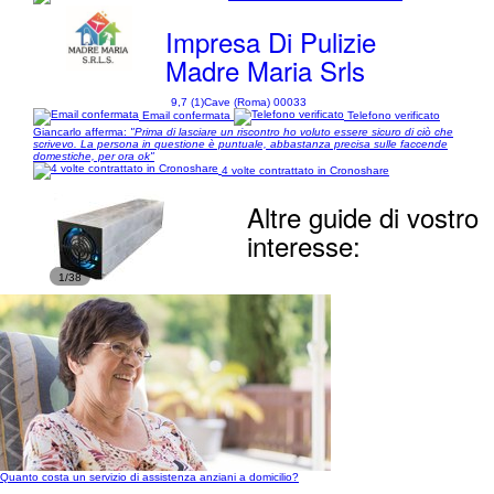
Impresa Di Pulizie
Madre Maria Srls
9,7 (1)
Cave (Roma) 00033
Email confermata
Telefono verificato
Giancarlo afferma:
"Prima di lasciare un riscontro ho voluto essere sicuro di ciò che
scrivevo. La persona in questione è puntuale, abbastanza precisa sulle faccende
domestiche, per ora ok"
4 volte contrattato in Cronoshare
Altre guide di vostro
interesse:
1/38
Quanto costa un servizio di assistenza anziani a domicilio?