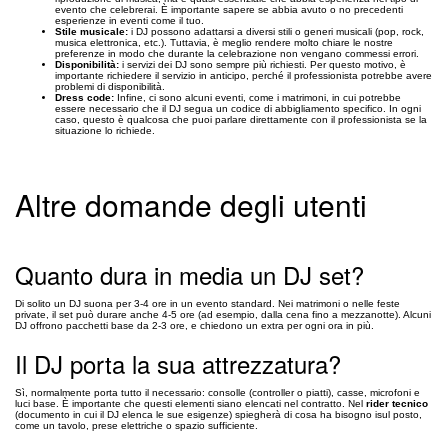
evento che celebrerai. È importante sapere se abbia avuto o no precedenti
esperienze in eventi come il tuo.
Stile musicale:
i DJ possono adattarsi a diversi stili o generi musicali (pop, rock,
musica elettronica, etc.). Tuttavia, è meglio rendere molto chiare le nostre
preferenze in modo che durante la celebrazione non vengano commessi errori.
Disponibilità:
i servizi dei DJ sono sempre più richiesti. Per questo motivo, è
importante richiedere il servizio in anticipo, perché il professionista potrebbe avere
problemi di disponibilità.
Dress code:
Infine, ci sono alcuni eventi, come i matrimoni, in cui potrebbe
essere necessario che il DJ segua un codice di abbigliamento specifico. In ogni
caso, questo è qualcosa che puoi parlare direttamente con il professionista se la
situazione lo richiede.
Altre domande degli utenti
Quanto dura in media un DJ set?
Di solito un DJ suona per 3-4 ore in un evento standard. Nei matrimoni o nelle feste
private, il set può durare anche 4-5 ore (ad esempio, dalla cena fino a mezzanotte). Alcuni
DJ offrono pacchetti base da 2-3 ore, e chiedono un extra per ogni ora in più.
Il DJ porta la sua attrezzatura?
Sì, normalmente porta tutto il necessario: consolle (controller o piatti), casse, microfoni e
luci base. È importante che questi elementi siano elencati nel contratto. Nel
rider tecnico
(documento in cui il DJ elenca le sue esigenze) spiegherà di cosa ha bisogno isul posto,
come un tavolo, prese elettriche o spazio sufficiente.