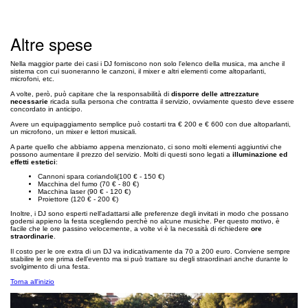
Altre spese
Nella maggior parte dei casi i DJ forniscono non solo l'elenco della musica, ma anche il
sistema con cui suoneranno le canzoni, il mixer e altri elementi come altoparlanti,
microfoni, etc.
A volte, però, può capitare che la responsabilità di
disporre delle attrezzature
necessarie
ricada sulla persona che contratta il servizio, ovviamente questo deve essere
concordato in anticipo.
Avere un equipaggiamento semplice può costarti tra € 200 e € 600 con due altoparlanti,
un microfono, un mixer e lettori musicali.
A parte quello che abbiamo appena menzionato, ci sono molti elementi aggiuntivi che
possono aumentare il prezzo del servizio. Molti di questi sono legati a
illuminazione ed
effetti estetici
:
Cannoni spara coriandoli(100 € - 150 €)
Macchina del fumo (70 € - 80 €)
Macchina laser (90 € - 120 €)
Proiettore (120 € - 200 €)
Inoltre, i DJ sono esperti nell'adattarsi alle preferenze degli invitati in modo che possano
godersi appieno la festa scegliendo perchè no alcune musiche. Per questo motivo, è
facile che le ore passino velocemente, a volte vi è la necessità di richiedere
ore
straordinarie
.
Il costo per le ore extra di un DJ va indicativamente da 70 a 200 euro. Conviene sempre
stabilire le ore prima dell’evento ma si può trattare su degli straordinari anche durante lo
svolgimento di una festa.
Torna all'inizio