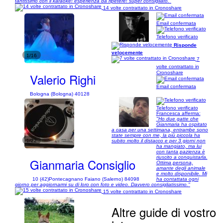
tantissimo con il karaoke! esperienza da ripetere! super consigliato."
14 volte contrattato in Cronoshare
Email confermata
Telefono verificato
Risponde
velocemente
1/16
7
volte contrattato in
Cronoshare
Valerio Righi
Email confermata
Bologna (Bologna) 40128
Telefono verificato
Francesca afferma:
"Ho due gatte che
Gianmaria ha ospitato
a casa per una settimana, entrambe sono
state sempre con me, la più piccola ha
1/22
subito molto il distacco e per 3 giorni non
ha mangiato, ma lui
con tanta pazienza è
riuscito a conquistarla.
Gianmaria Consiglio
Ottima persona,
amante degli animale
e molto disponibile. Mi
10 (42)
Pontecagnano Faiano (Salerno) 84098
ha contattata ogni
giorno per aggiornarmi su di loro con foto e video. Davvero consigliatissimo."
15 volte contrattato in Cronoshare
Altre guide di vostro