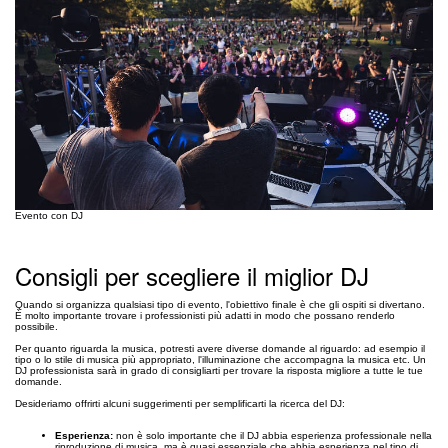
Evento con DJ
Consigli per scegliere il miglior DJ
Quando si organizza qualsiasi tipo di evento, l'obiettivo finale è che gli ospiti si divertano.
È molto importante trovare i professionisti più adatti in modo che possano renderlo
possibile.
Per quanto riguarda la musica, potresti avere diverse domande al riguardo: ad esempio il
tipo o lo stile di musica più appropriato, l'illuminazione che accompagna la musica etc. Un
DJ professionista sarà in grado di consigliarti per trovare la risposta migliore a tutte le tue
domande.
Desideriamo offrirti alcuni suggerimenti per semplificarti la ricerca del DJ:
Esperienza:
non è solo importante che il DJ abbia esperienza professionale nella
riproduzione di musica, ma è quasi essenziale che abbia esperienza nel tipo di