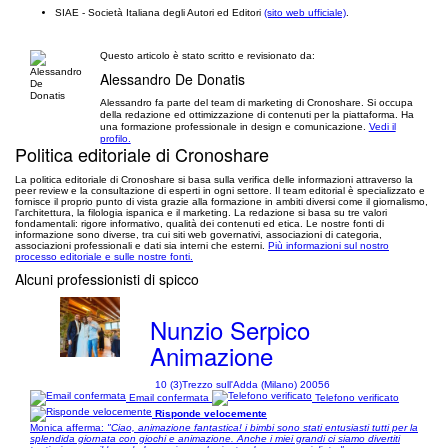
SIAE - Società Italiana degli Autori ed Editori
(sito web ufficiale)
.
Questo articolo è stato scritto e revisionato da:
Alessandro De Donatis
Alessandro fa parte del team di marketing di Cronoshare. Si occupa
della redazione ed ottimizzazione di contenuti per la piattaforma. Ha
una formazione professionale in design e comunicazione.
Vedi il
profilo.
Politica editoriale di Cronoshare
La politica editoriale di Cronoshare si basa sulla verifica delle informazioni attraverso la
peer review e la consultazione di esperti in ogni settore. Il team editorial è specializzato e
fornisce il proprio punto di vista grazie alla formazione in ambiti diversi come il giornalismo,
l'architettura, la filologia ispanica e il marketing. La redazione si basa su tre valori
fondamentali: rigore informativo, qualità dei contenuti ed etica. Le nostre fonti di
informazione sono diverse, tra cui siti web governativi, associazioni di categoria,
associazioni professionali e dati sia interni che esterni.
Più informazioni sul nostro
processo editoriale e sulle nostre fonti.
Alcuni professionisti di spicco
Nunzio Serpico
Animazione
10 (3)
Trezzo sull'Adda (Milano) 20056
Email confermata
Telefono verificato
Risponde velocemente
Monica afferma:
"Ciao, animazione fantastica! i bimbi sono stati entusiasti tutti per la
splendida giornata con giochi e animazione. Anche i miei grandi ci siamo divertiti