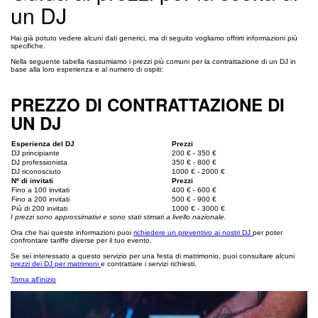
un DJ
Hai già potuto vedere alcuni dati generici, ma di seguito vogliamo offrirti informazioni più
specifiche.
Nella seguente tabella riassumiamo i prezzi più comuni per la contrattazione di un DJ in
base alla loro esperienza e al numero di ospiti:
PREZZO DI CONTRATTAZIONE DI
UN DJ
Esperienza del DJ
Prezzi
DJ principiante
200 € - 350 €
DJ professionista
350 € - 800 €
DJ riconosciuto
1000 € - 2000 €
Nº di invitati
Prezzi
Fino a 100 invitati
400 € - 600 €
Fino a 200 invitati
500 € - 900 €
Più di 200 invitati
1000 € - 3000 €
I prezzi sono approssimativi e sono stati stimati a livello nazionale.
Ora che hai queste informazioni puoi
richiedere un preventivo ai nostri DJ
per poter
confrontare tariffe diverse per il tuo evento.
Se sei interessato a questo servizio per una festa di matrimonio, puoi consultare alcuni
prezzi dei DJ per matrimoni
e contrattare i servizi richiesti.
Torna all'inizio