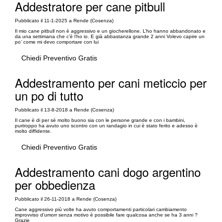
Addestratore per cane pitbull
Pubblicato il 11-1-2025 a Rende (Cosenza)
Il mio cane pitbull non è aggressivo e un giocherellone. L’ho hanno abbandonato e
da una settimana che c’è l’ho io. E già abbastanza grande 2 anni Volevo capire un
po’ come mi devo comportare con lui
Chiedi Preventivo Gratis
Addestramento per cani meticcio per
un po di tutto
Pubblicato il 13-8-2018 a Rende (Cosenza)
Il cane è di per sé molto buono sia con le persone grande e con i bambini,
purtroppo ha avuto uno scontro con un randagio in cui è stato ferito e adesso è
molto diffidente.
Chiedi Preventivo Gratis
Addestramento cani dogo argentino
per obbedienza
Pubblicato il 26-11-2018 a Rende (Cosenza)
Cane aggressivo più volte ha avuto comportamenti particolari cambiamento
improvviso d’umorr senza motivo è possibile fare qualcosa anche se ha 3 anni ?
Grazie