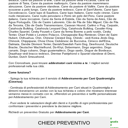
Beauce, Cane da pastore di Brie, Cane da pastore della Piccardia, Cane da
pastore di Tatra, Cane da pastore mallorquín, Cane da pastore maremmano
abruzzese, Cane da pastore olandese, Cane da pastore di Vallée, Cane da pastore
scozzese a pelo lungo, Cane da pastore tedesco, Cane di Sant'Uberto, Cane lupo
Cecoslovacco, Cane lupo di Saarloos, Cane lupo Italiano, Cane nudo cinese, Cane
nudo messicano, Cane nudo peruviano o Perro sin pelo del Peru, Cane pastore
italiano, Cane toccatore, Cane da Serra di Estrela, Cão da Serra de Aires, Cão de
Água Português, Cão de Castro Laboreiro, Cão de Fila de São Miguel, Cão de Fila
da Terceira, Cão de Gado Transmontano, Caravan Hound, Carlino o Pug, Carpatin,
Catahoula Bulldog, Catahoula Leopard Dog, Catahoula Bulldog, Cavalier King
Charles Spaniel, Cesky Fousek o Cane da ferma Boemo a pelo ruvido, Cesky
Terrier, Chart Polski o Levriero Polacco, Chesapeake Bay Retriever, Chien de Saint
Hubert, Chihuahua, Chin, Chinese Crested Dog, Chindo - vedi Korea Jindo Dog,
Chinook, Chippiparai, Chow Chow, Ciobãnesc de Bucovina, Cirneco dell'Etna,
Dalmata, Dandie Dinmont Terrier, Danish/Swedish Farm Dog, Deerhound, Deutsche
Bracke, Deutscher Wachtelhund, Do-Khyi, Dobermann, Dogo argentino, Dogo
canario, Dogo cubano, Dogo guatemalteco, Dogo sardo, Dogue de Bordeaux,
Draathaar vedi bracco tedesco, Drentse Patrijshond o Spaniel olandese di Drent,
Dunker, Dutch Smoushond.
Con Cronoshare, puoi trovare
addestratori cani vicino a te
. I migliori servizi
professionali nella tua città.
Come funziona?
- Spiega la tua richiesta per il servizio di
Addestramento per Cani Quattromiglia
(Cosenza)
.
- Centinaia di professionisti di Addestramento per Cani situati in Quattromiglia e
dintorni riceveranno un avviso con la tua richiesta e coloro che mostrano interesse
verranno messi in contatto con te, offrendoti un preventivo e tariffe personalizzate
per Addestramento per Cani.
- Puoi vedere le valutazioni degli altri clienti e il profilo di ogni professionista per
confrontare i preventivi e prendere la decisione migliore.
Richiedi un preventivo Gratuito per
Addestramento per Cani
.
è
gratis
e
senza