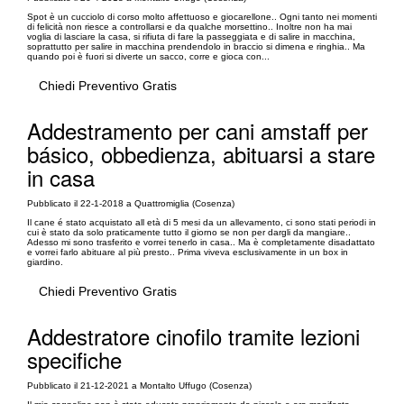
Spot è un cucciolo di corso molto affettuoso e giocarellone.. Ogni tanto nei momenti
di felicità non riesce a controllarsi e da qualche morsettino.. Inoltre non ha mai
voglia di lasciare la casa, si rifiuta di fare la passeggiata e di salire in macchina,
soprattutto per salire in macchina prendendolo in braccio si dimena e ringhia.. Ma
quando poi è fuori si diverte un sacco, corre e gioca con...
Chiedi Preventivo Gratis
Addestramento per cani amstaff per
básico, obbedienza, abituarsi a stare
in casa
Pubblicato il 22-1-2018 a Quattromiglia (Cosenza)
Il cane é stato acquistato all età di 5 mesi da un allevamento, ci sono stati periodi in
cui è stato da solo praticamente tutto il giorno se non per dargli da mangiare..
Adesso mi sono trasferito e vorrei tenerlo in casa.. Ma è completamente disadattato
e vorrei farlo abituare al più presto.. Prima viveva esclusivamente in un box in
giardino.
Chiedi Preventivo Gratis
Addestratore cinofilo tramite lezioni
specifiche
Pubblicato il 21-12-2021 a Montalto Uffugo (Cosenza)