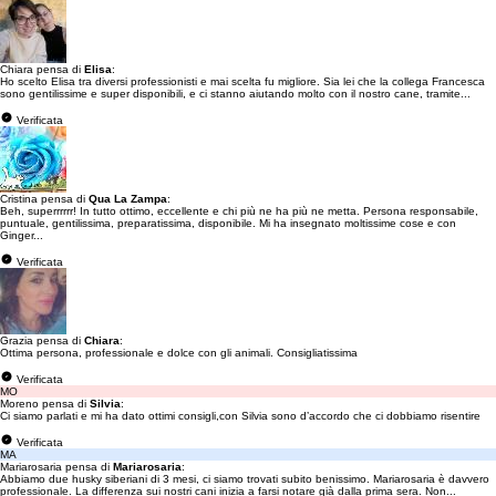
Chiara pensa di
Elisa
:
Ho scelto Elisa tra diversi professionisti e mai scelta fu migliore. Sia lei che la collega Francesca
sono gentilissime e super disponibili, e ci stanno aiutando molto con il nostro cane, tramite...
Verificata
Cristina pensa di
Qua La Zampa
:
Beh, superrrrrr! In tutto ottimo, eccellente e chi più ne ha più ne metta. Persona responsabile,
puntuale, gentilissima, preparatissima, disponibile. Mi ha insegnato moltissime cose e con
Ginger...
Verificata
Grazia pensa di
Chiara
:
Ottima persona, professionale e dolce con gli animali. Consigliatissima
Verificata
MO
Moreno pensa di
Silvia
:
Ci siamo parlati e mi ha dato ottimi consigli,con Silvia sono d’accordo che ci dobbiamo risentire
Verificata
MA
Mariarosaria pensa di
Mariarosaria
:
Abbiamo due husky siberiani di 3 mesi, ci siamo trovati subito benissimo. Mariarosaria è davvero
professionale. La differenza sui nostri cani inizia a farsi notare già dalla prima sera. Non...