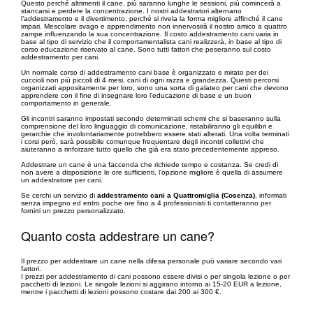
Questo perché altrimenti il cane, più saranno lunghe le sessioni, più comincerà a
stancarsi e perdere la concentrazione. I nostri addestratori alternano
l’addestramento e il divertimento, perché si rivela la forma migliore affinché il cane
impari. Mescolare svago e apprendimento non innervosirà il nostro amico a quattro
zampe influenzando la sua concentrazione. Il costo addestramento cani varia in
base al tipo di servizio che il comportamentalista cani realizzerà, in base al tipo di
corso educazione riservato al cane. Sono tutti fattori che peseranno sul costo
addestramento per cani.
Un normale corso di addestramento cani base è organizzato e mirato per dei
cuccioli non più piccoli di 4 mesi, cani di ogni razza e grandezza. Questi percorsi
organizzati appositamente per loro, sono una sorta di galateo per cani che devono
apprendere con il fine di insegnare loro l'educazione di base e un buon
comportamento in generale.
Gli incontri saranno impostati secondo determinati schemi che si baseranno sulla
comprensione del loro linguaggio di comunicazione, ristabiliranno gli equilibri e
gerarchie che involontariamente potrebbero essere stati alterati. Una volta terminati
i corsi però, sarà possibile comunque frequentare degli incontri collettivi che
aiuteranno a rinforzare tutto quello che già era stato precedentemente appreso.
Addestrare un cane è una faccenda che richiede tempo e costanza. Se credi di
non avere a disposizione le ore sufficienti, l'opzione migliore è quella di assumere
un addestratore per cani.
Se cerchi un servizio di
addestramento cani a Quattromiglia (Cosenza)
, informati
senza impegno ed entro poche ore fino a 4 professionisti ti contatteranno per
fornirti un prezzo personalizzato.
Quanto costa addestrare un cane?
Il prezzo per addestrare un cane nella difesa personale può variare secondo vari
fattori.
I prezzi per addestramento di cani possono essere divisi o per singola lezione o per
pacchetti di lezioni. Le singole lezioni si aggirano intorno ai 15-20 EUR a lezione,
mentre i pacchetti di lezioni possono costare dai 200 ai 300 €.