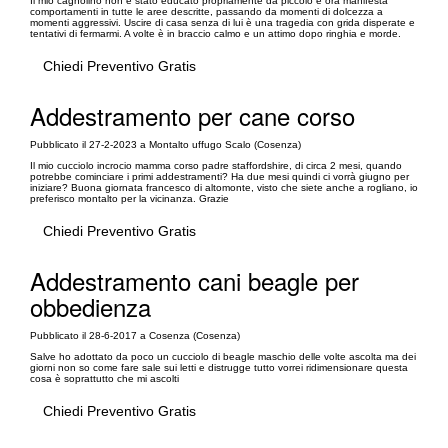
Il mio cagnolino non è stato educato propriamente da piccolo e ora manifesta
comportamenti in tutte le aree descritte, passando da momenti di dolcezza a
momenti aggressivi. Uscire di casa senza di lui è una tragedia con grida disperate e
tentativi di fermarmi. A volte è in braccio calmo e un attimo dopo ringhia e morde.
Chiedi Preventivo Gratis
Addestramento per cane corso
Pubblicato il 27-2-2023 a Montalto uffugo Scalo (Cosenza)
Il mio cucciolo incrocio mamma corso padre staffordshire, di circa 2 mesi, quando
potrebbe cominciare i primi addestramenti? Ha due mesi quindi ci vorrà giugno per
iniziare? Buona giornata francesco di altomonte, visto che siete anche a rogliano, io
preferisco montalto per la vicinanza. Grazie
Chiedi Preventivo Gratis
Addestramento cani beagle per
obbedienza
Pubblicato il 28-6-2017 a Cosenza (Cosenza)
Salve ho adottato da poco un cucciolo di beagle maschio delle volte ascolta ma dei
giorni non so come fare sale sui letti e distrugge tutto vorrei ridimensionare questa
cosa è soprattutto che mi ascolti
Chiedi Preventivo Gratis