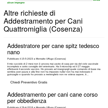
alcun impegno
Altre richieste di
Addestramento per Cani
Quattromiglia (Cosenza)
Addestratore per cane spitz tedesco
nano
Pubblicato il 15-5-2023 a Montalto Uffugo (Cosenza)
Il mio cucciolo di 2 mesi non è ancora mai uscito di casa per via del ciclo vaccinale
incompleto e sotto consiglio del veterinario. Ha il microchip ed il 27 maggio
effettuerà il secondo vaccino. Ho provato ad insegnargli quale comando di base ma
sembra aver paura e alla fine non ha imparato nulla! non ha mai indossato il
guinzaglio e quando ho provato a metterglielo non ne voleva sapere, è...
Chiedi Preventivo Gratis
Addestramento per cani cane corso
per obbedienza
Pubblicato il 26-4-2018 a Montalto Uffugo (Cosenza)