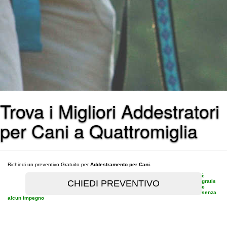
Trova i Migliori Addestratori
per Cani a Quattromiglia
Richiedi un preventivo Gratuito per
Addestramento per Cani
.
è
gratis
e
senza
alcun impegno