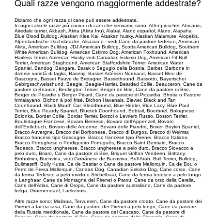
Quali razze vengono maggiormente addestrate?
Diciamo che ogni razza di cane può essere addestrata.
In ogni caso le razze più comuni di cani che serviamo sono: Affenpinscher, Africanis,
Airedale terrier, Akbash, Akita (Akita Inu), Alabai, Alano español, Alano, Alapaha
Blue Blood Bulldog, Alaskan Klee Kai, Alaskan husky, Alaskan Malamute, Alopekis,
Alpenländische Dachsbracke, Alsaziano - vedi Cane da pastore tedesco, American
Akita, American Bulldog, JDJ American Bulldog, Scotts American Bulldog, Southern
White American Bulldog, American Eskimo Dog, American Foxhound, American
Hairless Terrier, American Husky vedi Canadian Eskimo Dog, American Pit Bull
Terrier, American Staghound, American Staffordshire Terrier, American Water
Spaniel, Bandog, Bangara, Barak o Segugio della Bosnia, Barbet, Barbone in
diverse varietà di taglia, Basenji, Basset Artésien Normand, Basset Bleu de
Gascogne, Basset Fauve de Bretagne, Bassethound, Bassotto, Bayerischer
Gebirgsschweisshund, Beagle, Beagle-Harrier, Bearded Collie, Beauceron, Cane da
pastore di Beauce, Bedlington Terrier, Berger de Brie, Cane da pastore di Brie,
Berger de Picardie o Berger Picard, Cane da pastore di Piccardia, Bhotia o Pastore
himalayano, Bichon à poil frisé, Bichon Havanais, Biewer, Black and Tan
Coonhound, Black Mouth Cur, Bloodhound, Blue Heeler, Blue Lacy, Blue Paul
Terrier, Blue Picardy Spaniel, Bluetick Coonhound, Bobtail, Boerboel, Bolognese,
Bolonka, Border Collie, Border Terrier, Borzoi o Levriero Russo, Boston Terrier,
Bouledogue Francese, Bovaro Bernese, Bovaro dell'Appenzell, Bovaro
dell'Entlebuch, Bovaro delle Ardenne, Bovaro delle Fiandre, Boxer, Boykin Spaniel,
Bracco Auvergne, Bracco del Borbonese, Bracco di Burgos, Bracco di Weimar,
Bracco francese tipo Gascogne, Bracco francese tipo Pirenei, Bracco Italiano,
Bracco Portoghese o Perdigueiro Português, Bracco Saint Germain, Bracco
Tedesco, Bracco ungherese, Bracco ungherese a pelo duro, Bracco Slovacco a
pelo duro, Briard, Cane da pastore di Brie, Briquet Griffon Vendeen, Brittany,
Broholmer, Bucovina, vedi Ciobãnesc de Bucovina, Bull Arab, Bull Terrier, Bulldog,
Bullmastiff, Bully Kutta, Ca de Bestiar o Cane da pastore Mallorquin, Ca de Bou o
Perro de Presa Mallorquin, Canaan Dog, Canadian Eskimo Dog, Cane corso, Cane
da ferma Tedesco a pelo ruvido o Stichelhaar, Cane da ferma tedesco a pelo lungo
o Langhaar, Cane da Montagna dei Pirenei o Patou, Cane da orso della Carelia,
Cane dell'Atlas, Cane di Oropa, Cane da pastore australiano, Cane da pastore
belga, Groenendael, Laekenois.
Altre razze sono: Malinois, Tervueren, Cane da pastore croato, Cane da pastore dei
Pirenei a faccia rasa, Cane da pastore dei Pirenei a pelo lungo, Cane da pastore
della Russia meridionale, Cane da pastore del Caucaso, Cane da pastore di