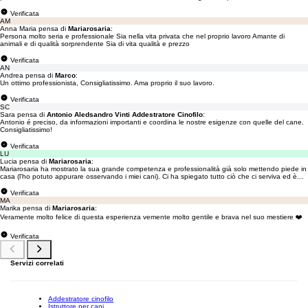
Verificata
AM
Anna Maria pensa di
Mariarosaria
:
Persona molto seria e professionale Sia nella vita privata che nel proprio lavoro Amante di
animali e di qualità sorprendente Sia di vita qualità e prezzo
Verificata
AN
Andrea pensa di
Marco
:
Un ottimo professionista, Consigliatissimo. Ama proprio il suo lavoro.
Verificata
SC
Sara pensa di
Antonio Aledsandro Vinti Addestratore Cinofilo
:
Antonio é preciso, da informazioni importanti e coordina le nostre esigenze con quelle del cane.
Consigliatissimo!
Verificata
LU
Lucia pensa di
Mariarosaria
:
Mariarosaria ha mostrato la sua grande competenza e professionalità già solo mettendo piede in
casa (l'ho potuto appurare osservando i miei cani). Ci ha spiegato tutto ciò che ci serviva ed è...
Verificata
MA
Marika pensa di
Mariarosaria
:
Veramente molto felice di questa esperienza vemente molto gentile e brava nel suo mestiere ❤️
Verificata
Servizi correlati
Addestratore cinofilo
Istruttore per cani