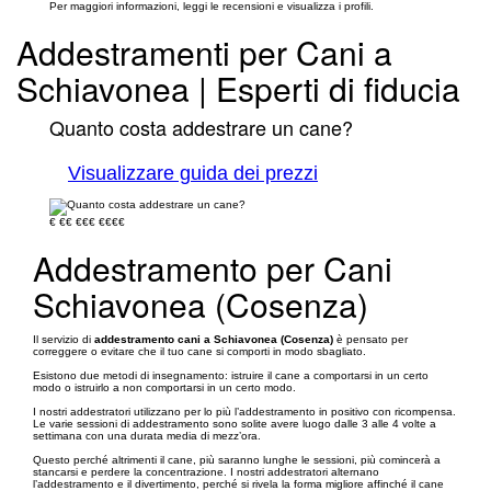
Per maggiori informazioni, leggi le recensioni e visualizza i profili.
Addestramenti per Cani a
Schiavonea | Esperti di fiducia
Quanto costa addestrare un cane?
Visualizzare guida dei prezzi
€
€€
€€€
€€€€
Addestramento per Cani
Schiavonea (Cosenza)
Il servizio di
addestramento cani a Schiavonea (Cosenza)
è pensato per
correggere o evitare che il tuo cane si comporti in modo sbagliato.
Esistono due metodi di insegnamento: istruire il cane a comportarsi in un certo
modo o istruirlo a non comportarsi in un certo modo.
I nostri addestratori utilizzano per lo più l’addestramento in positivo con ricompensa.
Le varie sessioni di addestramento sono solite avere luogo dalle 3 alle 4 volte a
settimana con una durata media di mezz’ora.
Questo perché altrimenti il cane, più saranno lunghe le sessioni, più comincerà a
stancarsi e perdere la concentrazione. I nostri addestratori alternano
l’addestramento e il divertimento, perché si rivela la forma migliore affinché il cane