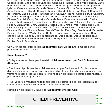
scozzese a pelo lungo, Cane da pastore tedesco, Cane di Sant'Uberto, Cane lupo
Cecoslovacco, Cane lupo di Saarloos, Cane lupo Italiano, Cane nudo cinese, Cane
nudo messicano, Cane nudo peruviano o Perro sin pelo del Peru, Cane pastore
italiano, Cane toccatore, Cane da Serra di Estrela, Cão da Serra de Aires, Cão de
Água Português, Cão de Castro Laboreiro, Cão de Fila de São Miguel, Cão de Fila
da Terceira, Cão de Gado Transmontano, Caravan Hound, Carlino o Pug, Carpatin,
Catahoula Bulldog, Catahoula Leopard Dog, Catahoula Bulldog, Cavalier King
Charles Spaniel, Cesky Fousek o Cane da ferma Boemo a pelo ruvido, Cesky
Terrier, Chart Polski o Levriero Polacco, Chesapeake Bay Retriever, Chien de Saint
Hubert, Chihuahua, Chin, Chinese Crested Dog, Chindo - vedi Korea Jindo Dog,
Chinook, Chippiparai, Chow Chow, Ciobãnesc de Bucovina, Cirneco dell'Etna,
Dalmata, Dandie Dinmont Terrier, Danish/Swedish Farm Dog, Deerhound, Deutsche
Bracke, Deutscher Wachtelhund, Do-Khyi, Dobermann, Dogo argentino, Dogo
canario, Dogo cubano, Dogo guatemalteco, Dogo sardo, Dogue de Bordeaux,
Draathaar vedi bracco tedesco, Drentse Patrijshond o Spaniel olandese di Drent,
Dunker, Dutch Smoushond.
Con Cronoshare, puoi trovare
addestratori cani vicino a te
. I migliori servizi
professionali nella tua città.
Come funziona?
- Spiega la tua richiesta per il servizio di
Addestramento per Cani Schiavonea
(Cosenza)
.
- Centinaia di professionisti di Addestramento per Cani situati in Schiavonea e
dintorni riceveranno un avviso con la tua richiesta e coloro che mostrano interesse
verranno messi in contatto con te, offrendoti un preventivo e tariffe personalizzate
per Addestramento per Cani.
- Puoi vedere le valutazioni degli altri clienti e il profilo di ogni professionista per
confrontare i preventivi e prendere la decisione migliore.
Richiedi un preventivo Gratuito per
Addestramento per Cani
.
è
gratis
e
senza
alcun impegno