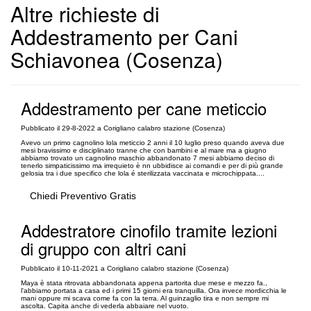
Altre richieste di
Addestramento per Cani
Schiavonea (Cosenza)
Addestramento per cane meticcio
Pubblicato il 29-8-2022 a Corigliano calabro stazione (Cosenza)
Avevo un primo cagnolino lola meticcio 2 anni il 10 luglio preso quando aveva due
mesi bravissimo e disciplinato tranne che con bambini e al mare ma a giugno
abbiamo trovato un cagnolino maschio abbandonato 7 mesi abbiamo deciso di
tenerlo simpaticissimo ma irrequieto è nn ubbidisce ai comandi e per di più grande
gelosia tra i due specifico che lola é sterilizzata vaccinata e microchippata....
Chiedi Preventivo Gratis
Addestratore cinofilo tramite lezioni
di gruppo con altri cani
Pubblicato il 10-11-2021 a Corigliano calabro stazione (Cosenza)
Maya è stata ritrovata abbandonata appena partorita due mese e mezzo fa.,
l'abbiamo portata a casa ed i primi 15 giorni era tranquilla. Ora invece mordicchia le
mani oppure mi scava come fa con la terra. Al guinzaglio tira e non sempre mi
ascolta. Capita anche di vederla abbaiare nel vuoto.