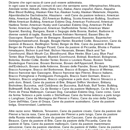
Diciamo che ogni razza di cane può essere addestrata.
In ogni caso le razze più comuni di cani che serviamo sono: Affenpinscher, Africanis,
Airedale terrier, Akbash, Akita (Akita Inu), Alabai, Alano español, Alano, Alapaha
Blue Blood Bulldog, Alaskan Klee Kai, Alaskan husky, Alaskan Malamute, Alopekis,
Alpenländische Dachsbracke, Alsaziano - vedi Cane da pastore tedesco, American
Akita, American Bulldog, JDJ American Bulldog, Scotts American Bulldog, Southern
White American Bulldog, American Eskimo Dog, American Foxhound, American
Hairless Terrier, American Husky vedi Canadian Eskimo Dog, American Pit Bull
Terrier, American Staghound, American Staffordshire Terrier, American Water
Spaniel, Bandog, Bangara, Barak o Segugio della Bosnia, Barbet, Barbone in
diverse varietà di taglia, Basenji, Basset Artésien Normand, Basset Bleu de
Gascogne, Basset Fauve de Bretagne, Bassethound, Bassotto, Bayerischer
Gebirgsschweisshund, Beagle, Beagle-Harrier, Bearded Collie, Beauceron, Cane da
pastore di Beauce, Bedlington Terrier, Berger de Brie, Cane da pastore di Brie,
Berger de Picardie o Berger Picard, Cane da pastore di Piccardia, Bhotia o Pastore
himalayano, Bichon à poil frisé, Bichon Havanais, Biewer, Black and Tan
Coonhound, Black Mouth Cur, Bloodhound, Blue Heeler, Blue Lacy, Blue Paul
Terrier, Blue Picardy Spaniel, Bluetick Coonhound, Bobtail, Boerboel, Bolognese,
Bolonka, Border Collie, Border Terrier, Borzoi o Levriero Russo, Boston Terrier,
Bouledogue Francese, Bovaro Bernese, Bovaro dell'Appenzell, Bovaro
dell'Entlebuch, Bovaro delle Ardenne, Bovaro delle Fiandre, Boxer, Boykin Spaniel,
Bracco Auvergne, Bracco del Borbonese, Bracco di Burgos, Bracco di Weimar,
Bracco francese tipo Gascogne, Bracco francese tipo Pirenei, Bracco Italiano,
Bracco Portoghese o Perdigueiro Português, Bracco Saint Germain, Bracco
Tedesco, Bracco ungherese, Bracco ungherese a pelo duro, Bracco Slovacco a
pelo duro, Briard, Cane da pastore di Brie, Briquet Griffon Vendeen, Brittany,
Broholmer, Bucovina, vedi Ciobãnesc de Bucovina, Bull Arab, Bull Terrier, Bulldog,
Bullmastiff, Bully Kutta, Ca de Bestiar o Cane da pastore Mallorquin, Ca de Bou o
Perro de Presa Mallorquin, Canaan Dog, Canadian Eskimo Dog, Cane corso, Cane
da ferma Tedesco a pelo ruvido o Stichelhaar, Cane da ferma tedesco a pelo lungo
o Langhaar, Cane da Montagna dei Pirenei o Patou, Cane da orso della Carelia,
Cane dell'Atlas, Cane di Oropa, Cane da pastore australiano, Cane da pastore
belga, Groenendael, Laekenois.
Altre razze sono: Malinois, Tervueren, Cane da pastore croato, Cane da pastore dei
Pirenei a faccia rasa, Cane da pastore dei Pirenei a pelo lungo, Cane da pastore
della Russia meridionale, Cane da pastore del Caucaso, Cane da pastore di
Beauce, Cane da pastore di Brie, Cane da pastore della Piccardia, Cane da
pastore di Tatra, Cane da pastore mallorquín, Cane da pastore maremmano
abruzzese, Cane da pastore olandese, Cane da pastore di Vallée, Cane da pastore