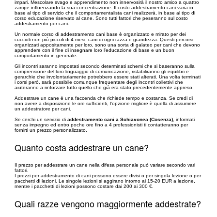
impari. Mescolare svago e apprendimento non innervosirà il nostro amico a quattro
zampe influenzando la sua concentrazione. Il costo addestramento cani varia in
base al tipo di servizio che il comportamentalista cani realizzerà, in base al tipo di
corso educazione riservato al cane. Sono tutti fattori che peseranno sul costo
addestramento per cani.
Un normale corso di addestramento cani base è organizzato e mirato per dei
cuccioli non più piccoli di 4 mesi, cani di ogni razza e grandezza. Questi percorsi
organizzati appositamente per loro, sono una sorta di galateo per cani che devono
apprendere con il fine di insegnare loro l'educazione di base e un buon
comportamento in generale.
Gli incontri saranno impostati secondo determinati schemi che si baseranno sulla
comprensione del loro linguaggio di comunicazione, ristabiliranno gli equilibri e
gerarchie che involontariamente potrebbero essere stati alterati. Una volta terminati
i corsi però, sarà possibile comunque frequentare degli incontri collettivi che
aiuteranno a rinforzare tutto quello che già era stato precedentemente appreso.
Addestrare un cane è una faccenda che richiede tempo e costanza. Se credi di
non avere a disposizione le ore sufficienti, l'opzione migliore è quella di assumere
un addestratore per cani.
Se cerchi un servizio di
addestramento cani a Schiavonea (Cosenza)
, informati
senza impegno ed entro poche ore fino a 4 professionisti ti contatteranno per
fornirti un prezzo personalizzato.
Quanto costa addestrare un cane?
Il prezzo per addestrare un cane nella difesa personale può variare secondo vari
fattori.
I prezzi per addestramento di cani possono essere divisi o per singola lezione o per
pacchetti di lezioni. Le singole lezioni si aggirano intorno ai 15-20 EUR a lezione,
mentre i pacchetti di lezioni possono costare dai 200 ai 300 €.
Quali razze vengono maggiormente addestrate?