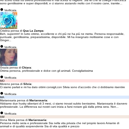
Ho scelto Elisa tra diversi professionisti e mai scelta fu migliore. Sia lei che la collega Francesca
sono gentilissime e super disponibili, e ci stanno aiutando molto con il nostro cane, tramite...
Verificata
Cristina pensa di
Qua La Zampa
:
Beh, superrrrrr! In tutto ottimo, eccellente e chi più ne ha più ne metta. Persona responsabile,
puntuale, gentilissima, preparatissima, disponibile. Mi ha insegnato moltissime cose e con
Ginger...
Verificata
Grazia pensa di
Chiara
:
Ottima persona, professionale e dolce con gli animali. Consigliatissima
Verificata
MO
Moreno pensa di
Silvia
:
Ci siamo parlati e mi ha dato ottimi consigli,con Silvia sono d’accordo che ci dobbiamo risentire
Verificata
MA
Mariarosaria pensa di
Mariarosaria
:
Abbiamo due husky siberiani di 3 mesi, ci siamo trovati subito benissimo. Mariarosaria è davvero
professionale. La differenza sui nostri cani inizia a farsi notare già dalla prima sera. Non...
Verificata
AM
Anna Maria pensa di
Mariarosaria
:
Persona molto seria e professionale Sia nella vita privata che nel proprio lavoro Amante di
animali e di qualità sorprendente Sia di vita qualità e prezzo