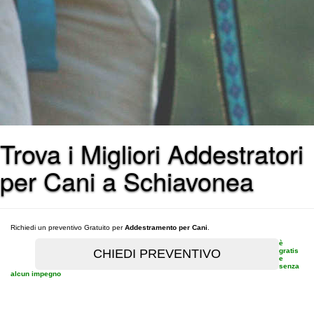
Trova i Migliori Addestratori
per Cani a Schiavonea
Richiedi un preventivo Gratuito per
Addestramento per Cani
.
è
gratis
e
senza
alcun impegno