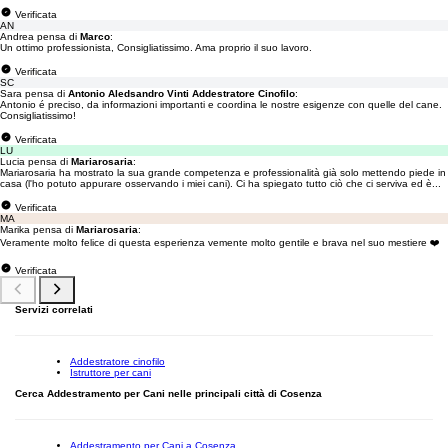
Verificata
AN
Andrea pensa di
Marco
:
Un ottimo professionista, Consigliatissimo. Ama proprio il suo lavoro.
Verificata
SC
Sara pensa di
Antonio Aledsandro Vinti Addestratore Cinofilo
:
Antonio é preciso, da informazioni importanti e coordina le nostre esigenze con quelle del cane.
Consigliatissimo!
Verificata
LU
Lucia pensa di
Mariarosaria
:
Mariarosaria ha mostrato la sua grande competenza e professionalità già solo mettendo piede in
casa (l'ho potuto appurare osservando i miei cani). Ci ha spiegato tutto ciò che ci serviva ed è...
Verificata
MA
Marika pensa di
Mariarosaria
:
Veramente molto felice di questa esperienza vemente molto gentile e brava nel suo mestiere ❤️
Verificata
Servizi correlati
Addestratore cinofilo
Istruttore per cani
Cerca Addestramento per Cani nelle principali città di Cosenza
Addestramento per Cani a Cosenza