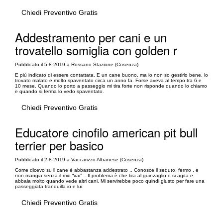
Chiedi Preventivo Gratis
Addestramento per cani e un
trovatello somiglia con golden r
Pubblicato il 5-8-2019 a Rossano Stazione (Cosenza)
E più indicato di essere contattata. E un cane buono, ma io non so gestirlo bene, lo
trovato malato e molto spaventato circa un anno fa. Forse aveva al tempo tra 6 e
10 mese. Quando lo porto a passeggio mi tira forte non risponde quando lo chiamo
e quando si ferma lo vedo spaventato.
Chiedi Preventivo Gratis
Educatore cinofilo american pit bull
terrier per basico
Pubblicato il 2-8-2019 a Vaccarizzo Albanese (Cosenza)
Come dicevo su il cane è abbastanza addestrato .. Conosce il seduto, fermo , e
non mangia senza il mio “vai” .. Il problema è che tira al guinzaglio e si agita e
abbaia molto quando vede altri cani. Mi servirebbe poco quindi giusto per fare una
passeggiata tranquilla io e lui.
Chiedi Preventivo Gratis