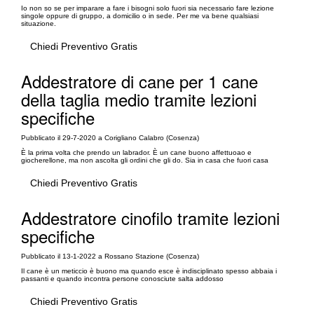
Io non so se per imparare a fare i bisogni solo fuori sia necessario fare lezione
singole oppure di gruppo, a domicilio o in sede. Per me va bene qualsiasi
situazione.
Chiedi Preventivo Gratis
Addestratore di cane per 1 cane
della taglia medio tramite lezioni
specifiche
Pubblicato il 29-7-2020 a Corigliano Calabro (Cosenza)
È la prima volta che prendo un labrador. È un cane buono affettuoao e
giocherellone, ma non ascolta gli ordini che gli do. Sia in casa che fuori casa
Chiedi Preventivo Gratis
Addestratore cinofilo tramite lezioni
specifiche
Pubblicato il 13-1-2022 a Rossano Stazione (Cosenza)
Il cane è un meticcio è buono ma quando esce è indisciplinato spesso abbaia i
passanti e quando incontra persone conosciute salta addosso
Chiedi Preventivo Gratis