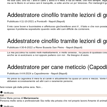
Ho due cani, uno ha 7 anni e l'altro 1 anno e 4 mesi, è da un mese, che non sempre, litiga c
ma se lo libero in un'area cani è tranquillo, a volte anche un po' timoroso. Per mettergli il 
Addestratore cinofilo tramite lezioni di g
Pubblicato il 11-10-2021 a Ponticelli - Napoli (Napoli)
Il mio cane boxer e buonissimo e affettuoso giocherellone anni 4 , il fatto e che non possi
spesso il problema soprattutto quando vede altri cani difficile da contenere.
Addestratore cinofilo tramite lezioni di 
Pubblicato il 30-6-2022 a Rione Bussola San Pietro - Napoli (Napoli)
La mia piccolina ha subito molti maltrattamenti, è molto ansiosa , ha paura di qualsiasi cos
anche se si avvicinano a noi oppure parlano con noi . Ha bisogno di aiuto.
Addestratore per cane meticcio (Capod
Pubblicato il 4-9-2024 a Capodimonte - Napoli (Napoli)
Ho preso la cagnolina 8 mesi fa al canile e attualmente ha quasi un anno e mezzo. Vorrei 
abbaiare eccessivamente ad altri cani o raramente persone.
farsi notare già dalla prima sera. Non...
Verificata
AM
Anna Maria pensa di
Mariarosaria
:
Persona molto seria e professionale Sia nella vita privata che nel proprio lavoro Amante di animali
Verificata