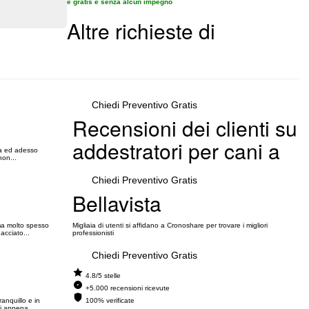
è gratis e senza alcun impegno
Altre richieste di
Chiedi Preventivo Gratis
Recensioni dei clienti su
addestratori per cani a
va ed adesso
non...
Chiedi Preventivo Gratis
Bellavista
ma molto spesso
Migliaia di utenti si affidano a Cronoshare per trovare i migliori
acciato...
professionisti
Chiedi Preventivo Gratis
4.8/5 stelle
+5.000 recensioni ricevute
anquillo e in
100% verificate
i appena...