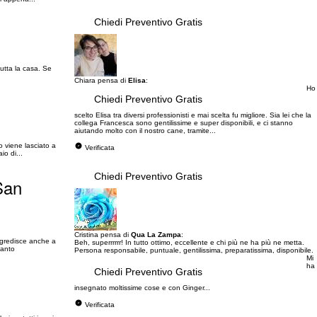
Chiedi Preventivo Gratis
tutta la casa. Se
Chiara pensa di
Elisa
:
Ho
Chiedi Preventivo Gratis
scelto Elisa tra diversi professionisti e mai scelta fu migliore. Sia lei che la
collega Francesca sono gentilissime e super disponibili, e ci stanno
aiutando molto con il nostro cane, tramite...
 viene lasciato a
Verificata
o di...
Chiedi Preventivo Gratis
San
Cristina pensa di
Qua La Zampa
:
ggredisce anche a
Beh, superrrrrr! In tutto ottimo, eccellente e chi più ne ha più ne metta.
tanto
Persona responsabile, puntuale, gentilissima, preparatissima, disponibile.
Mi
ha
Chiedi Preventivo Gratis
insegnato moltissime cose e con Ginger...
Verificata