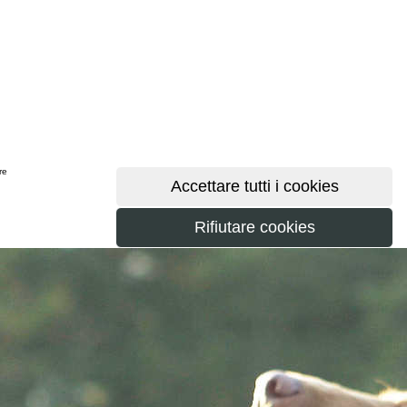
ere
maggiori