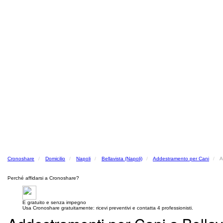
Cronoshare
Domicilio
Napoli
Bellavista (Napoli)
Addestramento per Cani
A
Perché affidarsi a Cronoshare?
E gratuito e senza impegno
Usa Cronoshare gratuitamente: ricevi preventivi e contatta 4 professionisti.