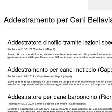
Addestramento per Cani Bellavis
Addestratore cinofilo tramite lezioni spe
Pubblicato il 18-11-2021 a Portici (Napoli)
Salve, . Ho un cane da 8 anni, si chiama charlie ed è un meticcio. Da piccolo è stato tra
giustamente non si fida più. Il cane sono 3/4 anni circa che non si lascia più lavare e qua
Addestramento per cane meticcio (Cap
Pubblicato il 18-9-2023 a Capodimonte - Napoli (Napoli)
Salve sono federica catalano ho un incrocio tra un golden e un maremmano con un predom
manifesta comportamenti di iperattività e aggressività che non riusciamo più a gestire . Ino
Addestratore per cane barboncino (Rio
Pubblicato il 29-1-2024 a Rione Bussola San Pietro - Napoli (Napoli)
Difficoltà a socializzare con altri cani , paura costante in caso usciamo per una passeggia
macchina . Se facciamo una passeggiata tende a farla in modo più veloce possibile per ri