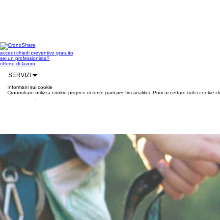
accedi
chiedi preventivo gratuito
sei un professionista?
offerte di lavoro
SERVIZI
Informani sui cookie
Cronoshare utilizza cookie propri e di terze parti per fini analitici. Puoi accettare tutti i cookie
informazioni
.