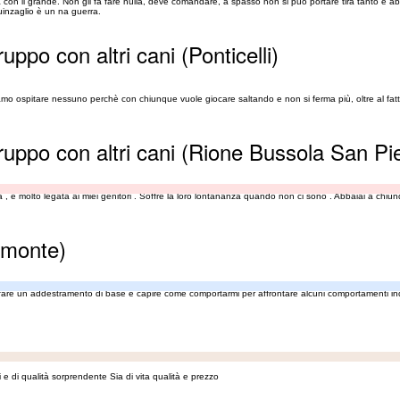
on il grande. Non gli fa fare nulla, deve comandare, a spasso non si può portare tira tanto e abba
guinzaglio è un na guerra.
ruppo con altri cani (Ponticelli)
amo ospitare nessuno perchè con chiunque vuole giocare saltando e non si ferma più, oltre al fatt
gruppo con altri cani (Rione Bussola San Pi
a , è molto legata ai miei genitori . Soffre la loro lontananza quando non ci sono . Abbaiai a chiun
imonte)
fare un addestramento di base e capire come comportarmi per affrontare alcuni comportamenti ind
 e di qualità sorprendente Sia di vita qualità e prezzo