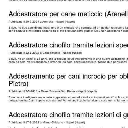
Addestratore per cane meticcio (Arenell
Pubblicato il 20-5-2024 a Arenella - Napoli (Napoli)
Salve, ho due cani di otto mesi, uno è un meticcio che somiglia ad un golden retriever e l'al
sono seduta o mi stendo saltano su di me procurandomi graffi e lividi. Non ascoltano nessu
Addestratore cinofilo tramite lezioni sp
Pubblicato il 12-1-2022 a Capodimonte - Napoli (Napoli)
Salve, ho un cane di 14 anni, che a seguito di un trasferimento in una nuova abitazione 
casa da solo. Vorrei abituarlo a rimanere da solo, occasionalmente. Siamo due pensionati 
Addestramento per cani incrocio per ob
Pietro)
Pubblicato il 2-5-2018 a Rione Bussola San Pietro - Napoli (Napoli)
E un cane intelligente ma a volte aggressivo e non ad ascolta si impressiona Xò si fa ca
noi padroni ha 5 anni spero non sia tardi Vorrei fargli capire ke alcune cose non si fanno 
Addestratore cinofilo tramite lezioni di 
Pubblicato il 17-1-2022 a Miano Chiaiano - Napoli (Napoli)