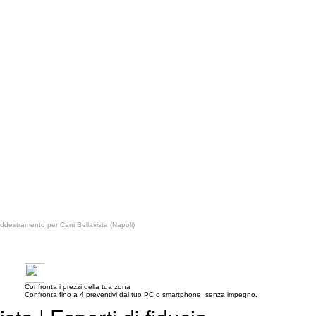
ddestramento per Cani Bellavista (Napoli)
Confronta i prezzi della tua zona
Confronta fino a 4 preventivi dal tuo PC o smartphone, senza impegno.