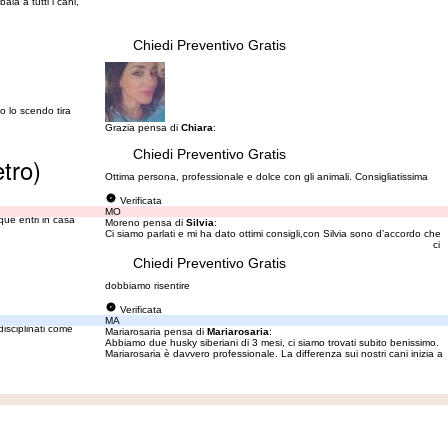
ia a tutti i cani,
Chiedi Preventivo Gratis
o lo scendo tira
Grazia pensa di
Chiara
:
Chiedi Preventivo Gratis
etro)
Ottima persona, professionale e dolce con gli animali. Consigliatissima
Verificata
MO
que entri in casa
Moreno pensa di
Silvia
:
Ci siamo parlati e mi ha dato ottimi consigli,con Silvia sono d’accordo che
ci
Chiedi Preventivo Gratis
dobbiamo risentire
Verificata
MA
isciplinati come
Mariarosaria pensa di
Mariarosaria
:
Abbiamo due husky siberiani di 3 mesi, ci siamo trovati subito benissimo.
Mariarosaria è davvero professionale. La differenza sui nostri cani inizia a