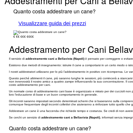
Addestramenti per Cani a Bellavis
Quanto costa addestrare un cane?
Visualizzare guida dei prezzi
€
€€
€€€
€€€€
Addestramento per Cani Bellavi
Il servizio di
addestramento cani a Bellavista (Napoli)
è pensato per correggere o evitare 
Esistono due metodi di insegnamento: istruire il cane a comportarsi in un certo modo o istr
I nostri addestratori utilizzano per lo più l’addestramento in positivo con ricompensa. Le 
Questo perché altrimenti il cane, più saranno lunghe le sessioni, più comincerà a stancarsi 
non innervosirà il nostro amico a quattro zampe influenzando la sua concentrazione. Il costo
costo addestramento per cani.
Un normale corso di addestramento cani base è organizzato e mirato per dei cuccioli non pi
loro l'educazione di base e un buon comportamento in generale.
Gli incontri saranno impostati secondo determinati schemi che si baseranno sulla comprensione
comunque frequentare degli incontri collettivi che aiuteranno a rinforzare tutto quello ch
Addestrare un cane è una faccenda che richiede tempo e costanza. Se credi di non avere a d
Se cerchi un servizio di
addestramento cani a Bellavista (Napoli)
, informati senza impegn
Quanto costa addestrare un cane?