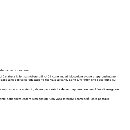
rata media di mezz’ora.
rché si rivela la forma migliore affinché il cane impari. Mescolare svago e apprendimento
 base al tipo di corso educazione riservato al cane. Sono tutti fattori che peseranno sul
r loro, sono una sorta di galateo per cani che devono apprendere con il fine di insegnare
te potrebbero essere stati alterati. Una volta terminati i corsi però, sarà possibile