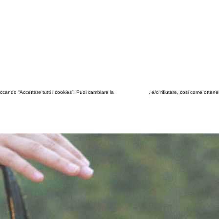
 cliccando “Accettare tutti i cookies”. Puoi cambiare la
configurazione
, e/o rifiutare, cosi come otten