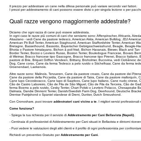
Il prezzo per addestrare un cane nella difesa personale può variare secondo vari fattori.
I prezzi per addestramento di cani possono essere divisi o per singola lezione o per pacchet
Quali razze vengono maggiormente addestrate?
Diciamo che ogni razza di cane può essere addestrata.
In ogni caso le razze più comuni di cani che serviamo sono: Affenpinscher, Africanis, Aire
Alsaziano - vedi Cane da pastore tedesco, American Akita, American Bulldog, JDJ Americ
American Pit Bull Terrier, American Staghound, American Staffordshire Terrier, American 
Bretagne, Bassethound, Bassotto, Bayerischer Gebirgsschweisshund, Beagle, Beagle-Harrier
Bhotia o Pastore himalayano, Bichon à poil frisé, Bichon Havanais, Biewer, Black and Tan
Border Terrier, Borzoi o Levriero Russo, Boston Terrier, Bouledogue Francese, Bovaro Ber
di Weimar, Bracco francese tipo Gascogne, Bracco francese tipo Pirenei, Bracco Italian
pastore di Brie, Briquet Griffon Vendeen, Brittany, Broholmer, Bucovina, vedi Ciobãnesc d
Dog, Cane corso, Cane da ferma Tedesco a pelo ruvido o Stichelhaar, Cane da ferma tede
Groenendael, Laekenois.
Altre razze sono: Malinois, Tervueren, Cane da pastore croato, Cane da pastore dei Piren
Cane da pastore della Piccardia, Cane da pastore di Tatra, Cane da pastore mallorquín
Cane lupo Cecoslovacco, Cane lupo di Saarloos, Cane lupo Italiano, Cane nudo cinese, C
Cão de Castro Laboreiro, Cão de Fila de São Miguel, Cão de Fila da Terceira, Cão de G
ferma Boemo a pelo ruvido, Cesky Terrier, Chart Polski o Levriero Polacco, Chesapeake B
Dalmata, Dandie Dinmont Terrier, Danish/Swedish Farm Dog, Deerhound, Deutsche Brack
Drentse Patrijshond o Spaniel olandese di Drent, Dunker, Dutch Smoushond.
Con Cronoshare, puoi trovare
addestratori cani vicino a te
. I migliori servizi professionali 
Come funziona?
- Spiega la tua richiesta per il servizio di
Addestramento per Cani Bellavista (Napoli)
.
- Centinaia di professionisti di Addestramento per Cani situati in Bellavista e dintorni ric
- Puoi vedere le valutazioni degli altri clienti e il profilo di ogni professionista per confronta
Richiedi un preventivo Gratuito per
Addestramento per Cani
.