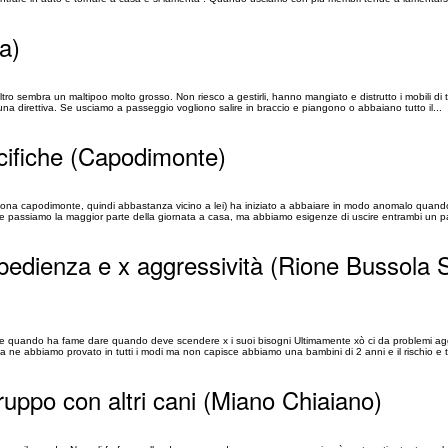
a)
tro sembra un maltipoo molto grosso. Non riesco a gestirli, hanno mangiato e distrutto i mobili di 
na direttiva. Se usciamo a passeggio vogliono salire in braccio e piangono o abbaiano tutto il...
ecifiche (Capodimonte)
(zona capodimonte, quindi abbastanza vicino a lei) ha iniziato a abbaiare in modo anomalo quando
e passiamo la maggior parte della giornata a casa, ma abbiamo esigenze di uscire entrambi un pai
bedienza e x aggressività (Rione Bussola 
pire quando ha fame dare quando deve scendere x i suoi bisogni Ultimamente xò ci da problemi a
ma ne abbiamo provato in tutti i modi ma non capisce abbiamo una bambini di 2 anni e il rischio e 
gruppo con altri cani (Miano Chiaiano)