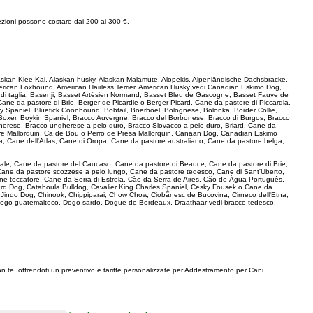
 lezioni possono costare dai 200 ai 300 €.
, Alaskan Klee Kai, Alaskan husky, Alaskan Malamute, Alopekis, Alpenländische Dachsbracke,
erican Foxhound, American Hairless Terrier, American Husky vedi Canadian Eskimo Dog,
tà di taglia, Basenji, Basset Artésien Normand, Basset Bleu de Gascogne, Basset Fauve de
ne da pastore di Brie, Berger de Picardie o Berger Picard, Cane da pastore di Piccardia,
y Spaniel, Bluetick Coonhound, Bobtail, Boerboel, Bolognese, Bolonka, Border Collie,
, Boxer, Boykin Spaniel, Bracco Auvergne, Bracco del Borbonese, Bracco di Burgos, Bracco
gherese, Bracco ungherese a pelo duro, Bracco Slovacco a pelo duro, Briard, Cane da
pastore Mallorquin, Ca de Bou o Perro de Presa Mallorquin, Canaan Dog, Canadian Eskimo
, Cane dell'Atlas, Cane di Oropa, Cane da pastore australiano, Cane da pastore belga,
ionale, Cane da pastore del Caucaso, Cane da pastore di Beauce, Cane da pastore di Brie,
Cane da pastore scozzese a pelo lungo, Cane da pastore tedesco, Cane di Sant'Uberto,
ne toccatore, Cane da Serra di Estrela, Cão da Serra de Aires, Cão de Água Português,
rd Dog, Catahoula Bulldog, Cavalier King Charles Spaniel, Cesky Fousek o Cane da
a Jindo Dog, Chinook, Chippiparai, Chow Chow, Ciobãnesc de Bucovina, Cirneco dell'Etna,
ogo guatemalteco, Dogo sardo, Dogue de Bordeaux, Draathaar vedi bracco tedesco,
con te, offrendoti un preventivo e tariffe personalizzate per Addestramento per Cani.