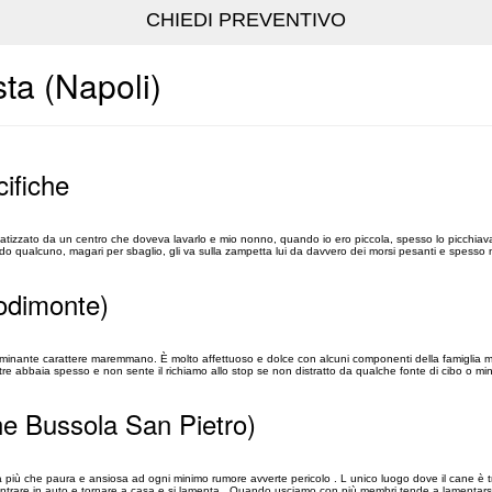
ta (Napoli)
cifiche
umatizzato da un centro che doveva lavarlo e mio nonno, quando io ero piccola, spesso lo picchia
ndo qualcuno, magari per sbaglio, gli va sulla zampetta lui da davvero dei morsi pesanti e spesso 
odimonte)
inante carattere maremmano. È molto affettuoso e dolce con alcuni componenti della famiglia 
ltre abbaia spesso e non sente il richiamo allo stop se non distratto da qualche fonte di cibo o min
ne Bussola San Pietro)
ta più che paura e ansiosa ad ogni minimo rumore avverte pericolo . L unico luogo dove il cane è tr
entrare in auto e tornare a casa e si lamenta . Quando usciamo con più membri tende a lamentars