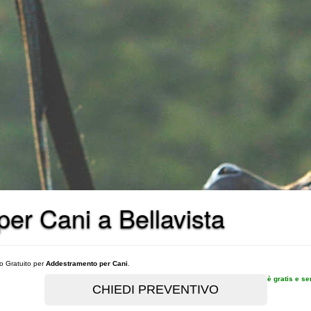
 per Cani a Bellavista
vo Gratuito per
Addestramento per Cani
.
è gratis e s