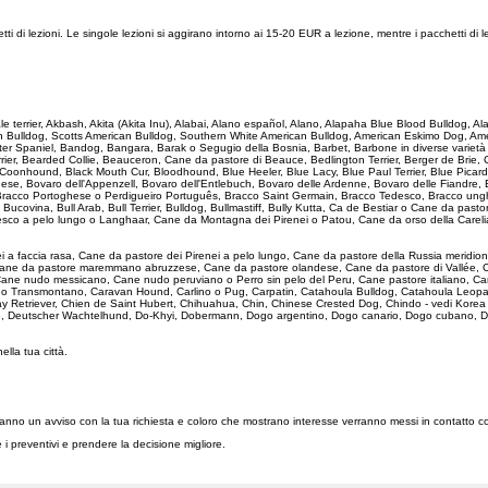
ti di lezioni. Le singole lezioni si aggirano intorno ai 15-20 EUR a lezione, mentre i pacchetti di
dale terrier, Akbash, Akita (Akita Inu), Alabai, Alano español, Alano, Alapaha Blue Blood Bulldog
an Bulldog, Scotts American Bulldog, Southern White American Bulldog, American Eskimo Dog, Am
Water Spaniel, Bandog, Bangara, Barak o Segugio della Bosnia, Barbet, Barbone in diverse varie
, Bearded Collie, Beauceron, Cane da pastore di Beauce, Bedlington Terrier, Berger de Brie, Ca
 Coonhound, Black Mouth Cur, Bloodhound, Blue Heeler, Blue Lacy, Blue Paul Terrier, Blue Picard
nese, Bovaro dell'Appenzell, Bovaro dell'Entlebuch, Bovaro delle Ardenne, Bovaro delle Fiandre
o, Bracco Portoghese o Perdigueiro Português, Bracco Saint Germain, Bracco Tedesco, Bracco un
e Bucovina, Bull Arab, Bull Terrier, Bulldog, Bullmastiff, Bully Kutta, Ca de Bestiar o Cane da 
sco a pelo lungo o Langhaar, Cane da Montagna dei Pirenei o Patou, Cane da orso della Carelia
ei a faccia rasa, Cane da pastore dei Pirenei a pelo lungo, Cane da pastore della Russia merid
, Cane da pastore maremmano abruzzese, Cane da pastore olandese, Cane da pastore di Vallée, 
ane nudo messicano, Cane nudo peruviano o Perro sin pelo del Peru, Cane pastore italiano, Ca
ado Transmontano, Caravan Hound, Carlino o Pug, Carpatin, Catahoula Bulldog, Catahoula Leopa
ay Retriever, Chien de Saint Hubert, Chihuahua, Chin, Chinese Crested Dog, Chindo - vedi Kore
e, Deutscher Wachtelhund, Do-Khyi, Dobermann, Dogo argentino, Dogo canario, Dogo cubano, D
nella tua città.
everanno un avviso con la tua richiesta e coloro che mostrano interesse verranno messi in contatto 
re i preventivi e prendere la decisione migliore.