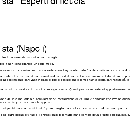
ta | Esperti di fiducia
sta (Napoli)
che il tuo cane si comporti in modo sbagliato.
uirlo a non comportarsi in un certo modo.
varie sessioni di addestramento sono solite avere luogo dalle 3 alle 4 volte a settimana con una du
e perdere la concentrazione. I nostri addestratori alternano l’addestramento e il divertimento, pe
 addestramento cani varia in base al tipo di servizio che il comportamentalista cani realizzerà, in
ù piccoli di 4 mesi, cani di ogni razza e grandezza. Questi percorsi organizzati appositamente pe
 del loro linguaggio di comunicazione, ristabiliranno gli equilibri e gerarchie che involontariamen
e già era stato precedentemente appreso.
isposizione le ore sufficienti, l'opzione migliore è quella di assumere un addestratore per cani.
o ed entro poche ore fino a 4 professionisti ti contatteranno per fornirti un prezzo personalizzato.