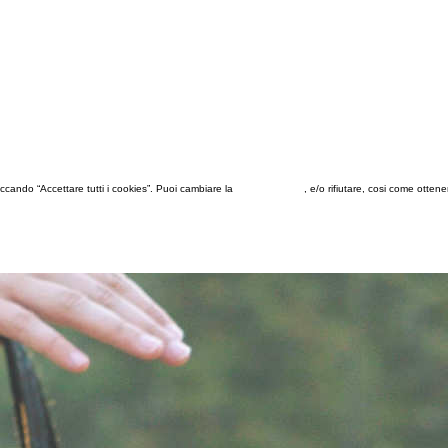
 cliccando “Accettare tutti i cookies”. Puoi cambiare la
configurazione
, e/o rifiutare, cosi come otten