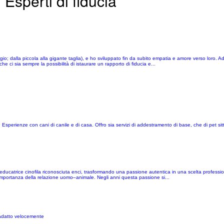
Esperti di fiducia
; dalla piccola alla gigante taglia), e ho sviluppato fin da subito empatia e amore verso loro. A
 ci sia sempre la possibilità di istaurare un rapporto di fiducia e...
Esperienze con cani di canile e di casa. Offro sia servizi di addestramento di base, che di pet sit
ducatrice cinofila riconosciuta enci, trasformando una passione autentica in una scelta professio
e l’importanza della relazione uomo–animale. Negli anni questa passione si...
 adatto velocemente