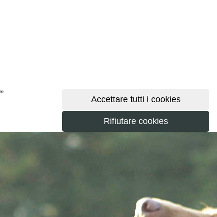
ere
maggiori