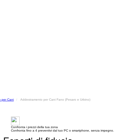
 per Cani
Addestramento per Cani Fano (Pesaro e Urbino)
Confronta i prezzi della tua zona
Confronta fino a 4 preventivi dal tuo PC o smartphone, senza impegno.