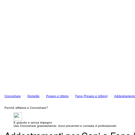
Cronoshare
Domicilio
Pesaro e Urbino
Fano (Pesaro e Urbino)
Addestramento
Perché affidarsi a Cronoshare?
E gratuito e senza impegno
Usa Cronoshare gratuitamente: ricevi preventivi e contatta 4 professionisti.