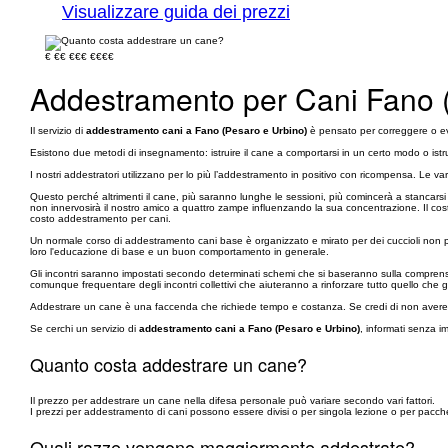
Visualizzare guida dei prezzi
€
€€
€€€
€€€€
Addestramento per Cani Fano 
Il servizio di
addestramento cani a Fano (Pesaro e Urbino)
è pensato per correggere o evi
Esistono due metodi di insegnamento: istruire il cane a comportarsi in un certo modo o istr
I nostri addestratori utilizzano per lo più l’addestramento in positivo con ricompensa. Le 
Questo perché altrimenti il cane, più saranno lunghe le sessioni, più comincerà a stancarsi 
non innervosirà il nostro amico a quattro zampe influenzando la sua concentrazione. Il costo
costo addestramento per cani.
Un normale corso di addestramento cani base è organizzato e mirato per dei cuccioli non pi
loro l'educazione di base e un buon comportamento in generale.
Gli incontri saranno impostati secondo determinati schemi che si baseranno sulla comprensione
comunque frequentare degli incontri collettivi che aiuteranno a rinforzare tutto quello ch
Addestrare un cane è una faccenda che richiede tempo e costanza. Se credi di non avere a d
Se cerchi un servizio di
addestramento cani a Fano (Pesaro e Urbino)
, informati senza i
Quanto costa addestrare un cane?
Il prezzo per addestrare un cane nella difesa personale può variare secondo vari fattori.
I prezzi per addestramento di cani possono essere divisi o per singola lezione o per pacchet
Quali razze vengono maggiormente addestrate?