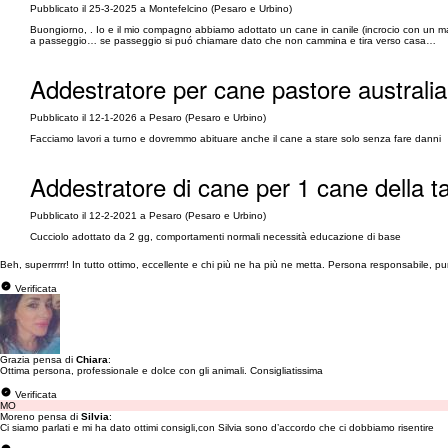
Pubblicato il 25-3-2025 a Montefelcino (Pesaro e Urbino)
Buongiorno, . Io e il mio compagno abbiamo adottato un cane in canile (incrocio con un 
a passeggio… se passeggio si puó chiamare dato che non cammina e tira verso casa…
Addestratore per cane pastore australi
Pubblicato il 12-1-2026 a Pesaro (Pesaro e Urbino)
Facciamo lavori a turno e dovremmo abituare anche il cane a stare solo senza fare danni
Addestratore di cane per 1 cane della ta
Pubblicato il 12-2-2021 a Pesaro (Pesaro e Urbino)
Cucciolo adottato da 2 gg, comportamenti normali necessità educazione di base
Beh, superrrrrr! In tutto ottimo, eccellente e chi più ne ha più ne metta. Persona responsabile, pu
Verificata
Grazia pensa di
Chiara
:
Ottima persona, professionale e dolce con gli animali. Consigliatissima
Verificata
MO
Moreno pensa di
Silvia
:
Ci siamo parlati e mi ha dato ottimi consigli,con Silvia sono d’accordo che ci dobbiamo risentire