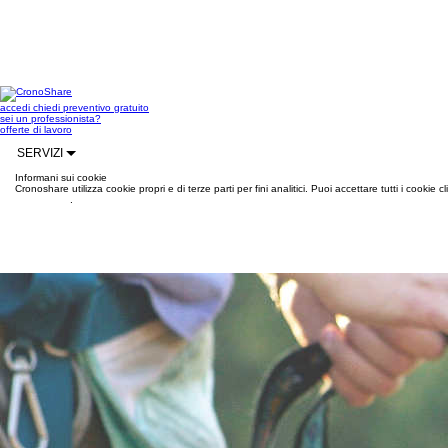
accedi
chiedi preventivo gratuito
sei un professionista?
offerte di lavoro
SERVIZI
Informani sui cookie
Cronoshare utilizza cookie propri e di terze parti per fini analitici. Puoi accettare tutti i cookie
informazioni
.