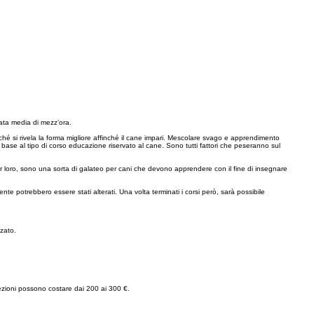
rata media di mezz’ora.
rché si rivela la forma migliore affinché il cane impari. Mescolare svago e apprendimento
 base al tipo di corso educazione riservato al cane. Sono tutti fattori che peseranno sul
r loro, sono una sorta di galateo per cani che devono apprendere con il fine di insegnare
te potrebbero essere stati alterati. Una volta terminati i corsi però, sarà possibile
zzato.
 lezioni possono costare dai 200 ai 300 €.