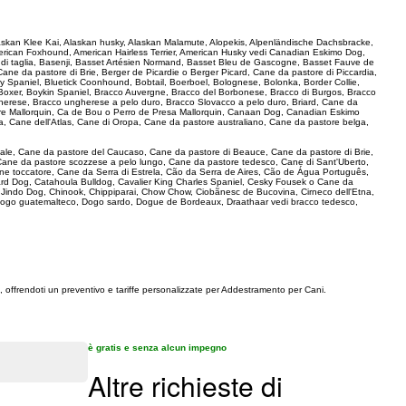
, Alaskan Klee Kai, Alaskan husky, Alaskan Malamute, Alopekis, Alpenländische Dachsbracke,
erican Foxhound, American Hairless Terrier, American Husky vedi Canadian Eskimo Dog,
tà di taglia, Basenji, Basset Artésien Normand, Basset Bleu de Gascogne, Basset Fauve de
ne da pastore di Brie, Berger de Picardie o Berger Picard, Cane da pastore di Piccardia,
y Spaniel, Bluetick Coonhound, Bobtail, Boerboel, Bolognese, Bolonka, Border Collie,
, Boxer, Boykin Spaniel, Bracco Auvergne, Bracco del Borbonese, Bracco di Burgos, Bracco
gherese, Bracco ungherese a pelo duro, Bracco Slovacco a pelo duro, Briard, Cane da
pastore Mallorquin, Ca de Bou o Perro de Presa Mallorquin, Canaan Dog, Canadian Eskimo
, Cane dell'Atlas, Cane di Oropa, Cane da pastore australiano, Cane da pastore belga,
ionale, Cane da pastore del Caucaso, Cane da pastore di Beauce, Cane da pastore di Brie,
Cane da pastore scozzese a pelo lungo, Cane da pastore tedesco, Cane di Sant'Uberto,
ne toccatore, Cane da Serra di Estrela, Cão da Serra de Aires, Cão de Água Português,
rd Dog, Catahoula Bulldog, Cavalier King Charles Spaniel, Cesky Fousek o Cane da
a Jindo Dog, Chinook, Chippiparai, Chow Chow, Ciobãnesc de Bucovina, Cirneco dell'Etna,
ogo guatemalteco, Dogo sardo, Dogue de Bordeaux, Draathaar vedi bracco tedesco,
e, offrendoti un preventivo e tariffe personalizzate per Addestramento per Cani.
è gratis e senza alcun impegno
Altre richieste di