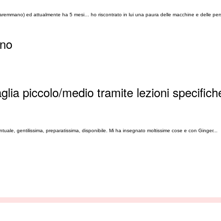
maremmano) ed attualmente ha 5 mesi… ho riscontrato in lui una paura delle macchine e delle pe
ano
glia piccolo/medio tramite lezioni specifich
ntuale, gentilissima, preparatissima, disponibile. Mi ha insegnato moltissime cose e con Ginger...