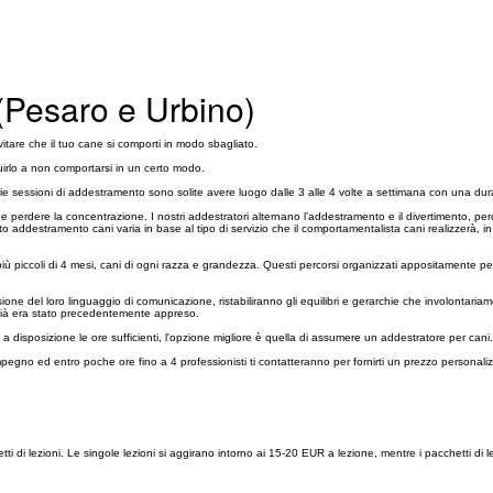
(Pesaro e Urbino)
tare che il tuo cane si comporti in modo sbagliato.
uirlo a non comportarsi in un certo modo.
varie sessioni di addestramento sono solite avere luogo dalle 3 alle 4 volte a settimana con una du
e perdere la concentrazione. I nostri addestratori alternano l’addestramento e il divertimento, pe
 addestramento cani varia in base al tipo di servizio che il comportamentalista cani realizzerà, in
ù piccoli di 4 mesi, cani di ogni razza e grandezza. Questi percorsi organizzati appositamente pe
 del loro linguaggio di comunicazione, ristabiliranno gli equilibri e gerarchie che involontariamen
e già era stato precedentemente appreso.
isposizione le ore sufficienti, l'opzione migliore è quella di assumere un addestratore per cani.
mpegno ed entro poche ore fino a 4 professionisti ti contatteranno per fornirti un prezzo personali
ti di lezioni. Le singole lezioni si aggirano intorno ai 15-20 EUR a lezione, mentre i pacchetti di