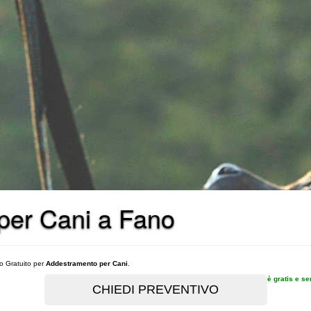
i per Cani a Fano
vo Gratuito per
Addestramento per Cani
.
è gratis e s