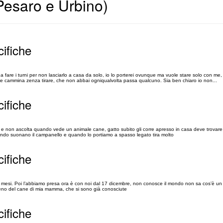
Pesaro e Urbino)
cifiche
a a fare i turni per non lasciarlo a casa da solo, io lo porterei ovunque ma vuole stare solo con me
he cammina zenza tirare, che non abbai ogniqualvolta passa qualcuno. Sia ben chiaro io non...
cifiche
 e non ascolta quando vede un animale cane, gatto subito gli corre apresso in casa deve trovar
ando suonano il campanello e quando lo portiamo a spasso legato tira molto
cifiche
ei mesi. Poi l’abbiamo presa ora è con noi dal 17 dicembre, non conosce il mondo non sa cos’è un
meno del cane di mia mamma, che si sono già conosciute
cifiche