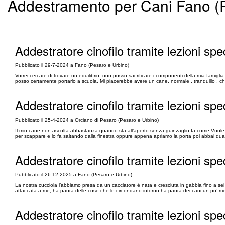
Addestramento per Cani Fano (
Addestratore cinofilo tramite lezioni spe
Pubblicato il 29-7-2024 a Fano (Pesaro e Urbino)
Vorrei cercare di trovare un equilibrio, non posso sacrificare i componenti della mia famigli
posso certamente portarlo a scuola. Mi piacerebbe avere un cane, normale , tranquillo , c
Addestratore cinofilo tramite lezioni spe
Pubblicato il 25-4-2024 a Orciano di Pesaro (Pesaro e Urbino)
Il mio cane non ascolta abbastanza quando sta all’aperto senza guinzaglio fa come Vuole
per scappare e lo fa saltando dalla finestra oppure appena apriamo la porta poi abbai qu
Addestratore cinofilo tramite lezioni spe
Pubblicato il 26-12-2025 a Fano (Pesaro e Urbino)
La nostra cucciola l’abbiamo presa da un cacciatore è nata e cresciuta in gabbia fino a s
attaccata a me, ha paura delle cose che le circondano intorno ha paura dei cani un po’ 
Addestratore cinofilo tramite lezioni spe