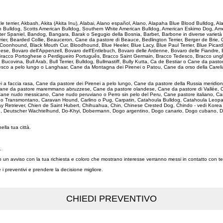
dale terrier, Akbash, Akita (Akita Inu), Alabai, Alano español, Alano, Alapaha Blue Blood Bulldog
an Bulldog, Scotts American Bulldog, Southern White American Bulldog, American Eskimo Dog, Am
Water Spaniel, Bandog, Bangara, Barak o Segugio della Bosnia, Barbet, Barbone in diverse varie
, Bearded Collie, Beauceron, Cane da pastore di Beauce, Bedlington Terrier, Berger de Brie, Ca
 Coonhound, Black Mouth Cur, Bloodhound, Blue Heeler, Blue Lacy, Blue Paul Terrier, Blue Picard
nese, Bovaro dell'Appenzell, Bovaro dell'Entlebuch, Bovaro delle Ardenne, Bovaro delle Fiandre
o, Bracco Portoghese o Perdigueiro Português, Bracco Saint Germain, Bracco Tedesco, Bracco un
e Bucovina, Bull Arab, Bull Terrier, Bulldog, Bullmastiff, Bully Kutta, Ca de Bestiar o Cane da 
sco a pelo lungo o Langhaar, Cane da Montagna dei Pirenei o Patou, Cane da orso della Carelia
ei a faccia rasa, Cane da pastore dei Pirenei a pelo lungo, Cane da pastore della Russia merid
, Cane da pastore maremmano abruzzese, Cane da pastore olandese, Cane da pastore di Vallée, 
ane nudo messicano, Cane nudo peruviano o Perro sin pelo del Peru, Cane pastore italiano, Ca
ado Transmontano, Caravan Hound, Carlino o Pug, Carpatin, Catahoula Bulldog, Catahoula Leopa
ay Retriever, Chien de Saint Hubert, Chihuahua, Chin, Chinese Crested Dog, Chindo - vedi Kore
e, Deutscher Wachtelhund, Do-Khyi, Dobermann, Dogo argentino, Dogo canario, Dogo cubano, D
nella tua città.
.
no un avviso con la tua richiesta e coloro che mostrano interesse verranno messi in contatto con t
re i preventivi e prendere la decisione migliore.