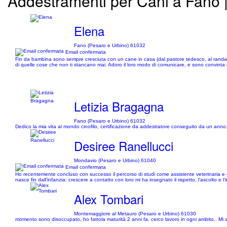
Addestramenti per Cani a Fano | 
Elena
Fano (Pesaro e Urbino) 61032
Email confermata
Fin da bambina sono sempre cresciuta con un cane in casa (dal pastore tedesco, al randagio
di quelle cose che non ti stancano mai. Adoro il loro modo di comunicare, e sono convinta che
Letizia Bragagna
Fano (Pesaro e Urbino) 61032
Dedico la mia vita al mondo cinofilo, certificazione da addestratore conseguito da un anno. 
Desiree Ranellucci
Mondavio (Pesaro e Urbino) 61040
Email confermata
Ho recentemente concluso con successo il percorso di studi come assistente veterinaria e e
nasce fin dall’infanzia: crescere a contatto con loro mi ha insegnato il rispetto, l’ascolto 
Alex Tombari
Montemaggiore al Metauro (Pesaro e Urbino) 61030
momento sono disoccupato, ho fattola maturità 2 anni fa, cerco lavoro in ogni ambito.. Mi