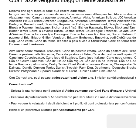
Diciamo che ogni razza di cane può essere addestrata.
In ogni caso le razze più comuni di cani che serviamo sono: Affenpinscher, Africanis, Aire
Alsaziano - vedi Cane da pastore tedesco, American Akita, American Bulldog, JDJ Americ
American Pit Bull Terrier, American Staghound, American Staffordshire Terrier, American 
Bretagne, Bassethound, Bassotto, Bayerischer Gebirgsschweisshund, Beagle, Beagle-Harrier
Bhotia o Pastore himalayano, Bichon à poil frisé, Bichon Havanais, Biewer, Black and Tan
Border Terrier, Borzoi o Levriero Russo, Boston Terrier, Bouledogue Francese, Bovaro Ber
di Weimar, Bracco francese tipo Gascogne, Bracco francese tipo Pirenei, Bracco Italian
pastore di Brie, Briquet Griffon Vendeen, Brittany, Broholmer, Bucovina, vedi Ciobãnesc d
Dog, Cane corso, Cane da ferma Tedesco a pelo ruvido o Stichelhaar, Cane da ferma tede
Groenendael, Laekenois.
Altre razze sono: Malinois, Tervueren, Cane da pastore croato, Cane da pastore dei Piren
Cane da pastore della Piccardia, Cane da pastore di Tatra, Cane da pastore mallorquín
Cane lupo Cecoslovacco, Cane lupo di Saarloos, Cane lupo Italiano, Cane nudo cinese, C
Cão de Castro Laboreiro, Cão de Fila de São Miguel, Cão de Fila da Terceira, Cão de G
ferma Boemo a pelo ruvido, Cesky Terrier, Chart Polski o Levriero Polacco, Chesapeake B
Dalmata, Dandie Dinmont Terrier, Danish/Swedish Farm Dog, Deerhound, Deutsche Brack
Drentse Patrijshond o Spaniel olandese di Drent, Dunker, Dutch Smoushond.
Con Cronoshare, puoi trovare
addestratori cani vicino a te
. I migliori servizi professionali 
Come funziona?
- Spiega la tua richiesta per il servizio di
Addestramento per Cani Fano (Pesaro e Urbino)
- Centinaia di professionisti di Addestramento per Cani situati in Fano e dintorni riceveran
- Puoi vedere le valutazioni degli altri clienti e il profilo di ogni professionista per confronta
Richiedi un preventivo Gratuito per
Addestramento per Cani
.