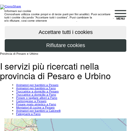
Informani sui cookie
Cronoshare utilizza cookie propri e di terze parti per fini analitici. Puoi accettare
tutti i cookie cliccando “Accettare tutti i cookies”. Puoi cambiare la
configurazione
,
MENU
e/o rifiutare, cosi come ottenere
maggiori informazioni
.
Provincia di Pesaro e Urbino
I servizi più ricercati nella
provincia di Pesaro e Urbino
Animatori per bambini a Pesaro
Animatori per bambini a Fano
Truccatrice a domicilio a Pesaro
Truccatrice a domicilio a Fano
Potare o tagliare alberi a Fano
Cartongesso a Pesaro
Posare prato sintetico a Fano
Montatori di cucine a Pesaro
Animatori per bambini a Calcinelli
Falegnami a Fano