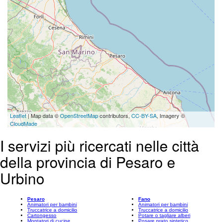
Leaflet
| Map data ©
OpenStreetMap
contributors,
CC-BY-SA
, Imagery ©
CloudMade
I servizi più ricercati nelle città
della provincia di Pesaro e
Urbino
Pesaro
Fano
Animatori per bambini
Animatori per bambini
Truccatrice a domicilio
Truccatrice a domicilio
Cartongesso
Potare o tagliare alberi
Montatori di cucine
Posare prato sintetico