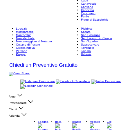
Cagli
Canavaccio
Cantiano
Cartoceto
Cuccurano
Fenile
Fratte di Sassofeltrio
Lucrezia
Piobbico
Mombaroccio
Saltara
Montecchio
San Costanzo
Montelabbate
San Lorenzo in Campo
Montemaggiore al Metauro
Sant'Ippolito
Orciano di Pesaro
Sassocorvaro
Osteria nuova
Tavernelle
Petriano
Tavullia
Piagge
Urbania
Chiedi un Preventivo Gratuito
Aiuto
Professionisti
Clienti
Azienda
Spagna
Italia
Brasile
Messico
Cile