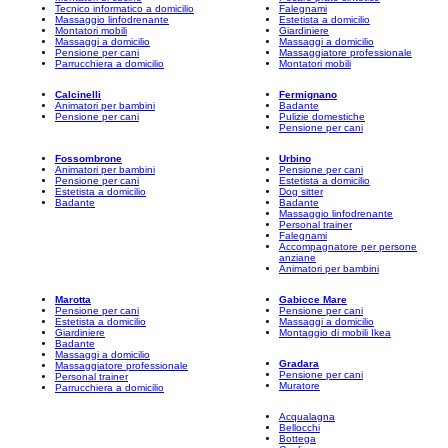
Tecnico informatico a domicilio
Falegnami
Massaggio linfodrenante
Estetista a domicilio
Montatori mobili
Giardiniere
Massaggi a domicilio
Massaggi a domicilio
Pensione per cani
Massaggiatore professionale
Parrucchiera a domicilio
Montatori mobili
Calcinelli
Fermignano
Animatori per bambini
Badante
Pensione per cani
Pulizie domestiche
Pensione per cani
Fossombrone
Urbino
Animatori per bambini
Pensione per cani
Pensione per cani
Estetista a domicilio
Estetista a domicilio
Dog sitter
Badante
Badante
Massaggio linfodrenante
Personal trainer
Falegnami
Accompagnatore per persone
anziane
Animatori per bambini
Marotta
Gabicce Mare
Pensione per cani
Pensione per cani
Estetista a domicilio
Massaggi a domicilio
Giardiniere
Montaggio di mobili Ikea
Badante
Massaggi a domicilio
Gradara
Massaggiatore professionale
Pensione per cani
Personal trainer
Muratore
Parrucchiera a domicilio
Acqualagna
Bellocchi
Bottega