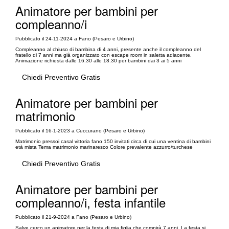
Animatore per bambini per
compleanno/i
Pubblicato il 24-11-2024 a Fano (Pesaro e Urbino)
Compleanno al chiuso di bambina di 4 anni, presente anche il compleanno del
fratello di 7 anni ma già organizzato con escape room in saletta adiacente.
Animazione richiesta dalle 16.30 alle 18.30 per bambini dai 3 ai 5 anni
Chiedi Preventivo Gratis
Animatore per bambini per
matrimonio
Pubblicato il 16-1-2023 a Cuccurano (Pesaro e Urbino)
Matrimonio pressoi casal vittoria fano 150 invitati circa di cui una ventina di bambini
età mista Tema matrimonio marinaresco Colore prevalente azzurro/turchese
Chiedi Preventivo Gratis
Animatore per bambini per
compleanno/i, festa infantile
Pubblicato il 21-9-2024 a Fano (Pesaro e Urbino)
Salve cerco un animatore per la festa di mia figlia che compirà 7 anni. La festa si