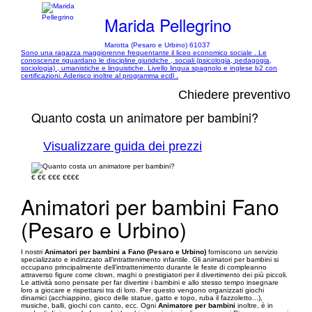
Marida Pellegrino
Marotta (Pesaro e Urbino) 61037
Sono una ragazza maggiorenne frequentante il liceo economico sociale . Le
conoscenze riguardano le discipline giuridiche , sociali (psicologia, pedagogia,
sociologia) , umanistiche e linguistiche. Livello lingua spagnolo e inglese b2 con
certificazioni. Aderisco inoltre al programma ecdl .
Chiedere preventivo
Quanto costa un animatore per bambini?
Visualizzare guida dei prezzi
€
€€
€€€
€€€€
Animatori per bambini Fano
(Pesaro e Urbino)
I nostri
Animatori per bambini a Fano (Pesaro e Urbino)
forniscono un servizio
specializzato e indirizzato all’intrattenimento infantile. Gli animatori per bambini si
occupano principalmente dell’intrattenimento durante le feste di compleanno
attraverso figure come clown, maghi o prestigiatori per il divertimento dei più piccoli.
Le attività sono pensate per far divertire i bambini e allo stesso tempo insegnare
loro a giocare e rispettarsi tra di loro. Per questo vengono organizzati giochi
dinamici (acchiappino, gioco delle statue, gatto e topo, ruba il fazzoletto...),
musiche, balli, giochi con canto, ecc. Ogni
Animatore per bambini
inoltre, è in