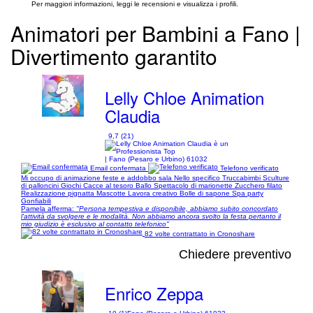
Per maggiori informazioni, leggi le recensioni e visualizza i profili.
Animatori per Bambini a Fano |
Divertimento garantito
Lelly Chloe Animation
Claudia
9,7 (21)
| Fano (Pesaro e Urbino) 61032
Email confermata
Telefono verificato
Mi occupo di animazione feste e addobbo sala Nello specifico Truccabimbi Sculture
di palloncini Giochi Cacce al tesoro Ballo Spettacolo di marionette Zucchero filato
Realizzazione pignatta Mascotte Lavora creativo Bolle di sapone Spa party
Gonfiabili
Pamela afferma:
"Persona tempestiva e disponibile, abbiamo subito concordato
l'attività da svolgere e le modalità. Non abbiamo ancora svolto la festa pertanto il
mio giudizio è esclusivo al contatto telefonico"
82 volte contrattato in Cronoshare
Chiedere preventivo
Enrico Zeppa