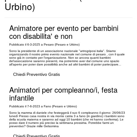
Urbino)
Animatore per evento per bambini
con disabilita' e non
Pubblicato il 6-3-2025 a Pesaro (Pesaro e Urbino)
Sono la presidente di un associazione nazionale "artrogriposi italia". Stiamo
organizzando il nostro primo evento nazionale nel comune di pesaro , con il quale
sono già in contatto per l'organizzazione. Non so ancora quanti bambini
del'assocaizione saranno presenti, ma potremmo aver dal comune uno spazio
all'aperto per poter dare possiiblità anche ad altri bambini di poter partecipare...
Chiedi Preventivo Gratis
Animatori per compleanno/i, festa
infantile
Pubblicato il 7-6-2023 a Fano (Pesaro e Urbino)
Sono la mamma di daniele che festeggerà il suo 6 compleanno il giorno: 26/06/23
lunedì Presso casa nostra in via monte catria 3 a fano (in giardino) i bambini sono
della scuola materna e saranno ad oggi 10 bambini (che mi hanno conferma). Le
posso dare il numero più preciso la settimana prossima. Potrebbe farmi un
preventivo? Grazie mille Gelsomina
Chiedi Preventivo Gratis