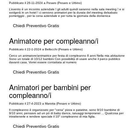
Pubblicato il 26-11-2024 a Pesaro (Pesaro e Urbino)
L’evento è un incontro aziendale ! gli adulti quindi saranno nella sala meeting ! e si
svolgerà in un hotel ! ci servono animatori per la durata del meeting delsabato
pomeriggio , per la cena aziendale e per tutta la giornata della domenica
Chiedi Preventivo Gratis
Animatore per compleanno/i
Pubblicato il 22-1-2024 a Bellocchi (Pesaro e Urbino)
Cerco un animatore/animatrice per festa di compleanno 8 anni Nella mia abitazione
Sono un totale di 10/12 bambini Con possibilità di usare anche il parco pubblico
davanti casa. Vorrei essere contattata al numero
Chiedi Preventivo Gratis
Animatori per bambini per
compleanno/i
Pubblicato il 27-4-2023 a Marotta (Pesaro e Urbino)
Il compleanno è organizzato per "cena" pizza e patatine, sono 9/10 bambine di
9/10 anni, pensavo ad un pò di baby dance, tatuaggi temporanei ... Qualcosa per
intrattenerle e rendere speciale il 10° compleanno di mia figlia.
Chiedi Preventivo Gratis