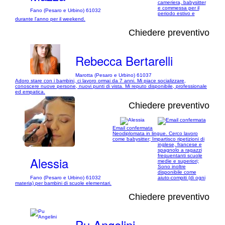
cameriera, babysitter
e commessa per il
Fano (Pesaro e Urbino) 61032
periodo estivo e
durante l'anno per il weekend.
Chiedere preventivo
Rebecca Bertarelli
Marotta (Pesaro e Urbino) 61037
Adoro stare con i bambini, ci lavoro ormai da 7 anni. Mi piace socializzare,
conoscere nuove persone, nuovi punti di vista. Mi reputo disponibile, professionale
ed empatica.
Chiedere preventivo
Email confermata
Neodiplomata in lingue. Cerco lavoro
1/1
come babysitter; Impartisco ripetizioni di
inglese, francese e
spagnolo a ragazzi
frequentanti scuole
Alessia
medie e superiori;
Sono inoltre
disponibile come
Fano (Pesaro e Urbino) 61032
aiuto-compiti (di ogni
materia) per bambini di scuole elementari.
Chiedere preventivo
Pu Angelini