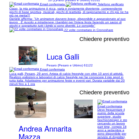
10 (1)
Fano (Pesaro e Urbino) 61032
Email confermata
Telefono verificato
Ciaao, la mia animazione è ricca, varia e ovviamente divertente, comprendente
giochi di base sportiva, musicali, giochi di reattività, di ragionamento e chi più ne ha
più ne metta!!!
Daniele afferma:
"Un animatore davvero bravo, disponibile e appassionato al suo
lavoro . È riuscito a intrattenere i bambini per l’intera festa facendo un sacco di
giochi e soprattutto tutti i bimbi si sono divertiti. Lo consiglio"
22 volte contrattato in Cronoshare
Chiedere preventivo
Luca Galli
Pesaro (Pesaro e Urbino) 61122
Email confermata
Luca galli, Pesaro, 29 anni. Artista di calcio freestyle con oltre 10 anni di attività.
Realizzo esibizioni e laboratori di calcio freestyle per far conoscere il mio sport in
tutta italia. Adattissimo per animazione feste e eventi vari. Durata variabile dai 20
minuti fino a 1 ora
Chiedere preventivo
Email confermata
Devo frequentare il
1/4
quinto della scuola
superiore, studio
faschiondesign e sto
cercando un lavoro
Andrea Annarita
part time, compio 18
anni a settembre e
Mazza
sono disponibile per
servizio di dogsitter,