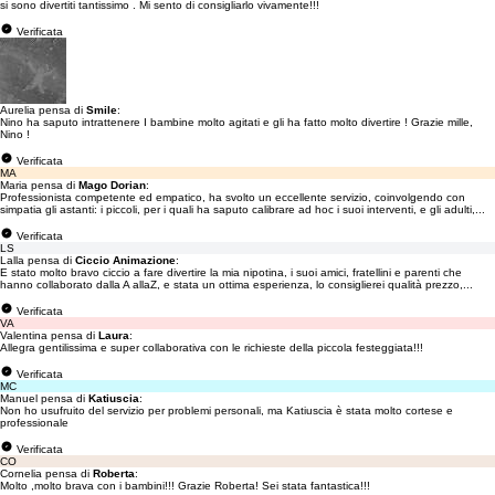
si sono divertiti tantissimo . Mi sento di consigliarlo vivamente!!!
Verificata
Aurelia pensa di
Smile
:
Nino ha saputo intrattenere I bambine molto agitati e gli ha fatto molto divertire ! Grazie mille,
Nino !
Verificata
MA
Maria pensa di
Mago Dorian
:
Professionista competente ed empatico, ha svolto un eccellente servizio, coinvolgendo con
simpatia gli astanti: i piccoli, per i quali ha saputo calibrare ad hoc i suoi interventi, e gli adulti,...
Verificata
LS
Lalla pensa di
Ciccio Animazione
:
E stato molto bravo ciccio a fare divertire la mia nipotina, i suoi amici, fratellini e parenti che
hanno collaborato dalla A allaZ, e stata un ottima esperienza, lo consiglierei qualità prezzo,...
Verificata
VA
Valentina pensa di
Laura
:
Allegra gentilissima e super collaborativa con le richieste della piccola festeggiata!!!
Verificata
MC
Manuel pensa di
Katiuscia
:
Non ho usufruito del servizio per problemi personali, ma Katiuscia è stata molto cortese e
professionale
Verificata
CO
Cornelia pensa di
Roberta
:
Molto ,molto brava con i bambini!!! Grazie Roberta! Sei stata fantastica!!!