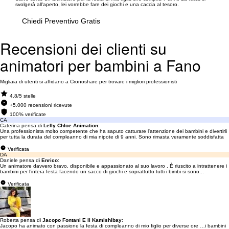
svolgerà all'aperto, lei vorrebbe fare dei giochi e una caccia al tesoro.
Chiedi Preventivo Gratis
Recensioni dei clienti su
animatori per bambini a Fano
Migliaia di utenti si affidano a Cronoshare per trovare i migliori professionisti
4.8/5 stelle
+5.000 recensioni ricevute
100% verificate
CA
Caterina pensa di
Lelly Chloe Animation
:
Una professionista molto competente che ha saputo catturare l'attenzione dei bambini e divertirli
per tutta la durata del compleanno di mia nipote di 9 anni. Sono rimasta veramente soddisfatta
Verificata
DA
Daniele pensa di
Enrico
:
Un animatore davvero bravo, disponibile e appassionato al suo lavoro . È riuscito a intrattenere i
bambini per l’intera festa facendo un sacco di giochi e soprattutto tutti i bimbi si sono...
Verificata
Roberta pensa di
Jacopo Fontani E Il Kamishibay
:
Jacopo ha animato con passione la festa di compleanno di mio figlio per diverse ore …i bambini