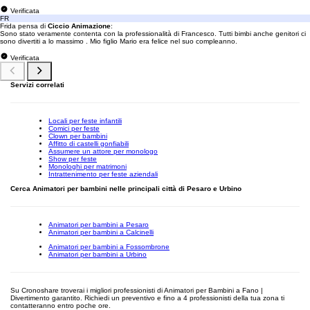
Verificata
FR
Frida pensa di
Ciccio Animazione
:
Sono stato veramente contenta con la professionalità di Francesco. Tutti bimbi anche genitori ci
sono divertiti a lo massimo . Mio figlio Mario era felice nel suo compleanno.
Verificata
Servizi correlati
Locali per feste infantili
Comici per feste
Clown per bambini
Affitto di castelli gonfiabili
Assumere un attore per monologo
Show per feste
Monologhi per matrimoni
Intrattenimento per feste aziendali
Cerca Animatori per bambini nelle principali città di Pesaro e Urbino
Animatori per bambini a Pesaro
Animatori per bambini a Calcinelli
Animatori per bambini a Fossombrone
Animatori per bambini a Urbino
Su Cronoshare troverai i migliori professionisti di Animatori per Bambini a Fano |
Divertimento garantito. Richiedi un preventivo e fino a 4 professionisti della tua zona ti
contatteranno entro poche ore.