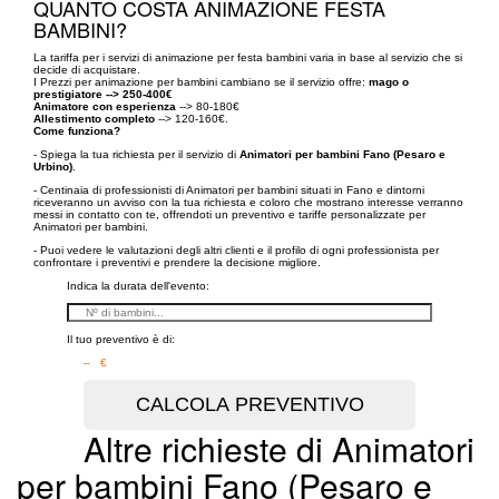
QUANTO COSTA ANIMAZIONE FESTA
BAMBINI?
La tariffa per i servizi di animazione per festa bambini varia in base al servizio che si
decide di acquistare.
I Prezzi per animazione per bambini cambiano se il servizio offre:
mago o
prestigiatore --> 250-400€
Animatore con esperienza
--> 80-180€
Allestimento completo
--> 120-160€.
Come funziona?
- Spiega la tua richiesta per il servizio di
Animatori per bambini Fano (Pesaro e
Urbino)
.
- Centinaia di professionisti di Animatori per bambini situati in Fano e dintorni
riceveranno un avviso con la tua richiesta e coloro che mostrano interesse verranno
messi in contatto con te, offrendoti un preventivo e tariffe personalizzate per
Animatori per bambini.
- Puoi vedere le valutazioni degli altri clienti e il profilo di ogni professionista per
confrontare i preventivi e prendere la decisione migliore.
Indica la durata dell'evento:
Il tuo preventivo è di:
– €
Altre richieste di Animatori
per bambini Fano (Pesaro e