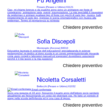
Pesaro (Pesaro e Urbino) 61121
Ciao, mi chiamo lorenzo e da qualche anno sono un animatore per feste di
compleanno, animazione varia, eventi, inaugurazione. La mia specialità è travestirmi
da spiderman e animare qualsiasi tipo di festa con giochi di vario tipo, musica, balli,
intrattenimento di vario tipo, ingresso in scena cinematografico con musica alla
spiderman. Tempo di permanenza su richiesta
Chiedere preventivo
Sofia Discepoli
Monterado (Ancona) 60010
Educatrice laureata in scienze dell educazione! specializzanda in scienze
pedagogiche! mi dedico al dopo scuola in un centro aggregazionionale giovanile
come aiuto compiti e laboratori manuali ed espressivi! dovrebbero assumermi
perché è il mio lavoro e la mia passione!
Chiedere preventivo
Nicoletta Corsaletti
Bellocchi (Pesaro e Urbino) 61032
Email confermata
Sono una ragazza di 18 anni, frequento il quarto anno dell’istituto socio sanitario
attualmente sto frequentando un corso per diventare oss. Ho fatto un periodo di
stage nella scuola dell’infanzia ed in una casa di riposo.
Chiedere preventivo