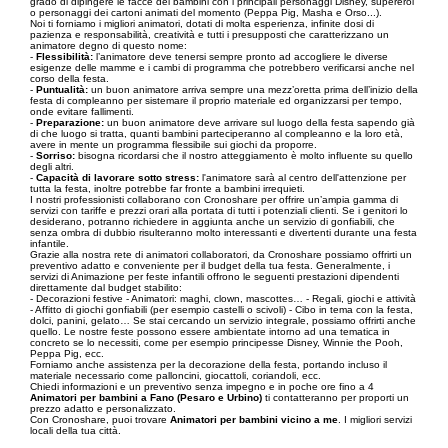
grado di dipingere le facce dei bambini con i principali personaggi Disney, supereroi
o personaggi dei cartoni animati del momento (Peppa Pig, Masha e Orso...).
Noi ti forniamo i migliori animatori, dotati di molta esperienza, infinite dosi di
pazienza e responsabilità, creatività e tutti i presupposti che caratterizzano un
animatore degno di questo nome:
-
Flessibilità:
l’animatore deve tenersi sempre pronto ad accogliere le diverse
esigenze delle mamme e i cambi di programma che potrebbero verificarsi anche nel
corso della festa.
-
Puntualità:
un buon animatore arriva sempre una mezz’oretta prima dell’inizio della
festa di compleanno per sistemare il proprio materiale ed organizzarsi per tempo,
onde evitare fallimenti.
-
Preparazione:
un buon animatore deve arrivare sul luogo della festa sapendo già
di che luogo si tratta, quanti bambini parteciperanno al compleanno e la loro età,
avere in mente un programma flessibile sui giochi da proporre.
-
Sorriso:
bisogna ricordarsi che il nostro atteggiamento è molto influente su quello
degli altri.
-
Capacità di lavorare sotto stress:
l'animatore sarà al centro dell'attenzione per
tutta la festa, inoltre potrebbe far fronte a bambini irrequieti.
I nostri professionisti collaborano con Cronoshare per offrire un’ampia gamma di
servizi con tariffe e prezzi orari alla portata di tutti i potenziali clienti. Se i genitori lo
desiderano, potranno richiedere in aggiunta anche un servizio di gonfiabili, che
senza ombra di dubbio risulteranno molto interessanti e divertenti durante una festa
infantile.
Grazie alla nostra rete di animatori collaboratori, da Cronoshare possiamo offrirti un
preventivo adatto e conveniente per il budget della tua festa. Generalmente, i
servizi di Animazione per feste infantili offrono le seguenti prestazioni dipendenti
direttamente dal budget stabilito:
- Decorazioni festive - Animatori: maghi, clown, mascottes… - Regali, giochi e attività
- Affitto di giochi gonfiabili (per esempio castelli o scivoli) - Cibo in tema con la festa,
dolci, panini, gelato… Se stai cercando un servizio integrale, possiamo offrirti anche
quello. Le nostre feste possono essere ambientate intorno ad una tematica in
concreto se lo necessiti, come per esempio principesse Disney, Winnie the Pooh,
Peppa Pig, ecc.
Forniamo anche assistenza per la decorazione della festa, portando incluso il
materiale necessario come palloncini, giocattoli, coriandoli, ecc.
Chiedi informazioni e un preventivo senza impegno e in poche ore fino a 4
Animatori per bambini a Fano (Pesaro e Urbino)
ti contatteranno per proporti un
prezzo adatto e personalizzato.
Con Cronoshare, puoi trovare
Animatori per bambini vicino a me
. I migliori servizi
locali della tua città.