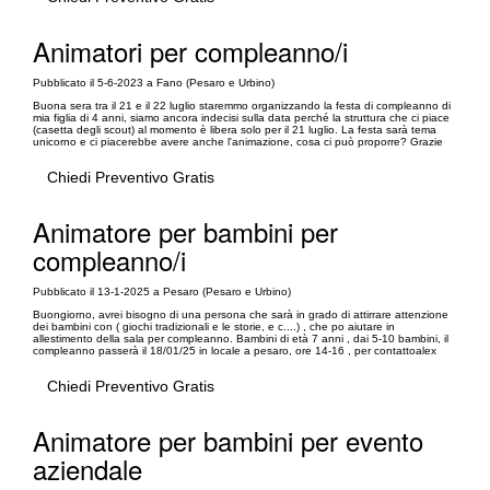
Animatori per compleanno/i
Pubblicato il 5-6-2023 a Fano (Pesaro e Urbino)
Buona sera tra il 21 e il 22 luglio staremmo organizzando la festa di compleanno di
mia figlia di 4 anni, siamo ancora indecisi sulla data perché la struttura che ci piace
(casetta degli scout) al momento è libera solo per il 21 luglio. La festa sarà tema
unicorno e ci piacerebbe avere anche l'animazione, cosa ci può proporre? Grazie
Chiedi Preventivo Gratis
Animatore per bambini per
compleanno/i
Pubblicato il 13-1-2025 a Pesaro (Pesaro e Urbino)
Buongiorno, avrei bisogno di una persona che sarà in grado di attirrare attenzione
dei bambini con ( giochi tradizionali e le storie, e c....) , che po aiutare in
allestimento della sala per compleanno. Bambini di età 7 anni , dai 5-10 bambini, il
compleanno passerà il 18/01/25 in locale a pesaro, ore 14-16 , per contattoalex
Chiedi Preventivo Gratis
Animatore per bambini per evento
aziendale