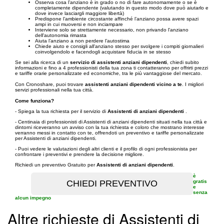
Osserva cosa l’anziano è in grado o no di fare autonomamente o se è
completamente dipendente (valutando in questo modo dove può aiutarlo e
dove invece lasciargli maggiore libertà)
Predispone l’ambiente circostante affinché l’anziano possa avere spazi
ampi in cui muoversi e non inciampare
Interviene solo se strettamente necessario, non privando l'anziano
dell'autonomia rimasta
Aiuta l’anziano a non perdere l’autostima
Chiede aiuto e consigli all'anziano stesso per svolgere i compiti giornalieri
coinvolgendolo e facendogli acquistare fiducia in se stesso
Se sei alla ricerca di un
servizio di assistenti anziani dipendenti
, chiedi subito
informazioni e fino a 4 professionisti della tua zona ti contatteranno per offrirti prezzi
e tariffe orarie personalizzate ed economiche, tra le più vantaggiose del mercato.
Con Cronoshare, puoi trovare
assistenti anziani dipendenti vicino a te
. I migliori
servizi professionali nella tua città.
Come funziona?
- Spiega la tua richiesta per il servizio di
Assistenti di anziani dipendenti
.
- Centinaia di professionisti di Assistenti di anziani dipendenti situati nella tua città e
dintorni riceveranno un avviso con la tua richiesta e coloro che mostrano interesse
verranno messi in contatto con te, offrendoti un preventivo e tariffe personalizzate
per Assistenti di anziani dipendenti.
- Puoi vedere le valutazioni degli altri clienti e il profilo di ogni professionista per
confrontare i preventivi e prendere la decisione migliore.
Richiedi un preventivo Gratuito per
Assistenti di anziani dipendenti
.
è
gratis
e
senza
alcun impegno
Altre richieste di Assistenti di