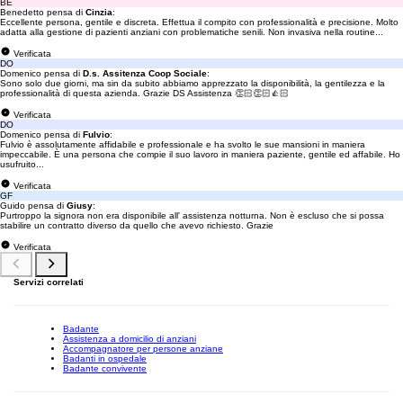
BE
Benedetto pensa di
Cinzia
:
Eccellente persona, gentile e discreta. Effettua il compito con professionalità e precisione. Molto
adatta alla gestione di pazienti anziani con problematiche senili. Non invasiva nella routine...
Verificata
DO
Domenico pensa di
D.s. Assitenza Coop Sociale
:
Sono solo due giorni, ma sin da subito abbiamo apprezzato la disponibilità, la gentilezza e la
professionalità di questa azienda. Grazie DS Assistenza 👏🏻👏🏻👍🏻
Verificata
DO
Domenico pensa di
Fulvio
:
Fulvio è assolutamente affidabile e professionale e ha svolto le sue mansioni in maniera
impeccabile. È una persona che compie il suo lavoro in maniera paziente, gentile ed affabile. Ho
usufruito...
Verificata
GF
Guido pensa di
Giusy
:
Purtroppo la signora non era disponibile all' assistenza notturna. Non è escluso che si possa
stabilire un contratto diverso da quello che avevo richiesto. Grazie
Verificata
Servizi correlati
Badante
Assistenza a domicilio di anziani
Accompagnatore per persone anziane
Badanti in ospedale
Badante convivente