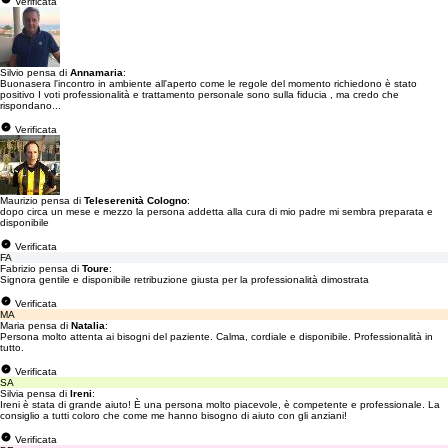
Verificata
Silvio pensa di
Annamaria
:
Buonasera l'incontro in ambiente all'aperto come le regole del momento richiedono è stato
positivo I voti professionalità e trattamento personale sono sulla fiducia , ma credo che
rispondano...
Verificata
Maurizio pensa di
Teleserenità Cologno
:
dopo circa un mese e mezzo la persona addetta alla cura di mio padre mi sembra preparata e
disponibile
Verificata
FA
Fabrizio pensa di
Toure
:
Signora gentile e disponibile retribuzione giusta per la professionalità dimostrata
Verificata
MA
Maria pensa di
Natalia
:
Persona molto attenta ai bisogni del paziente. Calma, cordiale e disponibile. Professionalità in
tutto.
Verificata
SA
Silvia pensa di
Ireni
:
Ireni è stata di grande aiuto! È una persona molto piacevole, è competente e professionale. La
consiglio a tutti coloro che come me hanno bisogno di aiuto con gli anziani!
Verificata