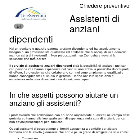
Chiedere preventivo
Assistenti di
anziani
1/4
dipendenti
Hai un genitore o qualche parente anziano dipendente ed hai assolutamente
bisogno di un professionista qualificato ed affidabile che si occupi di lui a domicilio
ma non sai a chi rivolgerti?... Non preoccuparti... su Cronoshare troverai la
soluzione che farà per te!
Il
servizio di assistenti anziani dipendenti
ti dà la possibilità di lasciare i tuoi cari
con persone che hanno esperienza nel caso tu non abbia la possibilità di occuparti
di lui/loro. I professionisti che collaborano con noi sono ampiamente qualificati e
hanno conseguito titoli di studio in geriatria. Hanno alle loro spalle anni di
esperienza nella cura di anziani, non dovrai preoccuparti.
In che aspetti possono aiutare un
anziano gli assistenti?
I professionisti che collaborano con noi sono ampiamente qualificati nel campo della
geriatria ed hanno alle loro spalle anni di esperienza nella cura di anziani, per cui
non dovrai preoccuparti per i tuoi cari.
Questi assistenti si occuperanno di fornirti assistenza a domicilio per aiutare
l’anziano con le attività giornaliere che non è più in grado di svolgere da solo come:
Camminare