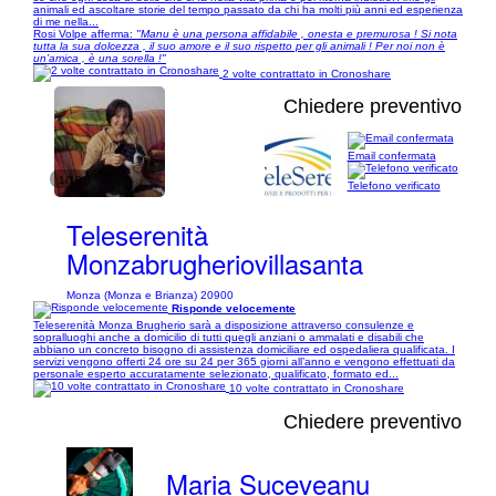
animali ed ascoltare storie del tempo passato da chi ha molti più anni ed esperienza
di me nella...
Rosi Volpe afferma:
"Manu è una persona affidabile , onesta e premurosa ! Si nota
tutta la sua dolcezza , il suo amore e il suo rispetto per gli animali ! Per noi non è
un’amica , è una sorella !"
2 volte contrattato in Cronoshare
Chiedere preventivo
Email confermata
1/10
Telefono verificato
Teleserenità
Monzabrugheriovillasanta
Monza (Monza e Brianza) 20900
Risponde velocemente
Teleserenità Monza Brugherio sarà a disposizione attraverso consulenze e
sopralluoghi anche a domicilio di tutti quegli anziani o ammalati e disabili che
abbiano un concreto bisogno di assistenza domiciliare ed ospedaliera qualificata. I
servizi vengono offerti 24 ore su 24 per 365 giorni all’anno e vengono effettuati da
personale esperto accuratamente selezionato, qualificato, formato ed...
10 volte contrattato in Cronoshare
Chiedere preventivo
Maria Suceveanu