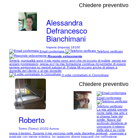
Chiedere preventivo
Alessandra
Defrancesco
Bianchimani
Imperia (Imperia) 18100
Email confermata
Telefono verificato
Risponde velocemente
Serietà, puntualità sono il mio motto sono anni che mi occupo di pulizie, servizi per
anziani (commissioni, spesa ecc) la mia formazione continua mi permette di essere
sempre aggiornata su metodi salutari di. Pulizia Mi occupo anche di stirare a
domicilio del cliente o al mio domicilio
3 volte contrattato in Cronoshare
Chiedere preventivo
Email confermata
1/8
Telefono verificato
La mia attività prende
nome dalla mia arte e
Roberto
si chiama l'arte del
sottile. Nasce dal
profondo desiderio di
conoscere il mistero
Torino (Torino) 10152 Aurora
della vita e su come
opera il destino. Durante il mio percorso nelle varie discipline spirituali , osservate e
praticate con mente eclettica, ho raggiunto diversi traguardi che nell'insieme