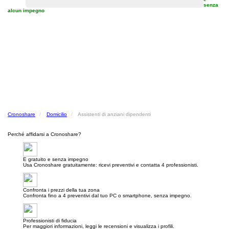
senza
alcun impegno
Cronoshare
Domicilio
Assistenti di anziani dipendenti
Perché affidarsi a Cronoshare?
E gratuito e senza impegno
Usa Cronoshare gratuitamente: ricevi preventivi e contatta 4 professionisti.
Confronta i prezzi della tua zona
Confronta fino a 4 preventivi dal tuo PC o smartphone, senza impegno.
Professionisti di fiducia
Per maggiori informazioni, leggi le recensioni e visualizza i profili.