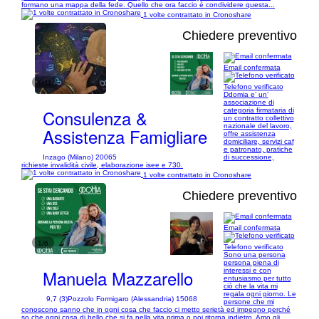
formano una mappa della fede. Quello che ora faccio è condividere questa...
1 volte contrattato in Cronoshare
Chiedere preventivo
Email confermata
1/11
Telefono verificato
Ddomia e’ un’
associazione di
Consulenza &
categoria firmataria di
un contratto collettivo
nazionale del lavoro,
Assistenza Famigliare
offre assistenza
domiciliare, servizi caf
e patronato, pratiche
Inzago (Milano) 20065
di successione,
richieste invalidità civile, elaborazione isee e 730.
1 volte contrattato in Cronoshare
Chiedere preventivo
Email confermata
1/6
Telefono verificato
Sono una persona
persona piena di
Manuela Mazzarello
interessi e con
entusiasmo per tutto
ciò che la vita mi
regala ogni giorno. Le
9,7 (3)
Pozzolo Formigaro (Alessandria) 15068
persone che mi
conoscono sanno che in ogni cosa che faccio ci metto serietà ed impegno perché
so che ogni cosa di bello che si fa nella vita prima o poi ritorna indietro. Amo gli