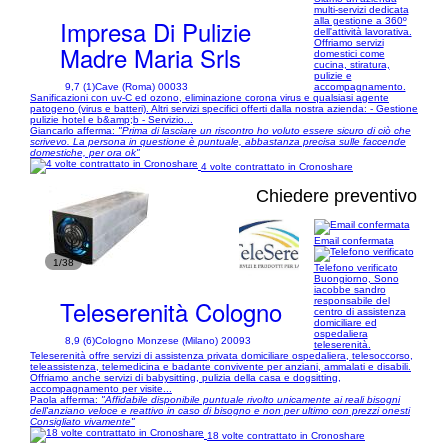
multi-servizi dedicata
Impresa Di Pulizie
alla gestione a 360º
dell'attività lavorativa.
Offriamo servizi
Madre Maria Srls
domestici come
cucina, stiratura,
pulizie e
9,7 (1)
Cave (Roma) 00033
accompagnamento.
Sanificazioni con uv-C ed ozono, eliminazione corona virus e qualsiasi agente
patogeno (virus e batteri). Altri servizi specifici offerti dalla nostra azienda: - Gestione
pulizie hotel e b&amp;b - Servizio...
Giancarlo afferma:
"Prima di lasciare un riscontro ho voluto essere sicuro di ciò che
scrivevo. La persona in questione è puntuale, abbastanza precisa sulle faccende
domestiche, per ora ok"
4 volte contrattato in Cronoshare
Chiedere preventivo
Email confermata
1/38
Telefono verificato
Buongiorno, Sono
iacobbe sandro
Teleserenità Cologno
responsabile del
centro di assistenza
domiciliare ed
ospedaliera
8,9 (6)
Cologno Monzese (Milano) 20093
teleserenità.
Teleserenità offre servizi di assistenza privata domiciliare ospedaliera, telesoccorso,
teleassistenza, telemedicina e badante convivente per anziani, ammalati e disabili.
Offriamo anche servizi di babysitting, pulizia della casa e dogsitting,
accompagnamento per visite...
Paola afferma:
"Affidabile disponibile puntuale rivolto unicamente ai reali bisogni
dell'anziano veloce e reattivo in caso di bisogno e non per ultimo con prezzi onesti
Consigliato vivamente"
18 volte contrattato in Cronoshare