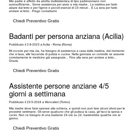
Mio padre è affetto da atrofia multisistemica di tipo parkinsoniano non
autosufficiente.. Serve assistenza per aiuto a mia madre.. La mattina per farlo
alzare dal letto e per l'igene e piccoli esercizi di 15 minuti .. E La sera per farlo
andare al letto.. Prego contattarmi
Chiedi Preventivo Gratis
Badanti per persona anziana (Acilia)
Pubblicato il 2-9-2023 a Acilia - Roma (Roma)
Mi occorre per mia zia, ha bisogno di assistenza a casa dalla mattina, dal momento
che si lava, alle faccende di pulizia e cucina. Nella giornata un controllo se assume
correttamente le medicine già assegnate... Fino alla sera per andare a letto...
Grazie.
Chiedi Preventivo Gratis
Assistente persone anziane 4/5
giorni a settimana
Pubblicato il 23-5-2018 a Moncalieri (Torino)
Mia madre deve farsi operare alla schiena, e quindi non può fare alcuni sforzi per le
prossime settimane. Gli serve qualcuno che gli pulisca la casa, gli facci la spesa e
cucini. Non ce bisogno di una badante 24 ore su 24, basterebbe qualche ore al
giorno.
Chiedi Preventivo Gratis