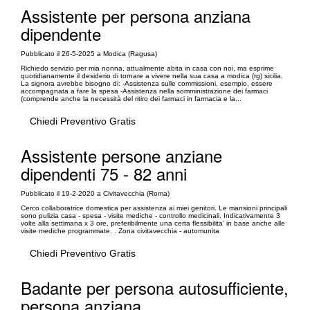
Assistente per persona anziana
dipendente
Pubblicato il 26-5-2025 a Modica (Ragusa)
Richiedo servizio per mia nonna, attualmente abita in casa con noi, ma esprime
quotidianamente il desiderio di tornare a vivere nella sua casa a modica (rg) sicilia,
La signora avrebbe bisogno di: -Assistenza sulle commissioni, esempio, essere
accompagnata a fare la spesa -Assistenza nella somministrazione dei farmaci
(comprende anche la necessità del ritiro dei farmaci in farmacia e la...
Chiedi Preventivo Gratis
Assistente persone anziane
dipendenti 75 - 82 anni
Pubblicato il 19-2-2020 a Civitavecchia (Roma)
Cerco collaboratrice domestica per assistenza ai miei genitori. Le mansioni principali
sono pulizia casa - spesa - visite mediche - controllo medicinali. Indicativamente 3
volte alla settimana x 3 ore, preferibilmente una certa flessibilita' in base anche alle
visite mediche programmate. . Zona civitavecchia - automunita
Chiedi Preventivo Gratis
Badante per persona autosufficiente,
persona anziana