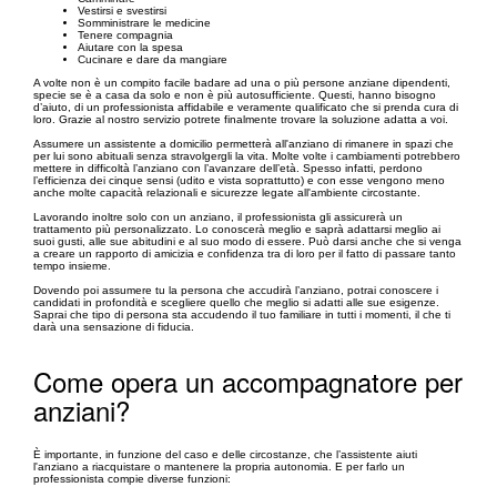
Vestirsi e svestirsi
Somministrare le medicine
Tenere compagnia
Aiutare con la spesa
Cucinare e dare da mangiare
A volte non è un compito facile badare ad una o più persone anziane dipendenti,
specie se è a casa da solo e non è più autosufficiente. Questi, hanno bisogno
d’aiuto, di un professionista affidabile e veramente qualificato che si prenda cura di
loro. Grazie al nostro servizio potrete finalmente trovare la soluzione adatta a voi.
Assumere un assistente a domicilio permetterà all'anziano di rimanere in spazi che
per lui sono abituali senza stravolgergli la vita. Molte volte i cambiamenti potrebbero
mettere in difficoltà l’anziano con l’avanzare dell’età. Spesso infatti, perdono
l’efficienza dei cinque sensi (udito e vista soprattutto) e con esse vengono meno
anche molte capacità relazionali e sicurezze legate all'ambiente circostante.
Lavorando inoltre solo con un anziano, il professionista gli assicurerà un
trattamento più personalizzato. Lo conoscerà meglio e saprà adattarsi meglio ai
suoi gusti, alle sue abitudini e al suo modo di essere. Può darsi anche che si venga
a creare un rapporto di amicizia e confidenza tra di loro per il fatto di passare tanto
tempo insieme.
Dovendo poi assumere tu la persona che accudirà l’anziano, potrai conoscere i
candidati in profondità e scegliere quello che meglio si adatti alle sue esigenze.
Saprai che tipo di persona sta accudendo il tuo familiare in tutti i momenti, il che ti
darà una sensazione di fiducia.
Come opera un accompagnatore per
anziani?
È importante, in funzione del caso e delle circostanze, che l’assistente aiuti
l'anziano a riacquistare o mantenere la propria autonomia. E per farlo un
professionista compie diverse funzioni: