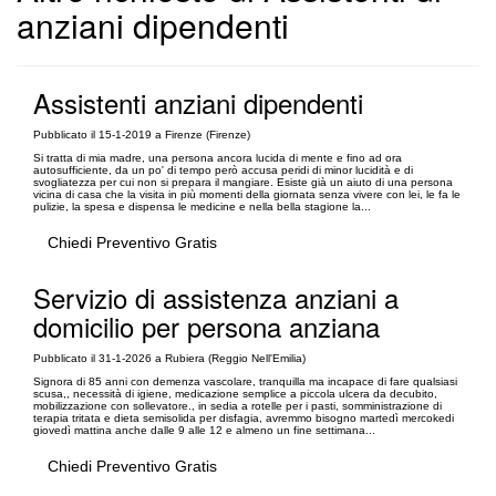
anziani dipendenti
Assistenti anziani dipendenti
Pubblicato il 15-1-2019 a Firenze (Firenze)
Si tratta di mia madre, una persona ancora lucida di mente e fino ad ora
autosufficiente, da un po' di tempo però accusa peridi di minor lucidità e di
svogliatezza per cui non si prepara il mangiare. Esiste già un aiuto di una persona
vicina di casa che la visita in più momenti della giornata senza vivere con lei, le fa le
pulizie, la spesa e dispensa le medicine e nella bella stagione la...
Chiedi Preventivo Gratis
Servizio di assistenza anziani a
domicilio per persona anziana
Pubblicato il 31-1-2026 a Rubiera (Reggio Nell'Emilia)
Signora di 85 anni con demenza vascolare, tranquilla ma incapace di fare qualsiasi
scusa,, necessità di igiene, medicazione semplice a piccola ulcera da decubito,
mobilizzazione con sollevatore., in sedia a rotelle per i pasti, somministrazione di
terapia tritata e dieta semisolida per disfagia, avremmo bisogno martedì mercokedi
giovedì mattina anche dalle 9 alle 12 e almeno un fine settimana...
Chiedi Preventivo Gratis