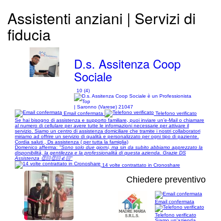
Assistenti anziani | Servizi di
fiducia
D.s. Assitenza Coop
Sociale
10 (4)
| Saronno (Varese) 21047
Email confermata
Telefono verificato
Se hai bisogno di assistenza e supporto familiare, puoi inviare un’e-Mail o chiamare
al numero di cellulare per avere tutte le informazioni necessarie per attivare il
servizio. Siamo un centro di assistenza domiciliare che tramite i nostri collaboratori
miriamo ad offrire un servizio di qualità e personalizzato per ogni tipo di paziente.
Cordia saluti , Ds assistenza ( per tutta la famiglia)
Domenico afferma:
"Sono solo due giorni, ma sin da subito abbiamo apprezzato la
disponibilità, la gentilezza e la professionalità di questa azienda. Grazie DS
Assistenza 👏🏻👏🏻👍🏻"
14 volte contrattato in Cronoshare
Chiedere preventivo
Email confermata
1/4
Telefono verificato
Siamo un'azienda