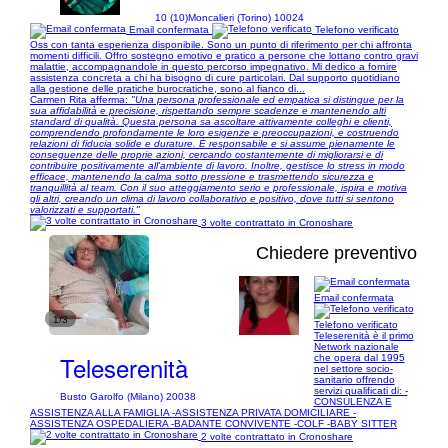
10 (10)
Moncalieri (Torino) 10024
Email confermata
Telefono verificato
Oss con tanta esperienza disponibile. Sono un punto di riferimento per chi affronta
momenti difficili. Offro sostegno emotivo e pratico a persone che lottano contro gravi
malattie, accompagnandole in questo percorso impegnativo. Mi dedico a fornire
assistenza concreta a chi ha bisogno di cure particolari. Dal supporto quotidiano
alla gestione delle pratiche burocratiche, sono al fianco di...
Carmen Rita afferma:
"Una persona professionale ed empatica si distingue per la
sua affidabilità e precisione, rispettando sempre scadenze e mantenendo alti
standard di qualità. Questa persona sa ascoltare attivamente colleghi e clienti,
comprendendo profondamente le loro esigenze e preoccupazioni, e costruendo
relazioni di fiducia solide e durature. È responsabile e si assume pienamente le
conseguenze delle proprie azioni, cercando costantemente di migliorarsi e di
contribuire positivamente all'ambiente di lavoro. Inoltre, gestisce lo stress in modo
efficace, mantenendo la calma sotto pressione e trasmettendo sicurezza e
tranquillità al team. Con il suo atteggiamento serio e professionale, ispira e motiva
gli altri, creando un clima di lavoro collaborativo e positivo, dove tutti si sentono
valorizzati e supportati."
3 volte contrattato in Cronoshare
Chiedere preventivo
Email confermata
1/3
Telefono verificato
Teleserenità è il primo
Network nazionale
Teleserenità
che opera dal 1995
nel settore socio-
sanitario offrendo
servizi qualificati di: -
Busto Garolfo (Milano) 20038
CONSULENZA E
ASSISTENZA ALLA FAMIGLIA -ASSISTENZA PRIVATA DOMICILIARE -
ASSISTENZA OSPEDALIERA -BADANTE CONVIVENTE -COLF -BABY SITTER
2 volte contrattato in Cronoshare