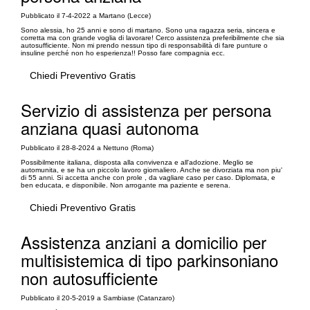
Pubblicato il 7-4-2022 a Martano (Lecce)
Sono alessia, ho 25 anni e sono di martano. Sono una ragazza seria, sincera e
corretta ma con grande voglia di lavorare! Cerco assistenza preferibilmente che sia
autosufficiente. Non mi prendo nessun tipo di responsabilità di fare punture o
insuline perché non ho esperienza!! Posso fare compagnia ecc.
Chiedi Preventivo Gratis
Servizio di assistenza per persona
anziana quasi autonoma
Pubblicato il 28-8-2024 a Nettuno (Roma)
Possibilmente italiana, disposta alla convivenza e all'adozione. Meglio se
automunita, e se ha un piccolo lavoro giornaliero. Anche se divorziata ma non piu'
di 55 anni. Si accetta anche con prole , da vagliare caso per caso. Diplomata, e
ben educata, e disponibile. Non arrogante ma paziente e serena.
Chiedi Preventivo Gratis
Assistenza anziani a domicilio per
multisistemica di tipo parkinsoniano
non autosufficiente
Pubblicato il 20-5-2019 a Sambiase (Catanzaro)