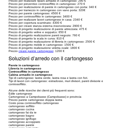
Prezzo per realizzare ripiani armadio in cartongesso: 290 €
Prezzo per preventivo controsoffitto in cartongesso: 270 €
Prezzo per realizzazione di parete in cartongesso con porta: 340 €
Prezzo per tramezzo in cartongesso con vano porta: 320€
Prezzo per parete cartongesso: 4500 €
Prezzo per controsoffitto in cartongesso: 3400 €
Prezzo per realizzare lavori cartongesso in casa: 2340 €
Prezzo per copertura scantinato: 4300 €
Prezzo per creare stanza esterna insonorizzata: 2900 €
Prezzo di progetto realizzazione di parete attrezzata: 475 €
Prezzo di progetto veline e soppalco: 650 €
Prezzo di progetto realizzazione pareti negozio: 760 €
Prezzo di progetto la scala in curva: 810 €
Prezzo di progetto realizzazione di libreria in cartongesso: 2500 €
Prezzo di progetto mobile in cartongesso: 1500 €
Prezzo di progetto realizzazione veletta ovale: 1800 €
Prezzo
creare parete cartongesso
: 1200 €
Soluzioni d’arredo con il cartongesso
Parete in cartongesso
Libreria in cartongesso
Controsoffitto in cartongesso
Cabina armadio in cartongesso
Tipi di cartongesso: lastra verde, lastra rosa e lastra con fori.
Tipi di lavori con cartongesso: estradosso, muri divisori, pareti divisorie e
controsoffitto.
Alcune delle ricerche dei clienti più frequenti sono:
Edile cartongesso
Cartongesso a Campobasso (Campobasso) e provincia
Prezzo parete cartongesso doppia lastra
Costo posa controsoffitto cartongesso
cartongesso soffitto
cartongesso cucina
cartongesso fai da te
cartongesso bagno
cartongesso ignifugo
cartongesso accoppiato
cartongesso parete