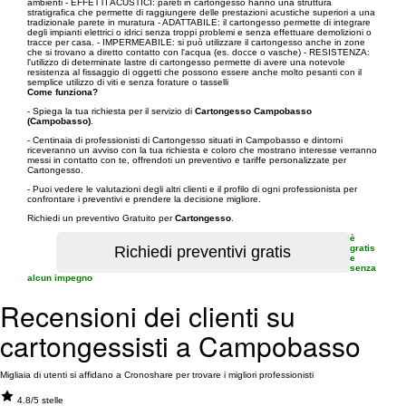
ambienti - EFFETTI ACUSTICI: pareti in cartongesso hanno una struttura
stratigrafica che permette di raggiungere delle prestazioni acustiche superiori a una
tradizionale parete in muratura - ADATTABILE: il cartongesso permette di integrare
degli impianti elettrici o idrici senza troppi problemi e senza effettuare demolizioni o
tracce per casa. - IMPERMEABILE: si può utilizzare il cartongesso anche in zone
che si trovano a diretto contatto con l'acqua (es. docce o vasche) - RESISTENZA:
l'utilizzo di determinate lastre di cartongesso permette di avere una notevole
resistenza al fissaggio di oggetti che possono essere anche molto pesanti con il
semplice utilizzo di viti e senza forature o tasselli
Come funziona?
- Spiega la tua richiesta per il servizio di
Cartongesso Campobasso
(Campobasso)
.
- Centinaia di professionisti di Cartongesso situati in Campobasso e dintorni
riceveranno un avviso con la tua richiesta e coloro che mostrano interesse verranno
messi in contatto con te, offrendoti un preventivo e tariffe personalizzate per
Cartongesso.
- Puoi vedere le valutazioni degli altri clienti e il profilo di ogni professionista per
confrontare i preventivi e prendere la decisione migliore.
Richiedi un preventivo Gratuito per
Cartongesso
.
è
gratis
e
senza
alcun impegno
Recensioni dei clienti su
cartongessisti a Campobasso
Migliaia di utenti si affidano a Cronoshare per trovare i migliori professionisti
4.8/5 stelle