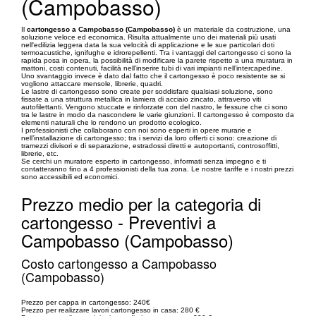
(Campobasso)
Il
cartongesso a Campobasso (Campobasso)
è un materiale da costruzione, una
soluzione veloce ed economica. Risulta attualmente uno dei materiali più usati
nell'edilizia leggera data la sua velocità di applicazione e le sue particolari doti
termoacustiche, ignifughe e idrorepellenti. Tra i vantaggi del cartongesso ci sono la
rapida posa in opera, la possibilità di modificare la parete rispetto a una muratura in
mattoni, costi contenuti, facilità nell’inserire tubi di vari impianti nell’intercapedine.
Uno svantaggio invece è dato dal fatto che il cartongesso è poco resistente se si
vogliono attaccare mensole, librerie, quadri.
Le lastre di cartongesso sono create per soddisfare qualsiasi soluzione, sono
fissate a una struttura metallica in lamiera di acciaio zincato, attraverso viti
autofilettanti. Vengono stuccate e rinforzate con del nastro, le fessure che ci sono
tra le lastre in modo da nascondere le varie giunzioni. Il cartongesso è composto da
elementi naturali che lo rendono un prodotto ecologico.
I professionisti che collaborano con noi sono esperti in opere murarie e
nell’installazione di cartongesso; tra i servizi da loro offerti ci sono: creazione di
tramezzi divisori e di separazione, estradossi diretti e autoportanti, controsoffitti,
librerie, etc.
Se cerchi un muratore esperto in cartongesso, informati senza impegno e ti
contatteranno fino a 4 professionisti della tua zona. Le nostre tariffe e i nostri prezzi
sono accessibili ed economici.
Prezzo medio per la categoria di
cartongesso - Preventivi a
Campobasso (Campobasso)
Costo cartongesso a Campobasso
(Campobasso)
Prezzo per cappa in cartongesso: 240€
Prezzo per realizzare lavori cartongesso in casa: 280 €