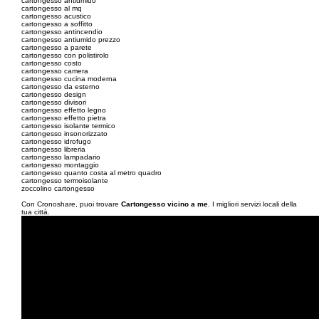
cartongesso antiumido
cartongesso al mq
cartongesso acustico
cartongesso a soffitto
cartongesso antincendio
cartongesso antiumido prezzo
cartongesso a parete
cartongesso con polistirolo
cartongesso costo
cartongesso camera
cartongesso cucina moderna
cartongesso da esterno
cartongesso design
cartongesso divisori
cartongesso effetto legno
cartongesso effetto pietra
cartongesso isolante termico
cartongesso insonorizzato
cartongesso idrofugo
cartongesso libreria
cartongesso lampadario
cartongesso montaggio
cartongesso quanto costa al metro quadro
cartongesso termoisolante
zoccolino cartongesso
Con Cronoshare, puoi trovare
Cartongesso vicino a me
. I migliori servizi locali della
tua città.