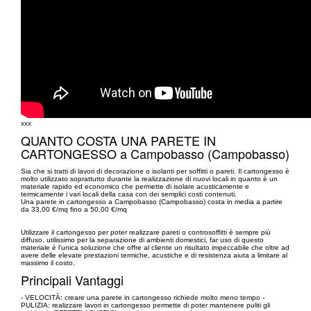
xxx
QUANTO COSTA UNA PARETE IN
CARTONGESSO a Campobasso (Campobasso)
Sia che si tratti di lavori di decorazione o isolanti per soffitti o pareti. Il cartongesso è
molto utilizzato soprattutto durante la realizzazione di nuovi locali in quanto è un
materiale rapido ed economico che permette di isolare acusticamente e
termicamente i vari locali della casa con dei semplici costi contenuti.
Una parete in cartongesso a Campobasso (Campobasso) costa in media a partire
da 33,00 €/mq fino a 50,00 €/mq
Utilizzare il cartongesso per poter realizzare pareti o controsoffitti è sempre più
diffuso, utilissimo per la separazione di ambienti domestici, far uso di questo
materiale è l'unica soluzione che offre al cliente un risultato impeccabile che oltre ad
avere delle elevate prestazioni termiche, acustiche e di resistenza aiuta a limitare al
massimo il costo.
Principali Vantaggi
- VELOCITÀ: creare una parete in cartongesso richiede molto meno tempo -
PULIZIA: realizzare lavori in cartongesso permette di poter mantenere puliti gli