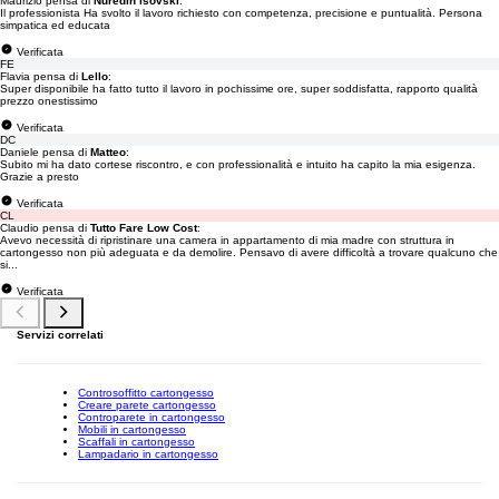
Maurizio pensa di
Nuredin Isovski
:
Il professionista Ha svolto il lavoro richiesto con competenza, precisione e puntualità. Persona
simpatica ed educata
Verificata
FE
Flavia pensa di
Lello
:
Super disponibile ha fatto tutto il lavoro in pochissime ore, super soddisfatta, rapporto qualità
prezzo onestissimo
Verificata
DC
Daniele pensa di
Matteo
:
Subito mi ha dato cortese riscontro, e con professionalità e intuito ha capito la mia esigenza.
Grazie a presto
Verificata
CL
Claudio pensa di
Tutto Fare Low Cost
:
Avevo necessità di ripristinare una camera in appartamento di mia madre con struttura in
cartongesso non più adeguata e da demolire. Pensavo di avere difficoltà a trovare qualcuno che
si...
Verificata
Servizi correlati
Controsoffitto cartongesso
Creare parete cartongesso
Controparete in cartongesso
Mobili in cartongesso
Scaffali in cartongesso
Lampadario in cartongesso