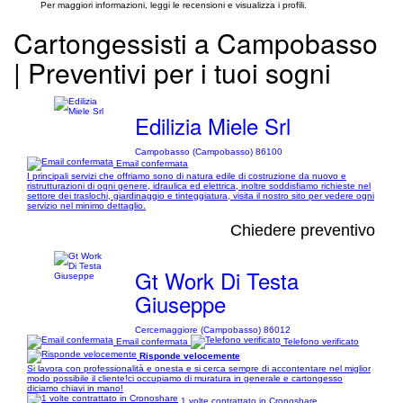
Per maggiori informazioni, leggi le recensioni e visualizza i profili.
Cartongessisti a Campobasso
| Preventivi per i tuoi sogni
Edilizia Miele Srl
Campobasso (Campobasso) 86100
Email confermata
I principali servizi che offriamo sono di natura edile di costruzione da nuovo e
ristrutturazioni di ogni genere, idraulica ed elettrica, inoltre soddisfiamo richieste nel
settore dei traslochi, giardinaggio e tinteggiatura, visita il nostro sito per vedere ogni
servizio nel minimo dettaglio.
Chiedere preventivo
Gt Work Di Testa
Giuseppe
Cercemaggiore (Campobasso) 86012
Email confermata
Telefono verificato
Risponde velocemente
Si lavora con professionalità e onesta e si cerca sempre di accontentare nel miglior
modo possibile il cliente!ci occupiamo di muratura in generale e cartongesso
diciamo chiavi in mano!
1 volte contrattato in Cronoshare