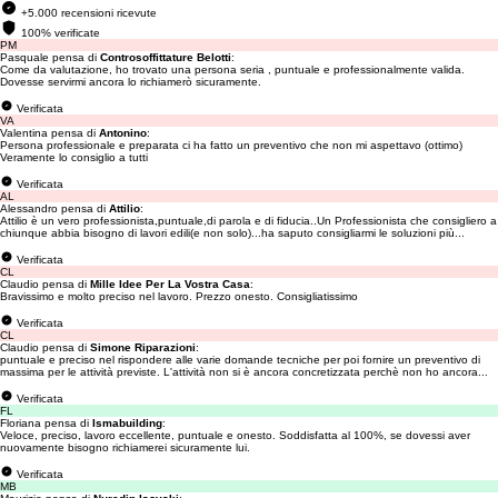
+5.000 recensioni ricevute
100% verificate
PM
Pasquale pensa di
Controsoffittature Belotti
:
Come da valutazione, ho trovato una persona seria , puntuale e professionalmente valida.
Dovesse servirmi ancora lo richiamerò sicuramente.
Verificata
VA
Valentina pensa di
Antonino
:
Persona professionale e preparata ci ha fatto un preventivo che non mi aspettavo (ottimo)
Veramente lo consiglio a tutti
Verificata
AL
Alessandro pensa di
Attilio
:
Attilio è un vero professionista,puntuale,di parola e di fiducia..Un Professionista che consigliero a
chiunque abbia bisogno di lavori edili(e non solo)...ha saputo consigliarmi le soluzioni più...
Verificata
CL
Claudio pensa di
Mille Idee Per La Vostra Casa
:
Bravissimo e molto preciso nel lavoro. Prezzo onesto. Consigliatissimo
Verificata
CL
Claudio pensa di
Simone Riparazioni
:
puntuale e preciso nel rispondere alle varie domande tecniche per poi fornire un preventivo di
massima per le attività previste. L'attività non si è ancora concretizzata perchè non ho ancora...
Verificata
FL
Floriana pensa di
Ismabuilding
:
Veloce, preciso, lavoro eccellente, puntuale e onesto. Soddisfatta al 100%, se dovessi aver
nuovamente bisogno richiamerei sicuramente lui.
Verificata
MB