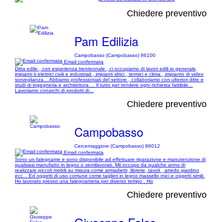
Chiedere preventivo
Pam Edilizia
Campobasso (Campobasso) 86100
Email confermata
Ditta edile , con esperienza trentennale , ci occupiamo di lavori edili in generale,
impianti ti elettrici civili e industriali , impianti idrici , termici e clima , impianto di video
sorveglianza... Abbiamo professioniati del settore , collaboriamo con ulteriori ditte e
studi di ingegneria e architettura ... Il tutto per rendere ogni richiesta fattibile...
Lavoriamo conarchi di prodotti di...
Chiedere preventivo
Campobasso
Cercemaggiore (Campobasso) 86012
Email confermata
Sono un falegname e sono disponibile ad effettuare riparazione e manutenzione di
qualsiasi manufatto in legno o semilavorati. Mii occupo da qualche anno di
realizzare piccoli mobili su misura come armadietti, librerie, tavoli , arredo giardino
ecc... Ed oggetti di uso comune come taglieri in legno massello rnici e oggetti simili.
Ho lavorato presso una falegnameria per diverso tempo . Ho
Chiedere preventivo