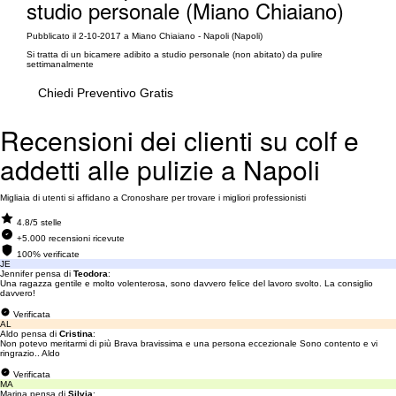
studio personale (Miano Chiaiano)
Pubblicato il 2-10-2017 a Miano Chiaiano - Napoli (Napoli)
Si tratta di un bicamere adibito a studio personale (non abitato) da pulire
settimanalmente
Chiedi Preventivo Gratis
Recensioni dei clienti su colf e
addetti alle pulizie a Napoli
Migliaia di utenti si affidano a Cronoshare per trovare i migliori professionisti
4.8/5 stelle
+5.000 recensioni ricevute
100% verificate
JE
Jennifer pensa di
Teodora
:
Una ragazza gentile e molto volenterosa, sono davvero felice del lavoro svolto. La consiglio
davvero!
Verificata
AL
Aldo pensa di
Cristina
:
Non potevo meritarmi di più Brava bravissima e una persona eccezionale Sono contento e vi
ringrazio.. Aldo
Verificata
MA
Marina pensa di
Silvia
: