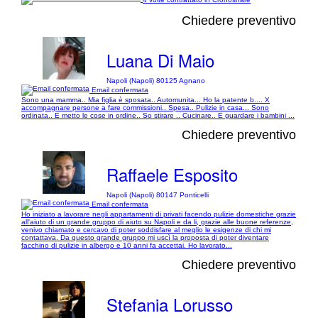
Chiedere preventivo
Luana Di Maio
Napoli (Napoli) 80125 Agnano
Email confermata
Sono una mamma.. Mia figlia è sposata.. Automunita... Ho la patente b.... X
accompagnare persone a fare commissioni.. Spesa.. Pulizie in casa... Sono
ordinata.. E metto le cose in ordine.. So stirare .. Cucinare.. E guardare i bambini ...
Chiedere preventivo
Raffaele Esposito
Napoli (Napoli) 80147 Ponticelli
Email confermata
Ho iniziato a lavorare negli appartamenti di privati facendo pulizie domestiche grazie
all'aiuto di un grande gruppo di aiuto su Napoli e da li, grazie alle buone referenze,
venivo chiamato e cercavo di poter soddisfare al meglio le esigenze di chi mi
contattava. Da questo grande gruppo mi uscì la proposta di poter diventare
facchino di pulizie in albergo e 10 anni fa accettai. Ho lavorato...
Chiedere preventivo
Stefania Lorusso