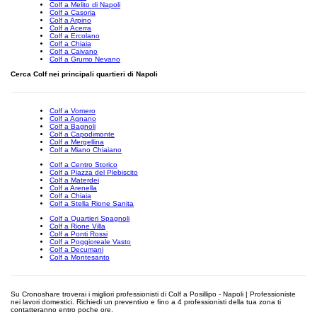
Colf a Melito di Napoli
Colf a Casoria
Colf a Arpino
Colf a Acerra
Colf a Ercolano
Colf a Chiaia
Colf a Caivano
Colf a Grumo Nevano
Cerca Colf nei principali quartieri di Napoli
Colf a Vomero
Colf a Agnano
Colf a Bagnoli
Colf a Capodimonte
Colf a Mergellina
Colf a Miano Chiaiano
Colf a Centro Storico
Colf a Piazza del Plebiscito
Colf a Materdei
Colf a Arenella
Colf a Chiaia
Colf a Stella Rione Sanita
Colf a Quartieri Spagnoli
Colf a Rione Villa
Colf a Ponti Rossi
Colf a Poggioreale Vasto
Colf a Decumani
Colf a Montesanto
Su Cronoshare troverai i migliori professionisti di Colf a Posillipo - Napoli | Professioniste
nei lavori domestici. Richiedi un preventivo e fino a 4 professionisti della tua zona ti
contatteranno entro poche ore.