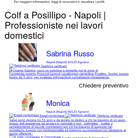
Per maggiori informazioni, leggi le recensioni e visualizza i profili.
Colf a Posillipo - Napoli |
Professioniste nei lavori
domestici
Sabrina Russo
Napoli (Napoli) 80125 Agnano
Telefono verificato
Mi chiamo Sabrina, sono un estetista a domicilio per le zone di
Fuorigrotta,vomero,Pozzuoli,bagnoli,cavalleggeri,mergellina,Posillipo. Svolgo questo
lavoro da 5 anni, per qualsiasi informazione contattatemi privatamente.
Chiedere preventivo
Monica
Napoli (Napoli) 80125 Agnano
Email confermata
Telefono verificato
Salve sono monica ho 51 anni e da tempo mi dedico a chi ha bisogno di un aiuto ,
spazio dall assistenza ad anziani in ospedali e non , babysitter , pulizie o
semplicemente di piccole commissioni per chi ha bisogno di supporto nel
quotidiano. Lavoro con professionalità ed impegno occupandomi con dedizione al
lavoro offertomi .
4 volte contrattato in Cronoshare