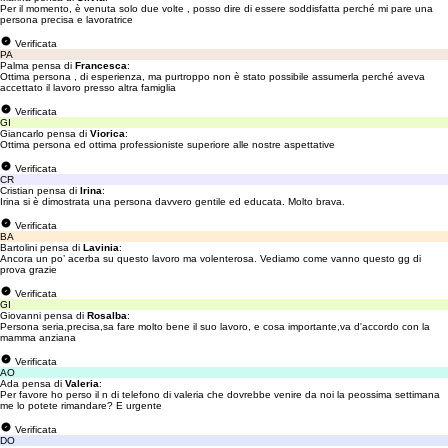
Per il momento, è venuta solo due volte , posso dire di essere soddisfatta perché mi pare una
persona precisa e lavoratrice
Verificata
PA
Palma pensa di
Francesca
:
Ottima persona , di esperienza, ma purtroppo non è stato possibile assumerla perché aveva
accettato il lavoro presso altra famiglia
Verificata
GI
Giancarlo pensa di
Viorica
:
Ottima persona ed ottima professioniste superiore alle nostre aspettative
Verificata
CR
Cristian pensa di
Irina
:
Irina si è dimostrata una persona davvero gentile ed educata. Molto brava.
Verificata
BA
Bartolini pensa di
Lavinia
:
Ancora un po’ acerba su questo lavoro ma volenterosa. Vediamo come vanno questo gg di
prova grazie
Verificata
GI
Giovanni pensa di
Rosalba
:
Persona seria,precisa,sa fare molto bene il suo lavoro, e cosa importante,va d'accordo con la
mamma anziana
Verificata
AO
Ada pensa di
Valeria
:
Per favore ho perso il n di telefono di valeria che dovrebbe venire da noi la peossima settimana
me lo potete rimandare? E urgente
Verificata
DO