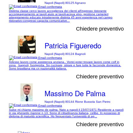
Napoli (Napoli) 80125 Agnano
Email confermata
Distinta classe cerco lavoro accoglienza dei clienti all'ingresso ristorante
accompagnamento ai tavoli aiuto ai tavoli-acqua vino- gestione camerieri
atteggiamento educato intrattenente distinta 45 anni esperienza nel campo
ristorativo-congressi capacita comunicative...
Chiedere preventivo
Patricia Figueredo
Napoli (Napoli) 80124 Bagnoli
Email confermata
Adesso lavoro come assistenza anziana.. Vorrei poter trovare lavoro come colf in
zona , bagnoli, fuorigrotta. So cucinare, stirare e fare tutte le faccende domestica.
Sono brasiliana ma cn nazionalità italiana.
Chiedere preventivo
Massimo De Palma
Napoli (Napoli) 80144 Rione Bussola San Pietro
Email confermata
Salve mi chiamo massimo de palma. Nato a napoli il 15/07/1971 Residente a napoli
in via gherardo marone n 13. Sono di cittadinanza italiana, celibe. In possesso di
diploma di maturità scientifica. Ho frequentato l'università di ag...
Chiedere preventivo