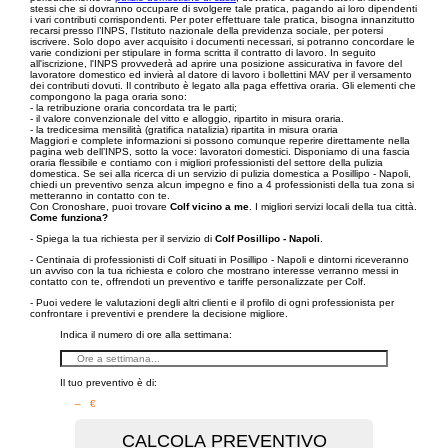
stessi che si dovranno occupare di svolgere tale pratica, pagando ai loro dipendenti
i vari contributi corrispondenti. Per poter effettuare tale pratica, bisogna innanzitutto
recarsi presso l’INPS, l'Istituto nazionale della previdenza sociale, per potersi
iscrivere. Solo dopo aver acquisito i documenti necessari, si potranno concordare le
varie condizioni per stipulare in forma scritta il contratto di lavoro. In seguito
all'iscrizione, l'INPS provvederà ad aprire una posizione assicurativa in favore del
lavoratore domestico ed invierà al datore di lavoro i bollettini MAV per il versamento
dei contributi dovuti. Il contributo è legato alla paga effettiva oraria. Gli elementi che
compongono la paga oraria sono:
- la retribuzione oraria concordata tra le parti;
- il valore convenzionale del vitto e alloggio, ripartito in misura oraria.
- la tredicesima mensilità (gratifica natalizia) ripartita in misura oraria
Maggiori e complete informazioni si possono comunque reperire direttamente nella
pagina web dell’INPS, sotto la voce: lavoratori domestici. Disponiamo di una fascia
oraria flessibile e contiamo con i migliori professionisti del settore della pulizia
domestica. Se sei alla ricerca di un servizio di pulizia domestica a Posillipo - Napoli,
chiedi un preventivo senza alcun impegno e fino a 4 professionisti della tua zona si
metteranno in contatto con te.
Con Cronoshare, puoi trovare
Colf vicino a me
. I migliori servizi locali della tua città.
Come funziona?
- Spiega la tua richiesta per il servizio di
Colf Posillipo - Napoli
.
- Centinaia di professionisti di Colf situati in Posillipo - Napoli e dintorni riceveranno
un avviso con la tua richiesta e coloro che mostrano interesse verranno messi in
contatto con te, offrendoti un preventivo e tariffe personalizzate per Colf.
- Puoi vedere le valutazioni degli altri clienti e il profilo di ogni professionista per
confrontare i preventivi e prendere la decisione migliore.
Indica il numero di ore alla settimana:
Il tuo preventivo è di:
– €