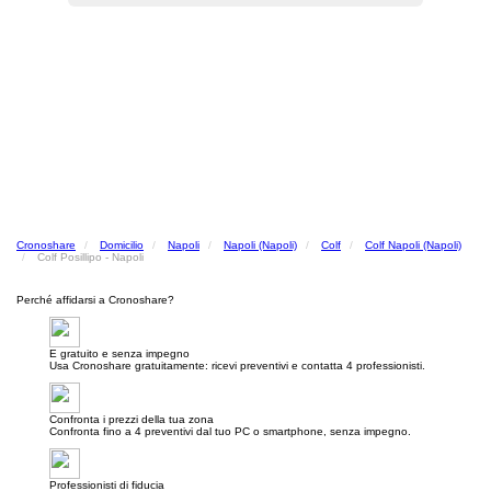
Cronoshare
Domicilio
Napoli
Napoli (Napoli)
Colf
Colf Napoli (Napoli)
Colf Posillipo - Napoli
Perché affidarsi a Cronoshare?
E gratuito e senza impegno
Usa Cronoshare gratuitamente: ricevi preventivi e contatta 4 professionisti.
Confronta i prezzi della tua zona
Confronta fino a 4 preventivi dal tuo PC o smartphone, senza impegno.
Professionisti di fiducia