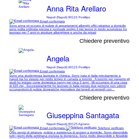
Anna Rita Arellaro
Napoli (Napoli) 80123 Posillipo
Email confermata
Sono anna mi occupo di pulizie di appartamenti alberghi uffici stiratrice a domicilio
sono pulita ordinata precisa e puntuale svolgo il mio lavoro in modo scrupoloso ho
lavorato per 7 anni in strutture alberghiere e anche da privati
Chiedere preventivo
Angela
Napoli (Napoli) 80123 Posillipo
Email confermata
Sono una studentessa laureata in chimica. Sono nata in italia precisamente a
napoli ma ho vissuto per molto tempo in canada a toronto . A toronto per pagarmi gli
studi ho iniziato come domestica nanny per circa 3 anni . Mi occupavo di una casa
di 320 mq . Successivamente ho lavorato in italia presso due persone non udenti
occupandomi di pulizie domestiche giornaliere dal lunedì al venerdì con...
Chiedere preventivo
Giuseppina Santagata
Napoli (Napoli) 80125 Agnano
Email confermata
Telefono verificato
Offro servizi di stiratura, pulizia e assistenza di anziani a domicilio. Sono disponibile
tutti i giorni della settimana esclusa la domenica. Sono molto disponibile e flessibile