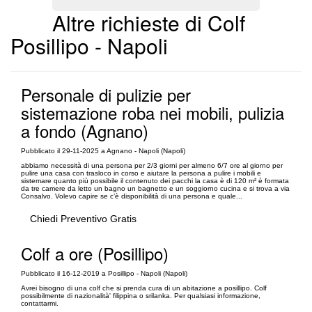
Altre richieste di Colf
Posillipo - Napoli
Personale di pulizie per
sistemazione roba nei mobili, pulizia
a fondo (Agnano)
Pubblicato il 29-11-2025 a Agnano - Napoli (Napoli)
abbiamo necessità di una persona per 2/3 giorni per almeno 6/7 ore al giorno per
pulire una casa con trasloco in corso e aiutare la persona a pulire i mobili e
sistemare quanto più possibile il contenuto dei pacchi la casa è di 120 m² è formata
da tre camere da letto un bagno un bagnetto e un soggiorno cucina e si trova a via
Consalvo. Volevo capire se c’è disponibilità di una persona e quale...
Chiedi Preventivo Gratis
Colf a ore (Posillipo)
Pubblicato il 16-12-2019 a Posillipo - Napoli (Napoli)
Avrei bisogno di una colf che si prenda cura di un abitazione a posillipo. Colf
possibilmente di nazionalità' filippina o srilanka. Per qualsiasi informazione,
contattarmi.