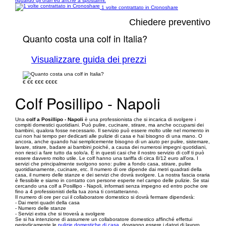
riguardo gli orari ed anche a spostarmi.
1 volte contrattato in Cronoshare
Chiedere preventivo
Quanto costa una colf in Italia?
Visualizzare guida dei prezzi
€
€€
€€€
€€€€
Colf Posillipo - Napoli
Una
colf a Posillipo - Napoli
è una professionista che si incarica di svolgere i
compiti domestici quotidiani. Può pulire, cucinare, stirare, ma anche occuparsi dei
bambini, qualora fosse necessario. Il servizio può essere molto utile nel momento in
cui non hai tempo per dedicarti alle pulizie di casa e hai bisogno di una mano. O
ancora, anche quando hai semplicemente bisogno di un aiuto per pulire, sistemare,
lavare, stirare, badare ai bambini poiché, a causa dei numerosi impegni quotidiani,
non riesci a fare tutto da solo/a. È in questi casi che il nostro servizio di colf ti può
essere davvero molto utile. Le colf hanno una tariffa di circa 8/12 euro all'ora. I
servizi che principalmente svolgono sono: pulire a fondo casa, stirare, pulire
quotidianamente, cucinare, etc. Il numero di ore dipende dai metri quadrati della
casa, il numero delle stanze e dei servizi che dovrà svolgere. La nostra fascia oraria
è flessibile e siamo in contatto con persone esperte nel campo delle pulizie. Se stai
cercando una colf a Posillipo - Napoli, informati senza impegno ed entro poche ore
fino a 4 professionisti della tua zona ti contatteranno.
Il numero di ore per cui il collaboratore domestico si dovrà fermare dipenderà:
- Dai metri quadri della casa
- Numero delle stanze
- Servizi extra che si troverà a svolgere
Se si ha intenzione di assumere un collaboratore domestico affinché effettui
periodicamente le
pulizie domestiche di casa
, dovranno essere i datori di lavoro