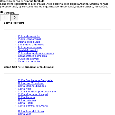
Domenico pensa di
Arianna Simbula
:
Sono molto soddisfatto di aver trovato ,nella persona della signora Arianna Simbula ,tenace
professionalità, spirito costruttivo ed organizzativo, disponibilità,determinazione, formalità e...
Verificata
Servizi correlati
Pulizie domestiche
Pulizie condominiali
Donna delle pulizie
Lavanderia a domicilio
Pulizie appartamenti
Servizi domestici
Pulizia di appartamenti turistici
Collaboratrice domestica
Pulizie post-lavori
Tintoria a domicilio
Cerca Colf nelle principali città di Napoli
Colf a Giugliano in Campania
Colf a Sant'Anastasia
Colf a Marano di Napoli
Colf a Nola
Colf a San Giuseppe Vesuviano
Colf a Mugnano di Napoli
Colf a Pianura
Colf a Soccavo
Colf a Portici
Colf a Somma Vesuviana
Colf a Torre del Greco
Colf a Volla