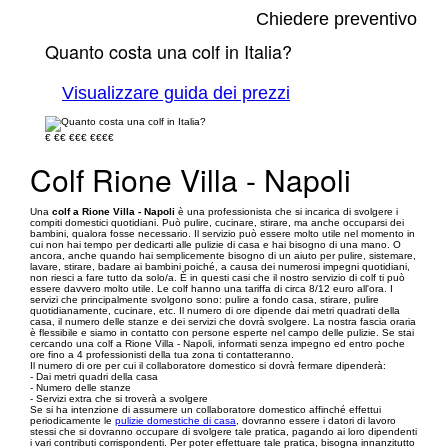
Chiedere preventivo
Quanto costa una colf in Italia?
Visualizzare guida dei prezzi
€
€€
€€€
€€€€
Colf Rione Villa - Napoli
Una
colf a Rione Villa - Napoli
è una professionista che si incarica di svolgere i
compiti domestici quotidiani. Può pulire, cucinare, stirare, ma anche occuparsi dei
bambini, qualora fosse necessario. Il servizio può essere molto utile nel momento in
cui non hai tempo per dedicarti alle pulizie di casa e hai bisogno di una mano. O
ancora, anche quando hai semplicemente bisogno di un aiuto per pulire, sistemare,
lavare, stirare, badare ai bambini poiché, a causa dei numerosi impegni quotidiani,
non riesci a fare tutto da solo/a. È in questi casi che il nostro servizio di colf ti può
essere davvero molto utile. Le colf hanno una tariffa di circa 8/12 euro all'ora. I
servizi che principalmente svolgono sono: pulire a fondo casa, stirare, pulire
quotidianamente, cucinare, etc. Il numero di ore dipende dai metri quadrati della
casa, il numero delle stanze e dei servizi che dovrà svolgere. La nostra fascia oraria
è flessibile e siamo in contatto con persone esperte nel campo delle pulizie. Se stai
cercando una colf a Rione Villa - Napoli, informati senza impegno ed entro poche
ore fino a 4 professionisti della tua zona ti contatteranno.
Il numero di ore per cui il collaboratore domestico si dovrà fermare dipenderà:
- Dai metri quadri della casa
- Numero delle stanze
- Servizi extra che si troverà a svolgere
Se si ha intenzione di assumere un collaboratore domestico affinché effettui
periodicamente le
pulizie domestiche di casa
, dovranno essere i datori di lavoro
stessi che si dovranno occupare di svolgere tale pratica, pagando ai loro dipendenti
i vari contributi corrispondenti. Per poter effettuare tale pratica, bisogna innanzitutto