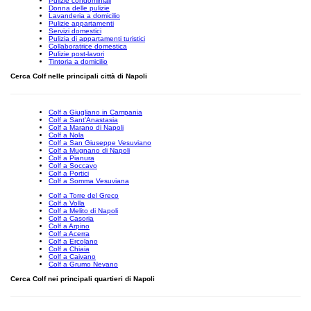
Pulizie condominiali
Donna delle pulizie
Lavanderia a domicilio
Pulizie appartamenti
Servizi domestici
Pulizia di appartamenti turistici
Collaboratrice domestica
Pulizie post-lavori
Tintoria a domicilio
Cerca Colf nelle principali città di Napoli
Colf a Giugliano in Campania
Colf a Sant'Anastasia
Colf a Marano di Napoli
Colf a Nola
Colf a San Giuseppe Vesuviano
Colf a Mugnano di Napoli
Colf a Pianura
Colf a Soccavo
Colf a Portici
Colf a Somma Vesuviana
Colf a Torre del Greco
Colf a Volla
Colf a Melito di Napoli
Colf a Casoria
Colf a Arpino
Colf a Acerra
Colf a Ercolano
Colf a Chiaia
Colf a Caivano
Colf a Grumo Nevano
Cerca Colf nei principali quartieri di Napoli