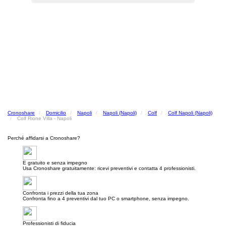
Cronoshare
Domicilio
Napoli
Napoli (Napoli)
Colf
Colf Napoli (Napoli)
Colf Rione Villa - Napoli
Perché affidarsi a Cronoshare?
E gratuito e senza impegno
Usa Cronoshare gratuitamente: ricevi preventivi e contatta 4 professionisti.
Confronta i prezzi della tua zona
Confronta fino a 4 preventivi dal tuo PC o smartphone, senza impegno.
Professionisti di fiducia