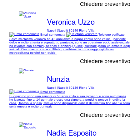
Chiedere preventivo
Veronica Uzzo
Napoli (Napoli) 80146 Rione Villa
Email confermata
Telefono verificato
Salve mi chiamo veronica ho 42 anni abito a napoli centro sono calma , paziente,
dolce e molto attenta e soprattutto puntuale, sono un operatore socio assistenziale
ho lavorato con bambini, neonati e anziani,( pulizie, cucinare,)sono un amante degli
animali. Cerco lavoro come colf/tata possibilmente zone raggiungibili con
metropolitana perché non guido.
Chiedere preventivo
Nunzia
Napoli (Napoli) 80146 Rione Villa
Email confermata
Buongiorno sono una signora di 50 anni abito a san giovanni e sono automunita
ho lavorato fino al 14 gennaio presso una signora a portici le tenevo in ordine la
casa , facevo la spesa, stiravo sono disponibile dalle 8 del mattino fino alle 14 sono
seria onesta e molto puntuale
Chiedere preventivo
Nadia Esposito