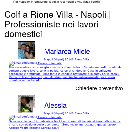
Per maggiori informazioni, leggi le recensioni e visualizza i profili.
Colf a Rione Villa - Napoli |
Professioniste nei lavori
domestici
Mariarca Miele
Napoli (Napoli) 80146 Rione Villa
Email confermata
Piacere mariarca sono moglie e mamma di un bimbo di 3anni e mezzo!ho svolto da
sempre questo lavoro, amo la pulizia, cerco di rendere le. Case in cui lavoro
accoglienti e profumate.. Amo tanto le candele profumate e lo spray per la casa☺
Cerco un lavoro fisso è quindi duraturo, ma. Anche saltuariamente per adesso
potrebbe andar bene!
Chiedere preventivo
Alessia
Napoli (Napoli) 80146 Rione Villa
Email confermata
Salve mi chiamo rubino alessia e ho 21 anni, sono diplomata al liceo delle scienze
umane con opzione socio-economico.. Sono molto interessata a questo lavoro..
Aspetto vostre risposte Cordiali saluti