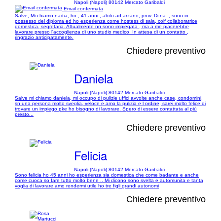
Napoli (Napoli) 80142 Mercato Garibaldi
Email confermata
Salve, Mi chiamo nadia, ho , 41 anni , abito ad arzano, prov. Di na. , sono in
possesso del diploma ed ho esperienza come hostess di sala, colf collaboratrice
domestica, segretaria. Attualmente nn sono impiegata , ma a me piacerebbe
lavorare presso l'accoglienza di uno studio medico. In attesa di un contatto ,
ringrazio anticipatamente.
Chiedere preventivo
Daniela
Napoli (Napoli) 80142 Mercato Garibaldi
Salve mi chiamo daniela, mi occupo di pulizie uffici avvolte anche case, condomini,
sn una persona molto sveglia, veloce e amo la pulizia e l ordine, sarei molto felice di
trovare un impiego pke ho bisogno di lavorare. Spero di essere contattata al più
presto...
Chiedere preventivo
Felicia
Napoli (Napoli) 80142 Mercato Garibaldi
Sono felicia ho 45 anni ho esperienza sia domestica che come badante e anche
come cuoca so fare tutto molto bene .. Mi dicono sono svelta e automunita e tanta
voglia di lavorare amo rendermi utile ho tre figli grandi autonomi
Chiedere preventivo