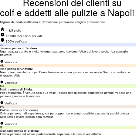
Recensioni dei clienti su
colf e addetti alle pulizie a Napoli
Migliaia di utenti si affidano a Cronoshare per trovare i migliori professionisti
4.8/5 stelle
+5.000 recensioni ricevute
100% verificate
JE
Jennifer pensa di
Teodora
:
Una ragazza gentile e molto volenterosa, sono davvero felice del lavoro svolto. La consiglio
davvero!
Verificata
AL
Aldo pensa di
Cristina
:
Non potevo meritarmi di più Brava bravissima e una persona eccezionale Sono contento e vi
ringrazio.. Aldo
Verificata
MA
Marina pensa di
Silvia
:
Per il momento, è venuta solo due volte , posso dire di essere soddisfatta perché mi pare una
persona precisa e lavoratrice
Verificata
PA
Palma pensa di
Francesca
:
Ottima persona , di esperienza, ma purtroppo non è stato possibile assumerla perché aveva
accettato il lavoro presso altra famiglia
Verificata
GI
Giancarlo pensa di
Viorica
:
Ottima persona ed ottima professioniste superiore alle nostre aspettative