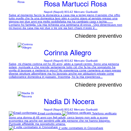
Rosa Martucci Rosa
Napoli (Napoli) 80142 Mercato Garibaldi
Salve al momento faccio la domestica a casa mia a tempi pieno il servizio che offro
tutto quello che fa una domestica lavo stiro e cucino stavo al servizio presso una
signora per due anni era molto soddisfatta ma ha cambiato casa x ischia.......
Lontano ho famiglia. Lla mia richiesta una settimana di prova . Ops dimenticavo non
mi muovo da casa mia per due o tre ore sia ben chiaro il resto è...
Chiedere preventivo
Corinna Allegro
Napoli (Napoli) 80142 Mercato Garibaldi
Salve, mi chiamo corinna ed ho 30 anni, abito a napoli centro. Sono una persona
solare, puntuale e che prende seriamente tutto ciò che fa ka che sopratutto ha
voglia di lavorare e mettersi in gioco! Ho esperienza come cameriera ai piani presso
diverse strutture alberghiere ma ho lavorato anche per abitazioni private come
collaboratrice domestica in passato. Insomma, ho la mia esperienza...
Chiedere preventivo
Nadia Di Nocera
Napoli (Napoli) 80142 Mercato Garibaldi
Email confermata
Telefono verificato
Sono una donna di 46 anni con figli adulti, cerco lavoro non solo a scopo
economico ma anche per sentirmi utile alle persone che ne hanno bisogno.
Puntuale affidabile ma soprattutto umana.
2 volte contrattato in Cronoshare