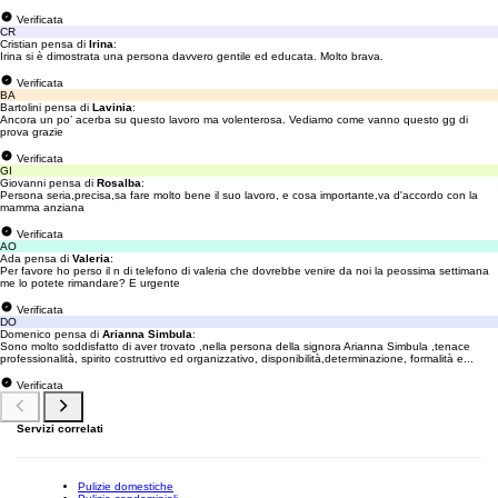
Verificata
CR
Cristian pensa di
Irina
:
Irina si è dimostrata una persona davvero gentile ed educata. Molto brava.
Verificata
BA
Bartolini pensa di
Lavinia
:
Ancora un po’ acerba su questo lavoro ma volenterosa. Vediamo come vanno questo gg di
prova grazie
Verificata
GI
Giovanni pensa di
Rosalba
:
Persona seria,precisa,sa fare molto bene il suo lavoro, e cosa importante,va d'accordo con la
mamma anziana
Verificata
AO
Ada pensa di
Valeria
:
Per favore ho perso il n di telefono di valeria che dovrebbe venire da noi la peossima settimana
me lo potete rimandare? E urgente
Verificata
DO
Domenico pensa di
Arianna Simbula
:
Sono molto soddisfatto di aver trovato ,nella persona della signora Arianna Simbula ,tenace
professionalità, spirito costruttivo ed organizzativo, disponibilità,determinazione, formalità e...
Verificata
Servizi correlati
Pulizie domestiche