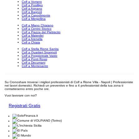
Colf a Vomero
Colf a Posillipo
Colf a Agnano
Colf a Bagnoli
Colf a Capodimonte
Colf a Mergellina
Colf a Miano Chiaiano
Colf a Centro Storico
Colf a Piazza del Plebiscito
Colf a Materdei
Colf a Arenella
Colf a Chiaia
Colf a Stella Rione Sanita
Colf a Quartieri Spagnoli
Colf a Poggioreale Vasto
Colf a Ponti Rossi
Colf a Decumani
Colf a Montesanto
Su Cronoshare troverai i migliori professionisti di Colf a Rione Villa - Napoli | Professioniste
nei lavori domestici. Richiedi un preventivo e fino a 4 professionisti della tua zona ti
contatteranno entro poche ore.
Vuoi lavorare con noi?
Registrati Gratis