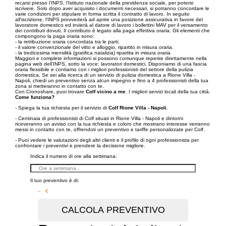
recarsi presso l’INPS, l'Istituto nazionale della previdenza sociale, per potersi
iscrivere. Solo dopo aver acquisito i documenti necessari, si potranno concordare le
varie condizioni per stipulare in forma scritta il contratto di lavoro. In seguito
all'iscrizione, l'INPS provvederà ad aprire una posizione assicurativa in favore del
lavoratore domestico ed invierà al datore di lavoro i bollettini MAV per il versamento
dei contributi dovuti. Il contributo è legato alla paga effettiva oraria. Gli elementi che
compongono la paga oraria sono:
- la retribuzione oraria concordata tra le parti;
- il valore convenzionale del vitto e alloggio, ripartito in misura oraria.
- la tredicesima mensilità (gratifica natalizia) ripartita in misura oraria
Maggiori e complete informazioni si possono comunque reperire direttamente nella
pagina web dell’INPS, sotto la voce: lavoratori domestici. Disponiamo di una fascia
oraria flessibile e contiamo con i migliori professionisti del settore della pulizia
domestica. Se sei alla ricerca di un servizio di pulizia domestica a Rione Villa -
Napoli, chiedi un preventivo senza alcun impegno e fino a 4 professionisti della tua
zona si metteranno in contatto con te.
Con Cronoshare, puoi trovare
Colf vicino a me
. I migliori servizi locali della tua città.
Come funziona?
- Spiega la tua richiesta per il servizio di
Colf Rione Villa - Napoli
.
- Centinaia di professionisti di Colf situati in Rione Villa - Napoli e dintorni
riceveranno un avviso con la tua richiesta e coloro che mostrano interesse verranno
messi in contatto con te, offrendoti un preventivo e tariffe personalizzate per Colf.
- Puoi vedere le valutazioni degli altri clienti e il profilo di ogni professionista per
confrontare i preventivi e prendere la decisione migliore.
Indica il numero di ore alla settimana:
Il tuo preventivo è di:
– €