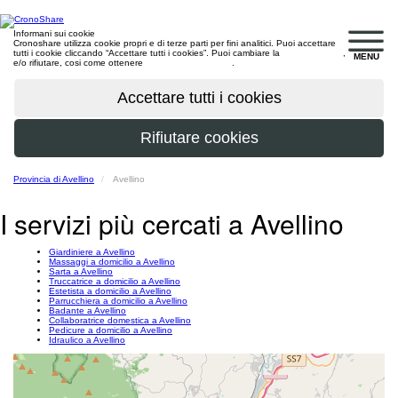
Informani sui cookie
Cronoshare utilizza cookie propri e di terze parti per fini analitici. Puoi accettare
tutti i cookie cliccando “Accettare tutti i cookies”. Puoi cambiare la
configurazione
,
MENU
e/o rifiutare, cosi come ottenere
maggiori informazioni
.
Provincia di Avellino
Avellino
I servizi più cercati a Avellino
Giardiniere a Avellino
Massaggi a domicilio a Avellino
Sarta a Avellino
Truccatrice a domicilio a Avellino
Estetista a domicilio a Avellino
Parrucchiera a domicilio a Avellino
Badante a Avellino
Collaboratrice domestica a Avellino
Pedicure a domicilio a Avellino
Idraulico a Avellino