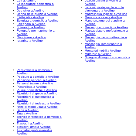
Colf a Avellino
Lezioni private di violino a
Collaboratrice domestica a
Avellino
Avellino
Lezioni private per la scuola
Dog sitter a Avellino
elementare a Avellino
Donna delle pulizie a Avellino
Madrelingua inglese a Avellino
Elettricisti a Avellino
Manicure a casa a Avellino
Estetista a domicilio a Avellino
Manutenzione del giardino a
Falegnami a Avellino
Avellino
Fotografo a Avellino
Massaggi a domicilio a Avellino
Fotografo per matrimonio a
Massaggiatore professionale a
Avellino
Avellino
Giardiniere a Avellino
Massaggio decontratturante a
Idraulico a Avellino
Avellino
Massaggio linfodrenante a
Avellino
Montatori mobili a Avellino
Muratore a Avellino
Noleggio di furgoni con autista a
Avellino
Parrucchiera a domicilio a
Avellino
Pedicure a domicilio a Avellino
Pensione per cani a Avellino
Personal trainer a Avellino
Piastrellista a Avellino
Pulizie domestiche a Avellino
Ripetizioni di greco a Avellino
Ripetizioni di matematica a
Avellino
Ripetizioni di tedesco a Avellino
Ritiro di mobili usati a Avellino
Sarta a Avellino
Tata a Avellino
Tecnico informatico a domicilio a
Avellino
Traslochi a Avellino
Traslochi uffici a Avellino
Truccatori professionisti a
Avellino