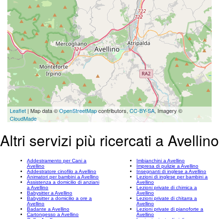
Leaflet
| Map data ©
OpenStreetMap
contributors,
CC-BY-SA
, Imagery ©
CloudMade
Altri servizi più ricercati a Avellino
Addestramento per Cani a
Imbianchini a Avellino
Avellino
Impresa di pulizie a Avellino
Addestratore cinofilo a Avellino
Insegnanti di inglese a Avellino
Animatori per bambini a Avellino
Lezioni di inglese per bambini a
Assistenza a domicilio di anziani
Avellino
a Avellino
Lezioni private di chimica a
Babysitter a Avellino
Avellino
Babysitter a domicilio a ore a
Lezioni private di chitarra a
Avellino
Avellino
Badante a Avellino
Lezioni private di pianoforte a
Cartongesso a Avellino
Avellino