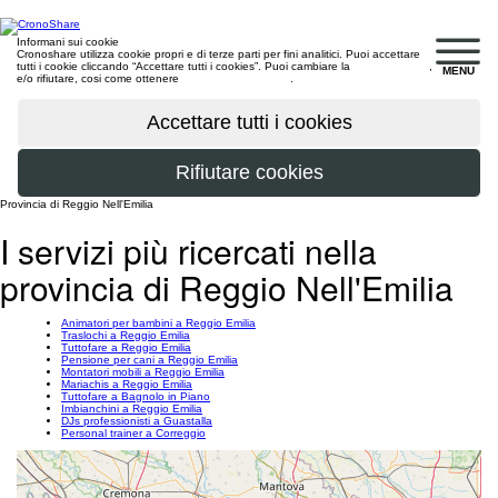
Informani sui cookie
Cronoshare utilizza cookie propri e di terze parti per fini analitici. Puoi accettare
tutti i cookie cliccando “Accettare tutti i cookies”. Puoi cambiare la
configurazione
,
MENU
e/o rifiutare, cosi come ottenere
maggiori informazioni
.
Provincia di Reggio Nell'Emilia
I servizi più ricercati nella
provincia di Reggio Nell'Emilia
Animatori per bambini a Reggio Emilia
Traslochi a Reggio Emilia
Tuttofare a Reggio Emilia
Pensione per cani a Reggio Emilia
Montatori mobili a Reggio Emilia
Mariachis a Reggio Emilia
Tuttofare a Bagnolo in Piano
Imbianchini a Reggio Emilia
DJs professionisti a Guastalla
Personal trainer a Correggio