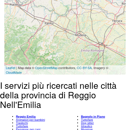
Leaflet
| Map data ©
OpenStreetMap
contributors,
CC-BY-SA
, Imagery ©
CloudMade
I servizi più ricercati nelle città
della provincia di Reggio
Nell'Emilia
Reggio Emilia
Bagnolo in Piano
Animatori per bambini
Tuttofare
Traslochi
Dog sitter
Tuttofare
Idraulico
Pensione per cani
Muratore