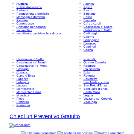
Rubiera
Albinea
Pulizie domestiche
Argine
Badante
Barco
Parrucchiera a domicilio
Bibbiano
Massaggi a domicilio
Bosco
Petsitter
Brescello
Cartongesso
Ca' de caroli
Animatori per bambini
Cadelbosco di Sopra
Imbianchini
Cadelbosco di Sotto
Installare o cambiare box doccia
Cadiroggio
Calerno
Campegine
Canossa
Carpineti
Casina
Castelnovo di Sotto
Puianello
Castelnovo ne' Monti
Quattro Castella
Castelnuovo ne' Monti
Reggiolo
Cavriago
Rio Saliceto
Chiozza
Rolo
Ciano d'Enza
Roteglia
Fabbrico
Salvaterra
Fellegara
San Martino in Rio
Luzzara
San Polo d'Enza
Montecavolo
Sant'Ilario d'Enza
Montecchio Emilia
Santa Maria
Novellara
Veggia
Pieve
Vezzano sul Crostolo
Praticello
Villalunga
Pratissolo
Chiedi un Preventivo Gratuito