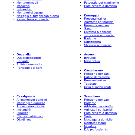
Montatori mobili
Fotografo per matrimonio
Mariachis
Parrucchiera a domicilio
Imbianchini
Montatori di cucine
Correggio
Noleggio di furgoni con autista
Personal trainer
Parrucchiera a domicilio
Animatori per bambini
Pensione per cani
Sarta
Estetista a domicilio
Truccatrice a domicilio
Badante
Nutrizionista
Stiratrice a domicilio
Guastalla
Arceto
DJs professionisti
Idraulico
Badante
Imbianchini
Pulizie domestiche
Pensione per cani
Castellarano
Pensione per cani
Pulizie domestiche
Personal trainer
Tuttofare
Ritiro di mobili usati
Casalgrande
Scandiano
Animatori per bambini
Pensione per cani
Massaggi a domicilio
Badante
Addestratore cinofilo
Addestratore cinofilo
Imbianchini
Animatori per bambini
Idraulico
Parrucchiera a domicilio
Ritiro di mobili usati
Sarta
Giardiniere
Massaggi a domicilio
Montatori mobili
Muratore
DJs professionisti