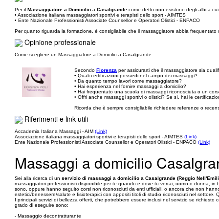
Per il
Massaggiatore a Domicilio
a
Casalgrande
come detto non esistono degli albi a cui 
• Associazione italiana massaggiatori sportivi e terapisti dello sport - AIMTES
• Ente Nazionale Professionisti Associate Counsellor e Operatori Olistici - ENPACO
Per quanto riguarda la formazione, è consigliabile che il massaggiatore abbia frequentato 
Opinione professionale
Come scegliere un Massaggiatore a Domicilio a Casalgrande
Secondo
Fiorenza
per assicurarti che il massaggiatore sia qual
• Quali certificazioni possiedi nel campo dei massaggi?
• Da quanto tempo lavori come massaggiatore?
• Hai esperienza nel fornire massaggi a domicilio?
• Hai frequentato una scuola di massaggi riconosciuta o un cor
• Offri anche massaggi sportivi o olistici? Se sì, hai le certificaz
Ricorda che è sempre consigliabile richiedere referenze o recensi
Riferimenti e link utili
Accademia Italiana Massaggi - AIM
(Link)
Associazione italiana massaggiatori sportivi e terapisti dello sport - AIMTES
(Link)
Ente Nazionale Professionisti Associate Counsellor e Operatori Olistici - ENPACO
(Link)
Massaggi a domicilio Casalgran
Sei alla ricerca di un
servizio di massaggi a domicilio a Casalgrande (Reggio Nell'Emili
massaggiatori professionisti disponibile per te quando e dove tu vorrai, uomo o donna, in b
sono, oppure hanno seguito corsi non riconosciuti da enti ufficiali, o ancora che non hann
estetici/benessere/salute e fisioterapici con appositi titoli di studio riconosciuti nel setto
I principali servizi di bellezza offerti, che potrebbero essere inclusi nel servizio se richie
grado di eseguire sono:
- Massaggio decontratturante