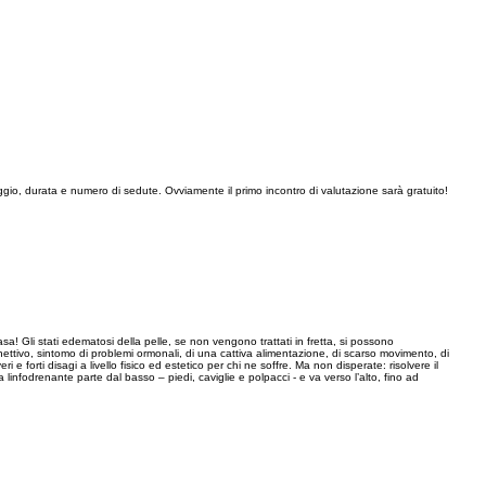
ggio, durata e numero di sedute. Ovviamente il primo incontro di valutazione sarà gratuito!
casa! Gli stati edematosi della pelle, se non vengono trattati in fretta, si possono
ettivo, sintomo di problemi ormonali, di una cattiva alimentazione, di scarso movimento, di
forti disagi a livello fisico ed estetico per chi ne soffre. Ma non disperate: risolvere il
linfodrenante parte dal basso – piedi, caviglie e polpacci - e va verso l’alto, fino ad