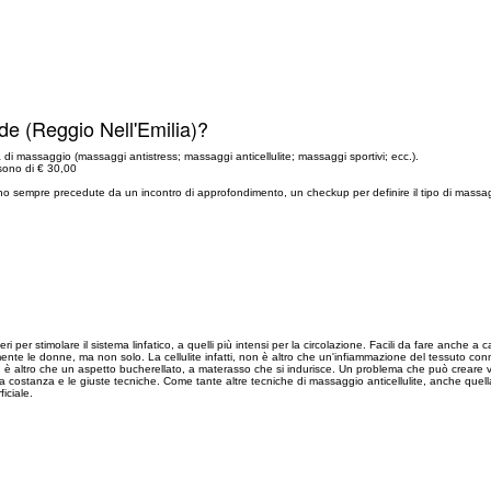
e (Reggio Nell'Emilia)?
a di massaggio (massaggi antistress; massaggi anticellulite; massaggi sportivi; ecc.).
 sono di € 30,00
 sono sempre precedute da un incontro di approfondimento, un checkup per definire il tipo di massa
ri per stimolare il sistema linfatico, a quelli più intensi per la circolazione. Facili da fare anche a 
ente le donne, ma non solo. La cellulite infatti, non è altro che un'infiammazione del tessuto conn
è altro che un aspetto bucherellato, a materasso che si indurisce. Un problema che può creare veri e 
ta costanza e le giuste tecniche. Come tante altre tecniche di massaggio anticellulite, anche quella 
iciale.