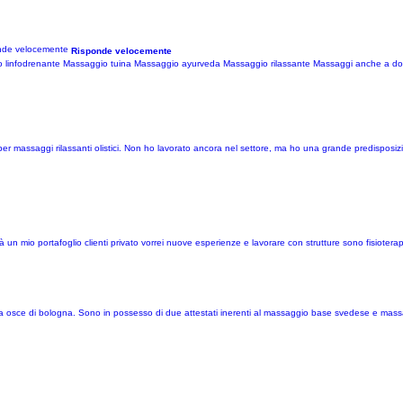
Risponde velocemente
o linfodrenante Massaggio tuina Massaggio ayurveda Massaggio rilassante Massaggi anche a dom
per massaggi rilassanti olistici. Non ho lavorato ancora nel settore, ma ho una grande predisposiz
o già un mio portafoglio clienti privato vorrei nuove esperienze e lavorare con strutture sono fisiote
a osce di bologna. Sono in possesso di due attestati inerenti al massaggio base svedese e massa