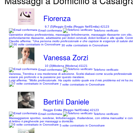
Massaggi a Domicilio a Casalgra
Fiorenza
9,7 (5)
Reggio Emilia (Reggio Nell'Emilia) 42123
Email confermata
Telefono verificato
Operatrice shiatsu professionista, massaggio linfodrenante, massaggio rilassante con olio, r
profondamente rilassante, adattissimo per dolori cervicali, dolori lombari e alle spalle. Contro 
Claudio afferma:
"Una persona molto professionale e che capisce le esigenze di salute del 
30 volte contrattato in Cronoshare
Vanessa Zorzi
10 (3)
Modena (Modena) 41121
Email confermata
Telefono verificato
Vanessa, Trentina e ora modenese di adozione. Scelsi diabasi come scuola professionale p
essere più profondo e la passione per questo mestiere.
Luigi afferma:
"Molto professionale. Ha capito subito quale era il mio problema ed mi ha ind
7 volte contrattato in Cronoshare
Bertini Daniele
Reggio Emilia (Reggio Nell'Emilia) 42123
Email confermata
Telefono verificato
Massaggiatore sportivo, svedese, linfodrenaggio, thailandese, con ottima manualita' e con 
di lettino ri pieghevole per massaggi a domicilio.
5 volte contrattato in Cronoshare