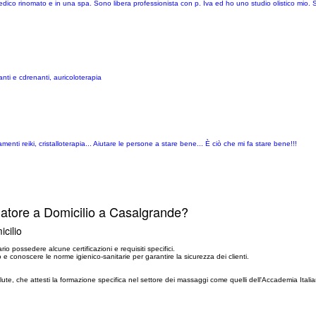
medico rinomato e in una spa. Sono libera professionista con p. Iva ed ho uno studio olistico mio. S
nti e cdrenanti, auricoloterapia
nti reiki, cristalloterapia... Aiutare le persone a stare bene... È ciò che mi fa stare bene!!!
iatore a Domicilio a Casalgrande?
cilio
rio possedere alcune certificazioni e requisiti specifici.
e conoscere le norme igienico-sanitarie per garantire la sicurezza dei clienti.
Salute, che attesti la formazione specifica nel settore dei massaggi come quelli dell'Accademia Ital