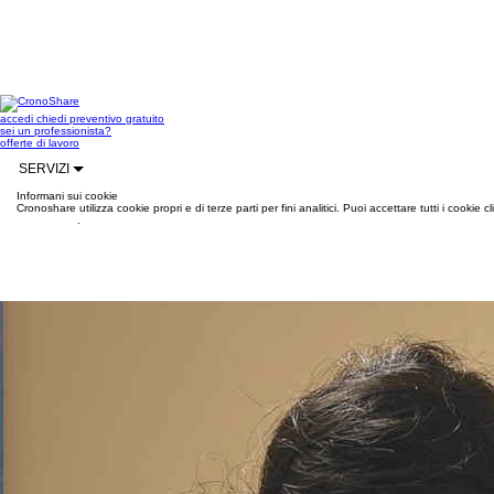
accedi
chiedi preventivo gratuito
sei un professionista?
offerte di lavoro
SERVIZI
Informani sui cookie
Cronoshare utilizza cookie propri e di terze parti per fini analitici. Puoi accettare tutti i cookie
informazioni
.