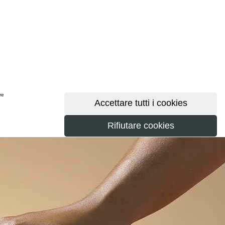
ere
maggiori