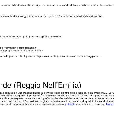
iscriversi obligatoriamente, in ogni caso ci sono, a seconda della specializzazione, delle associaz
una scuola di massaggi riconosciuta o un corso di formazione professionale nel settore.
ificato e autorizzato, puoi porre le seguenti domande:
so di formazione professionale?
ioni appropriate per questi trattamenti?
oni da parte di clienti precedenti per valutare la qualità del lavoro del massaggiatore.
de (Reggio Nell'Emilia)
a)
eseguito da una massaggiatrice a domicilio seria ed affidabile e non sai a chi rivolgerti?... Su C
ase alle tue esigenze. Il problema è che molto spesso una parte di coloro che si professano essere
o sufficiente esperienza sul campo. I professionisti che collaborano con noi, invece, sono dei
mas
re. Questo perché, noi di Cronoshare, vogliamo offrirti non solo un servizio di qualità che soddisfi 
sto come degli extra, potrebbero essere: massaggio a casa,
estetista
per pedicure e manicure,
fisiote