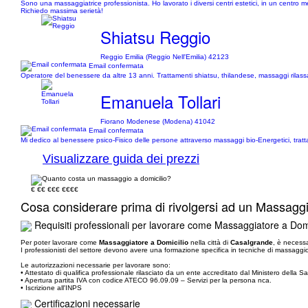
Sono una massaggiatrice professionista. Ho lavorato i diversi centri estetici, in un centro 
Richiedo massima serietà!
Shiatsu Reggio
Reggio Emilia (Reggio Nell'Emilia) 42123
Email confermata
Operatore del benessere da altre 13 anni. Trattamenti shiatsu, thilandese, massaggi rilassa
Emanuela Tollari
Fiorano Modenese (Modena) 41042
Email confermata
Mi dedico al benessere psico-Fisico delle persone attraverso massaggi bio-Energetici, trattame
Visualizzare guida dei prezzi
€
€€
€€€
€€€€
Cosa considerare prima di rivolgersi ad un Massagg
Requisiti professionali per lavorare come Massaggiatore a Domi
Per poter lavorare come
Massaggiatore a Domicilio
nella città di
Casalgrande
, è necessa
I professionisti del settore devono avere una formazione specifica in tecniche di massaggio 
Le autorizzazioni necessarie per lavorare sono:
• Attestato di qualifica professionale rilasciato da un ente accreditato dal Ministero della 
• Apertura partita IVA con codice ATECO 96.09.09 – Servizi per la persona nca.
• Iscrizione all'INPS
Certificazioni necessarie