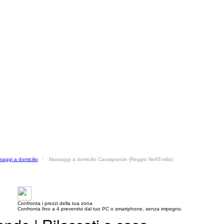
aggi a domicilio
Massaggi a domicilio Casalgrande (Reggio Nell'Emilia)
Confronta i prezzi della tua zona
Confronta fino a 4 preventivi dal tuo PC o smartphone, senza impegno.