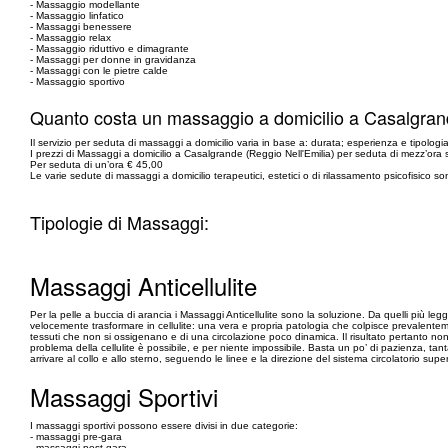
- Massaggio modellante
- Massaggio linfatico
- Massaggi benessere
- Massaggio relax
- Massaggio riduttivo e dimagrante
- Massaggi per donne in gravidanza
- Massaggi con le pietre calde
- Massaggio sportivo
Quanto costa un massaggio a domicilio a Casalgrand
Il servizio per seduta di massaggi a domicilio varia in base a: durata; esperienza e tipologi
I prezzi di Massaggi a domicilio a Casalgrande (Reggio Nell'Emilia) per seduta di mezz’ora
Per seduta di un’ora € 45,00
Le varie sedute di massaggi a domicilio terapeutici, estetici o di rilassamento psicofisico
Tipologie di Massaggi:
Massaggi Anticellulite
Per la pelle a buccia di arancia i Massaggi Anticellulite sono la soluzione. Da quelli più legge
velocemente trasformare in cellulite: una vera e propria patologia che colpisce prevalentem
tessuti che non si ossigenano e di una circolazione poco dinamica. Il risultato pertanto non 
problema della cellulite è possibile, e per niente impossibile. Basta un po’ di pazienza, tan
arrivare al collo e allo sterno, seguendo le linee e la direzione del sistema circolatorio superf
Massaggi Sportivi
I massaggi sportivi possono essere divisi in due categorie:
- massaggi pre-gara
- massaggi post-gara