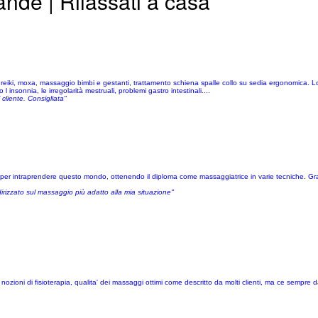
nde | Rilassati a casa
eiki, moxa, massaggio bimbi e gestanti, trattamento schiena spalle collo su sedia ergonomica. Lo s
l insonnia, le irregolarità mestruali, problemi gastro intestinali....
cliente. Consigliata"
er intraprendere questo mondo, ottenendo il diploma come massaggiatrice in varie tecniche. Graz
irizzato sul massaggio più adatto alla mia situazione"
nozioni di fisioterapia, qualita' dei massaggi ottimi come descritto da molti clienti, ma ce semp