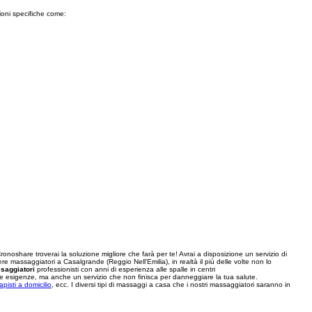
ioni specifiche come:
ronoshare troverai la soluzione migliore che farà per te! Avrai a disposizione un servizio di
 massaggiatori a Casalgrande (Reggio Nell'Emilia), in realtà il più delle volte non lo
saggiatori
professionisti con anni di esperienza alle spalle in centri
le tue esigenze, ma anche un servizio che non finisca per danneggiare la tua salute.
rapisti a domicilio
, ecc. I diversi tipi di massaggi a casa che i nostri massaggiatori saranno in