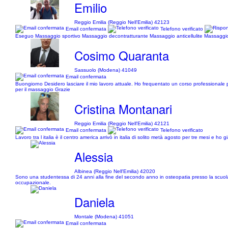
Emilio
Reggio Emilia (Reggio Nell'Emilia) 42123
Email confermata
Telefono verificato
Eseguo Massaggio sportivo Massaggio decontratturante Massaggio anticellulite Massaggi
Cosimo Quaranta
Sassuolo (Modena) 41049
Email confermata
Buongiorno Desidero lasciare il mio lavoro attuale. Ho frequentato un corso professionale 
per il massaggio Grazie
Cristina Montanari
Reggio Emilia (Reggio Nell'Emilia) 42121
Email confermata
Telefono verificato
Lavoro tra l italia è il centro america arrivò in italia di solito metà agosto per tre mesi e h
Alessia
Albinea (Reggio Nell'Emilia) 42020
Sono una studentessa di 24 anni alla fine del secondo anno in osteopatia presso la scuol
occupazionale.
Daniela
Montale (Modena) 41051
Email confermata