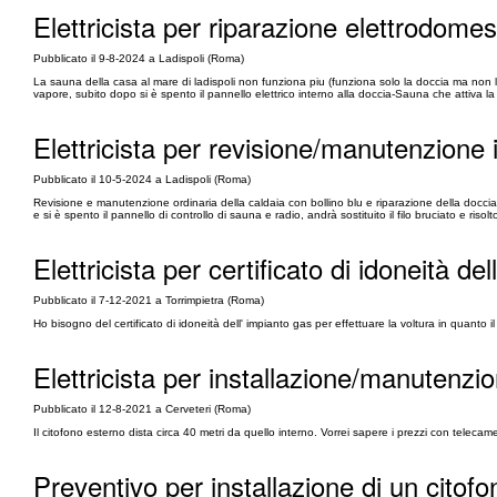
Elettricista per riparazione elettrodomes
Pubblicato il 9-8-2024 a Ladispoli (Roma)
La sauna della casa al mare di ladispoli non funziona piu (funziona solo la doccia ma non l
vapore, subito dopo si è spento il pannello elettrico interno alla doccia-Sauna che attiva la
Elettricista per revisione/manutenzione i
Pubblicato il 10-5-2024 a Ladispoli (Roma)
Revisione e manutenzione ordinaria della caldaia con bollino blu e riparazione della doccia
e si è spento il pannello di controllo di sauna e radio, andrà sostituito il filo bruciato e riso
Elettricista per certificato di idoneità de
Pubblicato il 7-12-2021 a Torrimpietra (Roma)
Ho bisogno del certificato di idoneità dell' impianto gas per effettuare la voltura in quanto il 
Elettricista per installazione/manutenzio
Pubblicato il 12-8-2021 a Cerveteri (Roma)
Il citofono esterno dista circa 40 metri da quello interno. Vorrei sapere i prezzi con teleca
Preventivo per installazione di un citof