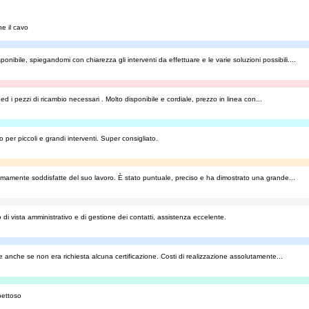
e il cavo
nibile, spiegandomi con chiarezza gli interventi da effettuare e le varie soluzioni possibili....
d i pezzi di ricambio necessari . Molto disponibile e cordiale, prezzo in linea con...
er piccoli e grandi interventi. Super consigliato.
remamente soddisfatte del suo lavoro. È stato puntuale, preciso e ha dimostrato una grande...
i vista amministrativo e di gestione dei contatti, assistenza eccelente.
te anche se non era richiesta alcuna certificazione. Costi di realizzazione assolutamente...
pettoso