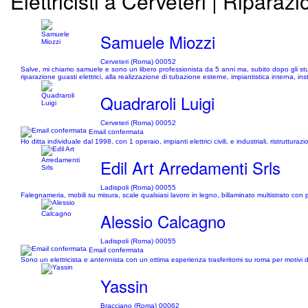
Elettricisti a Cerveteri | Riparazi
Samuele Miozzi
Cerveteri (Roma) 00052
Salve, mi chiamo samuele e sono un libero professionista da 5 anni ma, subito dopo gli studi,
riparazione guasti elettrici, alla realizzazione di tubazione esterne, impiantistica interna, in
Quadraroli Luigi
Cerveteri (Roma) 00052
Email confermata
Ho ditta individuale dal 1998, con 1 operaio, impianti elettrici civili, e industriali, ristruttur
Edil Art Arredamenti Srls
Ladispoli (Roma) 00055
Falegnameria, mobili su misura, scale qualsiasi lavoro in legno, billaminato multistrato con
Alessio Calcagno
Ladispoli (Roma) 00055
Email confermata
Sono un elettricista e antennista con un ottima esperienza trasferitomi su roma per motivi d
Yassin
Bracciano (Roma) 00062