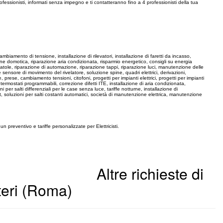
ofessionisti, informati senza impegno e ti contatteranno fino a 4 professionisti della tua
cambiamento di tensione, installazione di rilevatori, installazione di faretti da incasso,
zione domotica, riparazione aria condizionata, risparmio energetico, consigli su energia
 scatole, riparazione di automazione, riparazione tappi, riparazione luci, manutenzione delle
e sensore di movimento del rivelatore, soluzione spine, quadri elettrici, derivazioni,
pine, prese, cambiamento tensioni, citofoni, progetti per impianti elettrici, progetti per impianti
 termostati programmabili, correzione difetti ITE, installazione di aria condizionata,
ni per salti differenziali per le case senza luce, tariffe notturne, installazione di
t, soluzioni per salti costanti automatici, società di manutenzione elettrica, manutenzione
un preventivo e tariffe personalizzate per Elettricisti.
Altre richieste di
eteri (Roma)