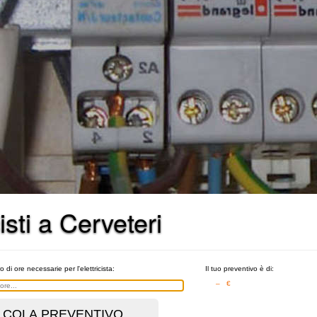
isti a Cerveteri
o di ore necessarie per l'elettricista:
Il tuo preventivo è di:
– €