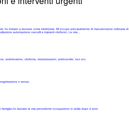
oni e interventi urgenti
 ho iniziato a lavorare come elettricista. Mi occupo principalmente di manutenzione ordinaria di impi
stallazione automazione cancelli e impianti citofonici. La mia...
azione, antintrusione, citofonia, motorizzazioni, antincendio, tvcc ecc
 progettazione o senza.
i famiglia ho lasciato la mia precedente occupazione in sicilia dopo 4 anni.