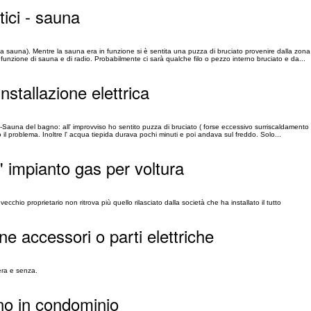
tici - sauna
a sauna). Mentre la sauna era in funzione si è sentita una puzza di bruciato provenire dalla zona
 funzione di sauna e di radio. Probabilmente ci sarà qualche filo o pezzo interno bruciato e da...
nstallazione elettrica
-Sauna del bagno: all' improvviso ho sentito puzza di bruciato ( forse eccessivo surriscaldamento 
lto il problema. Inoltre l' acqua tiepida durava pochi minuti e poi andava sul freddo. Solo...
ll' impianto gas per voltura
vecchio proprietario non ritrova più quello rilasciato dalla società che ha installato il tutto
ne accessori o parti elettriche
mera e senza.
ono in condominio