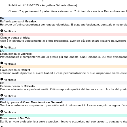
Pubblicato il 17-3-2025 a Anguillara Sabazia (Roma)
Ci sono 7 appartamenti 1 pulsantiera esterna con 7 citofoni da cambiare Da cambiare anch
RA
Raffaella pensa di
Mesalux
:
Ho avuto un’ottima esperienza con questo elettricista. È stato professionale, puntuale e molto dispo
Verificata
CL
Claudio pensa di
Aldo
:
Aldo è intervenuto velocemente all'orario prestabilito, avendo già ben chiaro il lavoro da svolgere e
Verificata
LA
Laura pensa di
Giorgio
:
Professionalità e compentenza ad un presto più che onesto. Una Persona su cui fare affidamento p
Verificata
FL
Flavia pensa di
Robert
:
abbiamo avuto il piacere di avere Robert a casa per l’installazione di due lampadari e siamo est
Verificata
GB
Giuliana pensa di
Roberto
:
Grande educazione e professionalità. Ottimo rapporto qualità del lavoro e costo. Anche dal punto d
Verificata
PC
Pierluigi pensa di
Gsrc Manutenzione Generali
:
Tecnico eccellente e competente. I prodotti scelti di ottima qualità. Lavoro eseguito a regola d’ar
Verificata
RO
Rosa pensa di
Dm Tek
:
Danilo un vero professionista serio e preciso... bravo e scupoloso nel suo lavoro ... educato e ris