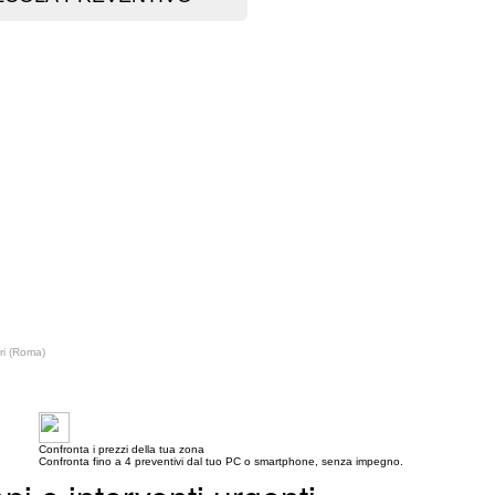
eri (Roma)
Confronta i prezzi della tua zona
Confronta fino a 4 preventivi dal tuo PC o smartphone, senza impegno.