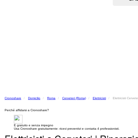
Cronoshare
Domicilio
Roma
Cerveteri (Roma)
Elettricisti
Elettricisti Cervet
Perché affidarsi a Cronoshare?
E gratuito e senza impegno
Usa Cronoshare gratuitamente: ricevi preventivi e contatta 4 professionisti.