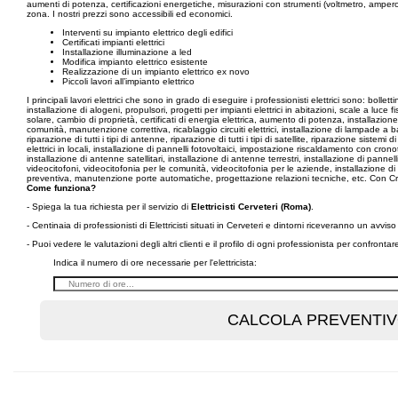
aumenti di potenza, certificazioni energetiche, misurazioni con strumenti (voltmetro, amperom
zona. I nostri prezzi sono accessibili ed economici.
Interventi su impianto elettrico degli edifici
Certificati impianti elettrici
Installazione illuminazione a led
Modifica impianto elettrico esistente
Realizzazione di un impianto elettrico ex novo
Piccoli lavori all’impianto elettrico
I principali lavori elettrici che sono in grado di eseguire i professionisti elettrici sono: boll
installazione di alogeni, propulsori, progetti per impianti elettrici in abitazioni, scale a l
solare, cambio di proprietà, certificati di energia elettrica, aumento di potenza, installazio
comunità, manutenzione correttiva, ricablaggio circuiti elettrici, installazione di lampade a b
riparazione di tutti i tipi di antenne, riparazione di tutti i tipi di satellite, riparazione sistem
elettrici in locali, installazione di pannelli fotovoltaici, impostazione riscaldamento con cron
installazione di antenne satellitari, installazione di antenne terrestri, installazione di pannelli
videocitofoni, videocitofonia per le comunità, videocitofonia per le aziende, installazione d
preventiva, manutenzione porte automatiche, progettazione relazioni tecniche, etc. Con Cronosha
Come funziona?
- Spiega la tua richiesta per il servizio di
Elettricisti Cerveteri (Roma)
.
- Centinaia di professionisti di Elettricisti situati in Cerveteri e dintorni riceveranno un avv
- Puoi vedere le valutazioni degli altri clienti e il profilo di ogni professionista per confronta
Indica il numero di ore necessarie per l'elettricista: