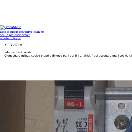
accedi
chiedi preventivo gratuito
sei un professionista?
offerte di lavoro
SERVIZI
Informani sui cookie
Cronoshare utilizza cookie propri e di terze parti per fini analitici. Puoi accettare tutti i cookie
informazioni
.