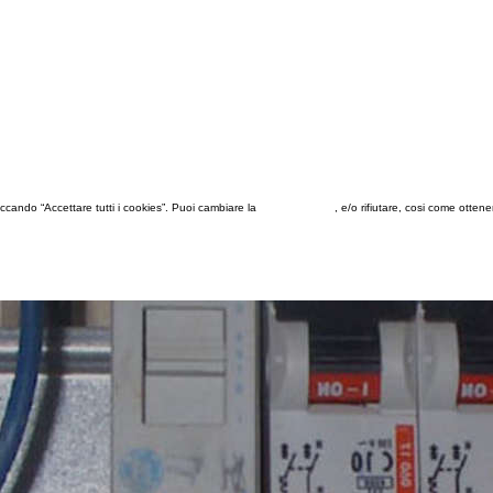
 cliccando “Accettare tutti i cookies”. Puoi cambiare la
configurazione
, e/o rifiutare, cosi come otten