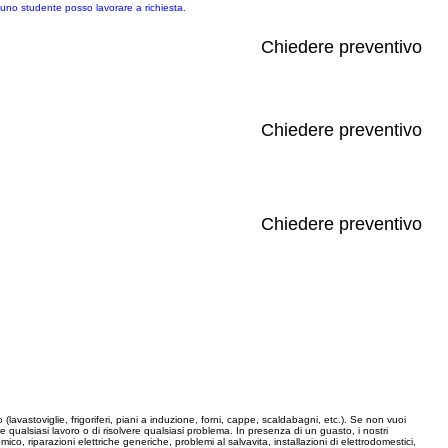
 uno studente posso lavorare a richiesta.
Chiedere preventivo
Chiedere preventivo
Chiedere preventivo
 (lavastoviglie, frigoriferi, piani a induzione, forni, cappe, scaldabagni, etc.). Se non vuoi
re qualsiasi lavoro o di risolvere qualsiasi problema. In presenza di un guasto, i nostri
ico, riparazioni elettriche generiche, problemi al salvavita, installazioni di elettrodomestici,