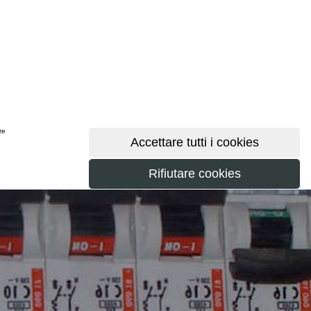
ere
maggiori