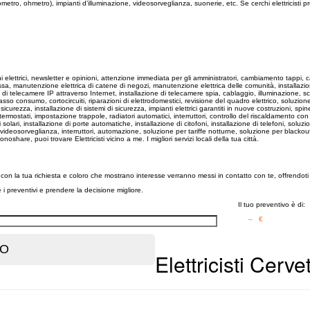
etro, ohmetro), impianti d’illuminazione, videosorveglianza, suonerie, etc. Se cerchi elettricisti pr
ettini elettrici, newsletter e opinioni, attenzione immediata per gli amministratori, cambiamento tappi, 
uce fissa, manutenzione elettrica di catene di negozi, manutenzione elettrica delle comunità, installa
ne di telecamere IP attraverso Internet, installazione di telecamere spia, cablaggio, illuminazione,
asso consumo, cortocircuiti, riparazioni di elettrodomestici, revisione del quadro elettrico, soluzion
i di sicurezza, installazione di sistemi di sicurezza, impianti elettrici garantiti in nuove costruzioni, s
otermostati, impostazione trappole, radiatori automatici, interruttori, controllo del riscaldamento con
 solari, installazione di porte automatiche, installazione di citofoni, installazione di telefoni, soluzio
i videosorveglianza, interruttori, automazione, soluzione per tariffe notturne, soluzione per blackou
re, puoi trovare Elettricisti vicino a me. I migliori servizi locali della tua città.
iso con la tua richiesta e coloro che mostrano interesse verranno messi in contatto con te, offrendoti 
re i preventivi e prendere la decisione migliore.
Il tuo preventivo è di:
– €
Elettricisti Cerv