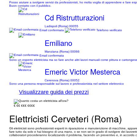
Posso aiutare a svolgere servizi da professionisti, ho molta voglia di apprendere e fare es
Buon contatto con il pubblico.
Cd Ristrutturazioni
Ladispoli (Roma) 00055
Email confermata
Telefono verificato
Emiliano
Manziana (Roma) 00066
Email confermata
Sono un esperto elettricista ma so fare anche altri lavori manuali come pittura e cartongess
Emeric Victor Mesterca
Cerenova (Roma) 00052
Sono una persona responsabile sul lavoro e professionista nel settore elettronico
Visualizzare guida dei prezzi
€
€€
€€€
€€€€
Elettricisti Cerveteri (Roma)
Gli elettricisti sono professionisti esperti in riparazione e manutenzione di macchine, apparecc
fare tutto da solo e hai bisogno di una mano, o se non sei in grado di svolgere dei lavoretti d
collaboratori procederanno localizzando il problema, facendo un preventivo e, in accordo con il