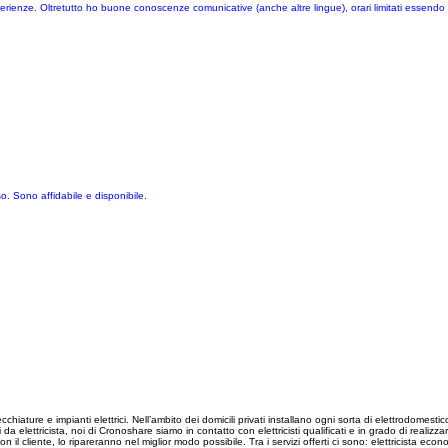
perienze. Oltretutto ho buone conoscenze comunicative (anche altre lingue), orari limitati essendo
o. Sono affidabile e disponibile.
hiature e impianti elettrici. Nell’ambito dei domicili privati installano ogni sorta di elettrodomestico
a elettricista, noi di Cronoshare siamo in contatto con elettricisti qualificati e in grado di realizza
 cliente, lo ripareranno nel miglior modo possibile. Tra i servizi offerti ci sono: elettricista econom