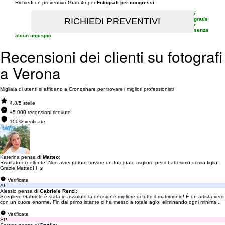
Richiedi un preventivo Gratuito per
Fotografi per congressi
.
è
gratis
e
senza
alcun impegno
Recensioni dei clienti su fotografi
a Verona
Migliaia di utenti si affidano a Cronoshare per trovare i migliori professionisti
4.8/5 stelle
+5.000 recensioni ricevute
100% verificate
Katerina pensa di
Matteo
:
Risultato eccellente. Non avrei potuto trovare un fotografo migliore per il battesimo di mia figlia.
Grazie Matteo!!! ☺️
Verificata
AL
Alessio pensa di
Gabriele Renzi
:
Scegliere Gabriele è stata in assoluto la decisione migliore di tutto il matrimonio! È un artista vero
con un cuore enorme. Fin dal primo istante ci ha messo a totale agio, eliminando ogni minima...
Verificata
SP