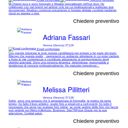
Mi chiamo luca e sono fotografo e filmaker specializzato nell'out door. Ho
collaborato con vari brand nel settore ciclo tra cui multinazionali e realizzato due
documentari. Realizzo contenuti unicamente in formato digitale condivisi mediante
cloud no stampe o dvd.
Chiedere preventivo
Adriana Fassari
Verona (Verona) 37129
Email confermata
Con grande interesse le invio questa candidatura per entrare a far parte del team.
Ritengo che questa realtà, , rappresenti un ambiente stimolante in cui poter mettere
a frutto le mie competenze e contribuire attivamente al raggiungimento degli
obiettivi aziendali. Sono una persona dinamica, determinata, responsabile e
desiderosa di crescere professionalmente. Ho maturato esperienze...
Chiedere preventivo
Melissa Pillitteri
Verona (Verona) 37138
Salve, sono una ragazza che è appassionata di fotografia, la pratico da tanto
tempo, ho fatto il liceo artistico, scatto foto a privati ed a certi eventi, ho tutto il
necessario che serve per scattare foto ottime, se vuole vedere delle foto che faccio
può vederle qui Https://clikphoto. Business. Site/?M=true Grazie per la sua
attenzione. Cordiali saluti.
Chiedere preventivo