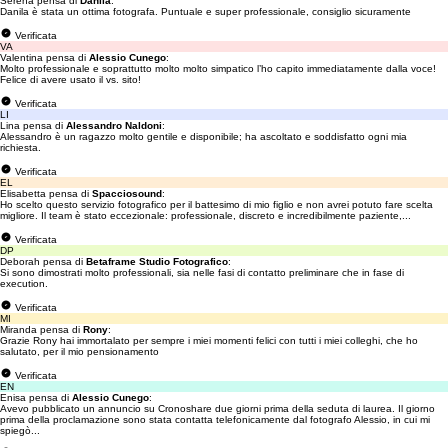
Serena pensa di
Danila
:
Danila è stata un ottima fotografa. Puntuale e super professionale, consiglio sicuramente
Verificata
VA
Valentina pensa di
Alessio Cunego
:
Molto professionale e soprattutto molto molto simpatico l’ho capito immediatamente dalla voce!
Felice di avere usato il vs. sito!
Verificata
LI
Lina pensa di
Alessandro Naldoni
:
Alessandro è un ragazzo molto gentile e disponibile; ha ascoltato e soddisfatto ogni mia
richiesta.
Verificata
EL
Elisabetta pensa di
Spacciosound
:
Ho scelto questo servizio fotografico per il battesimo di mio figlio e non avrei potuto fare scelta
migliore. Il team è stato eccezionale: professionale, discreto e incredibilmente paziente,...
Verificata
DP
Deborah pensa di
Betaframe Studio Fotografico
:
Si sono dimostrati molto professionali, sia nelle fasi di contatto preliminare che in fase di
execution.
Verificata
MI
Miranda pensa di
Rony
:
Grazie Rony hai immortalato per sempre i miei momenti felici con tutti i miei colleghi, che ho
salutato, per il mio pensionamento
Verificata
EN
Enisa pensa di
Alessio Cunego
:
Avevo pubblicato un annuncio su Cronoshare due giorni prima della seduta di laurea. Il giorno
prima della proclamazione sono stata contatta telefonicamente dal fotografo Alessio, in cui mi
spiegò...