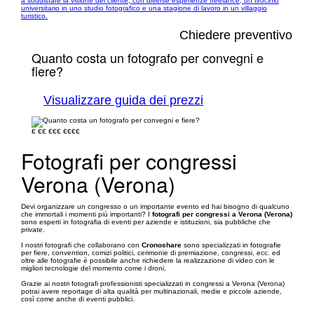
a soddisfare la visione del cliente, con diverse esperienze freelance, un tirocinio
universitario in uno studio fotografico e una stagione di lavoro in un villaggio
turistico.
Chiedere preventivo
Quanto costa un fotografo per convegni e
fiere?
Visualizzare guida dei prezzi
€
€€
€€€
€€€€
Fotografi per congressi
Verona (Verona)
Devi organizzare un congresso o un importante evento ed hai bisogno di qualcuno
che immortali i momenti più importanti? I
fotografi per congressi a Verona (Verona)
sono esperti in fotografia di eventi per aziende e istituzioni, sia pubbliche che
private.
I nostri fotografi che collaborano con
Cronoshare
sono specializzati in fotografie
per fiere, convention, comizi politici, cerimonie di premiazione, congressi, ecc. ed
oltre alle fotografie è possibile anche richiedere la realizzazione di video con le
migliori tecnologie del momento come i droni.
Grazie ai nostri fotografi professionisti specializzati in congressi a Verona (Verona)
potrai avere reportage di alta qualità per multinazionali, medie e piccole aziende,
così come anche di eventi pubblici.