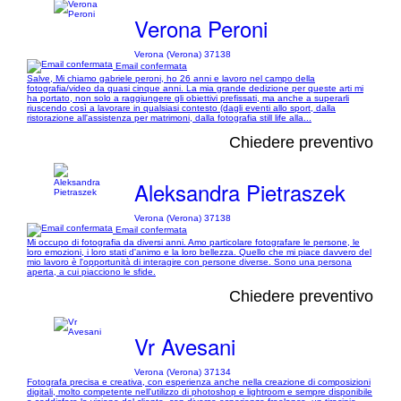
Verona Peroni
Verona (Verona) 37138
Email confermata
Salve, Mi chiamo gabriele peroni, ho 26 anni e lavoro nel campo della
fotografia/video da quasi cinque anni. La mia grande dedizione per queste arti mi
ha portato, non solo a raggiungere gli obiettivi prefissati, ma anche a superarli
riuscendo così a lavorare in qualsiasi contesto (dagli eventi allo sport, dalla
ristorazione all'assistenza per matrimoni, dalla fotografia still life alla...
Chiedere preventivo
Aleksandra Pietraszek
Verona (Verona) 37138
Email confermata
Mi occupo di fotografia da diversi anni. Amo particolare fotografare le persone, le
loro emozioni, i loro stati d'animo e la loro bellezza. Quello che mi piace davvero del
mio lavoro è l'opportunità di interagire con persone diverse. Sono una persona
aperta, a cui piacciono le sfide.
Chiedere preventivo
Vr Avesani
Verona (Verona) 37134
Fotografa precisa e creativa, con esperienza anche nella creazione di composizioni
digitali, molto competente nell'utilizzo di photoshop e lightroom e sempre disponibile