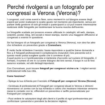
Perché rivolgersi a un fotografo per
congressi a Verona (Verona)?
I congressi, così come eventi e fiere, sono momenti in cui bisogna essere degli
esperti per poter realizzare lo scatto giusto nel momento più importante, senza poi
parlare della gestione di tutti gli invitati o partecipanti a cui può essere interessante
realizzare delle fotografie per testimoniare la buona riuscita dell'evento.
Le fotografie scattate poi possono essere utilizzate in cataloghi, siti web, stampa,
volantini, poster, blog, reti sociali e mezzi stampa, dando una maggiore diffusione al
congresso o evento in questione.
Se hai bisogno di un fotografo per congressi a Verona (Verona), non devi far altro
che richiedere un preventivo grazie a
Cronoshare
.
È molto facile richiedere il servizio: basta rispondere a qualche breve domanda e
fino a 4 fotografi professionisti ti contatteranno inviandoti i loro preventivi ed in
questo modo potrai scegliere quello che ti conviene di più.
A quel punto tu e il professionista vi metterete d'accordo sul numero di fotografie, il
formato, il numero di ore in cui avete bisogno dei loro servizi, il luogo in cui le foto
saranno scattate, ed altri dettagli importanti.
Con Cronoshare, puoi trovare
fotografi per congressi vicino a te
. I migliori servizi
professionali nella tua città.
Come funziona?
- Spiega la tua richiesta per il servizio di
Fotografi per congressi Verona (Verona)
.
- Centinaia di professionisti di Fotografi per congressi situati in Verona e dintorni
riceveranno un avviso con la tua richiesta e coloro che mostrano interesse verranno
messi in contatto con te, offrendoti un preventivo e tariffe personalizzate per
Fotografi per congressi.
- Puoi vedere le valutazioni degli altri clienti e il profilo di ogni professionista per
confrontare i preventivi e prendere la decisione migliore.