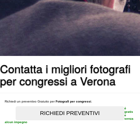
Contatta i migliori fotografi
per congressi a Verona
Richiedi un preventivo Gratuito per
Fotografi per congressi
.
è
gratis
e
senza
alcun impegno