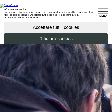
Informani sui cookie
Cronoshare utilizza cookie propri e di terze parti per fini analitici. Puoi accettare
tutti i cookie cliccando “Accettare tutti i cookies”. Puoi cambiare la
configurazione
,
MENU
e/o rifiutare, cosi come ottenere
maggiori informazioni
.