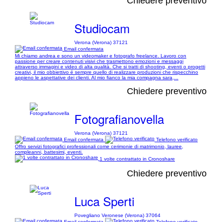
Chiedere preventivo
Studiocam
Verona (Verona) 37121
Email confermata
Mi chiamo andrea e sono un videomaker e fotografo freelance. Lavoro con
passione per creare contenuti visivi che trasmettono emozioni e messaggi
attraverso immagini e video di alta qualità. Che si tratti di shooting, eventi o progetti
creativi, il mio obbiettivo é sempre quello di realizzare produzioni che rispecchino
appieno le aspettative dei clienti. Al mio fianco la mia compagna sara,...
Chiedere preventivo
Fotografianovella
Verona (Verona) 37121
Email confermata
Telefono verificato
Offro servizi fotografici professionali come cerimonie di matrimonio, lauree,
compleanni, battesimi, eventi.
1 volte contrattato in Cronoshare
Chiedere preventivo
Luca Sperti
Povegliano Veronese (Verona) 37064
Email confermata
Telefono verificato