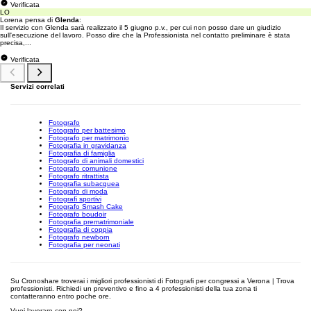
Verificata
LO
Lorena pensa di
Glenda
:
Il servizio con Glenda sarà realizzato il 5 giugno p.v., per cui non posso dare un giudizio
sull'esecuzione del lavoro. Posso dire che la Professionista nel contatto preliminare è stata
precisa,...
Verificata
Servizi correlati
Fotografo
Fotografo per battesimo
Fotografo per matrimonio
Fotografia in gravidanza
Fotografia di famiglia
Fotografo di animali domestici
Fotografo comunione
Fotografo ritrattista
Fotografia subacquea
Fotografo di moda
Fotografi sportivi
Fotografo Smash Cake
Fotografo boudoir
Fotografia prematrimoniale
Fotografia di coppia
Fotografo newborn
Fotografia per neonati
Su Cronoshare troverai i migliori professionisti di Fotografi per congressi a Verona | Trova
professionisti. Richiedi un preventivo e fino a 4 professionisti della tua zona ti
contatteranno entro poche ore.
Vuoi lavorare con noi?