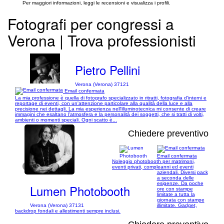
Per maggiori informazioni, leggi le recensioni e visualizza i profili.
Fotografi per congressi a
Verona | Trova professionisti
Pietro Pellini
Verona (Verona) 37121
Email confermata
La mia professione è quella di fotografo specializzato in ritratti, fotografia d'interni e
reportage di eventi, con un'attenzione particolare alla qualità della luce e alla
precisione nei dettagli. La mia esperienza nell'illuminotecnica mi consente di creare
immagini che esaltano l'atmosfera e la personalità dei soggetti, che si tratti di volti,
ambienti o momenti speciali. Ogni scatto è...
Chiedere preventivo
Email confermata
Noleggio photobooth per matrimoni,
1/9
eventi privati, compleanni ed eventi
aziendali. Diversi pack
a seconda delle
esigenze. Da poche
Lumen Photobooth
ore con stampe
limitate a tutta la
giornata con stampe
Verona (Verona) 37131
illimitate. Gadget,
backdrop fondali e allestimenti sempre inclusi.