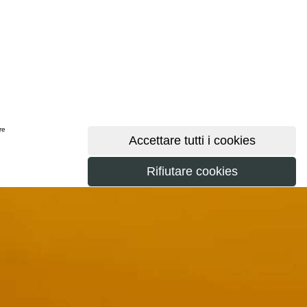
ere
maggiori