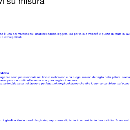
vi su misura
 è uno dei materiali piu’ usati nell’edilizia leggera ,sia per la sua velocità e pulizia durante la la
 e idrorepellenti.
editato
agazzo serio professionale nel lavoro meticoloso e cu o ogni minimo dettaglio nella pittura ,siamo a
siamo persone umili nel lavoro e con gran voglia di lavorare
 splendida seria nel lavoro e perfetta nei tempi del lavoro che dire io non lo cambierò mai come 
izzo il giardino ideale dando la giusta proporzione di piante in un ambiente ben definito. Sono 