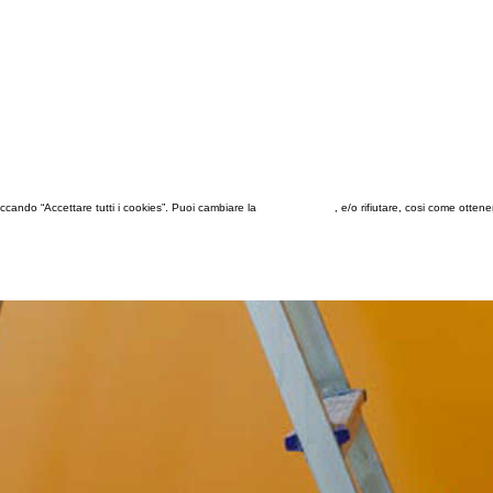
 cliccando “Accettare tutti i cookies”. Puoi cambiare la
configurazione
, e/o rifiutare, cosi come otten