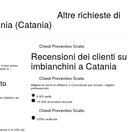
Altre richieste di
nia (Catania)
Chiedi Preventivo Gratis
Recensioni dei clienti su
imbianchini a Catania
e è ben preso.
are in...
Chiedi Preventivo Gratis
nto
Migliaia di utenti si affidano a Cronoshare per trovare i migliori
professionisti
4.8/5 stelle
con plastico da
+5.000 recensioni ricevute
Chiedi Preventivo Gratis
100% verificate
tamento è di 100 m2,