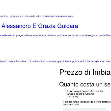
tagnino , giardiniere e ccc molto altro montaggio di qualsiasi cosa
 Alessandro E Grazia Guidara
e arredamento, progettazione arredamento interno, pulizie e ristrutturazioni, si eseguono sariati l
ori come imbianchino, piccoli lavori di muratore, giardiniere e pulizie uffici, ho famiglia e un ba
Prezzo di Imbia
Quanto costa un ser
Il
prezzo più basso
che di solito
fanno pagare a Catania
↓
4 €
/
mq
Il prezzo finale dipende da diversi fattori 
personalizzati.