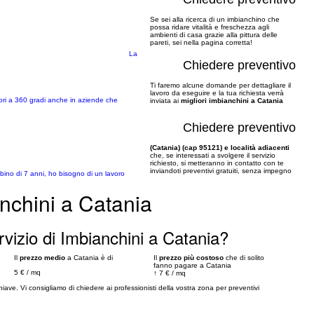
Se sei alla ricerca di un imbianchino che
possa ridare vitalità e freschezza agli
ambienti di casa grazie alla pittura delle
pareti, sei nella pagina corretta!
La
Chiedere preventivo
Ti faremo alcune domande per dettagliare il
lavoro da eseguire e la tua richiesta verrà
avori a 360 gradi anche in aziende che
inviata ai
migliori imbianchini a Catania
Chiedere preventivo
(Catania) (cap 95121) e località adiacenti
che, se interessati a svolgere il servizio
richiesto, si metteranno in contatto con te
inviandoti preventivi gratuiti, senza impegno
mbino di 7 anni, ho bisogno di un lavoro
nchini a Catania
vizio di Imbianchini a Catania?
Il
prezzo medio
a Catania è di
Il
prezzo più costoso
che di solito
fanno pagare a Catania
5 €
/
mq
↑
7 €
/
mq
chiave. Vi consigliamo di chiedere ai professionisti della vostra zona per preventivi