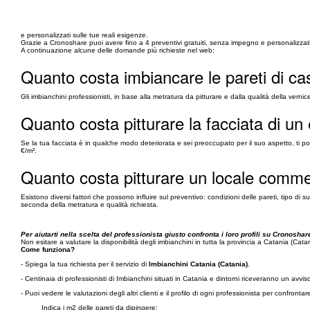
e personalizzati sulle tue reali esigenze.
Grazie a Cronoshare puoi avere fino a 4 preventivi gratuiti, senza impegno e personalizzati 
A continuazione alcune delle domande più richieste nel web:
Quanto costa imbiancare le pareti di ca
Gli imbianchini professionisti, in base alla metratura da pitturare e dalla qualità della vernice 
Quanto costa pitturare la facciata di un 
Se la tua facciata è in qualche modo deteriorata e sei preoccupato per il suo aspetto, ti potr
€/m².
Quanto costa pitturare un locale comme
Esistono diversi fattori che possono influire sul preventivo: condizioni delle pareti, tipo d
seconda della metratura e qualità richiesta.
Per aiutarti nella scelta del professionista giusto confronta i loro profili su Cronoshare
Non esitare a valutare la disponibilità degli imbianchini in tutta la provincia a Catania (Cat
Come funziona?
- Spiega la tua richiesta per il servizio di
Imbianchini Catania (Catania)
.
- Centinaia di professionisti di Imbianchini situati in Catania e dintorni riceveranno un avv
- Puoi vedere le valutazioni degli altri clienti e il profilo di ogni professionista per confronta
Indica i m2 delle pareti da dipingere: