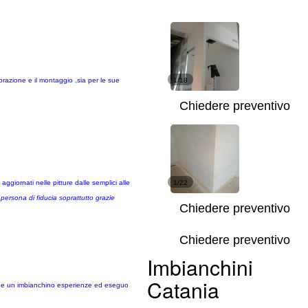
vorazione e il montaggio ,sia per le sue
1/18
Chiedere preventivo
ggiornati nelle pitture dalle semplici alle
1/22
persona di fiducia soprattutto grazie
Chiedere preventivo
Chiedere preventivo
Imbianchini
Catania
anche un imbianchino esperienze ed eseguo