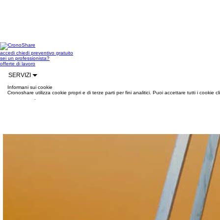
accedi
chiedi preventivo gratuito
sei un professionista?
offerte di lavoro
SERVIZI
Informani sui cookie
Cronoshare utilizza cookie propri e di terze parti per fini analitici. Puoi accettare tutti i cookie
informazioni
.