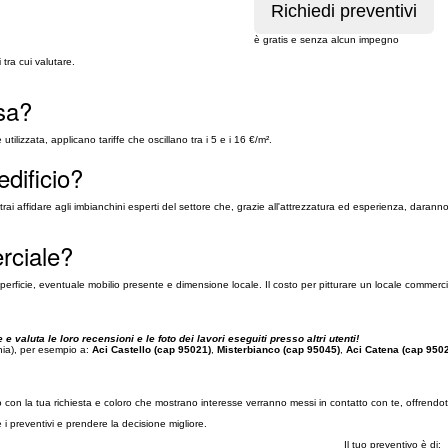
è gratis e senza alcun impegno
tra cui valutare.
sa?
utilizzata, applicano tariffe che oscillano tra i 5 e i 16 €/m².
edificio?
ai affidare agli imbianchini esperti del settore che, grazie all'attrezzatura ed esperienza, daranno u
rciale?
i superficie, eventuale mobilio presente e dimensione locale. Il costo per pitturare un locale commer
 e valuta le loro recensioni e le foto dei lavori eseguiti presso altri utenti!
ania), per esempio a:
Aci Castello (cap 95021)
,
Misterbianco (cap 95045)
,
Aci Catena (cap 950
iso con la tua richiesta e coloro che mostrano interesse verranno messi in contatto con te, offrendot
re i preventivi e prendere la decisione migliore.
Il tuo preventivo è di: