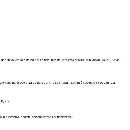
na uova vita all'esterno dell'edificio. Il costo di questo servizio può variare tra le 10 e 35
ciale varia tra le 600 e 1.800 euro , anche se in alcuni casi può superare i 4.000 euro a
22)
, ecc.
i un preventivo e tariffe personalizzate per Imbianchini.