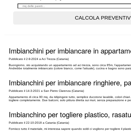
Imbianchini per imbiancare in appartam
Pubblicato il 2-9-2024 a Aci Trezza (Catania)
Buongiorno, sto acquistando un appartamento ad aci trezza, sono circa 85m, l'appartamen
Andrebbe totalmente imbiancato (colore bianco, come l'attuale), cucina e bagno sono parzial
Imbianchini per imbiancare ringhiere, par
Pubblicato il 14-3-2021 a San Pietro Clarenza (Catania)
Appartamento di circa 90 mq, da ridipingere tutto, semplice ducotone lavabile, colori chiar
togliere completamente. Due balconi, solo pittura diretta sui muri, senza preparazione e per fi
Imbianchino per togliere plastico, rasa
Pubblicato il 22-10-2018 a Catania (Catania)
Fornisco tutto il materiale, mi interessa sapere quando soldi ci vogliono per togliere il pla