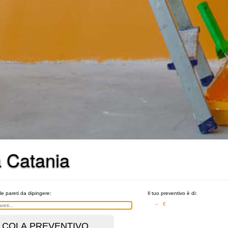
a Catania
le pareti da dipingere:
Il tuo preventivo è di:
– €