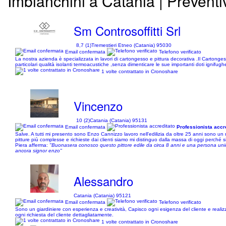
Imbianchini a Catania | Preventi
Sm Controsoffitti Srl
8,7 (1)
Tremestieri Etneo (Catania) 95030
Email confermata
Telefono verificato
La nostra azienda è specializzata in lavori di cartongesso e pittura decorativa .Il Cartongesso
particolari qualità isolanti termoacustiche ,senza dimenticare le sue importanti doti ignifughe
1 volte contrattato in Cronoshare
Vincenzo
10 (2)
Catania (Catania) 95131
Email confermata
Professionista accr
Salve. A tutti mi presento sono Enzo Cannizzo lavoro nell'edilizia da oltre 25 anni sono un r
pitture più complesse e richieste dai clienti siamo mi distinguo dalla massa di oggi perché 
Piera afferma:
"Buonasera conosco questo pittore edile da circa 8 anni e una persona unica
ancora signor enzo"
Alessandro
Catania (Catania) 95121
Email confermata
Telefono verificato
Sono un giardiniere con esperienza e creatività, Capisco ogni esigenza del cliente e real
ogni richiesta del cliente dettagliatamente.
1 volte contrattato in Cronoshare