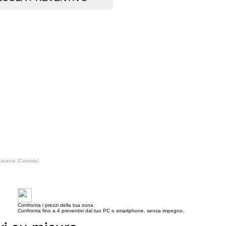
Catania (Catania)
Confronta i prezzi della tua zona
Confronta fino a 4 preventivi dal tuo PC o smartphone, senza impegno.