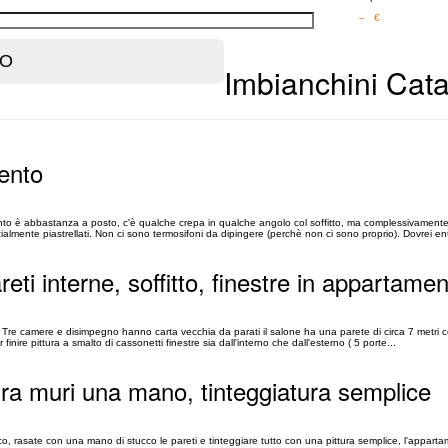
– €
Imbianchini Cata
ento
to è abbastanza a posto, c'è qualche crepa in qualche angolo col soffitto, ma complessivament
mente piastrellati. Non ci sono termosifoni da dipingere (perchè non ci sono proprio). Dovrei entr
eti interne, soffitto, finestre in appartame
i. Tre camere e disimpegno hanno carta vecchia da parati il salone ha una parete di circa 7 metri 
nire pittura a smalto di cassonetti finestre sia dall'interno che dall'esterno ( 5 porte...
tura muri una mano, tinteggiatura semplice
stico, rasate con una mano di stucco le pareti e tinteggiare tutto con una pittura semplice, l'appar