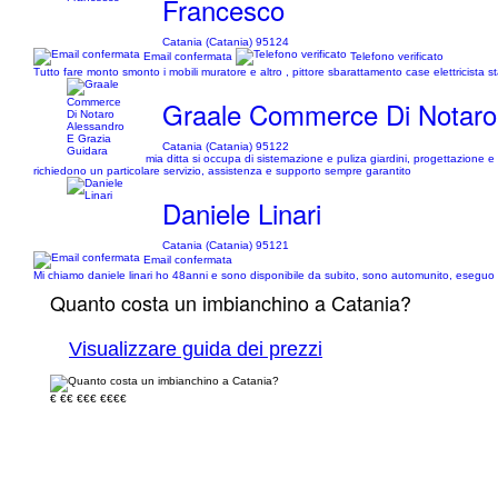
Francesco
Catania (Catania) 95124
Email confermata
Telefono verificato
Tutto fare monto smonto i mobili muratore e altro , pittore sbarattamento case elettricista s
Graale Commerce Di Notaro
Catania (Catania) 95122
mia ditta si occupa di sistemazione e puliza giardini, progettazione 
richiedono un particolare servizio, assistenza e supporto sempre garantito
Daniele Linari
Catania (Catania) 95121
Email confermata
Mi chiamo daniele linari ho 48anni e sono disponibile da subito, sono automunito, eseguo lav
Quanto costa un imbianchino a Catania?
Visualizzare guida dei prezzi
€
€€
€€€
€€€€