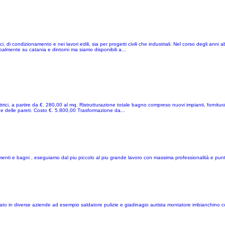
i, di condizionamento e nei lavori edili, sia per progetti civili che industriali. Nel corso degli ann
palmente su catania e dintorni ma siamo disponibili a...
ettrici, a partire da €. 280,00 al mq. Ristrutturazione totale bagno compreso nuovi impianti, fornitura
 e delle pareti. Costo €. 5.800,00 Trasformazione da...
artamenti e bagni , eseguiamo dal piu piccolo al piu grande lavoro con massima professionalità e punt
vorato in diverse aziende ad esempio saldatore pulizie e giadinagio autista montatore imbianchin