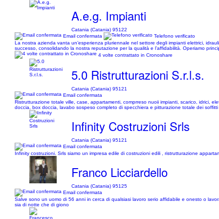
A.e.g. Impianti
Catania (Catania) 95122
Email confermata
Telefono verificato
La nostra azienda vanta un’esperienza pluriennale nel settore degli impianti elettrici, idraulic
successo, consolidando la nostra reputazione per la qualità e l’affidabilità. Operiamo princi
4 volte contrattato in Cronoshare
5.0 Ristrutturazioni S.r.l.s.
Catania (Catania) 95121
Email confermata
Ristrutturazione totale ville, case, appartamenti, comprreso nuoii impianti, scarico, idrici, el
doccia, box doccia, lavabo sospeso completo di specchiera e pitturazione totale dei soffitti
Infinity Costruzioni Srls
Catania (Catania) 95121
Email confermata
Infinity costruzioni. Srls siamo un impresa edile di costruzioni edili , ristrutturazione app
Franco Licciardello
Catania (Catania) 95125
Email confermata
Salve sono un uomo di 56 anni in cerca di qualsiasi lavoro serio affidabile e onesto o la
sia di notte che di giono