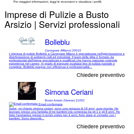
Per maggiori informazioni, leggi le recensioni e visualizza i profili.
Imprese di Pulizie a Busto
Arsizio | Servizi professionali
Bolleblu
Canegrate (Milano) 20010
L'impresa di pulizie Bolleblù a Canegrate Milano è specializzata nell'igienizzazione e
disinfestazione di ambienti civili ed industriali. Il team della ditta è formato da
professionisti dell'igiene specializzati e qualificati che hanno maturato notevole
esperienza nel campo, in grado di eseguire qualsiasi tipo di pulizia parziale o
completa. Bolleblù esegue con efficienza e professionalità...
Chiedere preventivo
Simona Ceriani
Busto Arsizio (Varese) 21052
Email confermata
Salve, mi chiamo simona ceriani, sono una ragazza di 19 anni, auto-munita. Ho
lavorato presso una famiglia di tre bambini età compresa tra gli 1 e gli 8 anni. Ho
fatto l'animatrice presso il centro estivo per 4 anni. Amo stare in contatto con i
bambini. Sono disponib...
Chiedere preventivo