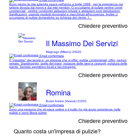
Buon giorno la mia azienda nasce nell'anno a luglio 1998 , per la esperienza nel
settore dovuta dai nonni e dai miei genitori. Ci occupiamo di pulizie vetrine centri
commerciali , vetrine condomini abitazioni private e abitazioni post ristruttazioni.
Sanificazioni, usando prodotti rinnovativi e macchinari all'occorenza. Inoltre ci
occupiamo di pulizie domestiche su richiesta del clente. I...
Chiedere preventivo
Il Massimo Dei Servizi
Magnago (Milano) 20020
Email confermata
Il "massimo" dei servizi e` un impresa che vi offre: pulizie condominiali, uffici, negozi,
vetrate. Giardinaggio, taglio del prato, potature delle siepi e cespugli, potatura delle
piante. Servizio sgombero locali e facchinaggio.
Chiedere preventivo
Romina
Busto Arsizio (Varese) 21052
Email confermata
Sono una persona che gli piace ordine e il pulito ho già avuto esperienze nelle
pulizie e sono libera subito
Chiedere preventivo
Quanto costa un'impresa di pulizie?