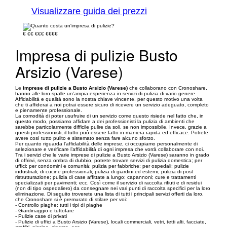
Visualizzare guida dei prezzi
€
€€
€€€
€€€€
Impresa di pulizie Busto
Arsizio (Varese)
Le
imprese di pulizie a Busto Arsizio (Varese)
che collaborano con Cronoshare,
hanno alle loro spalle un’ampia esperienza in servizi di pulizia di vario genere.
Affidabilità e qualità sono la nostra chiave vincente, per questo motivo una volta
che ti affiderai a noi potrai essere sicuro di ricevere un servizio adeguato, completo
e pienamente professionale.
La comodità di poter usufruire di un servizio come questo risiede nel fatto che, in
questo modo, possiamo affidare a dei professionisti la pulizia di ambienti che
sarebbe particolarmente difficile pulire da soli, se non impossibile. Invece, grazie a
questi professionisti, il tutto può essere fatto in maniera rapida ed efficace. Potrete
avere così tutto pulito e sistemato senza fare alcuno sforzo.
Per quanto riguarda l'affidabilità delle imprese, ci occupiamo personalmente di
selezionare e verificare l’affidabilità di ogni impresa che vorrà collaborare con noi.
Tra i servizi che le varie imprese di pulizie a Busto Arsizio (Varese) saranno in grado
di offrirvi, senza ombra di dubbio, potrete trovare servizi di pulizia domestica; per
uffici; per condomini e comunità; pulizia per fabbriche; per ospedali; pulizie
industriali; di cucine professionali; pulizia di giardini ed esterni; pulizia di post
ristrutturazione; pulizia di case affittate a lungo; capannoni; cure e trattamenti
specializzati per pavimenti; ecc. Così come il servizio di raccolta rifiuti e di residui
(non di tipo ospedaliero) da consegnare nei vari punti di raccolta specifici per la loro
eliminazione. Di seguito troverete una lista di tutti i principali servizi offerti da loro,
che Cronoshare si è premurato di stilare per voi:
- Controllo piaghe: tutti i tipi di piaghe
- Giardinaggio e tuttofare
- Pulizie case di privati
- Pulizie di uffici a Busto Arsizio (Varese), locali commerciali, vetri, tetti alti, facciate,