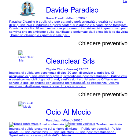
La
Davide Paradiso
Busto Garolfo (Milano) 20020
Paradiso Cleaning è quella che può garantire professionalità e qualità nel campo
delle pulizie civili e industriali a prezzi contenuti in quanto è a conduzione famigliare.
Operiamo da oltre 10 anni nel settore proponendo i nostri servizi in quanto sempre
convinta che un ambiente pulito, sanificato e profumato sia il primo biglietto da visita
, Paradiso cleaning è il partner ideale per...
Chiedere preventivo
Cleanclear Srls
Olgiate Olona (Varese) 21057
Impresa di pulizia con esperienza di oltre 20 anni di servizio al pubblico. Ci
occupiamo di pulizie abitazioni private, straordinarie post ristrutturazioni. Pulizie vetri
e centri commerciali di grandi brand, sanificazioni e uffici aziende Offriamo un
servizio a doc, dipendenti con altissima professionalità ed esperienza. Usiamo
macchinari di altissima generazione. I ns prezzi sono...
Chiedere preventivo
Ocio Al Mocio
Parabiago (Milano) 20015
Email confermata
Telefono verificato
Impresa di pulizie presente sul territorio di milano. - Pulizie condominiali - Pulizie
private - Pulizie commerciali - Pulizie industriali - Pulizie post ristrutturazione -
Sgomberi e successiva pulizia dell'ambiente