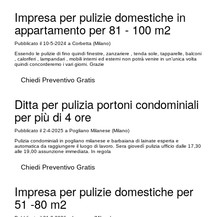
Impresa per pulizie domestiche in
appartamento per 81 - 100 m2
Pubblicato il 10-5-2024 a Corbetta (Milano)
Essendo le pulizie di fino quindi finestre, zanzariere , tenda sole, tapparelle, balconi
, caloriferi , lampandari , mobili interni ed esterni non potrà venire in un’unica volta
quindi concorderemo i vari giorni. Grazie
Chiedi Preventivo Gratis
Ditta per pulizia portoni condominiali
per più di 4 ore
Pubblicato il 2-4-2025 a Pogliano Milanese (Milano)
Pulizia condominiali in pogliano milanese e barbaiana di lainate esperta e
automatica da raggiungere il luogo di lavoro. Sera giovedì pulizia ufficio dalle 17,30
alle 19,00 assunzione immediata. In regola
Chiedi Preventivo Gratis
Impresa per pulizie domestiche per
51 -80 m2