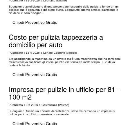
Pubblicato il 31-3-2026 a Legnano (Milano)
Buongiorno avrei bisogno di una persona per eseguire delle pulizie a fondo un un
bilocale che è comunque già stato pulito. Soprattutto interno armadi, pavimento e
ciò di cui ci sarà bisogno.
Chiedi Preventivo Gratis
Costo per pulizia tappezzeria a
domicilio per auto
Pubblicato il 13-4-2026 a Lonate Ceppino (Varese)
Sto acquistando la macchina da un privato ma è una macchinetta che ha tanti anni
mi interessava sanificare gli interni perché era ferma da molto tempo.. E ci devo
portare le bimbe
Chiedi Preventivo Gratis
Impresa per pulizie in ufficio per 81 -
100 m2
Pubblicato il 3-6-2026 a Castellanza (Varese)
Buongiorno, Siamo un azienda di castellanza, stavamo cercando un impresa di
pulizie per i ns. Uffici. In maniera occasionale.
Chiedi Preventivo Gratis