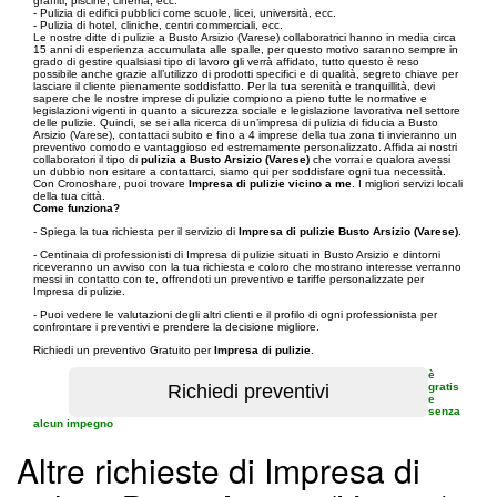
graffiti, piscine, cinema, ecc.
- Pulizia di edifici pubblici come scuole, licei, università, ecc.
- Pulizia di hotel, cliniche, centri commerciali, ecc.
Le nostre ditte di pulizie a Busto Arsizio (Varese) collaboratrici hanno in media circa
15 anni di esperienza accumulata alle spalle, per questo motivo saranno sempre in
grado di gestire qualsiasi tipo di lavoro gli verrà affidato, tutto questo è reso
possibile anche grazie all’utilizzo di prodotti specifici e di qualità, segreto chiave per
lasciare il cliente pienamente soddisfatto. Per la tua serenità e tranquillità, devi
sapere che le nostre imprese di pulizie compiono a pieno tutte le normative e
legislazioni vigenti in quanto a sicurezza sociale e legislazione lavorativa nel settore
delle pulizie. Quindi, se sei alla ricerca di un’impresa di pulizia di fiducia a Busto
Arsizio (Varese), contattaci subito e fino a 4 imprese della tua zona ti invieranno un
preventivo comodo e vantaggioso ed estremamente personalizzato. Affida ai nostri
collaboratori il tipo di
pulizia a Busto Arsizio (Varese)
che vorrai e qualora avessi
un dubbio non esitare a contattarci, siamo qui per soddisfare ogni tua necessità.
Con Cronoshare, puoi trovare
Impresa di pulizie vicino a me
. I migliori servizi locali
della tua città.
Come funziona?
- Spiega la tua richiesta per il servizio di
Impresa di pulizie Busto Arsizio (Varese)
.
- Centinaia di professionisti di Impresa di pulizie situati in Busto Arsizio e dintorni
riceveranno un avviso con la tua richiesta e coloro che mostrano interesse verranno
messi in contatto con te, offrendoti un preventivo e tariffe personalizzate per
Impresa di pulizie.
- Puoi vedere le valutazioni degli altri clienti e il profilo di ogni professionista per
confrontare i preventivi e prendere la decisione migliore.
Richiedi un preventivo Gratuito per
Impresa di pulizie
.
è
gratis
e
senza
alcun impegno
Altre richieste di Impresa di