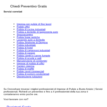
Chiedi Preventivo Gratis
Servizi correlati
Impresa per pulizie di fine lavori
Pulizie uffici
Pulizia di cucine industriali
Pulizia a domicilio di tappezzeria auto
Spazzacamino
Pulizia fosse settiche
Lavaggio auto a domicilio
Pulizia Sindrome di Diogene
Pulizia industriale
Pulizia di hotel
Pulizia di capannoni industriali
Pulizia di garage
Pulizia camini e canne fumarie
Pulizia di scuole e asili
Manutenzione di condomini
Imprese di pulizia di uffici
Camion cisterna
Pulizia di graffiti
Pulizie centri commerciali
Pulizia di portoni condominiali
Disostruzione tubazioni
Su Cronoshare troverai i migliori professionisti di Imprese di Pulizie a Busto Arsizio | Servizi
professionali. Richiedi un preventivo e fino a 4 professionisti della tua zona ti
contatteranno entro poche ore.
Vuoi lavorare con noi?