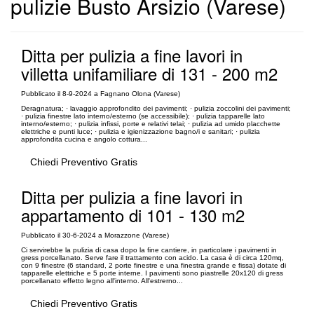
pulizie Busto Arsizio (Varese)
Ditta per pulizia a fine lavori in
villetta unifamiliare di 131 - 200 m2
Pubblicato il 8-9-2024 a Fagnano Olona (Varese)
Deragnatura; · lavaggio approfondito dei pavimenti; · pulizia zoccolini dei pavimenti;
· pulizia finestre lato interno/esterno (se accessibile); · pulizia tapparelle lato
interno/esterno; · pulizia infissi, porte e relativi telai; · pulizia ad umido placchette
elettriche e punti luce; · pulizia e igienizzazione bagno/i e sanitari; · pulizia
approfondita cucina e angolo cottura...
Chiedi Preventivo Gratis
Ditta per pulizia a fine lavori in
appartamento di 101 - 130 m2
Pubblicato il 30-6-2024 a Morazzone (Varese)
Ci servirebbe la pulizia di casa dopo la fine cantiere, in particolare i pavimenti in
gress porcellanato. Serve fare il trattamento con acido. La casa è di circa 120mq,
con 9 finestre (6 standard, 2 porte finestre e una finestra grande e fissa) dotate di
tapparelle elettriche e 5 porte interne. I pavimenti sono piastrelle 20x120 di gress
porcellanato effetto legno all'interno. All'estrerno...
Chiedi Preventivo Gratis