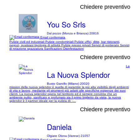
Chiedere preventivo
You So Srls
Dal pozzo (Monza e Brianza) 20816
Email confermata
Pulizie civili ed industriali Pulizie condominiali Pulizie uffici, ditte, bar ristoranti,
negozi, qualsiasi tipologia di attività Pulizie presso privati Servizi di portierato Servizi
di rotazione spazzatura Sanificazioni Disinfestazioni
Chiedere preventivo
La
La Nuova Splendor
Busto Garolfo (Milano) 20020
mission della nuova splendor è quella di garantire la più alta vivibilità degli ambienti
di vita e lavoro, mediante gli strumenti più adatti alle specifiche esigenze dei suoi
clienti. La nuova splendor opera nel territorio ed è sempre convinta che un
ambiente pulito, sanificato e profumato sia il primo biglietto da visita, la nuova
splendor è il partner ideale per la pulizia di: -...
Chiedere preventivo
Daniela
Olgiate Olona (Varese) 21057
Email confermata