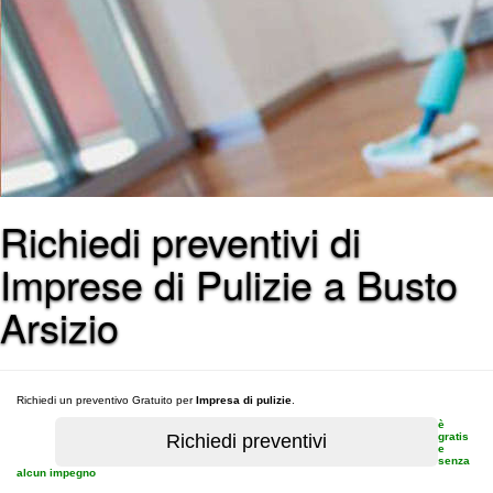
Richiedi preventivi di
Imprese di Pulizie a Busto
Arsizio
Richiedi un preventivo Gratuito per
Impresa di pulizie
.
è
gratis
e
senza
alcun impegno