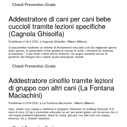
Chiedi Preventivo Gratis
Addestratore di cani per cani bebe
cuccioli tramite lezioni specifiche
(Cagnola Ghisolfa)
Pubblicato il 18-4-2021 a Cagnola Ghisolfa - Milano (Milano)
Ci piacerebbe trasferire un minimo di fondamenti educativi cosi da migliorare giorno
dopo giorno, in particolare come gestire la nanna di notte, i momenti di “estrema
eccitazione " e per finire i morsi anche dolorosi. Un sogno sarebbe anche la
gestione dei bisogni ma ci siamo quasi rassegnati. Grazie
Chiedi Preventivo Gratis
Addestratore cinofilo tramite lezioni
di gruppo con altri cani (La Fontana
Maciachini)
Pubblicato il 15-9-2021 a La Fontana Maciachini - Milano (Milano)
Ciao, siamo una coppia e abitiamo a dergano. Abbiamo un bulldog francese di 6
mesi di circa 12 kg e vorremmo educarlo un po' per poter girare con lui senza che ci
crei troppi problemi (abbaiare, tirare la corda, giocare con altri cani con troppa
irruenza, etc.). Grazie! massimo