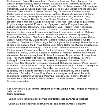
Boston terrier, Bóxer, Bracco tedesco, Bracco de Auvernia, Braco francese, Bracco
ungaro, Bracco italiano, Bracco tirolese, Bracco de Saint Germain, Bullmastiff, Can
de palleiro, Caniche, Cão da Serra da Estrela, Cão da Serra de Aires, Cão de Agua
Português, Cão de Castro Laboreiro, Cão de Fila de São Miguel, Chesapeake Bay
Retriever, Chihuahueño, Chinese Crested Dog, Chow chow, Clumber spaniel,
Cocker spaniel americano, Cocker spaniel inglese, Bracco de Weimar, Bull Terrier,
Bulldog americano, Bulldog francese, Bulldog inglese, Collie, Bearded collie,
Dachshund, Dalmata, Dandie Dinmont Terrier, Deerhound, Dobermann, Dogo
tedesco, Dogo argentino, Dogo de burdeos, Dogo del Tíbet, Dogo di guatemala,
English springer spaniel, Entlebucher, Épagneul bretón, Épagneul français,
Epagneul papillón, Hovawart, Husky siberiano, Jack Russell Terrier, Keeshond,
Kerry blue terrier, Komondor, Kuvasz, Labrador, Lakeland Terrier, Laekenois,
Landseer, Lebrel afgano, Leonberger, Wolfdog, Lhasa apso, Löwchen, Malinois,
Manchester terrier, Mastino afgano, Mastino del Pireneo, Mastino spagnolo,
Eurasier, Fila Brasileiro, Flat-Coated Retriever, Fox Terrier, Galgo spagnolo, Galgo
ungaro, Galgo inglese, Galgo italiano, Golden retriever, Gran danese, Gegar
colombiano, Greyhound, Grifón belga, Mastín inglese, Mastino napoletano, Mastino
tibetano, Mucuchies, Mudi, Nova Scotia Duck Tolling Retriever, Ovejero magallánico,
Pastore tedesco, Pastore belga, Pastore blanco svizzero, Pastore catalano,
Pastore croato, Pastore garaffiano, Pastore olandese, Pastore peruviano Chiribaya,
Pastore de Pirenei, Leonese Shepherd, Pastore di mallorca, Pastore maremmano-
abruzzese, Podenco portoghese, Pointer, Pomerania, Dogo canario, Pudelpointer,
Pug, Puli, Pumi, Rafeiro do Alentejo, Ratonero bodeguero andaluz, Ratonero
mallorquín, Ratonero valenciano, Rhodesian Ridgeback, Rottweiler, Saluki,
Samoyedo, San Bernardo, Schnauzer standard, Schnauzer gigante, Pastor vasco,
Pechinese, Pembroke Welsh Corgi, Galgo italiano, Perdiguero francese, Perdiguero
portoguese, Cimarrón uruguayo, Cane d’acqua americano, Cane d’acqua
spagnolo, cane d’acqua irlandese, cane d’acqua portoghese, cane d’acqua
mallorchino, Canadian Eskimo Dog, Cane da montagna dei Pirenei, Perro fino
colombiano, Shetland Sheepdog, Peruvian Hairless Dog, Phalène, Pinscher
tedesco, Pinscher miniatura, Pitbull, Podenco canario, Podenco ibicenco,
Schnauzer miniatura.
Con Cronoshare, puoi trovare
Istruttore per cani vicino a me
. I migliori servizi locali
della tua città.
Come funziona?
- Spiega la tua richiesta per il servizio di
Istruttore per cani Arese (Milano)
.
- Centinaia di professionisti di Istruttore per cani situati in Arese e dintorni