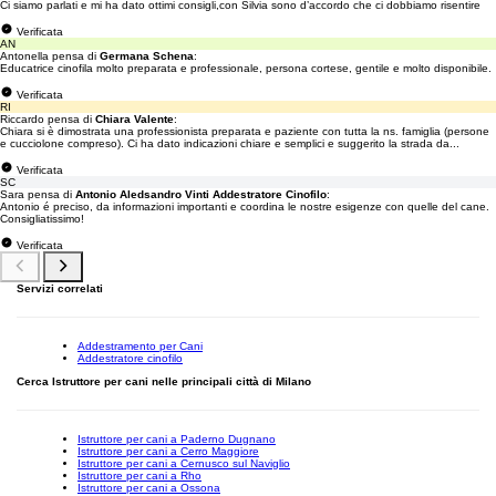
Ci siamo parlati e mi ha dato ottimi consigli,con Silvia sono d’accordo che ci dobbiamo risentire
Verificata
AN
Antonella pensa di
Germana Schena
:
Educatrice cinofila molto preparata e professionale, persona cortese, gentile e molto disponibile.
Verificata
RI
Riccardo pensa di
Chiara Valente
:
Chiara si è dimostrata una professionista preparata e paziente con tutta la ns. famiglia (persone
e cucciolone compreso). Ci ha dato indicazioni chiare e semplici e suggerito la strada da...
Verificata
SC
Sara pensa di
Antonio Aledsandro Vinti Addestratore Cinofilo
:
Antonio é preciso, da informazioni importanti e coordina le nostre esigenze con quelle del cane.
Consigliatissimo!
Verificata
Servizi correlati
Addestramento per Cani
Addestratore cinofilo
Cerca Istruttore per cani nelle principali città di Milano
Istruttore per cani a Paderno Dugnano
Istruttore per cani a Cerro Maggiore
Istruttore per cani a Cernusco sul Naviglio
Istruttore per cani a Rho
Istruttore per cani a Ossona