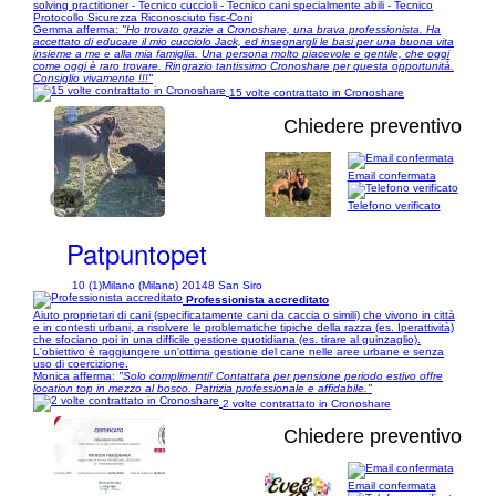
solving practitioner - Tecnico cuccioli - Tecnico cani specialmente abili - Tecnico
Protocollo Sicurezza Riconosciuto fisc-Coni
Gemma afferma:
"Ho trovato grazie a Cronoshare, una brava professionista. Ha
accettato di educare il mio cucciolo Jack, ed insegnargli le basi per una buona vita
insieme a me e alla mia famiglia. Una persona molto piacevole e gentile, che oggi
come oggi è raro trovare. Ringrazio tantissimo Cronoshare per questa opportunità.
Consiglio vivamente !!!"
15 volte contrattato in Cronoshare
Chiedere preventivo
Email confermata
1/4
Telefono verificato
Patpuntopet
10 (1)
Milano (Milano) 20148 San Siro
Professionista accreditato
Aiuto proprietari di cani (specificatamente cani da caccia o simili) che vivono in città
e in contesti urbani, a risolvere le problematiche tipiche della razza (es. Iperattività)
che sfociano poi in una difficile gestione quotidiana (es. tirare al guinzaglio).
L'obiettivo è raggiungere un'ottima gestione del cane nelle aree urbane e senza
uso di coercizione.
Monica afferma:
"Solo complimenti! Contattata per pensione periodo estivo offre
location top in mezzo al bosco. Patrizia professionale e affidabile."
2 volte contrattato in Cronoshare
Chiedere preventivo
Email confermata