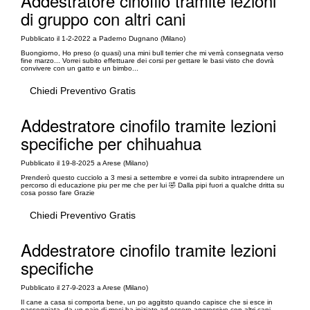
Addestratore cinofilo tramite lezioni
di gruppo con altri cani
Pubblicato il 1-2-2022 a Paderno Dugnano (Milano)
Buongiorno, Ho preso (o quasi) una mini bull terrier che mi verrà consegnata verso
fine marzo... Vorrei subito effettuare dei corsi per gettare le basi visto che dovrà
convivere con un gatto e un bimbo...
Chiedi Preventivo Gratis
Addestratore cinofilo tramite lezioni
specifiche per chihuahua
Pubblicato il 19-8-2025 a Arese (Milano)
Prenderò questo cucciolo a 3 mesi a settembre e vorrei da subito intraprendere un
percorso di educazione piu per me che per lui 🤣 Dalla pipi fuori a qualche dritta su
cosa posso fare Grazie
Chiedi Preventivo Gratis
Addestratore cinofilo tramite lezioni
specifiche
Pubblicato il 27-9-2023 a Arese (Milano)
Il cane a casa si comporta bene, un po aggitsto quando capisce che si esce in
passeggiata, da un paio di mesi ha iniziato ad essere aggressivo con altri cani,