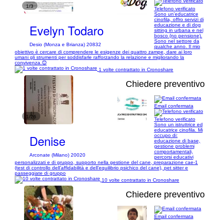
1/3
Telefono verificato
Sono un'educatrice
cinofila, offro servizi di
Evelyn Todaro
educazione e di dog
sitting in urbana e nel
bosco (no pensione).
Sono nel settore da
Desio (Monza e Brianza) 20832
qualche anno. Il mio
obiettivo è cercare di comprendere le esigenze dei quattro zampe, dare ai loro
umani gli strumenti per soddisfarle rafforzando la relazione e migliorando la
convivenza.😊
1 volte contrattato in Cronoshare
Chiedere preventivo
Email confermata
1/26
Telefono verificato
Sono un istruttrice ed
educatrice cinofila. Mi
Denise
occupo di:
educazione di base,
gestione problemi
comportamentali,
Arconate (Milano) 20020
percorsi educativi
personalizzati e di gruppo, supporto nella gestione del cane, preparazione cae-1
(test di controllo dell’affidabilità e dell’equilibrio psichico del cane), pet sitter e
passeggiate di gruppo
10 volte contrattato in Cronoshare
Chiedere preventivo
Email confermata