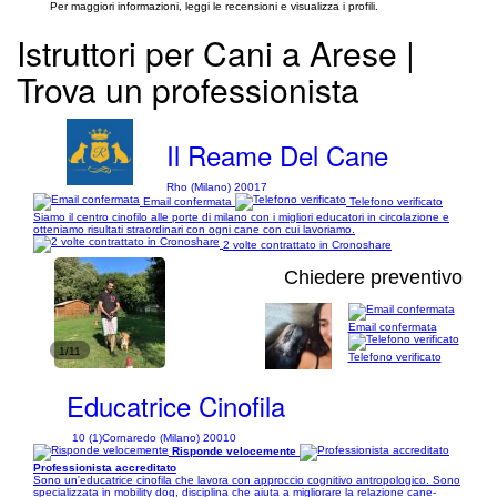
Per maggiori informazioni, leggi le recensioni e visualizza i profili.
Istruttori per Cani a Arese |
Trova un professionista
Il Reame Del Cane
Rho (Milano) 20017
Email confermata
Telefono verificato
Siamo il centro cinofilo alle porte di milano con i migliori educatori in circolazione e
otteniamo risultati straordinari con ogni cane con cui lavoriamo.
2 volte contrattato in Cronoshare
Chiedere preventivo
Email confermata
1/11
Telefono verificato
Educatrice Cinofila
10 (1)
Cornaredo (Milano) 20010
Risponde velocemente
Professionista accreditato
Sono un'educatrice cinofila che lavora con approccio cognitivo antropologico. Sono
specializzata in mobility dog, disciplina che aiuta a migliorare la relazione cane-