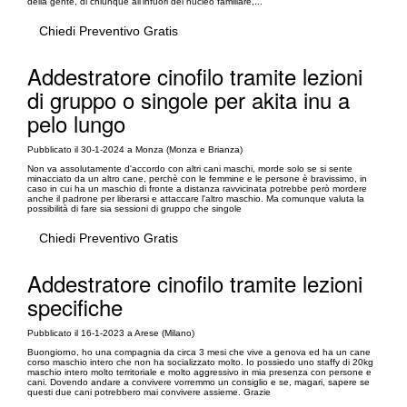
della gente, di chiunque all'infuori del nucleo familiare,...
Chiedi Preventivo Gratis
Addestratore cinofilo tramite lezioni
di gruppo o singole per akita inu a
pelo lungo
Pubblicato il 30-1-2024 a Monza (Monza e Brianza)
Non va assolutamente d'accordo con altri cani maschi, morde solo se si sente
minacciato da un altro cane, perchè con le femmine e le persone è bravissimo, in
caso in cui ha un maschio di fronte a distanza ravvicinata potrebbe però mordere
anche il padrone per liberarsi e attaccare l'altro maschio. Ma comunque valuta la
possibilità di fare sia sessioni di gruppo che singole
Chiedi Preventivo Gratis
Addestratore cinofilo tramite lezioni
specifiche
Pubblicato il 16-1-2023 a Arese (Milano)
Buongiorno, ho una compagnia da circa 3 mesi che vive a genova ed ha un cane
corso maschio intero che non ha socializzato molto. Io possiedo uno staffy di 20kg
maschio intero molto territoriale e molto aggressivo in mia presenza con persone e
cani. Dovendo andare a convivere vorremmo un consiglio e se, magari, sapere se
questi due cani potrebbero mai convivere assieme. Grazie