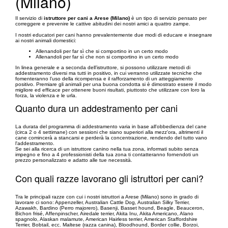
(Milano)
Il servizio di
istruttore per cani a Arese (Milano)
è un tipo di servizio pensato per
correggere e prevenire le cattive abitudini dei nostri amici a quattro zampe.
I nostri educatori per cani hanno prevalentemente due modi di educare e insegnare
ai nostri animali domestici:
Allenandoli per far sì che si comportino in un certo modo
Allenandoli per far sì che non si comportino in un certo modo
In linea generale e a seconda dell’istruttore, si possono utilizzare metodi di
addestramento diversi ma tutti in positivo, in cui verranno utilizzate tecniche che
fomenteranno l’uso della ricompensa e il rafforzamento di un atteggiamento
positivo. Premiare gli animali per una buona condotta si è dimostrato essere il modo
migliore ed efficace per ottenere buoni risultati, piuttosto che utilizzare con loro la
forza, la violenza e le urla.
Quanto dura un addestramento per cani
La durata del programma di addestramento varia in base all'obbedienza del cane
(circa 2 o 4 settimane) con sessioni che siano superiori alla mezz'ora, altrimenti il
cane comincerà a stancarsi e perderà la concentrazione, rendendo del tutto vano
l'addestramento.
Se sei alla ricerca di un istruttore canino nella tua zona, informati subito senza
impegno e fino a 4 professionisti della tua zona ti contatteranno fornendoti un
prezzo personalizzato e adatto alle tue necessità.
Con quali razze lavorano gli istruttori per cani?
Tra le principali razze con cui i nostri istruttori a Arese (Milano) sono in grado di
lavorare ci sono: Appenzeller, Australian Cattle Dog, Australian Silky Terrier,
Azawakh, Bardino (Perro majorero), Basenji, Basset hound, Beagle, Beauceron,
Bichon frisé, Affenpinscher, Airedale terrier, Akita Inu, Akita Americano, Alano
spagnolo, Alaskan malamute, American Hairless terrier, American Staffordshire
Terrier, Bobtail, ecc. Maltese (razza canina), Bloodhound, Border collie, Borzoi,