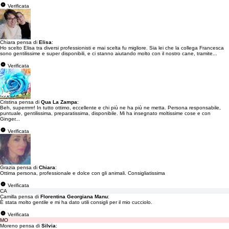
Verificata
Chiara pensa di
Elisa
:
Ho scelto Elisa tra diversi professionisti e mai scelta fu migliore. Sia lei che la collega Francesca
sono gentilissime e super disponibili, e ci stanno aiutando molto con il nostro cane, tramite...
Verificata
Cristina pensa di
Qua La Zampa
:
Beh, superrrrrr! In tutto ottimo, eccellente e chi più ne ha più ne metta. Persona responsabile,
puntuale, gentilissima, preparatissima, disponibile. Mi ha insegnato moltissime cose e con
Ginger...
Verificata
Grazia pensa di
Chiara
:
Ottima persona, professionale e dolce con gli animali. Consigliatissima
Verificata
CA
Camilla pensa di
Florentina Georgiana Manu
:
È stata molto gentile e mi ha dato utili consigli per il mio cucciolo.
Verificata
MO
Moreno pensa di
Silvia
: