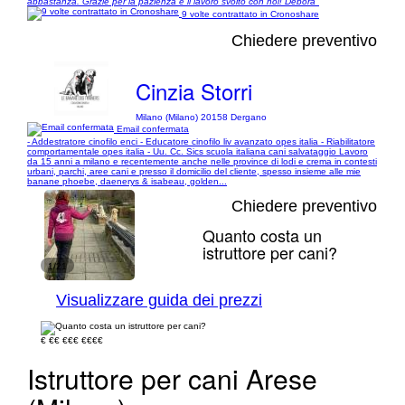
abbastanza. Grazie per la pazienza e il lavoro svolto con noi! Debora"
9 volte contrattato in Cronoshare
Chiedere preventivo
Cinzia Storri
Milano (Milano) 20158 Dergano
Email confermata
- Addestratore cinofilo enci - Educatore cinofilo liv avanzato opes italia - Riabilitatore
comportamentale opes italia - Uu. Cc. Sics scuola italiana cani salvataggio Lavoro
da 15 anni a milano e recentemente anche nelle province di lodi e crema in contesti
urbani, parchi, aree cani e presso il domicilio del cliente, spesso insieme alle mie
banane phoebe, daenerys & isabeau, golden...
Chiedere preventivo
Quanto costa un
istruttore per cani?
1/21
Visualizzare guida dei prezzi
€
€€
€€€
€€€€
Istruttore per cani Arese