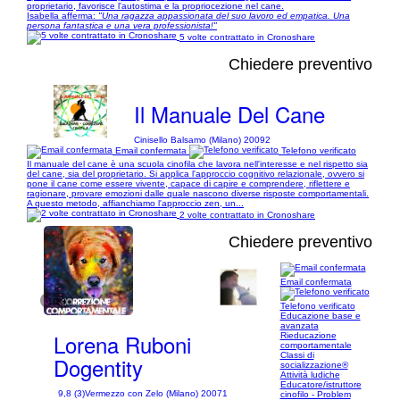
proprietario, favorisce l'autostima e la propriocezione nel cane.
Isabella afferma:
"Una ragazza appassionata del suo lavoro ed empatica. Una
persona fantastica e una vera professionista!"
5 volte contrattato in Cronoshare
Chiedere preventivo
Il Manuale Del Cane
Cinisello Balsamo (Milano) 20092
Email confermata
Telefono verificato
Il manuale del cane è una scuola cinofila che lavora nell'interesse e nel rispetto sia
del cane, sia del proprietario. Si applica l'approccio cognitivo relazionale, ovvero si
pone il cane come essere vivente, capace di capire e comprendere, riflettere e
ragionare, provare emozioni dalle quale nascono diverse risposte comportamentali.
A questo metodo, affianchiamo l'approccio zen, un...
2 volte contrattato in Cronoshare
Chiedere preventivo
Email confermata
1/18
Telefono verificato
Educazione base e
avanzata
Lorena Ruboni
Rieducazione
comportamentale
Classi di
Dogentity
socializzazione®
Attività ludiche
Educatore/istruttore
9,8 (3)
Vermezzo con Zelo (Milano) 20071
cinofilo - Problem