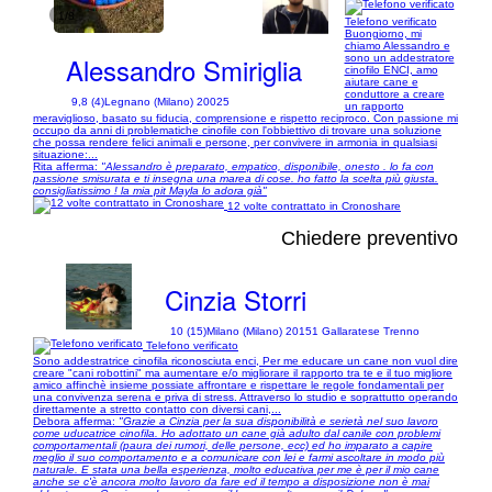
1/8
Telefono verificato
Buongiorno, mi
chiamo Alessandro e
Alessandro Smiriglia
sono un addestratore
cinofilo ENCI, amo
aiutare cane e
conduttore a creare
9,8 (4)
Legnano (Milano) 20025
un rapporto
meraviglioso, basato su fiducia, comprensione e rispetto reciproco. Con passione mi
occupo da anni di problematiche cinofile con l'obbiettivo di trovare una soluzione
che possa rendere felici animali e persone, per convivere in armonia in qualsiasi
situazione:...
Rita afferma:
"Alessandro è preparato, empatico, disponibile, onesto . lo fa con
passione smisurata e ti insegna una marea di cose. ho fatto la scelta più giusta.
consigliatissimo ! la mia pit Mayla lo adora già"
12 volte contrattato in Cronoshare
Chiedere preventivo
Cinzia Storri
10 (15)
Milano (Milano) 20151 Gallaratese Trenno
Telefono verificato
Sono addestratrice cinofila riconosciuta enci, Per me educare un cane non vuol dire
creare "cani robottini" ma aumentare e/o migliorare il rapporto tra te e il tuo migliore
amico affinchè insieme possiate affrontare e rispettare le regole fondamentali per
una convivenza serena e priva di stress. Attraverso lo studio e soprattutto operando
direttamente a stretto contatto con diversi cani,...
Debora afferma:
"Grazie a Cinzia per la sua disponibilità e serietà nel suo lavoro
come uducatrice cinofila. Ho adottato un cane già adulto dal canile con problemi
comportamentali (paura dei rumori, delle persone, ecc) ed ho imparato a capire
meglio il suo comportamento e a comunicare con lei e farmi ascoltare in modo più
naturale. E stata una bella esperienza, molto educativa per me è per il mio cane
anche se c'è ancora molto lavoro da fare ed il tempo a disposizione non è mai