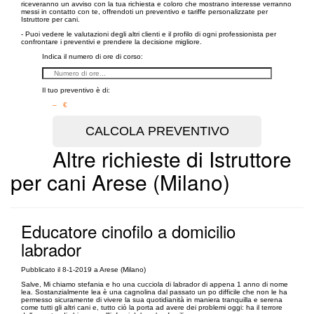
riceveranno un avviso con la tua richiesta e coloro che mostrano interesse verranno
messi in contatto con te, offrendoti un preventivo e tariffe personalizzate per
Istruttore per cani.
- Puoi vedere le valutazioni degli altri clienti e il profilo di ogni professionista per
confrontare i preventivi e prendere la decisione migliore.
Indica il numero di ore di corso:
Il tuo preventivo è di:
– €
Altre richieste di Istruttore
per cani Arese (Milano)
Educatore cinofilo a domicilio
labrador
Pubblicato il 8-1-2019 a Arese (Milano)
Salve, Mi chiamo stefania e ho una cucciola di labrador di appena 1 anno di nome
lea. Sostanzialmente lea è una cagnolina dal passato un po difficile che non le ha
permesso sicuramente di vivere la sua quotidianità in maniera tranquilla e serena
come tutti gli altri cani e, tutto ciò la porta ad avere dei problemi oggi: ha il terrore