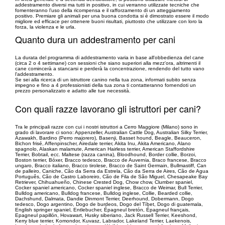
addestramento diversi ma tutti in positivo, in cui verranno utilizzate tecniche che
fomenteranno l’uso della ricompensa e il rafforzamento di un atteggiamento
positivo. Premiare gli animali per una buona condotta si è dimostrato essere il modo
migliore ed efficace per ottenere buoni risultati, piuttosto che utilizzare con loro la
forza, la violenza e le urla.
Quanto dura un addestramento per cani
La durata del programma di addestramento varia in base all'obbedienza del cane
(circa 2 o 4 settimane) con sessioni che siano superiori alla mezz'ora, altrimenti il
cane comincerà a stancarsi e perderà la concentrazione, rendendo del tutto vano
l'addestramento.
Se sei alla ricerca di un istruttore canino nella tua zona, informati subito senza
impegno e fino a 4 professionisti della tua zona ti contatteranno fornendoti un
prezzo personalizzato e adatto alle tue necessità.
Con quali razze lavorano gli istruttori per cani?
Tra le principali razze con cui i nostri istruttori a Cerro Maggiore (Milano) sono in
grado di lavorare ci sono: Appenzeller, Australian Cattle Dog, Australian Silky Terrier,
Azawakh, Bardino (Perro majorero), Basenji, Basset hound, Beagle, Beauceron,
Bichon frisé, Affenpinscher, Airedale terrier, Akita Inu, Akita Americano, Alano
spagnolo, Alaskan malamute, American Hairless terrier, American Staffordshire
Terrier, Bobtail, ecc. Maltese (razza canina), Bloodhound, Border collie, Borzoi,
Boston terrier, Bóxer, Bracco tedesco, Bracco de Auvernia, Braco francese, Bracco
ungaro, Bracco italiano, Bracco tirolese, Bracco de Saint Germain, Bullmastiff, Can
de palleiro, Caniche, Cão da Serra da Estrela, Cão da Serra de Aires, Cão de Agua
Português, Cão de Castro Laboreiro, Cão de Fila de São Miguel, Chesapeake Bay
Retriever, Chihuahueño, Chinese Crested Dog, Chow chow, Clumber spaniel,
Cocker spaniel americano, Cocker spaniel inglese, Bracco de Weimar, Bull Terrier,
Bulldog americano, Bulldog francese, Bulldog inglese, Collie, Bearded collie,
Dachshund, Dalmata, Dandie Dinmont Terrier, Deerhound, Dobermann, Dogo
tedesco, Dogo argentino, Dogo de burdeos, Dogo del Tíbet, Dogo di guatemala,
English springer spaniel, Entlebucher, Épagneul bretón, Épagneul français,
Epagneul papillón, Hovawart, Husky siberiano, Jack Russell Terrier, Keeshond,
Kerry blue terrier, Komondor, Kuvasz, Labrador, Lakeland Terrier, Laekenois,