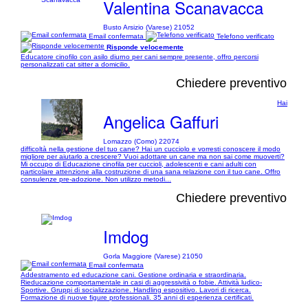
Valentina Scanavacca
Busto Arsizio (Varese) 21052
Email confermata
Telefono verificato
Risponde velocemente
Educatore cinofilo con asilo diurno per cani sempre presente, offro percorsi
personalizzati cat sitter a domicilio.
Chiedere preventivo
Hai
Angelica Gaffuri
Lomazzo (Como) 22074
difficoltà nella gestione del tuo cane? Hai un cucciolo e vorresti conoscere il modo
migliore per aiutarlo a crescere? Vuoi adottare un cane ma non sai come muoverti?
Mi occupo di Educazione cinofila per cuccioli, adolescenti e cani adulti con
particolare attenzione alla costruzione di una sana relazione con il tuo cane. Offro
consulenze pre-adozione. Non utilizzo metodi...
Chiedere preventivo
Imdog
Gorla Maggiore (Varese) 21050
Email confermata
Addestramento ed educazione cani. Gestione ordinaria e straordinaria.
Rieducazione comportamentale in casi di aggressività o fobie. Attività ludico-
Sportive. Gruppi di socializzazione. Handling espositivo. Lavori di ricerca.
Formazione di nuove figure professionali. 35 anni di esperienza certificati.