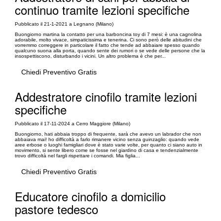
continuo tramite lezioni specifiche
Pubblicato il 21-1-2021 a Legnano (Milano)
Buongiorno martina la contatto per una barboncina toy di 7 mesi: è una cagnolina
adorabile, molto vivace, simpaticissima e tenerina. Ci sono però delle abitudini che
vorremmo correggere in particolare il fatto che tende ad abbaiare spesso quando
qualcuno suona alla porta, quando sente dei rumori o se vede delle persone che la
insospettiscono, disturbando i vicini. Un altro problema è che per...
Chiedi Preventivo Gratis
Addestratore cinofilo tramite lezioni
specifiche
Pubblicato il 17-11-2024 a Cerro Maggiore (Milano)
Buongiorno, hati abbaia troppo di frequente, sarà che avevo un labrador che non
abbaiava mai! ho difficoltà a farlo rimanere vicino senza guinzaglio: quando vede
aree erbose o luoghi famigliari dove è stato varie volte, per quanto ci siano auto in
movimento, si sente libero come se fosse nel giardino di casa e tendenzialmente
trovo difficoltà nel fargli rispettare i comandi. Mia figlia...
Chiedi Preventivo Gratis
Educatore cinofilo a domicilio
pastore tedesco