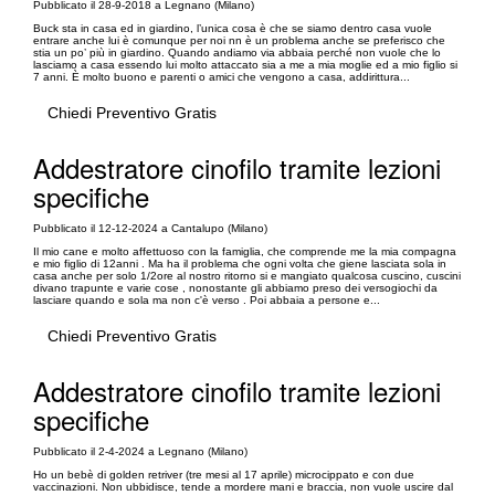
Pubblicato il 28-9-2018 a Legnano (Milano)
Buck sta in casa ed in giardino, l’unica cosa è che se siamo dentro casa vuole
entrare anche lui è comunque per noi nn è un problema anche se preferisco che
stia un po’ più in giardino. Quando andiamo via abbaia perché non vuole che lo
lasciamo a casa essendo lui molto attaccato sia a me a mia moglie ed a mio figlio si
7 anni. È molto buono e parenti o amici che vengono a casa, addirittura...
Chiedi Preventivo Gratis
Addestratore cinofilo tramite lezioni
specifiche
Pubblicato il 12-12-2024 a Cantalupo (Milano)
Il mio cane e molto affettuoso con la famiglia, che comprende me la mia compagna
e mio figlio di 12anni . Ma ha il problema che ogni volta che giene lasciata sola in
casa anche per solo 1/2ore al nostro ritorno si e mangiato qualcosa cuscino, cuscini
divano trapunte e varie cose , nonostante gli abbiamo preso dei versogiochi da
lasciare quando e sola ma non c'è verso . Poi abbaia a persone e...
Chiedi Preventivo Gratis
Addestratore cinofilo tramite lezioni
specifiche
Pubblicato il 2-4-2024 a Legnano (Milano)
Ho un bebè di golden retriver (tre mesi al 17 aprile) microcippato e con due
vaccinazioni. Non ubbidisce, tende a mordere mani e braccia, non vuole uscire dal