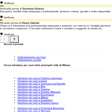
Verificata
AN
Antonella pensa di
Germana Schena
:
Educatrice cinofila molto preparata e professionale, persona cortese, gentile e molto disponibile.
Verificata
RI
Riccardo pensa di
Chiara Valente
:
Chiara si è dimostrata una professionista preparata e paziente con tutta la ns. famiglia (persone
e cucciolone compreso). Ci ha dato indicazioni chiare e semplici e suggerito la strada da...
Verificata
Servizi correlati
Addestramento per Cani
Addestratore cinofilo
Cerca Istruttore per cani nelle principali città di Milano
Istruttore per cani a Paderno Dugnano
Istruttore per cani a Arese
Istruttore per cani a Cernusco sul Naviglio
Istruttore per cani a Rho
Istruttore per cani a Ossona
Istruttore per cani a Settimo Milanese
Istruttore per cani a Buccinasco
Istruttore per cani a Milano
Istruttore per cani a Parabiago
Istruttore per cani a Romano banco
Istruttore per cani a Peschiera Borromeo
Istruttore per cani a Mezzate