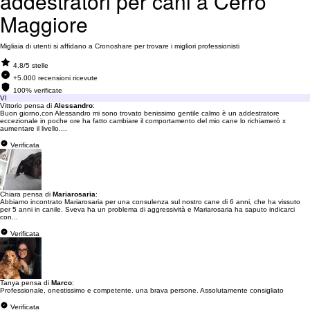
addestratori per cani a Cerro
Maggiore
Migliaia di utenti si affidano a Cronoshare per trovare i migliori professionisti
4.8/5 stelle
+5.000 recensioni ricevute
100% verificate
VI
Vittorio pensa di
Alessandro
:
Buon giorno,con Alessandro mi sono trovato benissimo gentile calmo è un addestratore
eccezionale in poche ore ha fatto cambiare il comportamento del mio cane lo richiamerò x
aumentare il livello....
Verificata
Chiara pensa di
Mariarosaria
:
Abbiamo incontrato Mariarosaria per una consulenza sul nostro cane di 6 anni, che ha vissuto
per 5 anni in canile. Sveva ha un problema di aggressività e Mariarosaria ha saputo indicarci
con...
Verificata
Tanya pensa di
Marco
:
Professionale, onestissimo e competente. una brava persone. Assolutamente consigliato
Verificata