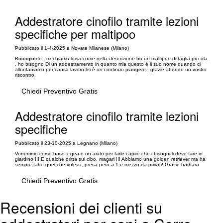
Addestratore cinofilo tramite lezioni
specifiche per maltipoo
Pubblicato il 1-4-2025 a Novate Milanese (Milano)
Buongiorno , mi chiamo luisa come nella descrizione ho un maltipoo di taglia piccola
, ho bisogno Di un addestramento in quanto mia questo è il suo nome quando ci
allontaniamo per causa lavoro lei è un continuo piangere , grazie attendo un vostro
riscontro.
Chiedi Preventivo Gratis
Addestratore cinofilo tramite lezioni
specifiche
Pubblicato il 23-10-2025 a Legnano (Milano)
Vorremmo corso base x gea e un aiuto per farle capire che i bisogni li deve fare in
giardino !!! E qualche dritta sul cibo, magari !!! Abbiamo una golden retriever ma ha
sempre fatto quel che voleva, presa però a 1 e mezzo da privati! Grazie barbara
Chiedi Preventivo Gratis
Recensioni dei clienti su