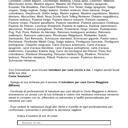
Landseer, Lebrel afgano, Leonberger, Wolfdog, Lhasa apso, Löwchen, Malinois,
Manchester terrier, Mastino afgano, Mastino del Pireneo, Mastino spagnolo,
Eurasier, Fila Brasileiro, Flat-Coated Retriever, Fox Terrier, Galgo spagnolo, Galgo
ungaro, Galgo inglese, Galgo italiano, Golden retriever, Gran danese, Gegar
colombiano, Greyhound, Grifón belga, Mastín inglese, Mastino napoletano, Mastino
tibetano, Mucuchies, Mudi, Nova Scotia Duck Tolling Retriever, Ovejero magallánico,
Pastore tedesco, Pastore belga, Pastore blanco svizzero, Pastore catalano,
Pastore croato, Pastore garaffiano, Pastore olandese, Pastore peruviano Chiribaya,
Pastore de Pirenei, Leonese Shepherd, Pastore di mallorca, Pastore maremmano-
abruzzese, Podenco portoghese, Pointer, Pomerania, Dogo canario, Pudelpointer,
Pug, Puli, Pumi, Rafeiro do Alentejo, Ratonero bodeguero andaluz, Ratonero
mallorquín, Ratonero valenciano, Rhodesian Ridgeback, Rottweiler, Saluki,
Samoyedo, San Bernardo, Schnauzer standard, Schnauzer gigante, Pastor vasco,
Pechinese, Pembroke Welsh Corgi, Galgo italiano, Perdiguero francese, Perdiguero
portoguese, Cimarrón uruguayo, Cane d’acqua americano, Cane d’acqua
spagnolo, cane d’acqua irlandese, cane d’acqua portoghese, cane d’acqua
mallorchino, Canadian Eskimo Dog, Cane da montagna dei Pirenei, Perro fino
colombiano, Shetland Sheepdog, Peruvian Hairless Dog, Phalène, Pinscher
tedesco, Pinscher miniatura, Pitbull, Podenco canario, Podenco ibicenco,
Schnauzer miniatura.
Con Cronoshare, puoi trovare
Istruttore per cani vicino a me
. I migliori servizi locali
della tua città.
Come funziona?
- Spiega la tua richiesta per il servizio di
Istruttore per cani Cerro Maggiore
(Milano)
.
- Centinaia di professionisti di Istruttore per cani situati in Cerro Maggiore e dintorni
riceveranno un avviso con la tua richiesta e coloro che mostrano interesse verranno
messi in contatto con te, offrendoti un preventivo e tariffe personalizzate per
Istruttore per cani.
- Puoi vedere le valutazioni degli altri clienti e il profilo di ogni professionista per
confrontare i preventivi e prendere la decisione migliore.
Indica il numero di ore di corso: