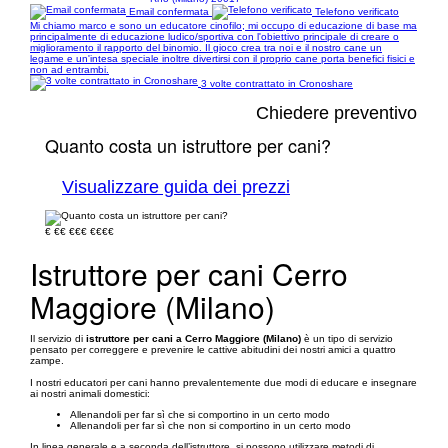
Email confermata
Telefono verificato
Mi chiamo marco e sono un educatore cinofilo; mi occupo di educazione di base ma
principalmente di educazione ludico/sportiva con l'obiettivo principale di creare o
miglioramento il rapporto del binomio. Il gioco crea tra noi e il nostro cane un
legame e un'intesa speciale inoltre divertirsi con il proprio cane porta benefici fisici e
non ad entrambi.
3 volte contrattato in Cronoshare
Chiedere preventivo
Quanto costa un istruttore per cani?
Visualizzare guida dei prezzi
€
€€
€€€
€€€€
Istruttore per cani Cerro
Maggiore (Milano)
Il servizio di
istruttore per cani a Cerro Maggiore (Milano)
è un tipo di servizio
pensato per correggere e prevenire le cattive abitudini dei nostri amici a quattro
zampe.
I nostri educatori per cani hanno prevalentemente due modi di educare e insegnare
ai nostri animali domestici:
Allenandoli per far sì che si comportino in un certo modo
Allenandoli per far sì che non si comportino in un certo modo
In linea generale e a seconda dell’istruttore, si possono utilizzare metodi di