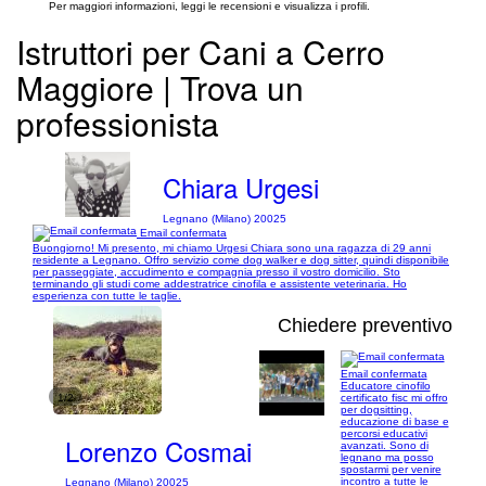
Per maggiori informazioni, leggi le recensioni e visualizza i profili.
Istruttori per Cani a Cerro
Maggiore | Trova un
professionista
Chiara Urgesi
Legnano (Milano) 20025
Email confermata
Buongiorno! Mi presento, mi chiamo Urgesi Chiara sono una ragazza di 29 anni
residente a Legnano. Offro servizio come dog walker e dog sitter, quindi disponibile
per passeggiate, accudimento e compagnia presso il vostro domicilio. Sto
terminando gli studi come addestratrice cinofila e assistente veterinaria. Ho
esperienza con tutte le taglie.
Chiedere preventivo
Email confermata
Educatore cinofilo
1/2
certificato fisc mi offro
per dogsitting,
educazione di base e
percorsi educativi
Lorenzo Cosmai
avanzati. Sono di
legnano ma posso
spostarmi per venire
incontro a tutte le
Legnano (Milano) 20025