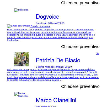
Chiedere preventivo
Dogvoice
Parabiago (Milano) 20015
Email confermata
Educatore cinofilo con approccio cognitivo zooantropologico, Amiamo costruire
rapporti solidi tra cani e umani, regole e autocontrollo sono fondamentali No
coercizione No inibizioni Il tutto è possibile senza usare approcci che rovinano il
cane, il cane ha bisogno di una guida e deve imparare a fidarsi di chi dirige la
leadership.
Chiedere preventivo
Se
Patrizia De Blasio
Settimo Milanese (Milano) 20019
stai cercando un supporto professionale per migliorare il comportamento del tuo
cane o per avviarlo a un percorso di addestramento, sei nel posto giusto! Sono [il
tuo nome], istruttore cinofilo comportamentale e addestratore certificato ENCI, con
anni di esperienza nel campo della cinofilia e una forte passione per il benessere e
la corretta educazione dei nostri amici a quattro...
Chiedere preventivo
Marco Gianellini
Rho (Milano) 20017