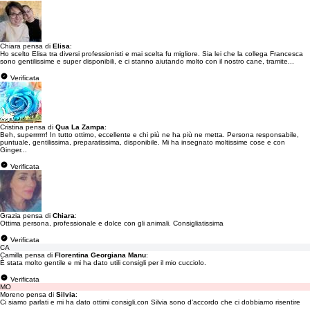
Chiara pensa di
Elisa
:
Ho scelto Elisa tra diversi professionisti e mai scelta fu migliore. Sia lei che la collega Francesca
sono gentilissime e super disponibili, e ci stanno aiutando molto con il nostro cane, tramite...
Verificata
Cristina pensa di
Qua La Zampa
:
Beh, superrrrrr! In tutto ottimo, eccellente e chi più ne ha più ne metta. Persona responsabile,
puntuale, gentilissima, preparatissima, disponibile. Mi ha insegnato moltissime cose e con
Ginger...
Verificata
Grazia pensa di
Chiara
:
Ottima persona, professionale e dolce con gli animali. Consigliatissima
Verificata
CA
Camilla pensa di
Florentina Georgiana Manu
:
È stata molto gentile e mi ha dato utili consigli per il mio cucciolo.
Verificata
MO
Moreno pensa di
Silvia
:
Ci siamo parlati e mi ha dato ottimi consigli,con Silvia sono d’accordo che ci dobbiamo risentire