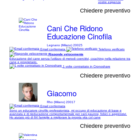
vostre esigenze
Chiedere preventivo
Cani Che Ridono
Educazione Cinofila
Legnano (Milano) 20025
Email confermata
Telefono verificato
Risponde velocemente
Educazione del cane senza l’utilizzo di metodi coercitivi, coaching nella relazione tra
cane e proprietario.
1 volte contrattato in Cronoshare
Chiedere preventivo
Giacomo
Rho (Milano) 20017
Email confermata
Sono un educatore cinofilo professionista, mi occupo di educazione di base e
avanzata e di rieducazione comportamentale per cani paurosi, fobici o aggressivi.
Ho aiutato più di 64 famiglie a migliorare la propria vita col cane
Chiedere preventivo