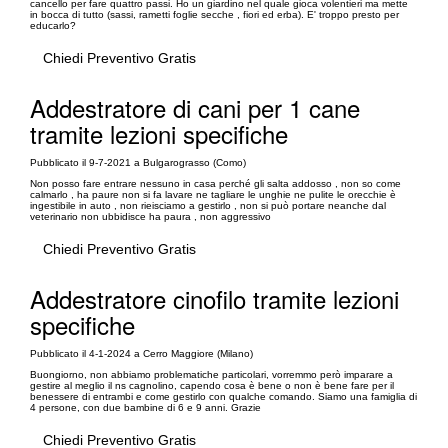
cancello per fare quattro passi. Ho un giardino nel quale gioca volentieri ma mette
in bocca di tutto (sassi, rametti foglie secche , fiori ed erba). E' troppo presto per
educarlo?
Chiedi Preventivo Gratis
Addestratore di cani per 1 cane
tramite lezioni specifiche
Pubblicato il 9-7-2021 a Bulgarograsso (Como)
Non posso fare entrare nessuno in casa perché gli salta addosso , non so come
calmarlo , ha paure non si fa lavare ne tagliare le unghie ne pulite le orecchie è
ingestibile in auto , non rieisciamo a gestirlo , non si può portare neanche dal
veterinario non ubbidisce ha paura , non aggressivo
Chiedi Preventivo Gratis
Addestratore cinofilo tramite lezioni
specifiche
Pubblicato il 4-1-2024 a Cerro Maggiore (Milano)
Buongiorno, non abbiamo problematiche particolari, vorremmo però imparare a
gestire al meglio il ns cagnolino, capendo cosa è bene o non è bene fare per il
benessere di entrambi e come gestirlo con qualche comando. Siamo una famiglia di
4 persone, con due bambine di 6 e 9 anni. Grazie
Chiedi Preventivo Gratis