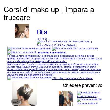
Corsi di make up | Impara a
truccare
Rita
9,8 (63)
|
Torino (Torino) 10125 San Salvario
Email confermata
Telefono verificato
Risponde velocemente
Ho frequentato le migliori scuole di make up e acconciatura a Roma e svolgo
questo lavoro con tanta passione da 10 anni. Potete dare un'occhiata ai miei lavori
anche nella mia pagina Instagram rdf_makeupartist .
Martina afferma:
"Poche e sincere parole per descrivere un'esperienza perfetta in
questa meraviglioso giorno. Rita super simpatica, attenta, precisissima e molto
professionali! Tutte qualità umane, prima ancora che lavorative, che sono alla base
per la buona riuscita di un matrimonio. Grazie ancora per averci accompagnati nel
nostro magico giorno! Martina e Andrea"
216 volte contrattato in Cronoshare
Chiedere preventivo
Email confermata
1/17
Telefono verificato