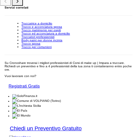
Servizi correlati
Truccatrice a domicilio
Trucco e acconciatura sposa
Trucco matrimonio per ospiti
Trucco ed acconciatura a domicilio
Truccatori professionisti
Body paint per donne incinta
Trucco sposa
Trucco per comunioni
Su Cronoshare troverai i migliori professionisti di Corsi di make up | Impara a truccare.
Richiedi un preventivo e fino a 4 professionisti della tua zona ti contatteranno entro poche
ore.
Vuoi lavorare con noi?
Registrati Gratis
Chiedi un Preventivo Gratuito