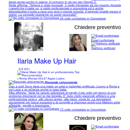
stessi servizi anche in salone. A Legnano in via per san Giorgio 2.
Giulia afferma:
"Simona è stata puntuale, è molto preparata sia per quanto riguarda
i capelli che il make up, è molto professionale e scrupolosa ed è anche
attrzzatissima ti porta a casa una vera e propria coccola. Il rapporto qualità prezzo è
ottimo. La consiglio vivamente se avete necessità!"
94 volte contrattato in Cronoshare
Chiedere preventivo
Email confermata
1/46
Telefono verificato
Ilaria Make Up Hair
9,8 (41)
| Roma (Roma) 00147 Appio-Latino
Risponde velocemente
Ciao a tutti! Sono Ilaria una make up artist e hairstylist certificata. Lavoro a Roma e
nel Lazio e su richiesta anche in tutta Italia.
Alba afferma:
"Ilaria ha saputo valorizzare al meglio il mio volto nel giorno di una
cerimonia importante per la mia famiglia. E' stato molto piacevole affidarsi a una
professionista seria e, allo stesso tempo, alla mano, come lei. La ricontatterò
sicuramente per future occasioni e la consiglio a chiunque cerchi una Makeup artist
affidabile, gentile e bravissima."
72 volte contrattato in Cronoshare
Chiedere preventivo