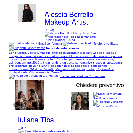
Alessia Borrello
Makeup Artist
10 (4)
| Chieri (Torino) 10023
Email confermata
Telefono verificato
Risponde velocemente
Sono Alessia Borrello, makeup artist specializzata nel settore wedding, moda e
fotografia. Il mio avvicinamento al mondo del trucco è iniziato da bambina, quando
truccavo per gioco le mie amiche. Con il tempo, questa passione è cresciuta,
spingendomi nel 2019 a intraprendere un percorso formativo presso un’accademia
professionale, dove ho avuto l’opportunità di apprendere e perfezionare...
Laura afferma:
"Molto soddisfatta, Alessia è stata molto gentile, disponibile e
professionale. Ottimo servizio. Grazie!"
8 volte contrattato in Cronoshare
Chiedere preventivo
Email confermata
1/13
Telefono verificato
Iuliana Tiba
10 (6)