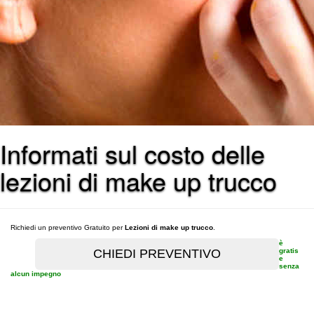
Informati sul costo delle
lezioni di make up trucco
Richiedi un preventivo Gratuito per
Lezioni di make up trucco
.
è
gratis
e
senza
alcun impegno