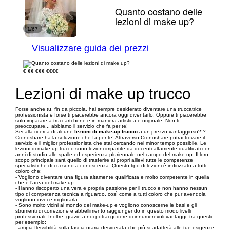
Quanto costano delle
lezioni di make up?
1/67
Visualizzare guida dei prezzi
€
€€
€€€
€€€€
Lezioni di make up trucco
Forse anche tu, fin da piccola, hai sempre desiderato diventare una truccatrice
professionista e forse ti piacerebbe ancora oggi diventarlo. Oppure ti piacerebbe
solo imparare a truccarti bene e in maniera artistica e originale. Non ti
preoccupare... abbiamo il servizio che fa per te!
Sei alla ricerca di alcune
lezioni di make-up trucco
a un prezzo vantaggioso?!?
Cronoshare ha la soluzione che fa per te! Attraverso Cronoshare potrai trovare il
servizio e il miglior professionista che stai cercando nel minor tempo possibile. Le
lezioni di make-up trucco sono lezioni impartite da docenti altamente qualificati con
anni di studio alle spalle ed esperienza pluriennale nel campo del make-up. Il loro
scopo principale sarà quello di trasferire ai propri allievi tutte le competenze
specialistiche di cui sono a conoscenza. Questo tipo di lezioni è indirizzato a tutti
coloro che:
- Vogliono diventare una figura altamente qualificata e molto competente in quella
che è l’area del make-up.
- Hanno riscoperto una vera e propria passione per il trucco e non hanno nessun
tipo di competenza tecnica a riguardo, così come a tutti coloro che pur avendola
vogliono invece migliorarla.
- Sono molto vicini al mondo del make-up e vogliono conoscerne le basi e gli
strumenti di correzione e abbellimento raggiungendo in questo modo livelli
professionali. Inoltre, grazie a noi potrai godere di innumerevoli vantaggi, tra questi
per esempio:
- ampia flessibilità sulla fascia oraria desiderata che più si adatterà alle tue esigenze