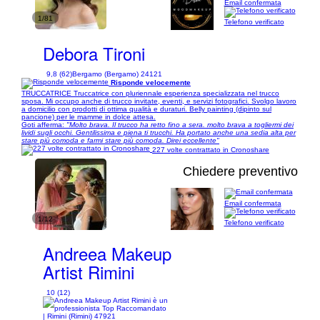
Email confermata
1/81
Telefono verificato
Debora Tironi
9,8 (62)
Bergamo (Bergamo) 24121
Risponde velocemente
TRUCCATRICE Truccatrice con pluriennale esperienza specializzata nel trucco
sposa. Mi occupo anche di trucco invitate, eventi, e servizi fotografici. Svolgo lavoro
a domicilio con prodotti di ottima qualità e duraturi. Belly painting (dipinto sul
pancione) per le mamme in dolce attesa.
Goti afferma:
"Molto brava. Il trucco ha retto fino a sera. molto brava a togliermi dei
lividi sugli occhi. Gentilissima e piena ti trucchi. Ha portato anche una sedia alta per
stare più comoda e farmi stare più comoda. Direi eccellente"
227 volte contrattato in Cronoshare
Chiedere preventivo
Email confermata
1/12
Telefono verificato
Andreea Makeup
Artist Rimini
10 (12)
| Rimini (Rimini) 47921