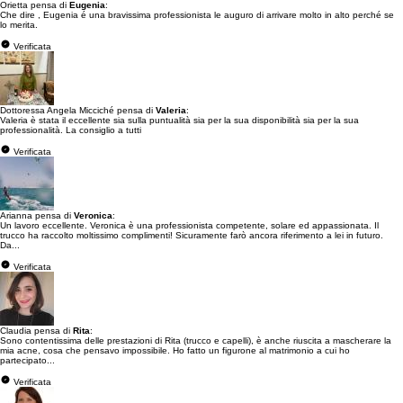
Orietta pensa di
Eugenia
:
Che dire , Eugenia é una bravissima professionista le auguro di arrivare molto in alto perché se
lo merita.
Verificata
Dottoressa Angela Micciché pensa di
Valeria
:
Valeria è stata il eccellente sia sulla puntualità sia per la sua disponibilità sia per la sua
professionalità. La consiglio a tutti
Verificata
Arianna pensa di
Veronica
:
Un lavoro eccellente. Veronica è una professionista competente, solare ed appassionata. Il
trucco ha raccolto moltissimo complimenti! Sicuramente farò ancora riferimento a lei in futuro.
Da...
Verificata
Claudia pensa di
Rita
:
Sono contentissima delle prestazioni di Rita (trucco e capelli), è anche riuscita a mascherare la
mia acne, cosa che pensavo impossibile. Ho fatto un figurone al matrimonio a cui ho
partecipato...
Verificata