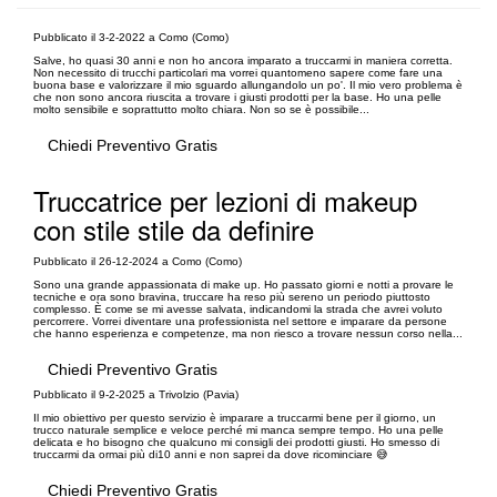
Pubblicato il 3-2-2022 a Como (Como)
Salve, ho quasi 30 anni e non ho ancora imparato a truccarmi in maniera corretta.
Non necessito di trucchi particolari ma vorrei quantomeno sapere come fare una
buona base e valorizzare il mio sguardo allungandolo un po'. Il mio vero problema è
che non sono ancora riuscita a trovare i giusti prodotti per la base. Ho una pelle
molto sensibile e soprattutto molto chiara. Non so se è possibile...
Chiedi Preventivo Gratis
Truccatrice per lezioni di makeup
con stile stile da definire
Pubblicato il 26-12-2024 a Como (Como)
Sono una grande appassionata di make up. Ho passato giorni e notti a provare le
tecniche e ora sono bravina, truccare ha reso più sereno un periodo piuttosto
complesso. È come se mi avesse salvata, indicandomi la strada che avrei voluto
percorrere. Vorrei diventare una professionista nel settore e imparare da persone
che hanno esperienza e competenze, ma non riesco a trovare nessun corso nella...
Chiedi Preventivo Gratis
Pubblicato il 9-2-2025 a Trivolzio (Pavia)
Il mio obiettivo per questo servizio è imparare a truccarmi bene per il giorno, un
trucco naturale semplice e veloce perché mi manca sempre tempo. Ho una pelle
delicata e ho bisogno che qualcuno mi consigli dei prodotti giusti. Ho smesso di
truccarmi da ormai più di10 anni e non saprei da dove ricominciare 😅
Chiedi Preventivo Gratis