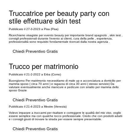
Truccatrice per beauty party con
stile effettuare skin test
Pubblicato il 27-3-2023 a Pisa (Pisa)
Ricerchiamo visagiste per evento beauty per importante brand spagnolo , skin test ,
consigli professionali durante l’evento ai clienti, cura della pelle , esperienza,
professionalità sono requisito fondamentale ricercati dalla nostra agenzia .
Chiedi Preventivo Gratis
Trucco per matrimonio
Pubblicato il 21-2-2022 a Erba (Como)
Buongiorno Per matrimonio necessitiamo di male up e acconciatura a domicilio per
mamma sposo ( circa 70 anni ) e ragazza di circa 30 anni ( stesso servizio) Da
valutare eventualmente anche manicure e pedicure con smalto per mamma dello
sposo Grazie
Chiedi Preventivo Gratis
Pubblicato il 21-4-2023 a Mestre (Venezia)
Volevo imparare a truccarmi per risaltare e correggere le qualità del mio viso, voglio
essere semplice ma con qualche tocco professionale. Credo che con prodotti adatti
e i consigli giusti di trovare la strada per essere sempre presentabile.
Chiedi Preventivo Gratis