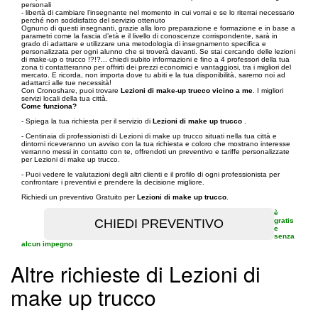
personali
- libertà di cambiare l’insegnante nel momento in cui vorrai e se lo riterrai necessario
perché non soddisfatto del servizio ottenuto
Ognuno di questi insegnanti, grazie alla loro preparazione e formazione e in base a
parametri come la fascia d’età e il livello di conoscenze corrispondente, sarà in
grado di adattare e utilizzare una metodologia di insegnamento specifica e
personalizzata per ogni alunno che si troverà davanti. Se stai cercando delle lezioni
di make-up o trucco !?!?... chiedi subito informazioni e fino a 4 professori della tua
zona ti contatteranno per offrirti dei prezzi economici e vantaggiosi, tra i migliori del
mercato. E ricorda, non importa dove tu abiti e la tua disponibilità, saremo noi ad
adattarci alle tue necessità!
Con Cronoshare, puoi trovare
Lezioni di make-up trucco vicino a me
. I migliori
servizi locali della tua città.
Come funziona?
- Spiega la tua richiesta per il servizio di
Lezioni di make up trucco
.
- Centinaia di professionisti di Lezioni di make up trucco situati nella tua città e
dintorni riceveranno un avviso con la tua richiesta e coloro che mostrano interesse
verranno messi in contatto con te, offrendoti un preventivo e tariffe personalizzate
per Lezioni di make up trucco.
- Puoi vedere le valutazioni degli altri clienti e il profilo di ogni professionista per
confrontare i preventivi e prendere la decisione migliore.
Richiedi un preventivo Gratuito per
Lezioni di make up trucco
.
è
gratis
e
senza
alcun impegno
Altre richieste di Lezioni di
make up trucco