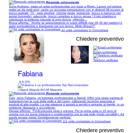
Risponde velocemente
Sono Andreea, make-up artist professionista con base a Rimini. Lavoro nel settore
make-up da molti anni, vanto un accurata preparazione con in diplomi! Mi occupo di
trucco teatrale, TV , gare sportive, cinema,moda, spetacolo, trucco e parrucco per
servizi fotografici, videcoclip, trucco correttivo e trucco sposa ! Il mio obiettivo e
valorizzare la bellezza naturale di ogni donna, offrendo...
Bruna afferma:
"Anche se appuntamento in orario difficile (ore 06,30 del mattino) è
stata puntualissima e bravissima nel suo lavoro. Molto Brava!!!"
42 volte contrattato in Cronoshare
Chiedere preventivo
Email confermata
1/80
Telefono verificato
Fabiana
9,8 (25)
| Napoli (Napoli) 80136 Materdei
Risponde velocemente
Ciao, sono Fabiana, un'estetista professionista a Napoli. Offro una vasta gamma di
trattamenti per la cura della pelle e del corpo, utilizzando tecniche avanzate e
prodotti di alta qualità. La mia missione è aiutarti a sentirti e apparire al meglio, in un
ambiente rilassante e accogliente.
Alessia afferma:
"Professionista seria e precisa. Per la prima volta in 20 anni di
ceretta non ho avuto irritazioni o problematiche con la mia pelle (molto sensibile). Ad
averla trovata prima! Semplicemente perfetta"
111 volte contrattato in Cronoshare
Chiedere preventivo