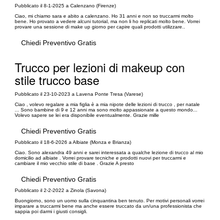
Pubblicato il 8-1-2025 a Calenzano (Firenze)
Ciao, mi chiamo sara e abito a calenzano. Ho 31 anni e non so truccarmi molto
bene. Ho provato a vedere alcuni tutorial, ma non li ho replicati molto bene. Vorrei
provare una sessione di make up giorno per capire quali prodotti utilizzare..
Chiedi Preventivo Gratis
Trucco per lezioni di makeup con
stile trucco base
Pubblicato il 23-10-2023 a Lavena Ponte Tresa (Varese)
Ciao , volevo regalare a mia figlia è a mia nipote delle lezioni di trucco , per natale
... Sono bambine di 9 e 12 anni ma sono molto appassionate a questo mondo...
Volevo sapere se lei era disponibile eventualmente. Grazie mille
Chiedi Preventivo Gratis
Pubblicato il 18-6-2026 a Albiate (Monza e Brianza)
Ciao. Sono alexandra 49 anni e sarei interessata a qualche lezione di trucco al mio
domicilio ad albiate . Vorrei provare tecniche e prodotti nuovi per truccarmi e
cambiare il mio vecchio stile di base . Grazie A presto
Chiedi Preventivo Gratis
Pubblicato il 2-2-2022 a Zinola (Savona)
Buongiorno, sono un uomo sulla cinquantina ben tenuto. Per motivi personali vorrei
imparare a truccarmi bene ma anche essere truccato da un/una professionista che
sappia poi darmi i giusti consigli.