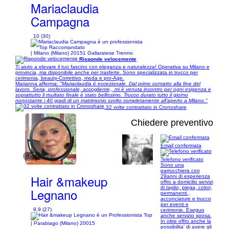
Mariaclaudia
Campagna
10 (30)
| Milano (Milano) 20151 Gallaratese Trenno
Risponde velocemente
Ti aiuto a elevare il tuo fascino con eleganza e naturalezza! Operativa su Milano e
provincia, ma disponibile anche per trasferte. Sono specializzata in trucco per
cerimonia, beauty-Correttivo, moda e pro-Age.
Marianna afferma:
"Mariaclaudia è eccezionale. Dal primo contatto alla fine del
lavoro. Seria, professionale, accogliente,, mi è venuta incontro per ogni esigenza e
soprattutto il risultato finale è stato bellissimo. Trucco durato tutto il giorno
nonostante i 40 gradi di un matrimonio svolto completamente all'aperto a Milano."
32 volte contrattato in Cronoshare
Chiedere preventivo
Email confermata
1/11
Telefono verificato
Sono una
parrucchiera con
Hair &makeup
29anni di esperienza
offro a domicilio servizi
di taglio, piega, colori,
Legnano
permanenti ,
acconciature e trucco
per eventi e
9,9 (27)
cerimonie. Eseguo
anche servizio sposa.
In oltre offro anche la
| Parabiago (Milano) 20015
possibilita' di avere gli