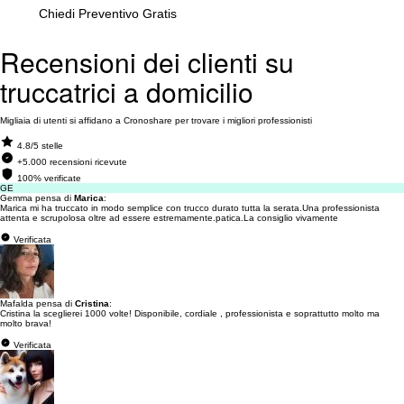
Chiedi Preventivo Gratis
Recensioni dei clienti su
truccatrici a domicilio
Migliaia di utenti si affidano a Cronoshare per trovare i migliori professionisti
4.8/5 stelle
+5.000 recensioni ricevute
100% verificate
GE
Gemma pensa di
Marica
:
Marica mi ha truccato in modo semplice con trucco durato tutta la serata.Una professionista
attenta e scrupolosa oltre ad essere estremamente.patica.La consiglio vivamente
Verificata
Mafalda pensa di
Cristina
:
Cristina la sceglierei 1000 volte! Disponibile, cordiale , professionista e soprattutto molto ma
molto brava!
Verificata