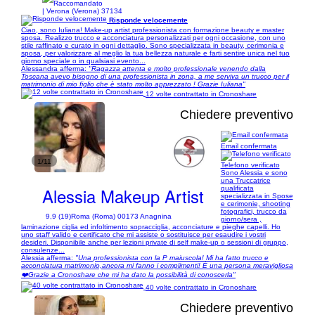
| Verona (Verona) 37134
Risponde velocemente
Ciao, sono Iuliana! Make-up artist professionista con formazione beauty e master
sposa. Realizzo trucco e acconciatura personalizzati per ogni occasione, con uno
stile raffinato e curato in ogni dettaglio. Sono specializzata in beauty, cerimonia e
sposa, per valorizzare al meglio la tua bellezza naturale e farti sentire unica nel tuo
giorno speciale o in qualsiasi evento...
Alessandra afferma:
"Ragazza attenta e molto professionale venendo dalla
Toscana avevo bisogno di una professionista in zona, a me serviva un trucco per il
matrimonio di mio figlio che è stato molto apprezzato ! Grazie Iuliana"
12 volte contrattato in Cronoshare
Chiedere preventivo
Email confermata
1/11
Telefono verificato
Sono Alessia e sono
una Truccatrice
Alessia Makeup Artist
qualificata
specializzata in Spose
e cerimonie, shooting
fotografici, trucco da
9,9 (19)
Roma (Roma) 00173 Anagnina
giorno/sera ,
laminazione ciglia ed infoltimento sopracciglia, acconciature e pieghe capelli. Ho
uno staff valido e certificato che mi assiste o sostituisce per esaudire i vostri
desideri. Disponibile anche per lezioni private di self make-up o sessioni di gruppo,
consulenze...
Alessia afferma:
"Una professionista con la P maiuscola! Mi ha fatto trucco e
acconciatura matrimonio,ancora mi fanno i complimenti! È una persona meravigliosa
❤️Grazie a Cronoshare che mi ha dato la possibilità di conoscerla"
40 volte contrattato in Cronoshare
Chiedere preventivo