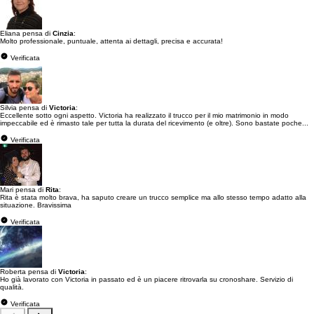
Eliana pensa di
Cinzia
:
Molto professionale, puntuale, attenta ai dettagli, precisa e accurata!
Verificata
Silvia pensa di
Victoria
:
Eccellente sotto ogni aspetto. Victoria ha realizzato il trucco per il mio matrimonio in modo
impeccabile ed è rimasto tale per tutta la durata del ricevimento (e oltre). Sono bastate poche...
Verificata
Mari pensa di
Rita
:
Rita è stata molto brava, ha saputo creare un trucco semplice ma allo stesso tempo adatto alla
situazione. Bravissima
Verificata
Roberta pensa di
Victoria
:
Ho già lavorato con Victoria in passato ed è un piacere ritrovarla su cronoshare. Servizio di
qualità.
Verificata