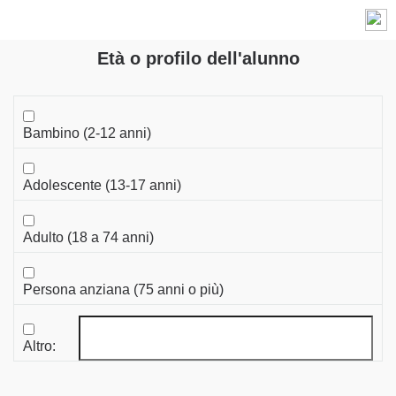
Informani sui cookie
Cronoshare utilizza cookie propri e di terze parti per fini analitici. Puoi accettare
tutti i cookie cliccando “Accettare tutti i cookies”. Puoi cambiare la
configurazione
,
Età o profilo dell'alunno
MENU
e/o rifiutare, cosi come ottenere
maggiori informazioni
.
Bambino (2-12 anni)
Adolescente (13-17 anni)
Adulto (18 a 74 anni)
Persona anziana (75 anni o più)
Altro: